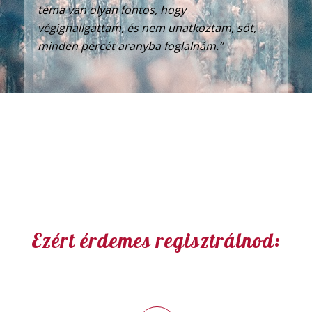
téma van olyan fontos, hogy
végighallgattam, és nem unatkoztam, sőt,
minden percét aranyba foglalnám.”
Ezért érdemes regisztrálnod: