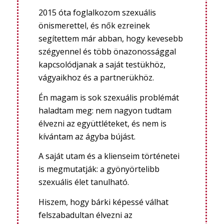
2015 óta foglalkozom szexuális
önismerettel, és nők ezreinek
segítettem már abban, hogy kevesebb
szégyennel és több önazonossággal
kapcsolódjanak a saját testükhöz,
vágyaikhoz és a partnerükhöz.
Én magam is sok szexuális problémát
haladtam meg: nem nagyon tudtam
élvezni az együttléteket, és nem is
kívántam az ágyba bújást.
A saját utam és a klienseim történetei
is megmutatják: a gyönyörtelibb
szexuális élet tanulható.
Hiszem, hogy bárki képessé válhat
felszabadultan élvezni az