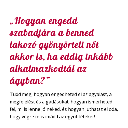
„Hogyan engedd
szabadjára a benned
lakozó gyönyörteli nőt
akkor is, ha eddig inkább
alkalmazkodtál az
ágyban?”
Tudd meg, hogyan engedheted el az agyalást, a
megfelelést és a gátlásokat; hogyan ismerheted
fel, mi is lenne jó neked, és hogyan juthatsz el oda,
hogy végre te is imádd az együttléteket!