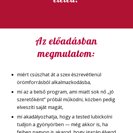
Az előadásban
megmutatom:
miért csúszhat át a szex észrevétlenül
örömforrásból alkalmazkodásba,
mi az a belső program, ami miatt sok nő „jó
szeretőként” próbál működni, közben pedig
elveszíti saját magát,
mi akadályozhatja, hogy a tested lubickolni
tudjon a gyönyörben — még akkor is, ha
fejben nagyon is akarod, hogy igazán élvezd,