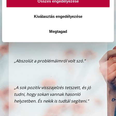
Összes engedélyezése
Kiválasztás engedélyezése
„Voltak előítéleteim – de teljesen
megcáfoltad. Ritkán hallani ennyire
Megtagad
empatikus és emberi hangot ilyen témában.”
„Abszolút a problémáimról volt szó.”
„A sok pozitív visszajelzés tetszett, és jó
tudni, hogy sokan vannak hasonló
helyzetben. És nekik is tudtál segíteni.”