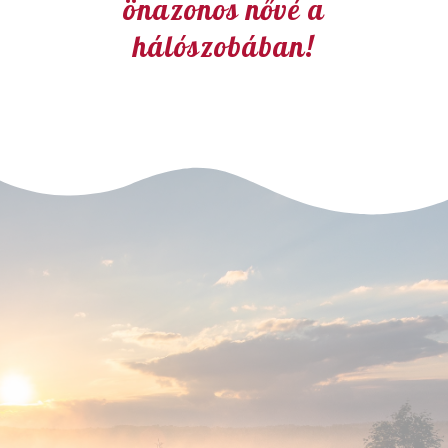
önazonos nővé a
hálószobában!