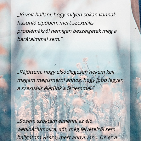
„Jó volt hallani, hogy milyen sokan vannak
hasonló cipőben, mert szexuális
problémákról nemigen beszélgetek még a
barátaimmal sem.”
„Rájöttem, hogy elsődlegesen nekem kell
magam megismerni ahhoz, hogy jobb legyen
a szexuális életünk a férjemmel.”
„Sosem szoktam elmenni az élő
webináriumokra, sőt, még felvételről sem
hallgatom vissza, mert annyi van… De ez a