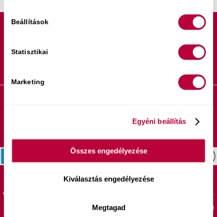
Beállítások
Statisztikai
Marketing
Liliverzum Kft. 2026 © Copyright - PoliLili, Ébredő Szexualitás - Minden
jog fenntartva!
Egyéni beállítás
ÁSZF
Adatkezelési tájékoztató
Cookie szabályzat
Panaszkezelés
Impresszum
Összes engedélyezése
Kiválasztás engedélyezése
A kényelmes és biztonságos online fizetést a Barion Payment Zrt. biztosítja, MNB
engedély száma: H-EN-I-1064/2013 Bankkártya adatai áruházunkhoz nem jutnak el.
Megtagad
Ez az oldal nem része a Facebook weboldalnak vagy Meta Ltd.-nek. Ez a weboldal
nem támogatott a Facebook által semmilyen formában.