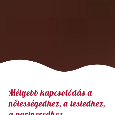
Mélyebb kapcsolódás a
nőiességedhez, a testedhez,
a partneredhez