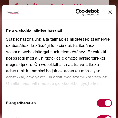
Leckék a katartikus
hüvelyi orgazmushoz
Ez a weboldal sütiket használ
Az intenzív, gyönyörteli hüvelyi
érzetek megélésének
Sütiket használunk a tartalmak és hirdetések személyre
lehetősége mindenkinél adott
szabásához, közösségi funkciók biztosításához,
csak egy kis játékos tanulásra van
valamint weboldalforgalmunk elemzéséhez. Ezenkívül
szükség
közösségi média-, hirdető- és elemező partnereinkkel
a jóniról, vagyis a női nemi szervek
megosztjuk az Ön weboldalhasználatra vonatkozó
„szent templomáról”.
adatait, akik kombinálhatják az adatokat más olyan
adatokkal, amelyeket Ön adott meg számukra vagy az
Ön által használt más szolgáltatásokból gyűjtöttek.
Mutasd hogyan!
Hozzájárulás
Elengedhetetlen
kiválasztása