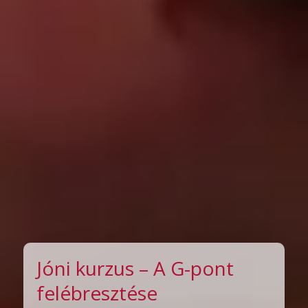
Jóni kurzus – A G-pont
felébresztése