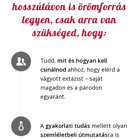
hosszútávon is örömforrás
legyen, csak arra van
szükséged, hogy:
Tudd,
mit és hogyan kell
csinálnod
ahhoz, hogy elérd a
vágyott extázist – saját
magadon és a párodon
egyaránt.
A
gyakorlati tudás
mellett olyan
szemléletbeli útmutatás
ra is