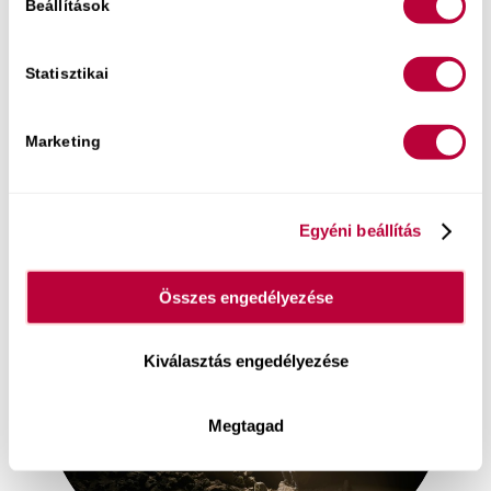
renyhesége,
Beállítások
vagy a férfi orális kényeztetésével
kapcsolatos gátlások.
Statisztikai
Marketing
Egyéni beállítás
Összes engedélyezése
Kiválasztás engedélyezése
Megtagad