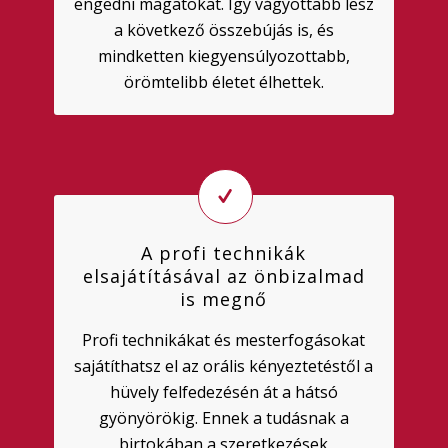
engedni magatokat. Így vágyottabb lesz
a következő összebújás is, és
mindketten kiegyensúlyozottabb,
örömtelibb életet élhettek.
A profi technikák
elsajátításával az önbizalmad
is megnő
Profi technikákat és mesterfogásokat
sajátíthatsz el az orális kényeztetéstől a
hüvely felfedezésén át a hátsó
gyönyörökig. Ennek a tudásnak a
birtokában a szeretkezések