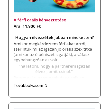
A férfi orális kényeztetése
Ára: 11.900 Ft
Hogyan élvezzétek jobban mindketten?
Amikor megkérdeztem férfiakat arról,
szerintük mi az igazán jó orális szex titka
(amikor az ő péniszét izgatják), a válasz
egybehangzóan ez volt:
“ha látom, hogy a partnerem igazán
élvezi, amit csinál.”
Persze azért az sem mindegy, milyen
technikával történik a kényeztetés.
Továbbolvasom ↴
Ahogy azt tőle megszokhattuk, Végh Ildikó
előadásában mind az érzelmi háttér,
mind a technikai tudás, mind az
anatómiai ismeretek terén ellát minket