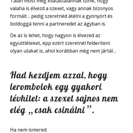
Talán most még kilátástalannak tűnik, hogy
valaha is élvezd a szexet, vagy annak bizonyos
formáit… pedig szeretnéd átélni a gyönyört és
boldoggá tenni a partneredet az ágyban is.
De az is lehet, hogy nagyon is élvezed az
együttléteket, épp ezért szeretnél felderíteni
olyan utakat is, ahol korábban még nem jártál…
Had kezdjem azzal, hogy
lerombolok egy gyakori
tévhitet: a szexet sajnos nem
„
”
elég
csak csinálni
.
Ha nem ismered: