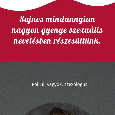
Sajnos mindannyian
nagyon gyenge szexuális
nevelésben részesültünk.
PoliLili vagyok, szexológus.