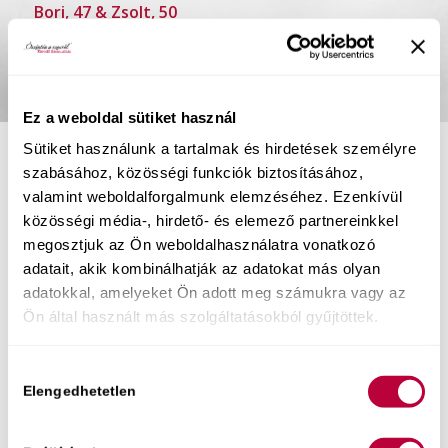
Bori, 47 & Zsolt, 50
Ez a weboldal sütiket használ
Sütiket használunk a tartalmak és hirdetések személyre
szabásához, közösségi funkciók biztosításához,
valamint weboldalforgalmunk elemzéséhez. Ezenkívül
közösségi média-, hirdető- és elemező partnereinkkel
megosztjuk az Ön weboldalhasználatra vonatkozó
Gyakran nagyon hasonló
adatait, akik kombinálhatják az adatokat más olyan
problémákkal szembesülnek a
adatokkal, amelyeket Ön adott meg számukra vagy az
párok, olyanokkal, mint a:
Ön által használt más szolgáltatásokból gyűjtöttek.
hüvelyi orgazmus elérésének nehézségei,
Hozzájárulás
túl korai ejakuláció kérdése,
Elengedhetetlen
kiválasztása
gátizom és a medencefenék izmainak