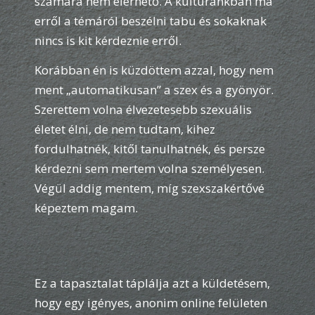
számára nem elérhető. A kultúránkban ma
erről a témáról beszélni tabu és sokaknak
nincs is kit kérdeznie erről.
Korábban én is küzdöttem azzal, hogy nem
ment „automatikusan” a szex és a gyönyör.
Szerettem volna élvezetesebb szexuális
életet élni, de nem tudtam, kihez
fordulhatnék, kitől tanulhatnék, és persze
kérdezni sem mertem volna személyesen.
Végül addig mentem, míg szexszakértővé
képeztem magam.
Ez a tapasztalat táplálja azt a küldetésem,
hogy egy igényes, anonim online felületen