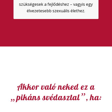
szükségesek a fejlődéshez – vagyis egy
élvezetesebb szexuális élethez.
Akkor való neked ez a
„
”
pikáns svédasztal
, ha: