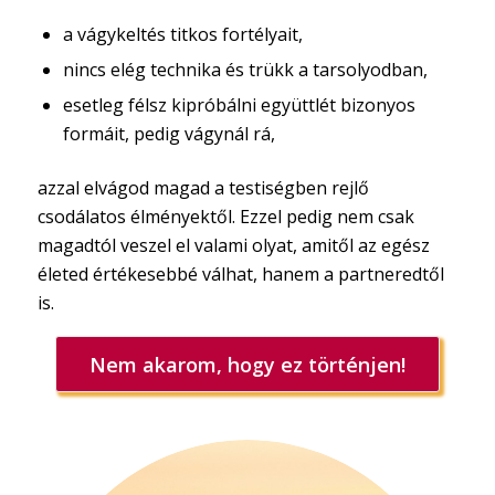
a vágykeltés titkos fortélyait,
nincs elég technika és trükk a tarsolyodban,
esetleg félsz kipróbálni együttlét bizonyos
formáit, pedig vágynál rá,
azzal elvágod magad a testiségben rejlő
csodálatos élményektől. Ezzel pedig nem csak
magadtól veszel el valami olyat, amitől az egész
életed értékesebbé válhat, hanem a partneredtől
is.
Nem akarom, hogy ez történjen!