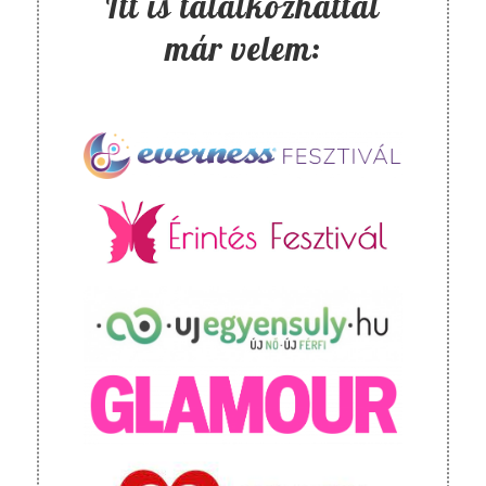
Itt is találkozhattál
már velem: