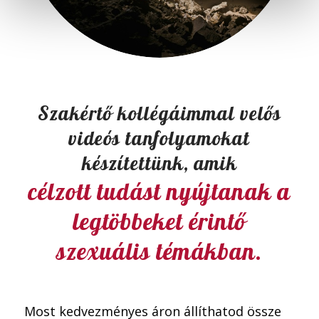
Szakértő kollégáimmal velős
videós tanfolyamokat
készítettünk, amik
célzott tudást nyújtanak a
legtöbbeket érintő
szexuális témákban.
Most kedvezményes áron állíthatod össze