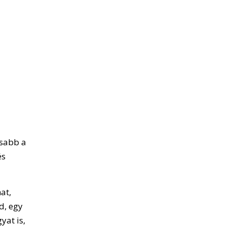
asabb a
és
at,
d, egy
yat is,