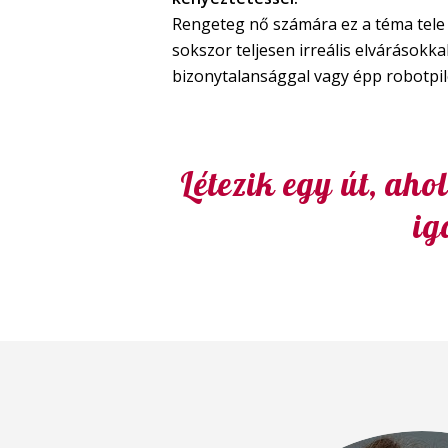
Rengeteg nő számára ez a téma tele v
sokszor teljesen irreális elvárásokkal
bizonytalansággal vagy épp robotpi
Létezik egy út, ah
ig