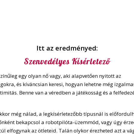
Itt az eredményed:
Szenvedélyes Kísérletező
zínűleg egy olyan nő vagy, aki alapvetően nyitott az
gokra, és kíváncsian keresi, hogyan lehetne még izgalm
timitás. Benne van a véredben a játékosság és a felfedez
kor még nálad, a legkísérletezőbb típusnál is előfordulh
őnként bekapcsol a robotpilóta-üzemmód, vagy úgy érze
úl elfogynak az ötleteid. Talán olykor érezheted azt a vág