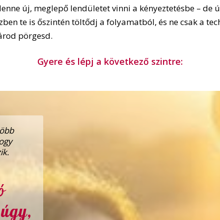
lenne új, meglepő lendületet vinni a kényeztetésbe – de ú
ben te is őszintén töltődj a folyamatból, és ne csak a tec
árod pörgesd.
Gyere és lépj a következő szintre:
több
hogy
ik.
ó
 úgy,