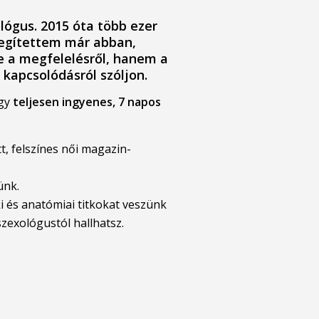
ológus. 2015 óta több ezer
segítettem már abban,
e a megfelelésről, hanem a
 kapcsolódásról szóljon.
egy
teljesen ingyenes, 7 napos
 felszínes női magazin-
ünk.
i és anatómiai titkokat veszünk
szexológustól hallhatsz.