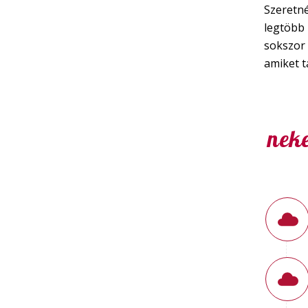
Szeretné
legtöbb 
sokszor 
amiket t
neke