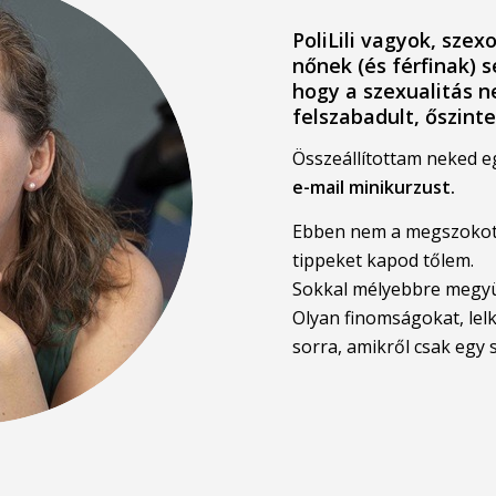
PoliLili vagyok, szex
nőnek (és férfinak) 
hogy a szexualitás n
felszabadult, őszinte
Összeállítottam neked 
e-mail minikurzust.
Ebben nem a megszokott,
tippeket kapod tőlem.
Sokkal mélyebbre megy
Olyan finomságokat, lelk
sorra, amikről csak egy 