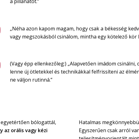
a pillanatot.”
„Néha azon kapom magam, hogy csak a békesség kedv
vagy megszokásból csinálom, mintha egy kötelező kör 
(Vagy épp ellenkezőleg:) „Alapvetően imádom csinálni, d
lenne új ötletekkel és technikákkal felfrissíteni az élmé
ne váljon rutinná.”
s egyetértően bólogattál,
Hatalmas megkönnyebbülé
 az orális vagy kézi
Egyszerűen csak arról van 
teljesítményorientált min