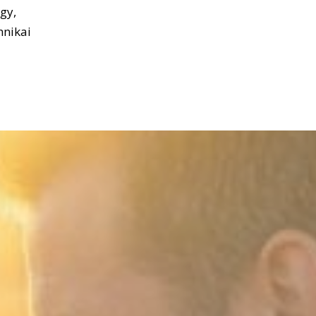
gy,
hnikai