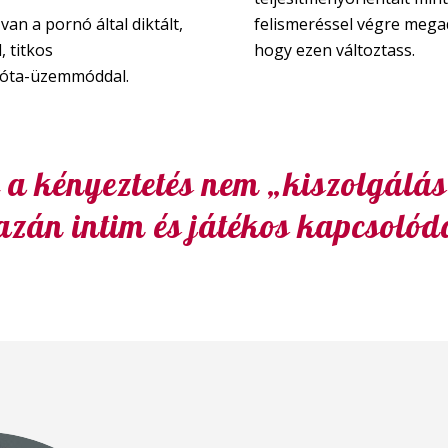
an a pornó által diktált,
felismeréssel végre mega
, titkos
hogy ezen változtass.
lóta-üzemmóddal.
ol a kényeztetés nem „kiszolgálá
azán intim és játékos kapcsolód