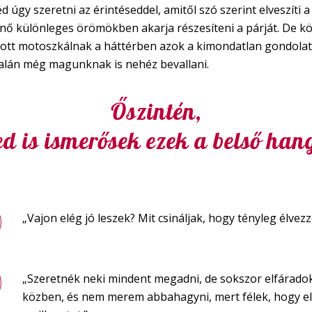
d úgy szeretni az érintéseddel, amitől szó szerint elveszíti a 
nő különleges örömökben akarja részesíteni a párját. De k
ott motoszkálnak a háttérben azok a kimondatlan gondolat
alán még magunknak is nehéz bevallani.
Őszintén,
d is ismerősek ezek a belső ha
„Vajon elég jó leszek? Mit csináljak, hogy tényleg élvezz
„Szeretnék neki mindent megadni, de sokszor elfárado
közben, és nem merem abbahagyni, mert félek, hogy e