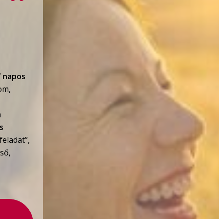
7 napos
om,
a
is
eladat”,
ső,