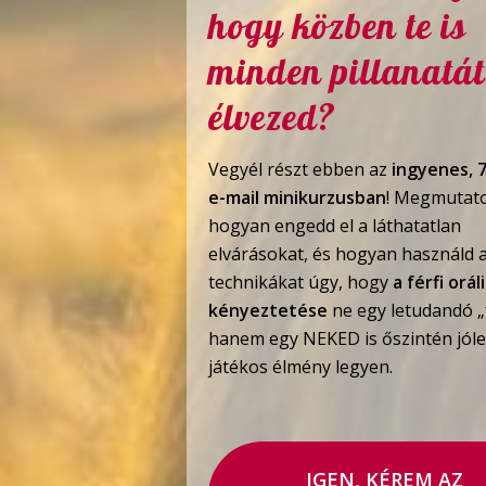
hogy közben te is
minden pillanatát
élvezed?
Vegyél részt ebben az
ingyenes, 
e-mail minikurzusban
! Megmutat
hogyan engedd el a láthatatlan
elvárásokat, és hogyan használd 
technikákat úgy, hogy
a férfi orál
kényeztetése
ne egy letudandó „f
hanem egy NEKED is őszintén jóle
játékos élmény legyen.
IGEN, KÉREM AZ