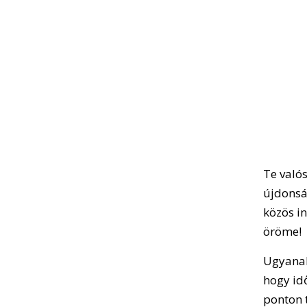
Te valós
újdonsá
közös in
öröme!
Ugyanak
hogy id
ponton t