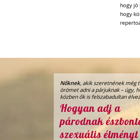
hogy jó 
hogy köz
reperto
Nőknek
, akik szeretnének még 
örömet adni a párjuknak – úgy, 
közben ők is felszabadultan élvez
Hogyan adj a
párodnak észbont
szexuális élményt