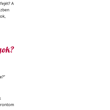
fejét? A
özben
ok,
ngok?
e?”
k
lrontom