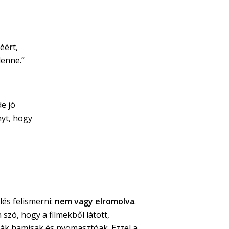
éért,
lenne.”
e jó
nyt, hogy
s felismerni:
nem vagy elromolva
.
szó, hogy a filmekből látott,
ták hamisak és nyomasztóak. Ezzel a