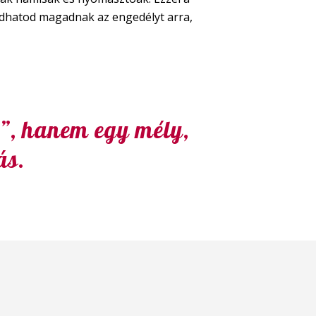
dhatod magadnak az engedélyt arra,
s”, hanem egy mély,
ás.