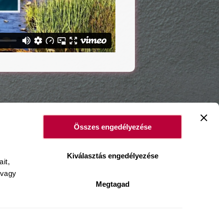
Összes engedélyezése
Kiválasztás engedélyezése
it,
 vagy
Megtagad