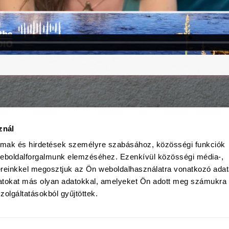
znál
almak és hirdetések személyre szabásához, közösségi funkciók
weboldalforgalmunk elemzéséhez. Ezenkívül közösségi média-,
ereinkkel megosztjuk az Ön weboldalhasználatra vonatkozó adata
datokat más olyan adatokkal, amelyeket Ön adott meg számukra
zolgáltatásokból gyűjtöttek.