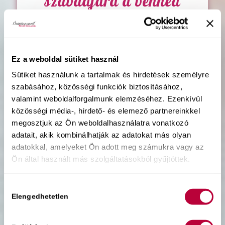
szabadjára a benned
lakozó gyönyörteli nőt
akkor is, ha még nem
ismered igazán a
Ez a weboldal sütiket használ
”
tested és a vágyaid?
Sütiket használunk a tartalmak és hirdetések személyre
szabásához, közösségi funkciók biztosításához,
valamint weboldalforgalmunk elemzéséhez. Ezenkívül
Kattints a lejátszásra, és már indul
közösségi média-, hirdető- és elemező partnereinkkel
is az előadás!
megosztjuk az Ön weboldalhasználatra vonatkozó
adatait, akik kombinálhatják az adatokat más olyan
Nézd meg, mert ígérem, a végére
adatokkal, amelyeket Ön adott meg számukra vagy az
érteni fogod, hogy nem vagy rosszul
Ön által használt más szolgáltatásokból gyűjtöttek.
bekötve, ha eddig nem élvezted
igazán a szexet.
Hozzájárulás
Elengedhetetlen
kiválasztása