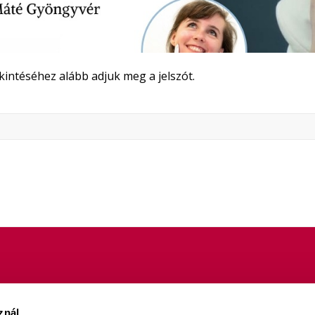
ekintéséhez alább adjuk meg a jelszót.
znál