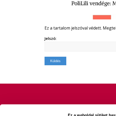
Ez a tartalom jelszóval védett. Megt
Jelszó:
Ez a weboldal sütiket has