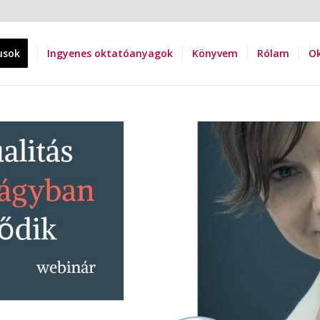
usok
Ingyenes oktatóanyagok
Könyvem
Rólam
Ok