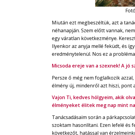
Fot
Miután ezt megbeszéltük, azt a taná
néhanapján. Szem előtt vannak, nem k
egy váratlan következménye. Kereszt
Ilyenkor az anyja mellé feküdt, és í
eredménytelenül. Nos ez a probléma
Micsoda ereje van a szexnek! A jó 
Persze ő még nem foglalkozik azzal, l
élmény új, mindenről azt hiszi, pont 
Vajon Ti, kedves hölgyeim, akik olv
élményeket élitek meg nap mint na
Tanácsadásaim során a párkapcsolato
szoktam hasonlítani. Ezen lefelé és fe
következőt, hatással van érzelmeink