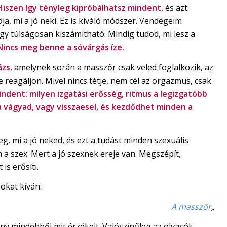
Hiszen így tényleg kipróbálhatsz mindent
, és azt
, mi a jó neki. Ez is kiváló módszer. Vendégeim
gy túlságosan kiszámítható. Mindig tudod, mi lesz a
Nincs meg benne a sóvárgás íze.
ázs
, amelynek során a masszőr csak veled foglalkozik, az
 reagáljon. Mivel nincs tétje, nem cél az orgazmus, csak
indent: milyen izgatási erősség, ritmus a legizgatóbb
a vágyad, vagy visszaesel, és kezdődhet minden a
g, mi a jó neked, és ezt a tudást minden szexuális
 a szex. Mert a jó szexnek ereje van. Megszépít,
is erősíti.
okat kíván:
A masszőr
„
ány mindebből mit érzékelt. Valószínűleg az olvasók