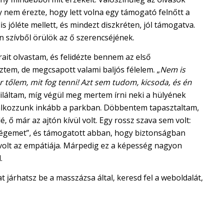
 nem érezte, hogy lett volna egy támogató felnőtt a
is jóléte mellett, és mindezt diszkréten, jól támogatva.
én szívből örülök az ő szerencséjének.
it olvastam, és felidézte bennem az első
ztem, de megcsapott valami baljós félelem. „
Nem is
kar tőlem, mit fog tenni! Azt sem tudom, kicsoda, és én
ciláltam, míg végül meg mertem írni neki a hülyének
alálkozzunk inkább a parkban. Döbbentem tapasztaltam,
 ő már az ajtón kívül volt. Egy rossz szava sem volt:
eségemet”, és támogatott abban, hogy biztonságban
olt az empátiája. Márpedig ez a képesség nagyon
l.
at járhatsz be a masszázsa által, keresd fel a weboldalát,