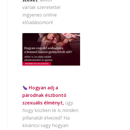
várlak szeretettel
ingyenes online
előadásomon!
Hogyan adj a
párodnak észbontó
szexuális élményt,
úgy
hogy közben te is minden
pillanatát élvezed? Ha
kíváncsi vagy hogyan