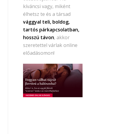
kíváncsi vagy, miként
élhetsz te és a társad
vággyal teli, boldog,
tartós párkapcsolatban,
hosszú távon
, akkor
szeretettel várlak online
előadásomon!