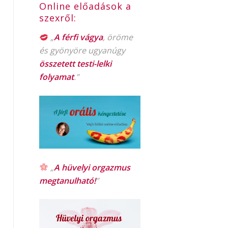
Online előadások a
szexről:
„
A férfi vágya
, öröme
és gyönyöre ugyanúgy
összetett testi-lelki
folyamat
.”
„
A hüvelyi orgazmus
megtanulható!
”