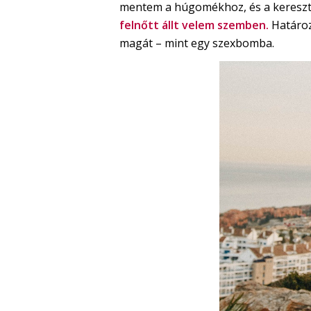
mentem a húgomékhoz, és a keresztl
felnőtt állt velem szemben.
Határoz
magát – mint egy szexbomba.