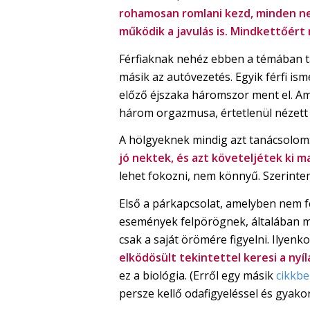
rohamosan romlani kezd, minden ne
működik a javulás is.
Mindkettőért m
Férfiaknak nehéz ebben a témában ta
másik az autóvezetés. Egyik férfi is
előző éjszaka háromszor ment el. Am
három orgazmusa, értetlenül nézett
A hölgyeknek mindig azt tanácsolom
jó nektek, és azt követeljétek ki 
lehet fokozni, nem könnyű. Szerint
Első a párkapcsolat, amelyben nem fe
események felpörögnek, általában mind
csak a saját örömére figyelni. Ilyenko
elködösült tekintettel keresi a nyí
ez a biológia. (Erről egy másik
cikkb
persze kellő odafigyeléssel és gyako