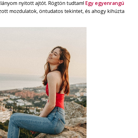
ányom nyitott ajtót. Rögtön tudtam!
Egy egyenrangú
ott mozdulatok, öntudatos tekintet, és ahogy kihúzta