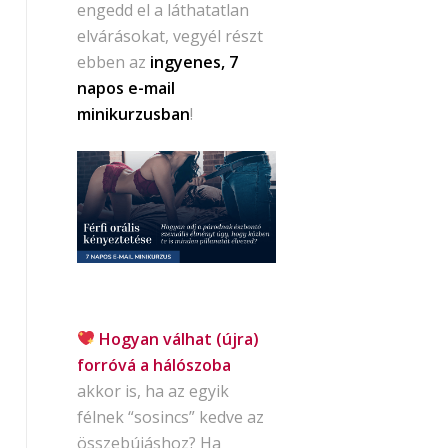
engedd el a láthatatlan
elvárásokat, vegyél részt
ebben az
ingyenes, 7
napos e-mail
minikurzusban
!
Hogyan válhat (újra)
forróvá a hálószoba
akkor is, ha az egyik
félnek “sosincs” kedve az
összebújáshoz? Ha