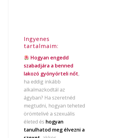
Ingyenes
tartalmaim:
Hogyan engedd
szabadjára a benned
lakozó gyönyörteli nőt
,
ha eddig inkább
alkalmazkodtál az
ágyban? Ha szeretnéd
megtudni, hogyan teheted
örömtelivé a szexuális
életed és
hogyan
tanulhatod meg élvezni a
szexet
, akkor