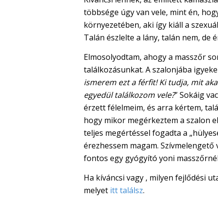
többsége úgy van vele, mint én, hogy
környezetében, aki így kiáll a szexuál
Talán észlelte a lány, talán nem, de 
Elmosolyodtam, ahogy a masszőr sora
találkozásunkat. A szalonjába igyeke
ismerem ezt a férfit! Ki tudja, mit a
egyedül találkozom vele?
” Sokáig va
érzett félelmeim, és arra kértem, t
hogy mikor megérkeztem a szalon elé,
teljes megértéssel fogadta a „hüly
érezhessem magam. Szívmelengető v
fontos egy gyógyító yoni masszőrné
Ha kíváncsi vagy , milyen fejlődési ut
melyet
itt találsz
.