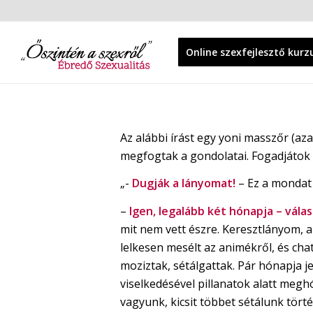
Online szexfejlesztő kurz
Az alábbi írást egy yoni masszőr (a
megfogtak a gondolatai. Fogadjátok h
„-
Dugják a lányomat!
– Ez a mondat 
–
Igen, legalább két hónapja – vála
mit nem vett észre. Keresztlányom, ak
lelkesen mesélt az animékről, és chate
moziztak, sétálgattak. Pár hónapja je
viselkedésével pillanatok alatt megh
vagyunk, kicsit többet sétálunk tört