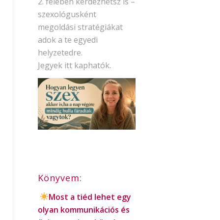
2. felében kérdezhetsz is –
szexológusként
megoldási stratégiákat
adok a te egyedi
helyzetedre.
Jegyek itt kaphatók.
Könyvem:
Most a tiéd lehet egy
olyan kommunikációs és