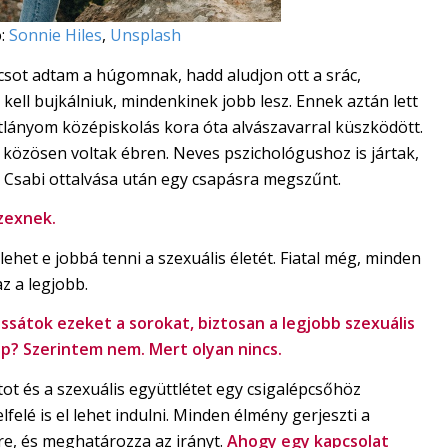
ó:
Sonnie Hiles
,
Unsplash
csot adtam a húgomnak, hadd aludjon ott a srác,
ell bujkálniuk, mindenkinek jobb lesz. Ennek aztán lett
lányom középiskolás kora óta alvászavarral küszködött.
gy közösen voltak ébren. Neves pszichológushoz is jártak,
 Csabi ottalvása után egy csapásra megszűnt.
szexnek.
ehet e jobbá tenni a szexuális életét. Fiatal még, minden
az a legjobb.
assátok ezeket a sorokat, biztosan a legjobb szexuális
p? Szerintem nem. Mert olyan nincs.
t és a szexuális együttlétet egy csigalépcsőhöz
lfelé is el lehet indulni. Minden élmény gerjeszti a
re, és meghatározza az irányt.
Ahogy egy kapcsolat