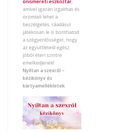
önismereti eszköztár
,
amivel igazán izgalmas és
örömteli lehet a
beszélgetés, ráadásul
játékosan le is bonthatod
a szégyenlősséget, hogy
az együttléteid egész
jóból éteri szintre
emelkedjenek!
Nyíltan a szexről –
kézikönyv és
kártyamellékletek