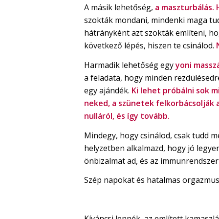
A másik lehetőség,
a maszturbálás. 
szokták mondani, mindenki maga tudja
hátrányként azt szokták említeni, ho
következő lépés, hiszen te csinálod.
Harmadik lehetőség egy
yoni massz
a feladata, hogy minden rezdülésedre
egy ajándék.
Ki lehet próbálni sok m
neked, a szünetek felkorbácsolják 
nulláról, és így tovább.
Mindegy, hogy csinálod, csak tudd me
helyzetben alkalmazd, hogy jó legyen
önbizalmat ad, és az immunrendszert 
Szép napokat és hatalmas orgazmus
Kíváncsi lennék, az említett kamaszl