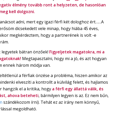
gatív élmény tovább ront a helyzeten, de hasonlóan
eg kell dolgozni.
nácsot adni, mert egy igazi férfi két dologhoz ért……A
merősöm dicsekedett vele minap, hogy hiába 45 éves,
ikor megkérdeztem, hogy a partnerének is volt -e
 rám.
: legyetek bátran önzőek!
Figyeljetek magatokra, mi a
magatoknak!
Megtapasztalni, hogy mi a jó, és azt hogyan
em ennek három módja van.
ltétlenül a férfiak önzése a probléma, hiszen amikor az
enki elveszíti a kontrollt a külvilág felett, és hajlamos
r hangzik el a kritika, hogy
a férfi egy állattá válik, és
lást, ahova beteheti
, bármilyen legyen is az. Ez nem bűn,
en
szándékozom írni). Tehát ez az irány nem könnyű,
rlással megoldható.