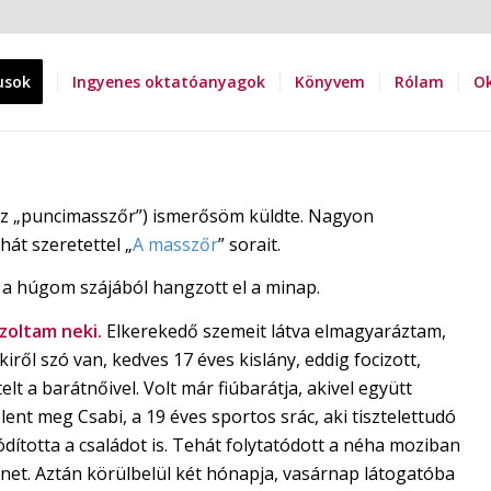
usok
Ingyenes oktatóanyagok
Könyvem
Rólam
Ok
zaz „puncimasszőr”) ismerősöm küldte. Nagyon
át szeretettel „
A masszőr
” sorait.
a húgom szájából hangzott el a minap.
szoltam neki.
Elkerekedő szemeit látva elmagyaráztam,
iről szó van, kedves 17 éves kislány, eddig focizott,
lt a barátnőivel. Volt már fiúbarátja, akivel együtt
lent meg Csabi, a 19 éves sportos srác, aki tisztelettudó
ódította a családot is. Tehát folytatódott a néha moziban
énet. Aztán körülbelül két hónapja, vasárnap látogatóba