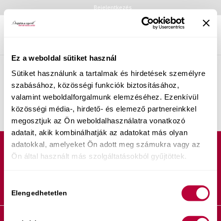
Bejelentkezés
Ez a weboldal sütiket használ
Sütiket használunk a tartalmak és hirdetések személyre
szabásához, közösségi funkciók biztosításához,
[woocommerce_cart]
valamint weboldalforgalmunk elemzéséhez. Ezenkívül
közösségi média-, hirdető- és elemező partnereinkkel
megosztjuk az Ön weboldalhasználatra vonatkozó
adatait, akik kombinálhatják az adatokat más olyan
adatokkal, amelyeket Ön adott meg számukra vagy az
Ön által használt más szolgáltatásokból gyűjtöttek.
Hozzájárulás
Elengedhetetlen
kiválasztása
Liliverzum Kft. 2026 © Copyright - PoliLili, Ébredő Szexualitás - Minden