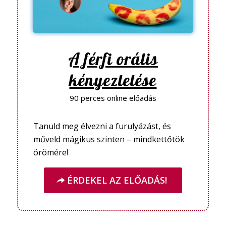
A férfi orális
kényeztetése
90 perces online előadás
Tanuld meg élvezni a furulyázást, és
műveld mágikus szinten – mindkettőtök
örömére!
ÉRDEKEL AZ ELŐADÁS!