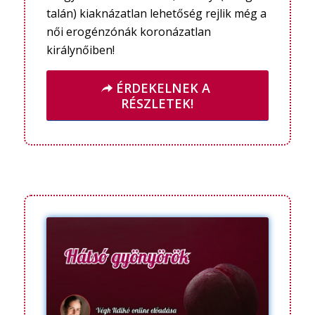
talán) kiaknázatlan lehetőség rejlik még a
női erogénzónák koronázatlan
királynőiben!
ÉRDEKELNEK A
RÉSZLETEK!