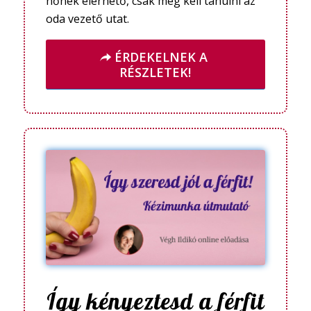
nőnek elérhető, csak meg kell tanulni az
oda vezető utat.
ÉRDEKELNEK A
RÉSZLETEK!
Így kényeztesd a férfit