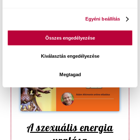
tanácsaival!
ÉRDEKELNEK A
Egyéni beállítás
RÉSZLETEK!
Összes engedélyezése
Kiválasztás engedélyezése
Megtagad
A szexuális energia