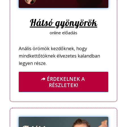
Hátsó gyönyörök
online előadás
Anális örömök kezdőknek, hogy
mindkettőtöknek élvezetes kalandban
legyen része.
ÉRDEKELNEK A
RÉSZLETEK!