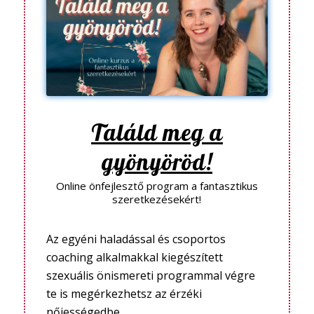
Találd meg a
gyönyöröd!
Online önfejlesztő program a fantasztikus
szeretkezésekért!
Az egyéni haladással és csoportos
coaching alkalmakkal kiegészített
szexuális önismereti programmal végre
te is megérkezhetsz az érzéki
nőiességedbe.