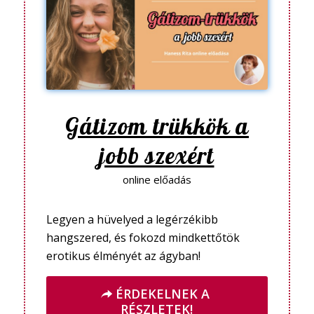
Gátizom trükkök a
jobb szexért
online előadás
Legyen a hüvelyed a legérzékibb
hangszered, és fokozd mindkettőtök
erotikus élményét az ágyban!
ÉRDEKELNEK A
RÉSZLETEK!