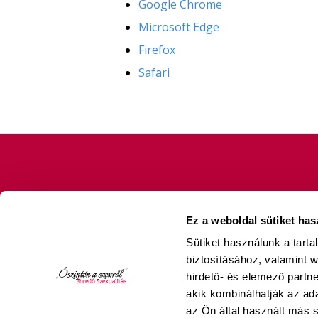
Google Chrome
Microsoft Edge
Firefox
Safari
Ez a weboldal sütiket has
Sütiket használunk a tart
Liliverzum Kft. 2026 © Copyright - PoliLili, Ébredő S
biztosításához, valamint 
hirdető- és elemező partn
akik kombinálhatják az a
az Ön által használt más s