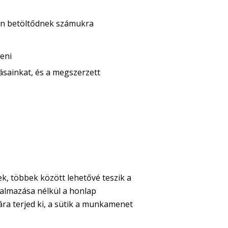
an betöltődnek számukra
eni
ásainkat, és a megszerzett
k, többek között lehetővé teszik a
lkalmazása nélkül a honlap
ra terjed ki, a sütik a munkamenet