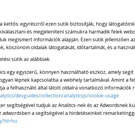
a kettős: egyrészről ezen sütik biztosítják, hogy látogatói
kiválasztani és megjeleníteni számukra harmadik felek web
taluk megismert információk alapján. Ezen sütik jellemzően a
, köszönöm oldalak látogatását, időtartalmát, és a használt
etési sütik az alábbiak:
ics egy egyszerű, könnyen használható eszköz, amely segí
gyan lépnek kapcsolatba a webhely tartalmával. Amint a fe
ja a felhasználó által látott oldalra vonatkozó információk r
lytics/devguides/collection/analyticsjs/cookie-usage
 segítségével tudjuk az Analitcs-nek és az Adwordsnek kül
z adwordsben a segítségével a hirdetéseinket remarketingge
cy?hl=hu