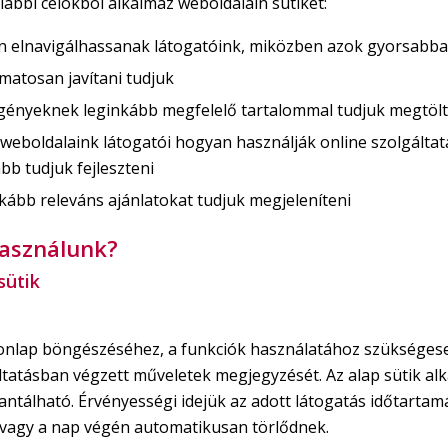
lábbi célokból alkalmaz weboldalain sütiket:
 elnavigálhassanak látogatóink, miközben azok gyorsabb
matosan javítani tudjuk
igényeknek leginkább megfelelő tartalommal tudjuk megtölt
 weboldalaink látogatói hogyan használják online szolgáltat
bb tudjuk fejleszteni
kább releváns ajánlatokat tudjuk megjeleníteni
használunk?
sütik
a honlap böngészéséhez, a funkciók használatához szükségese
gáltatásban végzett műveletek megjegyzését. Az alap sütik a
álható. Érvényességi idejük az adott látogatás időtartamá
vagy a nap végén automatikusan törlődnek.