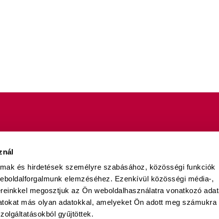
znál
almak és hirdetések személyre szabásához, közösségi funkciók
zexualitás - Minden jog fenntartva!
weboldalforgalmunk elemzéséhez. Ezenkívül közösségi média-,
ÁSZF
Adatkezelési tájékoztató
C
ereinkkel megosztjuk az Ön weboldalhasználatra vonatkozó adata
datokat más olyan adatokkal, amelyeket Ön adott meg számukra
zolgáltatásokból gyűjtöttek.