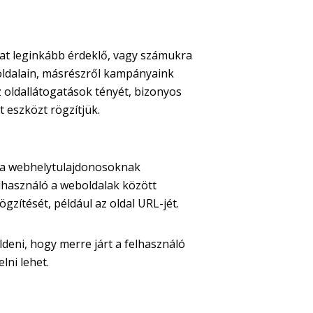
nkat leginkább érdeklő, vagy számukra
oldalain, másrészről kampányaink
z oldallátogatások tényét, bizonyos
 eszközt rögzítjük.
t a webhelytulajdonosoknak
lhasználó a weboldalak között
ögzítését, például az oldal URL-jét.
deni, hogy merre járt a felhasználó
lni lehet.