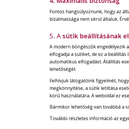
4. Maximális biztonság
Fontos hangsúlyoznunk, hogy az álta
bizalmassága nem sérül általuk. Érvé
5. A
sütik beállításának el
A modern böngészők engedélyezik a 
elfogadja a sütiket, de ez a beállít
automatikus elfogadást. Átállítás es
lehetőségét.
Felhívjuk látogatóink figyelmét, hog
megkönnyítése, a sütik letiltása ese
körű használatára. A weboldal ez es
Bármikor lehetőség van továbbá a sü
További részletes információ az egye