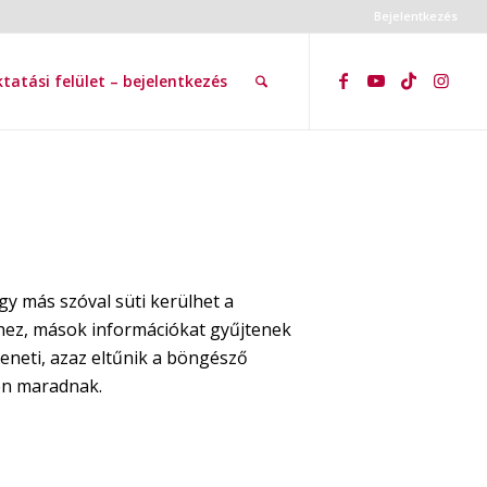
Bejelentkezés
tatási felület – bejelentkezés
gy más szóval süti kerülhet a
hez, mások információkat gyűjtenek
neti, azaz eltűnik a böngésző
en maradnak.