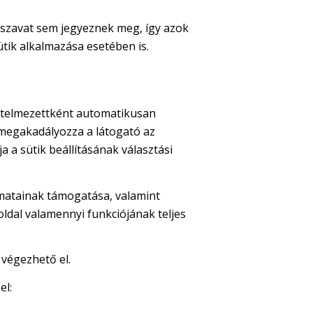
lszavat sem jegyeznek meg, így azok
ütik alkalmazása esetében is.
értelmezettként automatikusan
e megakadályozza a látogató az
 a sütik beállításának választási
yamatainak támogatása, valamint
oldal valamennyi funkciójának teljes
 végezhető el.
el: