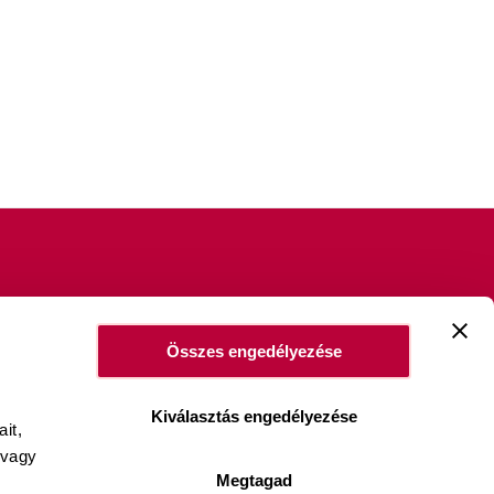
Összes engedélyezése
ookie szabályzat
Panaszkezelés
Impresszum
Kiválasztás engedélyezése
it,
 vagy
Megtagad