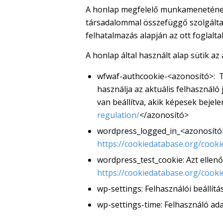
A honlap megfelelő munkamenetének b
társadalommal összefüggő szolgáltatá
felhatalmazás alapján az ott foglalt
A honlap által használt alap sütik az 
wfwaf-authcookie-<azonosító>: Tűz
használja az aktuális felhasználó
van beállítva, akik képesek beje
regulation/
</azonosító>
wordpress_logged_in_<azonosító>:
https://cookiedatabase.org/cook
wordpress_test_cookie: Azt ellenő
https://cookiedatabase.org/cook
wp-settings: Felhasználói beállítá
wp-settings-time: Felhasználó ada