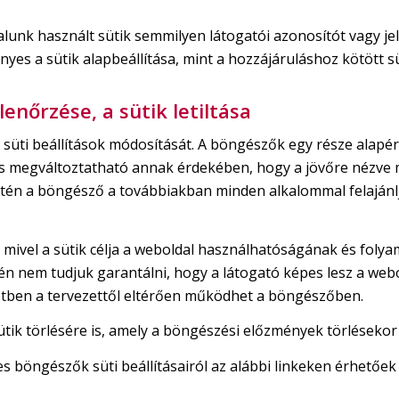
lunk használt sütik semmilyen látogatói azonosítót vagy je
nyes a sütik alapbeállítása, mint a hozzájáruláshoz kötött s
lenőrzése, a sütik letiltása
süti beállítások módosítását. A böngészők egy része alap
ás is megváltoztatható annak érdekében, hogy a jövőre nézv
etén a böngésző a továbbiakban minden alkalommal felajánlja
y mivel a sütik célja a weboldal használhatóságának és fol
tén nem tudjuk garantálni, hogy a látogató képes lesz a web
etben a tervezettől eltérően működhet a böngészőben.
tik törlésére is, amely a böngészési előzmények törlésekor
s böngészők süti beállításairól az alábbi linkeken érhetőek 