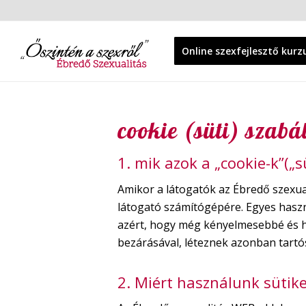
Online szexfejlesztő kurz
cookie (süti) szabá
1. mik azok a „cookie-k”(„s
Amikor a látogatók az Ébredő szexuali
látogató számítógépére. Egyes hasz
azért, hogy még kényelmesebbé és ha
bezárásával, léteznek azonban tart
2. Miért használunk sütike