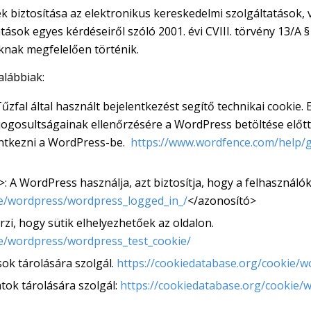
iztosítása az elektronikus kereskedelmi szolgáltatások, v
sok egyes kérdéseiről szóló 2001. évi CVIII. törvény 13/A §
aknak megfelelően történik.
alábbiak:
fal által használt bejelentkezést segítő technikai cookie. E
 jogosultságainak ellenőrzésére a WordPress betöltése előt
lentkezni a WordPress-be.
https://www.wordfence.com/help/g
 A WordPress használja, azt biztosítja, hogy a felhasználó
ie/wordpress/wordpress_logged_in_/
</azonosító>
rzi, hogy sütik elhelyezhetőek az oldalon.
ie/wordpress/wordpress_test_cookie/
sok tárolására szolgál.
https://cookiedatabase.org/cookie/w
tok tárolására szolgál:
https://cookiedatabase.org/cookie/