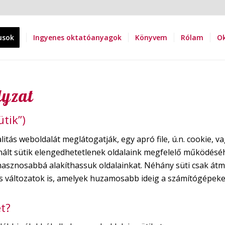
usok
Ingyenes oktatóanyagok
Könyvem
Rólam
Ok
lyzat
ütik”)
tás weboldalát meglátogatják, egy apró file, ú.n. cookie, va
nált sütik elengedhetetlenek oldalaink megfelelő működésé
sznosabbá alakíthassuk oldalainkat. Néhány süti csak átme
ós változatok is, amelyek huzamosabb ideig a számítógépek
t?