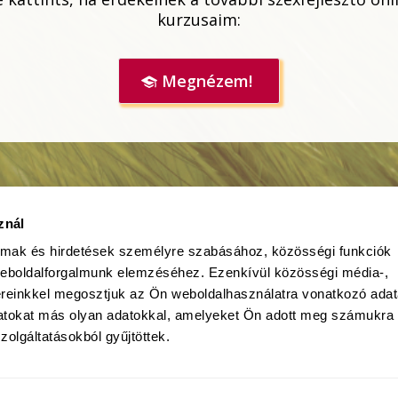
kurzusaim:
Megnézem!
znál
almak és hirdetések személyre szabásához, közösségi funkciók
weboldalforgalmunk elemzéséhez. Ezenkívül közösségi média-,
ereinkkel megosztjuk az Ön weboldalhasználatra vonatkozó adata
datokat más olyan adatokkal, amelyeket Ön adott meg számukra
zolgáltatásokból gyűjtöttek.