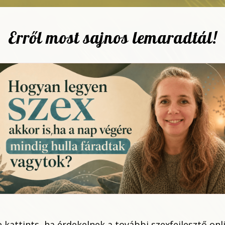
Erről most sajnos lemaradtál!
e kattints, ha érdekelnek a további szexfejlesztő onl