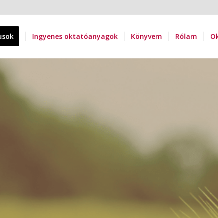
usok
Ingyenes oktatóanyagok
Könyvem
Rólam
Ok