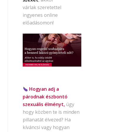
várlak szeretettel
ingyenes online
előadásomon!
Hogyan adj a
párodnak észbontó
szexuális élményt,
úgy
hogy közben te is minden
pillanatát élvezed? Ha
kíváncsi vagy hogyan