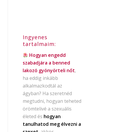
Ingyenes
tartalmaim:
Hogyan engedd
szabadjára a benned
lakozó gyönyörteli nőt
,
ha eddig inkább
alkalmazkodtál az
ágyban? Ha szeretnéd
megtudni, hogyan teheted
örömtelivé a szexuális
életed és
hogyan
tanulhatod meg élvezni a
szexet
, akkor