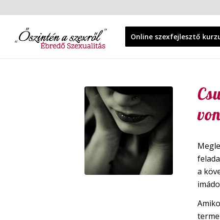
Online szexfejlesztő kurz
Csu
vo
Meglep
felad
a köve
imádo
Amiko
termen