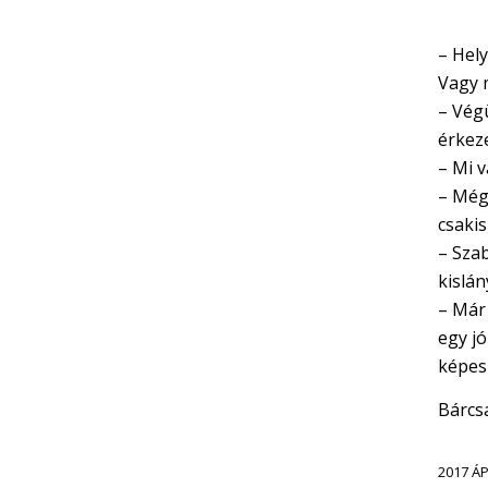
– Hel
Vagy 
– Végü
érkeze
– Mi 
– Még 
csakis
– Sza
kislán
– Már 
egy j
képes
Bárcsa
2017 ÁP