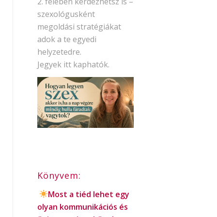
2. felében kérdezhetsz is –
szexológusként
megoldási stratégiákat
adok a te egyedi
helyzetedre.
Jegyek itt kaphatók.
Könyvem:
Most a tiéd lehet egy
olyan kommunikációs és