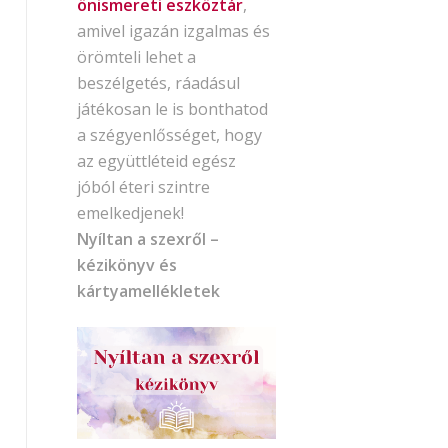
önismereti eszköztár
,
amivel igazán izgalmas és
örömteli lehet a
beszélgetés, ráadásul
játékosan le is bonthatod
a szégyenlősséget, hogy
az együttléteid egész
jóból éteri szintre
emelkedjenek!
Nyíltan a szexről –
kézikönyv és
kártyamellékletek