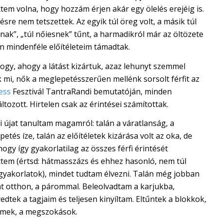
tem volna, hogy hozzám érjen akár egy ölelés erejéig is.
sre nem tetszettek. Az egyik túl öreg volt, a másik túl
ak”, „túl nőiesnek” tűnt, a harmadikról már az öltözete
n mindenféle előítéleteim támadtak.
ogy, ahogy a látást kizártuk, azaz lehunyt szemmel
 mi, nők a meglepetésszerűen mellénk sorsolt férfit az
ess
Fesztivál TantraRandi bemutatóján, minden
tozott. Hirtelen csak az érintései számítottak.
 újat tanultam magamról: talán a váratlanság, a
etés íze, talán az előítéletek kizárása volt az oka, de
hogy így gyakorlatilag az összes férfi érintését
ttem (értsd: hátmasszázs és ehhez hasonló, nem túl
 gyakorlatok), mindet tudtam élvezni. Talán még jobban
nt otthon, a párommal. Beleolvadtam a karjukba,
edtek a tagjaim és teljesen kinyíltam. Eltűntek a blokkok,
elmek, a megszokások.