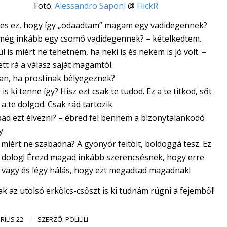
Fotó:
Alessandro Saponi
@
FlickR
yes ez, hogy így „odaadtam” magam egy vadidegennek?
még inkább egy csomó vadidegennek? – kételkedtem.
l is miért ne tehetném, ha neki is és nekem is jó volt. –
tt rá a válasz saját magamtól.
van, ha prostinak bélyegeznek?
is ki tenne így? Hisz ezt csak te tudod. Ez a te titkod, sőt
 a te dolgod. Csak rád tartozik.
bad ezt élvezni? – ébred fel bennem a bizonytalankodó
y.
miért ne szabadna? A gyönyör feltölt, boldoggá tesz. Ez
ó dolog! Érezd magad inkább szerencsésnek, hogy erre
 vagy és légy hálás, hogy ezt megadtad magadnak!
k az utolsó erkölcs-csőszt is ki tudnám rúgni a fejemből!
/
RILIS 22.
SZERZŐ:
POLILILI