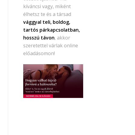
kíváncsi vagy, miként
élhetsz te és a társad
vággyal teli, boldog,
tartós párkapcsolatban,
hosszú távon
, akkor
szeretettel várlak online
előadásomon!