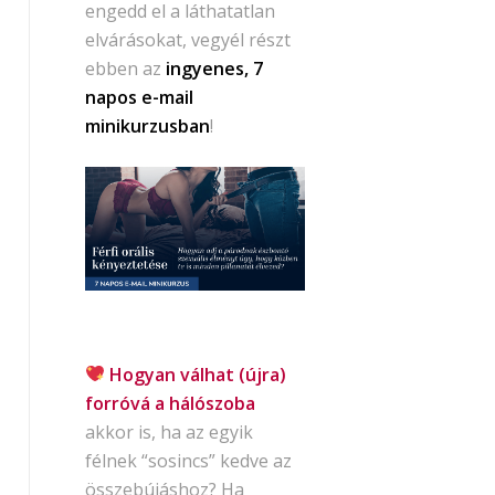
engedd el a láthatatlan
elvárásokat, vegyél részt
ebben az
ingyenes, 7
napos e-mail
minikurzusban
!
Hogyan válhat (újra)
forróvá a hálószoba
akkor is, ha az egyik
félnek “sosincs” kedve az
összebújáshoz? Ha