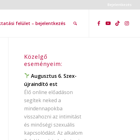
Bejelentkezés
tatási felület – bejelentkezés
Közelgő
eseményeim:
Augusztus 6. Szex-
újraindító est
Élő online előadáson
segítek neked a
mindennapokba
visszahozni az intimitást
és minőségi szexuális
kapcsolódást. Az alkalom