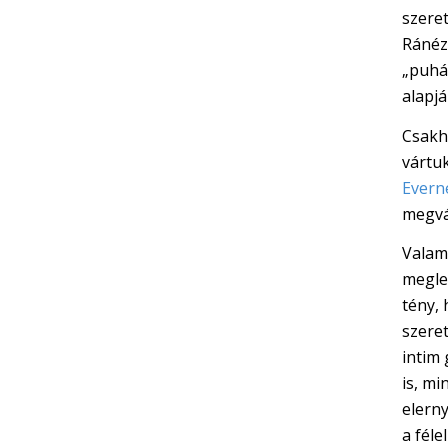
szeret
Ránézé
„puhán
alapjá
Csakh
vártuk
Evern
megvál
Valami
meglep
tény, 
szere
intim
is, mi
elerny
a fél