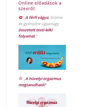
Online előadások a
szexről:
„
A férfi vágya
, öröme
és gyönyöre ugyanúgy
összetett testi-lelki
folyamat
.”
„
A hüvelyi orgazmus
megtanulható!
”