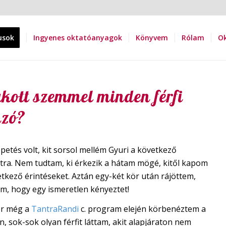
usok
Ingyenes oktatóanyagok
Könyvem
Rólam
Ok
kott szemmel minden férfi
nzó?
etés volt, kit sorsol mellém Gyuri a következő
atra. Nem tudtam, ki érkezik a hátam mögé, kitől kapom
tkező érintéseket. Aztán egy-két kör után rájöttem,
m, hogy egy ismeretlen kényeztet!
r még a
TantraRandi
c. program elején körbenéztem a
, sok-sok olyan férfit láttam, akit alapjáraton nem