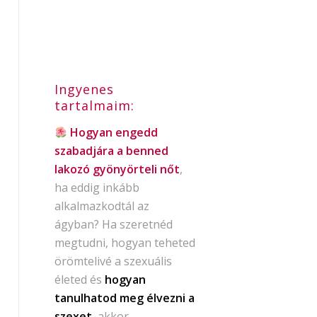
Ingyenes
tartalmaim:
Hogyan engedd
szabadjára a benned
lakozó gyönyörteli nőt
,
ha eddig inkább
alkalmazkodtál az
ágyban? Ha szeretnéd
megtudni, hogyan teheted
örömtelivé a szexuális
életed és
hogyan
tanulhatod meg élvezni a
szexet
, akkor