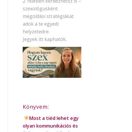
2. felében kérdezhetsz is –
szexológusként
megoldási stratégiákat
adok a te egyedi
helyzetedre.
Jegyek itt kaphatók.
Könyvem:
Most a tiéd lehet egy
olyan kommunikációs és