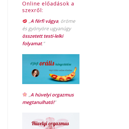
Online előadások a
szexről:
„
A férfi vágya
, öröme
és gyönyöre ugyanúgy
összetett testi-lelki
folyamat
.”
„
A hüvelyi orgazmus
megtanulható!
”