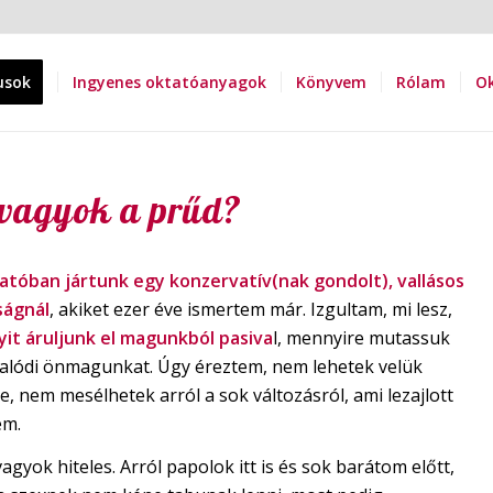
usok
Ingyenes oktatóanyagok
Könyvem
Rólam
Ok
 vagyok a prűd?
atóban jártunk egy konzervatív(nak gondolt), vallásos
ságnál
, akiket ezer éve ismertem már. Izgultam, mi lesz,
it áruljunk el magunkból pasiva
l, mennyire mutassuk
alódi önmagunkat. Úgy éreztem, nem lehetek velük
e, nem mesélhetek arról a sok változásról, ami lezajlott
em.
gyok hiteles. Arról papolok itt is és sok barátom előtt,