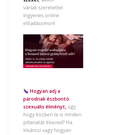
várlak szeretettel
ingyenes online
előadásomon!
Hogyan adj a
párodnak észbontó
szexuális élményt,
úgy
hogy közben te is minden
pillanatát élvezed? Ha
kíváncsi vagy hogyan