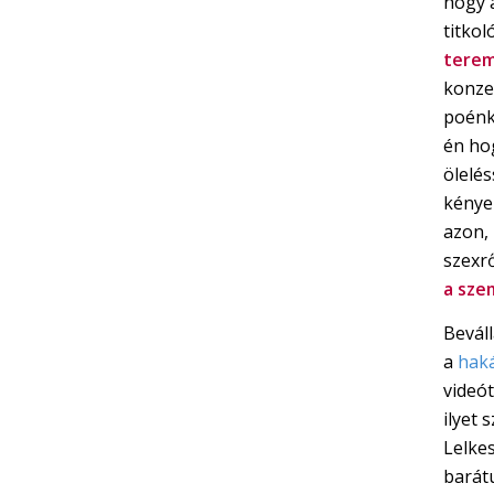
hogy 
titkol
terem
konzer
poénk
én ho
ölelés
kénye
azon,
szexrő
a sze
Bevál
a
haká
videó
ilyet 
Lelke
barát