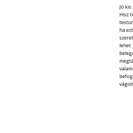
Jó kis
Hisz t
testü
ha ezt
szeret
lehet.
belegá
megtám
valami
befog
vágot