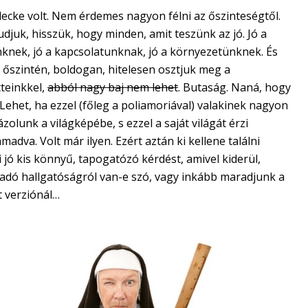
 lecke volt. Nem érdemes nagyon félni az őszinteségtől.
udjuk, hisszük, hogy minden, amit teszünk az jó. Jó a
nknek, jó a kapcsolatunknak, jó a környezetünknek. És
 őszintén, boldogan, hitelesen osztjuk meg a
teinkkel,
abból nagy baj nem lehet
. Butaság. Naná, hogy
 Lehet, ha ezzel (főleg a poliamoriával) valakinek nagyon
zolunk a világképébe, s ezzel a saját világát érzi
adva. Volt már ilyen. Ezért aztán ki kellene találni
 jó kis könnyű, tapogatózó kérdést, amivel kiderül,
adó hallgatóságról van-e szó, vagy inkább maradjunk a
t verziónál…