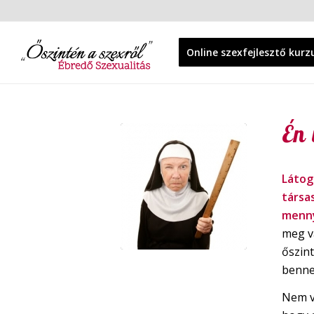
Online szexfejlesztő kurz
Én
Látog
társa
menny
meg v
őszint
benn
Nem va