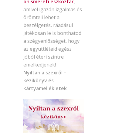
önismereti eszköztár
,
amivel igazán izgalmas és
örömteli lehet a
beszélgetés, ráadásul
játékosan le is bonthatod
a szégyenlősséget, hogy
az együttléteid egész
jóból éteri szintre
emelkedjenek!
Nyíltan a szexről –
kézikönyv és
kártyamellékletek