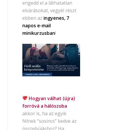
engedd el a láthatatlan
elvárásokat, vegyél részt
ebben az
ingyenes, 7
napos e-mail
minikurzusban
!
Hogyan válhat (újra)
forróvá a hálószoba
akkor is, ha az egyik
félnek “sosincs” kedve az
összebújáshoz? Ha