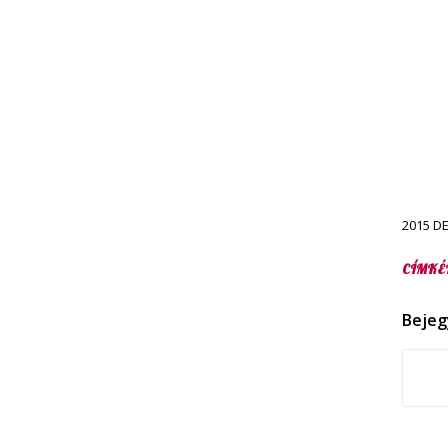
2015 D
CÍMKÉ
Bejeg