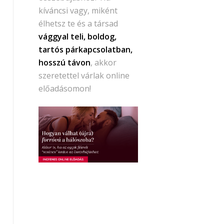
kíváncsi vagy, miként
élhetsz te és a társad
vággyal teli, boldog,
tartós párkapcsolatban,
hosszú távon
, akkor
szeretettel várlak online
előadásomon!