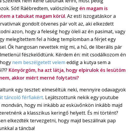
a szexnek nem kéne tabunak lenni, most pedig
ózok. Sót! Ráébredtem, valószínűleg
én magam is
tem a tabukat magam körül
. Az esti iszogatáskor a
vatívnak gondolt ötvenes pár volt az, aki elkezdett
odni azon, hogy a feleség hogy öleli az én pasimat, vagy
gy melegítettem fel a hideg templomban a férjet egy
sel. Ők hangosan nevettek míg mi, a hű, de liberális pár
lmetlenül fészkelődtünk. Kérdem én: mit csodálkozom én
 hogy
nem beszélgetett velem
eddig a kutya sem a
l?!?
Könyörgöm, ha azt látja, hogy elpirulok és lesütöm
mem, akkor miért merné folytatni?
laltunk egy tesztet: elmeséltük neki, mennyire odavagyok
t táncoló férfiakért
. Lejátszottunk nekik egy youtube
t mondván, hogy mi inkább az esküvőnkön inkább majd
szeretnénk a klasszikus keringő helyett. És mi történt?
sen elkezdték tervezgetni, hogy majd beszállnak pap
unkkal a táncba!