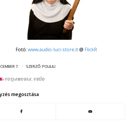
Fotó:
www.audio-luci-store.it
@
FlickR
/
ECEMBER 7.
SZERZŐ:
POLILILI
K:
POLIAMORIA
,
PRŰD
yzés megosztása