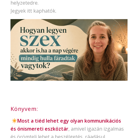
helyzetedre.
Jegyek itt kaphatók.
Könyvem:
Most a tiéd lehet egy olyan kommunikációs
és önismereti eszköztár
, amivel igazán izgalmas
és örömteli lehet a beszélgetés, ráadásul