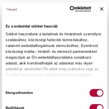
Ingyenes tartalmaim:
Hogyan engedd szabadjára a benned lakozó
Ez a weboldal sütiket használ
gyönyörteli nőt
, ha eddig inkább alkalmazkodtál
Sütiket használunk a tartalmak és hirdetések személyre
az ágyban? Ha szeretnéd megtudni, hogyan
szabásához, közösségi funkciók biztosításához,
teheted örömtelivé a szexuális életed és
hogyan
valamint weboldalforgalmunk elemzéséhez. Ezenkívül
tanulhatod meg élvezni a szexet
, akkor
közösségi média-, hirdető- és elemező partnereinkkel
várlak szeretettel ingyenes online előadásomon!
megosztjuk az Ön weboldalhasználatra vonatkozó
adatait, akik kombinálhatják az adatokat más olyan
adatokkal, amelyeket Ön adott meg számukra vagy az
Ön által használt más szolgáltatásokból gyűjtöttek.
Hozzájárulás
Elengedhetetlen
kiválasztása
Beállítások