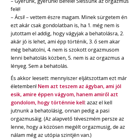
– Gyerünk, gyerünk! Befelé! Siessünk az orgazmus
felé!
– Ácsi! – vettem észre magam. Minek sürgetem én
ezt akár csak gondolatban is, ha 1. még nem is
jutottam el addig, hogy vágyjak a behatolásra, 2.
akár jó is lehet, ami épp történik, 3. ő sem akar
még behatolni, 4. nem is szokott orgazmusom
lenni behatolás közben, 5. nem is az orgazmus a
lényeg. Sem a behatolás.
És akkor leesett: mennyiszer eljátszottam ezt már
életemben!
Nem azt teszem az ágyban, ami jól
esik, amire éppen vágyom, hanem amiről azt
gondolom, hogy történnie kell
: azaz el kell
jutnunk a behatolásig, onnan pedig a pasi
orgazmusáig. (Az alapvető téveszmém persze az
lenne, hogy a közösen megélt orgazmusig, de az
nálam még az utópia szintjén van.)