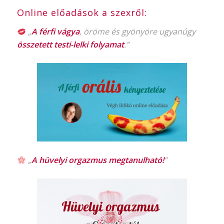
Online előadások a szexről:
„
A férfi vágya
, öröme és gyönyöre ugyanúgy
összetett testi-lelki folyamat
.”
„
A hüvelyi orgazmus
megtanulható!
”