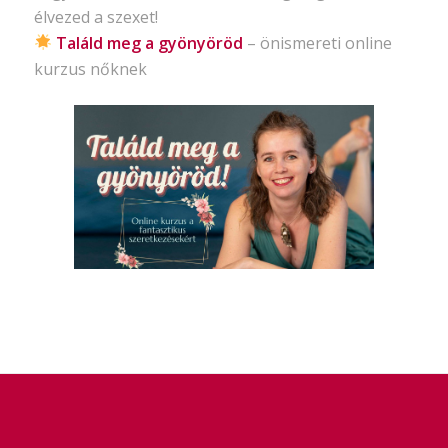
élvezed a szexet!
Találd meg a gyönyöröd
– önismereti
online
kurzus nőknek