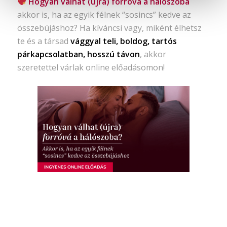
Hogyan válhat (újra) forróvá a hálószoba
akkor is, ha az egyik félnek “sosincs” kedve az
összebújáshoz? Ha kíváncsi vagy, miként élhetsz
te és a társad
vággyal teli, boldog, tartós
párkapcsolatban, hosszú távon
, akkor
szeretettel várlak online előadásomon!