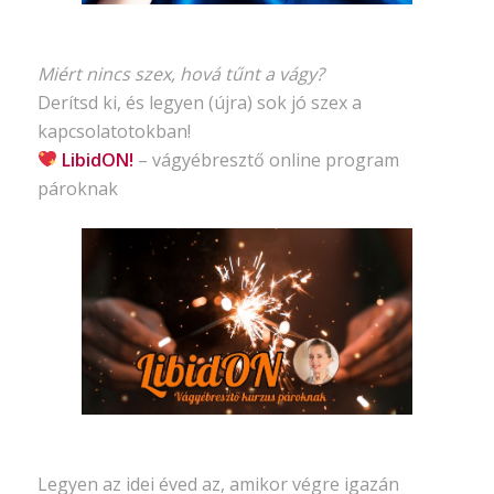
Miért nincs szex, hová tűnt a vágy?
Derítsd ki, és legyen (újra) sok jó szex a
kapcsolatotokban!
LibidON!
– vágyébresztő
online program
pároknak
Legyen az idei éved az, amikor végre igazán