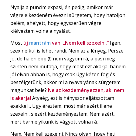
Nyalja a puncim expasi, én pedig, amikor már
végre elkezdeném évezni sürgetem, hogy hatoljon
belém, ahelyett, hogy egyszerűen végre
kiélveztem volna a nyalást.
Most
új
mantrám
van. „Nem kell szexelni.”
Igen,
szex nélkül is lehet randi. Nem az a lényeg. Persze
jó, de ha én épp (!) nem vágyom rá, a pasi meg
szintén nem mutatja, hogy most ezt akarja, hanem
jól elvan abban is, hogy csak úgy kézen fog és
beszélgetünk, akkor mi a nyavalyának sürgetem
magunkat bele?
Ne az kezdeményezzen, aki nem
is akarja!
Atyaég, ezt is hányszor eljátszottam
exekkel… Úgy éreztem, most már azért illene
szexelni, s ezért kezdeményeztem. Nem azért,
mert bármelyikünk is vágyott volna rá.
Nem. Nem kell szexelni. Nincs olyan, hogy heti