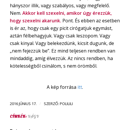
hányszor illik, vagy szabályos, vagy megfelelő.
Nem.
Akkor kell szexelni, amikor úgy érezzük,
hogy szexelni akarunk.
Pont. És ebben az esetben
is ér az, hogy csak egy picit cirógatjuk egymást,
aztán félbehagyjuk. Vagy csak leszopom. Vagy
csak kinyal. Vagy belekezdünk, kicsit dugunk, de
„nem fejezzük be”. Ez mind teljesen rendben van
mindaddig, amíg élvezzük. Az nincs rendben, ha
kötelességből csinálom, s nem örömből.
A kép forrása
itt
.
/
2016 JÚNIUS 17.
SZERZŐ:
POLILILI
CÍMKÉK:
VÁGY