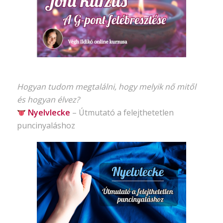
Hogyan tudom megtalálni, hogy melyik nő mitől
és hogyan élvez?
Nyelvlecke
–
Útmutató
a felejthetetlen
puncinyaláshoz