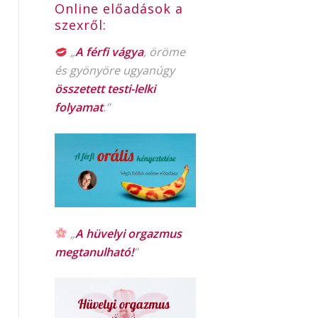
Online előadások a
szexről:
„
A férfi vágya
, öröme
és gyönyöre ugyanúgy
összetett testi-lelki
folyamat
.”
„
A hüvelyi orgazmus
megtanulható!
”