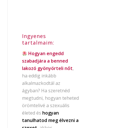
Ingyenes
tartalmaim:
Hogyan engedd
szabadjára a benned
lakozó gyönyörteli nőt
,
ha eddig inkább
alkalmazkodtál az
ágyban? Ha szeretnéd
megtudni, hogyan teheted
örömtelivé a szexuális
életed és
hogyan
tanulhatod meg élvezni a
szexet
, akkor