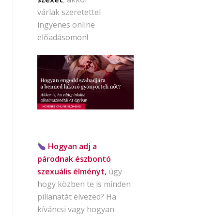
várlak szeretettel
ingyenes online
előadásomon!
Hogyan adj a
párodnak észbontó
szexuális élményt,
úgy
hogy közben te is minden
pillanatát élvezed? Ha
kíváncsi vagy hogyan