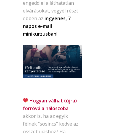
engedd el a láthatatlan
elvárásokat, vegyél részt
ebben az
ingyenes, 7
napos e-mail
minikurzusban
!
Hogyan válhat (újra)
forróvá a hálószoba
akkor is, ha az egyik
félnek “sosincs” kedve az
összebújáshoz? Ha