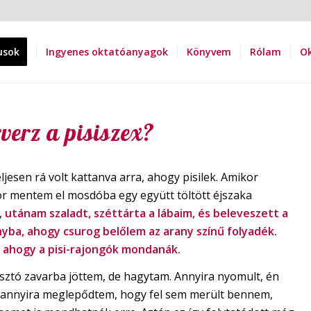
usok
Ingyenes oktatóanyagok
Könyvem
Rólam
Ok
verz a pisiszex?
eljesen rá volt kattanva arra, ahogy pisilek. Amikor
ör mentem el mosdóba egy együtt töltött éjszaka
,
utánam szaladt, széttárta a lábaim, és beleveszett a
nyba, ahogy csurog belőlem az arany színű folyadék.
 ahogy a pisi-rajongók mondanák.
sztó zavarba jöttem, de hagytam. Annyira nyomult, én
 annyira meglepődtem, hogy fel sem merült bennem,