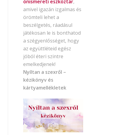
önismereti eszköztár
,
amivel igazán izgalmas és
örömteli lehet a
beszélgetés, ráadásul
játékosan le is bonthatod
a szégyenlősséget, hogy
az együttléteid egész
jóból éteri szintre
emelkedjenek!
Nyíltan a szexről –
kézikönyv és
kártyamellékletek