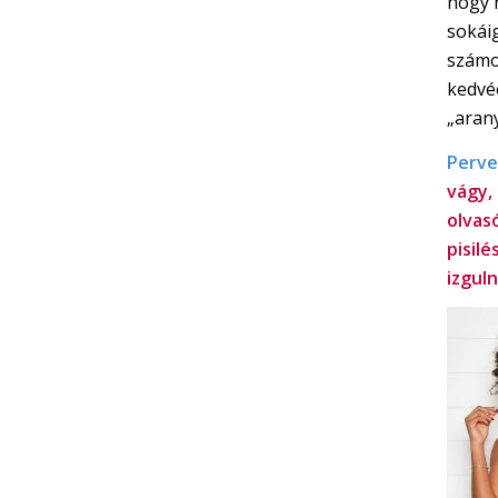
hogy 
sokáig
számo
kedvéé
„arany 
Perve
vágy,
olvas
pisilé
izgul