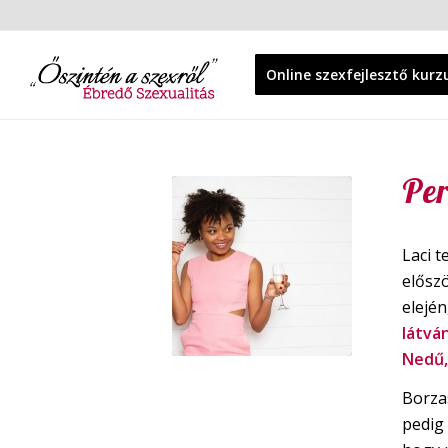
Online szexfejlesztő kurz
Per
Laci t
elősz
elején
látvá
Nedű,
Borza
pedig