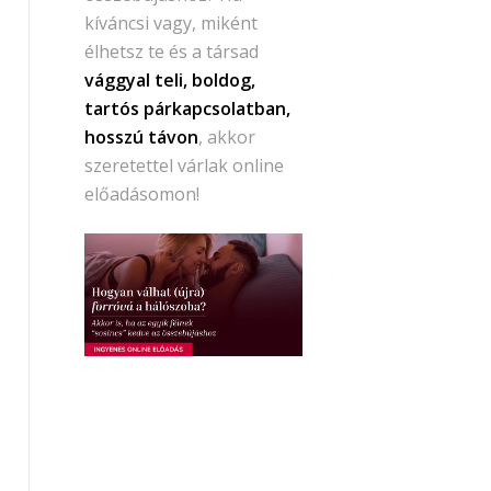
kíváncsi vagy, miként
élhetsz te és a társad
vággyal teli, boldog,
tartós párkapcsolatban,
hosszú távon
, akkor
szeretettel várlak online
előadásomon!