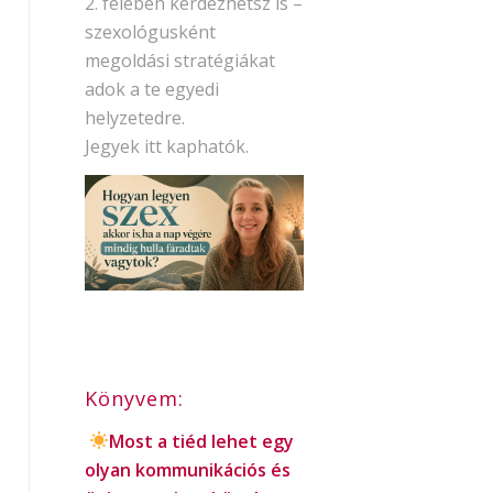
2. felében kérdezhetsz is –
szexológusként
megoldási stratégiákat
adok a te egyedi
helyzetedre.
Jegyek itt kaphatók.
Könyvem:
Most a tiéd lehet egy
olyan kommunikációs és