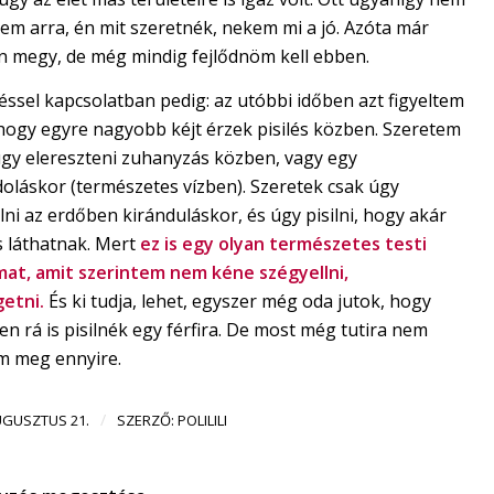
tem arra, én mit szeretnék, nekem mi a jó. Azóta már
n megy, de még mindig fejlődnöm kell ebben.
léssel kapcsolatban pedig: az utóbbi időben azt figyeltem
hogy egyre nagyobb kéjt érzek pisilés közben. Szeretem
úgy elereszteni zuhanyzás közben, vagy egy
doláskor (természetes vízben). Szeretek csak úgy
ni az erdőben kiránduláskor, és úgy pisilni, hogy akár
s láthatnak. Mert
ez is egy olyan természetes testi
mat, amit szerintem nem kéne szégyellni,
getni.
És ki tudja, lehet, egyszer még oda jutok, hogy
en rá is pisilnék egy férfira. De most még tutira nem
am meg ennyire.
/
UGUSZTUS 21.
SZERZŐ:
POLILILI