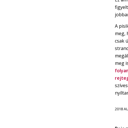
figyel
jobba
A pisi
meg, 
csak 
stran
megáll
meg i
folya
rejte
szíves
nyílt
2018 A