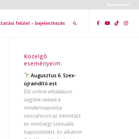
Bejelentkezés
tatási felület – bejelentkezés
Közelgő
eseményeim:
Augusztus 6. Szex-
újraindító est
Élő online előadáson
segítek neked a
mindennapokba
visszahozni az intimitást
és minőségi szexuális
kapcsolódást. Az alkalom