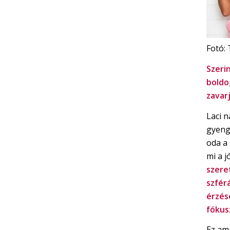
Fotó:
Szeri
boldo
zavar
Laci n
gyenge
oda a
mi a j
szere
szfér
érzés
fókus
Ez amú