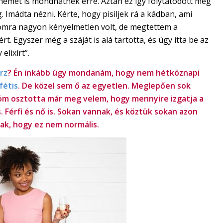
nemet is mondhatnék erre. Aztán ez így folytatódott még
. Imádta nézni. Kérte, hogy pisiljek rá a kádban, ami
mra nagyon kényelmetlen volt, de megtettem a
rt. Egyszer még a száját is alá tartotta, és úgy itta be az
elixírt”.
rz
? Én inkább úgy mondanám, hogy nem hétköznapi
fétis
. De közel sem ő az egyetlen. Meglepően sok
óm osztotta már meg velem, hogy mennyire izgatja a
s. Férfi és nő is. Sokan vannak, és köztük sokan azon
nak, hogy ez nem normális.