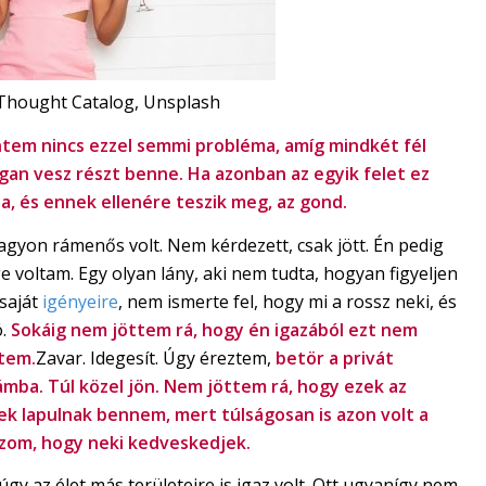
 Thought Catalog, Unsplash
ntem nincs ezzel semmi probléma, amíg mindkét fél
gan vesz részt benne. Ha azonban az egyik felet ez
ja, és ennek ellenére teszik meg, az gond.
agyon rámenős volt. Nem kérdezett, csak jött. Én pedig
 voltam. Egy olyan lány, aki nem tudta, hogyan figyeljen
 saját
igényeire
, nem ismerte fel, hogy mi a rossz neki, és
ó.
Sokáig nem jöttem rá, hogy én igazából ezt nem
tem.
Zavar. Idegesít. Úgy éreztem,
betör a privát
ámba. Túl közel jön.
Nem jöttem rá, hogy ezek az
ek lapulnak bennem, mert túlságosan is azon volt a
zom, hogy neki kedveskedjek.
gy az élet más területeire is igaz volt. Ott ugyanígy nem