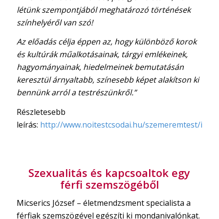
létünk szempontjából meghatározó történések
színhelyéről van szó!
Az előadás célja éppen az, hogy különböző korok
és kultúrák műalkotásainak, tárgyi emlékeinek,
hagyományainak, hiedelmeinek bemutatásán
keresztül árnyaltabb, színesebb képet alakítson ki
bennünk arról a testrészünkről.”
Részletesebb
leírás:
http://www.noitestcsodai.hu/szemeremtest/index
Szexualitás és kapcsoaltok egy
férfi szemszögéből
Micserics József – életmendzsment specialista a
férfiak szemszögével egészíti ki mondanivalónkat.