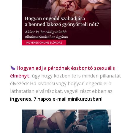
Hogyan adj a párodnak észbontó szexuális
élményt,
úgy hogy közben te is minden pillanatát
élvezed? Ha kíváncsi vagy hogyan engedd el a
láthatatlan elvárásokat, vegyél részt ebben az
ingyenes, 7 napos e-mail minikurzusban
!