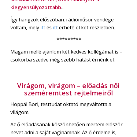
kiegyensúlyozottabb
…
Így hangzok élőszóban: rádióműsor vendége
voltam, mely
itt
és
itt
érhető el két részletben.
*********
Magam mellé ajánlom két kedves kollégámat is –
csokorba szedve még szebb hatást érnénk el.
Virágom, virágom – előadás női
szeméremtest rejtelmeiről
Hoppál Bori, testtudat oktató megváltotta a
világom.
Az ő előadásának köszönhetően mertem először
nevet adni a saját vaginámnak. Az ő érdeme is,