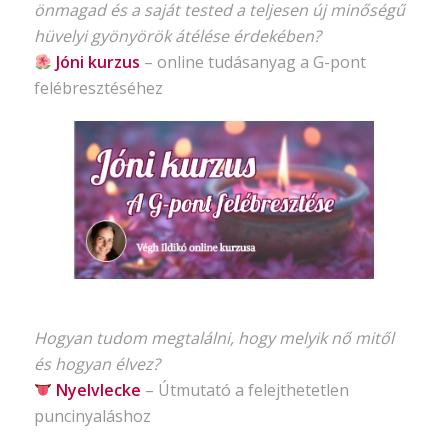
önmagad és a saját tested a teljesen új minőségű
hüvelyi gyönyörök átélése érdekében?
Jóni kurzus
–
online tudásanyag
a G-pont
felébresztéséhez
Hogyan tudom megtalálni, hogy melyik nő mitől
és hogyan élvez?
Nyelvlecke
–
Útmutató
a felejthetetlen
puncinyaláshoz