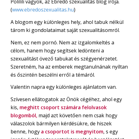
Polilili vagyok, az Ébredő szexualitás blog írója.
(
www.ebredoszexualitas.hu
)
A blogom egy különleges hely, ahol tabuk nélkül
tárom ki gondolataimat saját szexualitásomról.
Nem, ez nem pornó. Nem az izgalomkeltés a
célom, hanem hogy segítsek ledönteni a
szexualitást övező tabukat és szégyenérzetet.
Szeretném, ha az emberek megtanulnának nyíltan
és őszintén beszélni erről a témáról.
Valentin napra egy különleges ajánlatom van.
Szívesen ellátogatok az Önök cégéhez, ahol egy
kis,
meghitt csoport számára felolvasok
blogomból,
majd azt követően nem csak hogy
válaszolok bármilyen kérdésükre, de hiszek
benne, hogy
a csoportot is megnyitom
, s egy