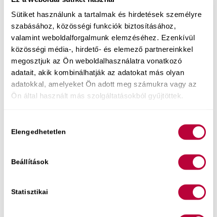
Sütiket használunk a tartalmak és hirdetések személyre
szabásához, közösségi funkciók biztosításához,
Könyvem:
valamint weboldalforgalmunk elemzéséhez. Ezenkívül
közösségi média-, hirdető- és elemező partnereinkkel
Most a tiéd lehet egy olyan kommunikációs
megosztjuk az Ön weboldalhasználatra vonatkozó
és önismereti eszköztár
, amivel igazán izgalmas
adatait, akik kombinálhatják az adatokat más olyan
és örömteli lehet a beszélgetés, ráadásul
adatokkal, amelyeket Ön adott meg számukra vagy az
játékosan le is bonthatod a szégyenlősséget, hogy
Ön által használt más szolgáltatásokból gyűjtöttek.
az együttléteid egész jóból éteri szintre
emelkedjenek!
Hozzájárulás
Nyíltan a szexről – kézikönyv és
Elengedhetetlen
kiválasztása
kártyamellékletek
Beállítások
Statisztikai