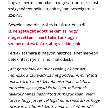
hogy ki mertem mondani hangosan: punci, s most
szégyenérzet nélkül tudok nyíltan beszélgetni a
szexről.
Beszélne anatómiáról és kultúrtörténetről
is.
Rengeteget adott nekem az, hogy
megértettem, miért tekintünk úgy a
szeméremtestünkre, ahogy tekintünk.
Férfiak számára is nagyon hasznos lehet mélyebb
betekintést nyerni a női működésbe.
„Mit gondolnék én, mint kislány, akinek azt
mondják: a csúnyád? És mit gondolunk mi felnőtt
nők arról ott lent? Szembenéztünk-e valaha a
meztelen igazsággal? És ha igen, milyennek
találtuk? Mihez hasonlítottuk magunkban? Nem
furcsa, hogy jószerivel fogalmunk sincs arról, hogy
mi is van a lábunk között, pedig az életünk, női