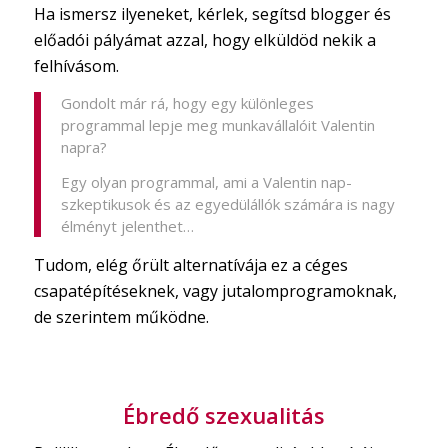
Ha ismersz ilyeneket, kérlek, segítsd blogger és
előadói pályámat azzal, hogy elküldöd nekik a
felhívásom.
Gondolt már rá, hogy egy különleges
programmal lepje meg munkavállalóit Valentin
napra?
Egy olyan programmal, ami a Valentin nap-
szkeptikusok és az egyedülállók számára is nagy
élményt jelenthet…
Tudom, elég őrült alternatívája ez a céges
csapatépítéseknek, vagy jutalomprogramoknak,
de szerintem működne.
Ébredő szexualitás