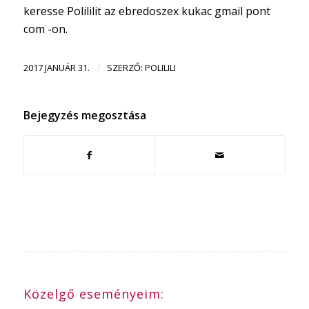
keresse Polililit az ebredoszex kukac gmail pont
com -on.
/
2017 JANUÁR 31.
SZERZŐ:
POLILILI
Bejegyzés megosztása
Közelgő eseményeim: