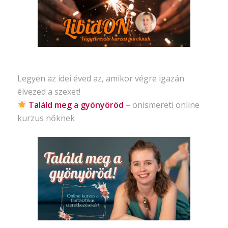
Legyen az idei éved az, amikor végre igazán
élvezed a szexet!
Találd meg a gyönyöröd
– önismereti
online
kurzus nőknek