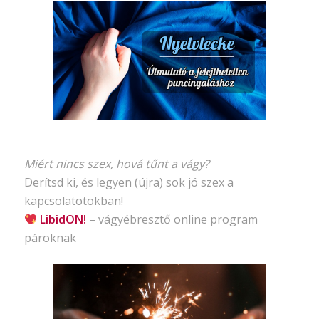
Miért nincs szex, hová tűnt a vágy?
Derítsd ki, és legyen (újra) sok jó szex a
kapcsolatotokban!
LibidON!
– vágyébresztő
online program
pároknak