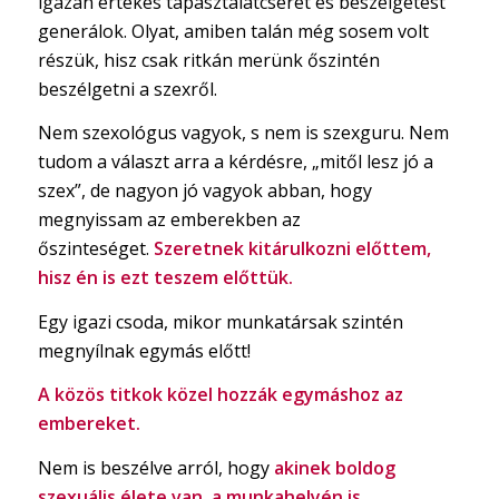
igazán értékes tapasztalatcserét és beszélgetést
generálok. Olyat, amiben talán még sosem volt
részük, hisz csak ritkán merünk őszintén
beszélgetni a szexről.
Nem szexológus vagyok, s nem is szexguru. Nem
tudom a választ arra a kérdésre, „mitől lesz jó a
szex”, de nagyon jó vagyok abban, hogy
megnyissam az emberekben az
őszinteséget.
Szeretnek kitárulkozni előttem,
hisz én is ezt teszem előttük.
Egy igazi csoda, mikor munkatársak szintén
megnyílnak egymás előtt!
A közös titkok közel hozzák egymáshoz az
embereket.
Nem is beszélve arról, hogy
akinek boldog
szexuális élete van, a munkahelyén is