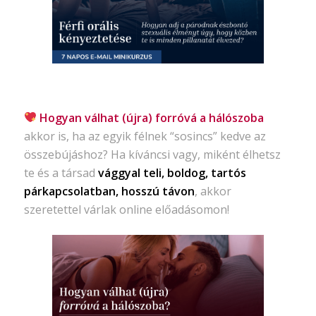
Hogyan válhat (újra) forróvá a hálószoba
akkor is, ha az egyik félnek “sosincs” kedve az
összebújáshoz? Ha kíváncsi vagy, miként élhetsz
te és a társad
vággyal teli, boldog, tartós
párkapcsolatban, hosszú távon
, akkor
szeretettel várlak online előadásomon!