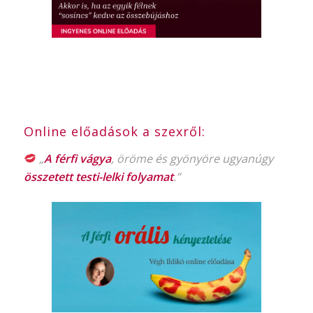
Online előadások a szexről:
„
A férfi vágya
, öröme és gyönyöre ugyanúgy
összetett testi-lelki folyamat
.”