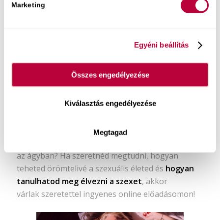
Marketing
Egyéni beállítás
Összes engedélyezése
Kiválasztás engedélyezése
Ingyenes tartalmaim:
Hogyan engedd szabadjára a benned lakozó
Megtagad
gyönyörteli nőt
, ha eddig inkább alkalmazkodtál
az ágyban? Ha szeretnéd megtudni, hogyan
teheted örömtelivé a szexuális életed és
hogyan
tanulhatod meg élvezni a szexet
, akkor
várlak szeretettel ingyenes online előadásomon!