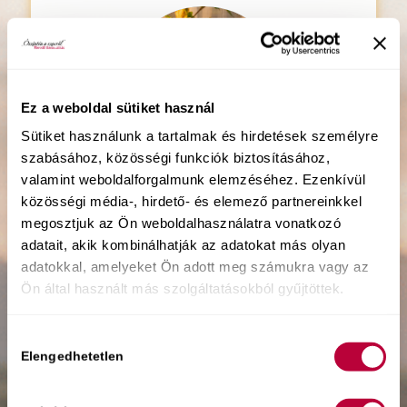
Ez a weboldal sütiket használ
Sütiket használunk a tartalmak és hirdetések személyre
szabásához, közösségi funkciók biztosításához,
valamint weboldalforgalmunk elemzéséhez. Ezenkívül
közösségi média-, hirdető- és elemező partnereinkkel
megosztjuk az Ön weboldalhasználatra vonatkozó
Gratulálok, a
adatait, akik kombinálhatják az adatokat más olyan
döntésedhez!
adatokkal, amelyeket Ön adott meg számukra vagy az
Ön által használt más szolgáltatásokból gyűjtöttek.
A feliratkozásod sikeres volt!
Hozzájárulás
A visszaigazoló levél 15 percen
Elengedhetetlen
kiválasztása
belül
megérkezik az e-mail fiókodba.