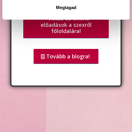
Megtagad
Vissza az Online
előadások a szexről
főloldalára!
Tovább a blogra!