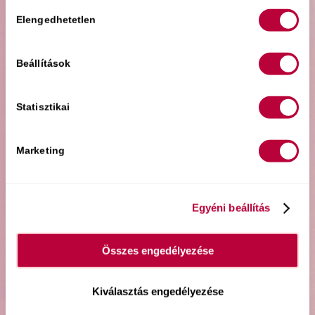
Hozzájárulás
Elengedhetetlen
Ha esetleg nem találnád az e-mailt a
kiválasztása
beérkező mappában, akkor
előfordulhat, hogy a “
SPAM”, vagy a
Beállítások
“PROMÓCIÓK” mappában landolt.
Érdemes hozzáadnod az e-mail címem
Statisztikai
a címtáradhoz és/vagy
húzd át a
levelet az “ELSŐDLEGES” mappába
!
Csak pár kattintás, amiért később
Marketing
nagyon hálás leszel majd magadnak.
Kívánom, hogy hasznodra váljanak az
Egyéni beállítás
online előadások a szexről
, és általuk
felszabadultabb és gyönyörtelibb
Összes engedélyezése
szeretkezéseket élhess át!
Szeretettel,
Kiválasztás engedélyezése
Lili