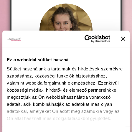
Ez a weboldal sütiket használ
Gratulálok a
Sütiket használunk a tartalmak és hirdetések személyre
szabásához, közösségi funkciók biztosításához,
döntésedhez!
valamint weboldalforgalmunk elemzéséhez. Ezenkívül
közösségi média-, hirdető- és elemező partnereinkkel
megosztjuk az Ön weboldalhasználatra vonatkozó
A megrendelésed sikeres volt, a
adatait, akik kombinálhatják az adatokat más olyan
részleteket tartalmazó levél már
adatokkal, amelyeket Ön adott meg számukra vagy az
az e-mail fiókodban van.
Ön által használt más szolgáltatásokból gyűjtöttek.