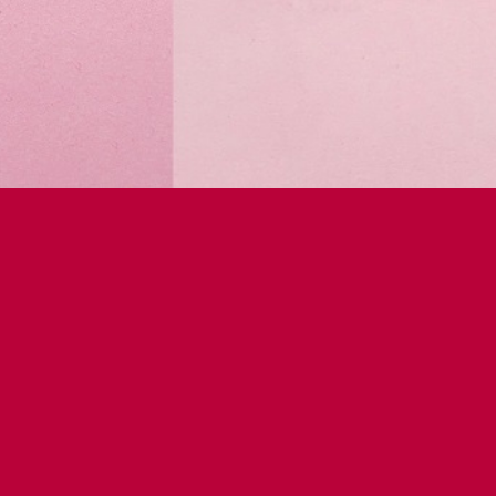
Liliverzum Kft. 2026 © Copyright - PoliLili, Ébredő Szexualitás - Minden
jog fenntartva!
ÁSZF
Adatkezelési tájékoztató
Cookie szabályzat
Panaszkezelés
Impresszum