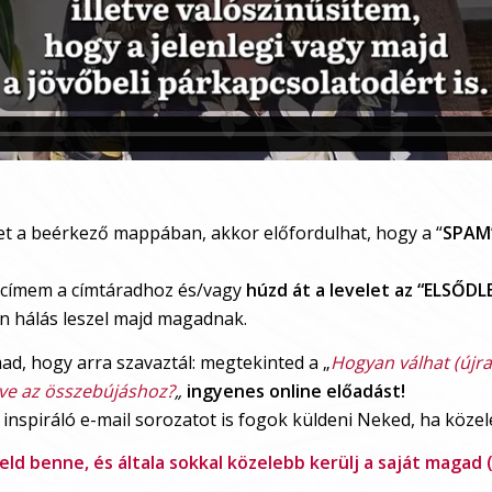
let a beérkező mappában, akkor előfordulhat, hogy a “
SPAM”
 címem a címtáradhoz és/vagy
húzd át a levelet az “ELSŐD
n hálás leszel majd magadnak.
d, hogy arra szavaztál: megtekinted a „
Hogyan válhat (újra
dve az összebújáshoz?
„
ingyenes online előadást!
, inspiráló e-mail sorozatot is fogok küldeni Neked, ha köze
ld benne, és általa sokkal közelebb kerülj a saját magad 