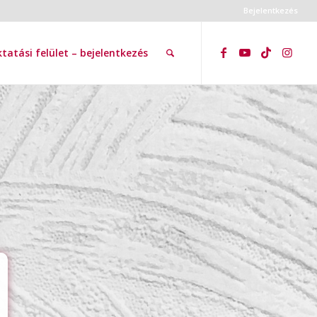
Bejelentkezés
tatási felület – bejelentkezés