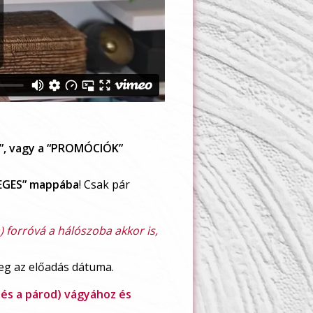
, vagy a “PROMÓCIÓK”
LEGES” mappába
! Csak pár
) forróvá a hálószoba akkor is,
leg az előadás dátuma.
(és a párod) vágyához és