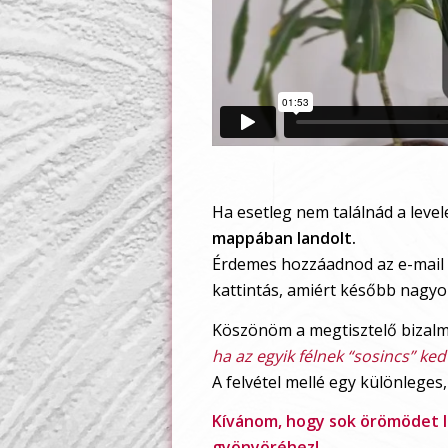
Ha esetleg nem találnád a leve
mappában landolt.
Érdemes hozzáadnod az e-mail
kattintás, amiért később nagyo
Köszönöm a megtisztelő bizalma
ha az egyik félnek “sosincs” ke
A felvétel mellé egy különleges
Kívánom, hogy sok örömödet le
gyönyöréhez!