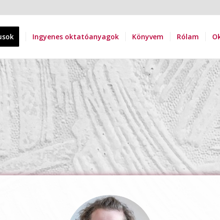
usok
Ingyenes oktatóanyagok
Könyvem
Rólam
Ok