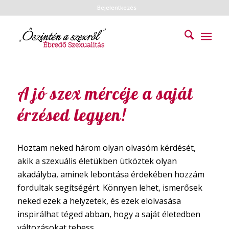
Bejelentkezés
A jó szex mércéje a saját
érzésed legyen!
Hoztam neked három olyan olvasóm kérdését,
akik a szexuális életükben ütköztek olyan
akadályba, aminek lebontása érdekében hozzám
fordultak segítségért. Könnyen lehet, ismerősek
neked ezek a helyzetek, és ezek elolvasása
inspirálhat téged abban, hogy a saját életedben
változásokat tehess.