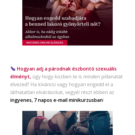
Hogyan adj a párodnak észbontó szexuális
élményt,
úgy hogy közben te is minden pillanatát
élvezed? Ha kíváncsi vagy hogyan engedd el a
láthatatlan elvárásokat, vegyél részt ebben az
ingyenes, 7 napos e-mail minikurzusban
!