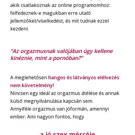
akik csatlakoznak az online programomhoz:
felfedeznek-e magukban erre utaló
jellemzőket/viselkedést, és mit tudnak ezzel
kezdeni.
“Az orgazmusnak valójában úgy kellene
kinéznie, mint a pornóban?”
A meglehetősen
hangos és látványos elélvezés
nem követelmény!
Nincsen egy ideál az orgazmus átélése és annak
külső megnyilvánulása kapcsán sem.
Annyiféle orgazmus van jóformán, amennyi
ember. Ami nagyon fontos, hogy
a jó szex mércéje