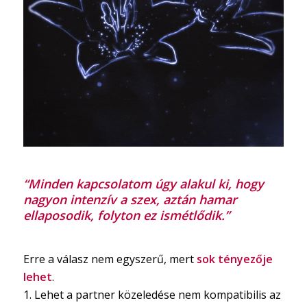
“Minden kapcsolatom úgy alakul ki, hogy
nagyon intenzív a szex, aztán hamar
ellaposodik, folyton ez ismétlődik.”
Erre a válasz nem egyszerű, mert
sok tényezője
lehet
.
1. Lehet a partner közeledése nem kompatibilis az