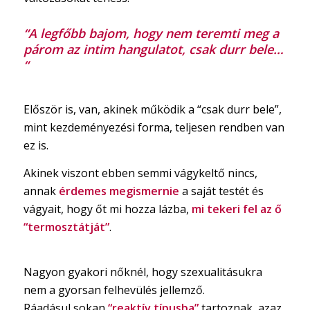
“A legfőbb bajom, hogy nem teremti meg a
párom az intim hangulatot, csak durr bele…
“
Először is, van, akinek működik a “csak durr bele”,
mint kezdeményezési forma, teljesen rendben van
ez is.
Akinek viszont ebben semmi vágykeltő nincs,
annak
érdemes megismernie
a saját testét és
vágyait, hogy őt mi hozza lázba,
mi tekeri fel az ő
“termosztátját”
.
Nagyon gyakori nőknél, hogy szexualitásukra
nem a gyorsan felhevülés jellemző.
Ráadásul sokan
“reaktív típusba”
tartoznak, azaz