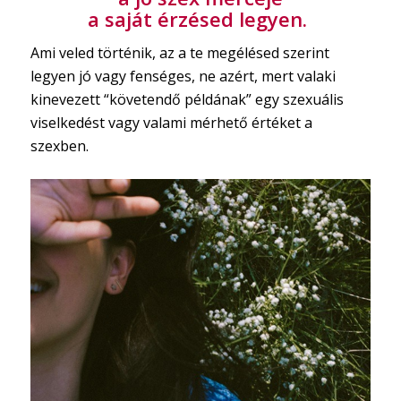
a saját érzésed legyen.
Ami veled történik, az a te megélésed szerint
legyen jó vagy fenséges, ne azért, mert valaki
kinevezett “követendő példának” egy szexuális
viselkedést vagy valami mérhető értéket a
szexben.