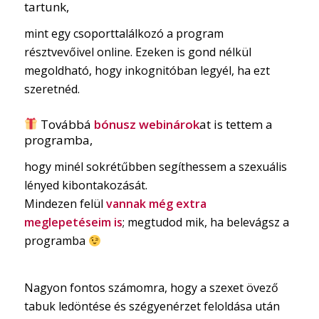
tartunk,
mint egy csoporttalálkozó a program
résztvevőivel online. Ezeken is gond nélkül
megoldható, hogy inkognitóban legyél, ha ezt
szeretnéd.
Továbbá
bónusz webinárok
at is tettem a
programba,
hogy minél sokrétűbben segíthessem a szexuális
lényed kibontakozását.
Mindezen felül
vannak még extra
meglepetéseim is
; megtudod mik, ha belevágsz a
programba
Nagyon fontos számomra, hogy a szexet övező
tabuk ledöntése és szégyenérzet feloldása után