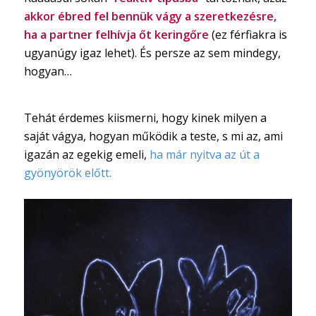
akkor ébred fel bennük vágy a szeretkezésre,
ha a partner felhívja őt keringőre
(ez férfiakra is
ugyanúgy igaz lehet). És persze az sem mindegy,
hogyan…
Tehát érdemes kiismerni, hogy kinek milyen a
saját vágya, hogyan működik a teste, s mi az, ami
igazán az egekig emeli,
ha már nyitva az út a
gyönyörök előtt.