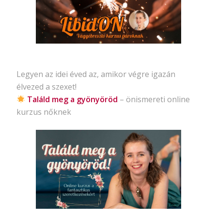
Legyen az idei éved az, amikor végre igazán
élvezed a szexet!
Találd meg a gyönyöröd
– önismereti
online
kurzus nőknek