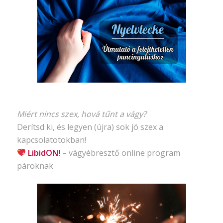
Miért nincs szex, hová tűnt a vágy?
Derítsd ki, és legyen (újra) sok jó szex a
kapcsolatotokban!
LibidON!
– vágyébresztő
online program
pároknak