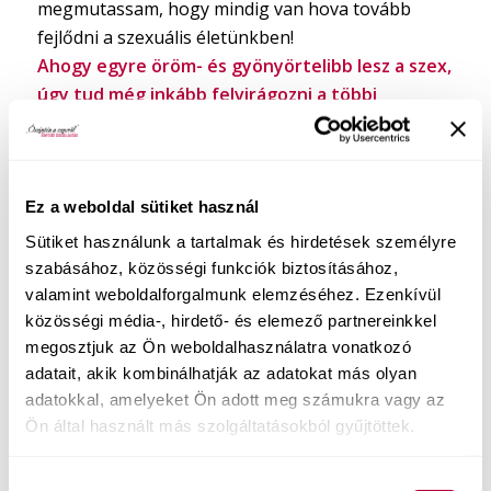
megmutassam, hogy mindig van hova tovább
fejlődni a szexuális életünkben!
Ahogy egyre öröm- és gyönyörtelibb lesz a szex,
úgy tud még inkább felvirágozni a többi
életterületünk is!
Ha velem tartasz a
Találd meg a gyönyöröd
online kurzusomba, első kézből
Ez a weboldal sütiket használ
megtapasztalhatod, hogy miről beszélek.
Sütiket használunk a tartalmak és hirdetések személyre
szabásához, közösségi funkciók biztosításához,
Várlak szeretettel téged is!
valamint weboldalforgalmunk elemzéséhez. Ezenkívül
Én is megtalálom a gyönyöröm!
közösségi média-, hirdető- és elemező partnereinkkel
megosztjuk az Ön weboldalhasználatra vonatkozó
adatait, akik kombinálhatják az adatokat más olyan
adatokkal, amelyeket Ön adott meg számukra vagy az
Ön által használt más szolgáltatásokból gyűjtöttek.
Hozzájárulás