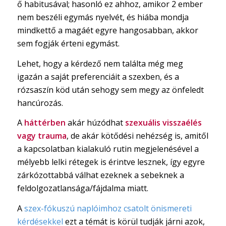
ő habitusával; hasonló ez ahhoz, amikor 2 ember
nem beszéli egymás nyelvét, és hiába mondja
mindkettő a magáét egyre hangosabban, akkor
sem fogják érteni egymást.
Lehet, hogy a kérdező nem találta még meg
igazán a saját preferenciáit a szexben, és a
rózsaszín köd után sehogy sem megy az önfeledt
hancúrozás.
A
háttérben
akár húzódhat
szexuális visszaélés
vagy trauma
, de akár kötődési nehézség is, amitől
a kapcsolatban kialakuló rutin megjelenésével a
mélyebb lelki rétegek is érintve lesznek, így egyre
zárkózottabbá válhat ezeknek a sebeknek a
feldolgozatlansága/fájdalma miatt.
A
szex-fókuszú naplóimhoz csatolt önismereti
kérdésekkel
ezt a témát is körül tudják járni azok,