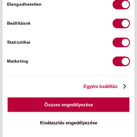
Elengedhetetlen
kiválasztása
Beállítások
/
2024 FEBRUÁR 14.
SZERZŐ:
POLILILI
Statisztikai
Bejegyzés megosztása
Marketing
Egyéni beállítás
Összes engedélyezése
Kiválasztás engedélyezése
Közelgő eseményeim: