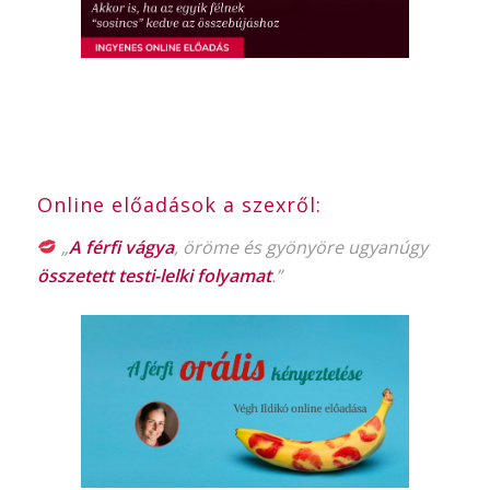
Online előadások a szexről:
„
A férfi vágya
, öröme és gyönyöre ugyanúgy
összetett testi-lelki folyamat
.”