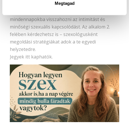
Megtagad
Augusztus 6. Szex-újraindító est
Élő online előadáson segítek neked a
mindennapokba visszahozni az intimitást és
minőségi szexuális kapcsolódást. Az alkalom 2.
felében kérdezhetsz is – szexológusként
megoldási stratégiákat adok a te egyedi
helyzetedre.
Jegyek itt kaphatók.