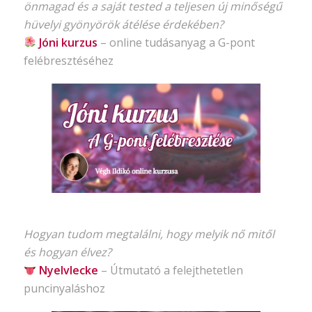
önmagad és a saját tested a teljesen új minőségű
hüvelyi gyönyörök átélése érdekében?
Jóni kurzus
–
online tudásanyag
a G-pont
felébresztéséhez
Hogyan tudom megtalálni, hogy melyik nő mitől
és hogyan élvez?
Nyelvlecke
–
Útmutató
a felejthetetlen
puncinyaláshoz