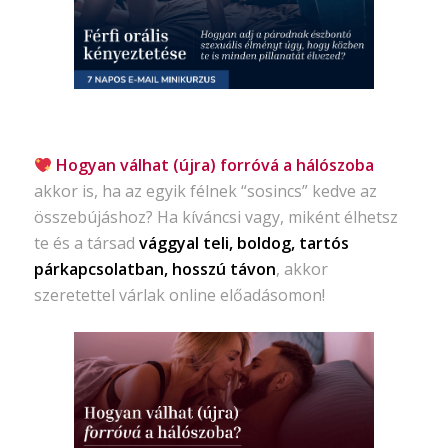
Hogyan válhat (újra) forróvá a hálószoba
akkor is, ha az egyik félnek “sosincs” kedve az
összebújáshoz? Ha kíváncsi vagy, miként élhetsz
te és a társad
vággyal teli, boldog, tartós
párkapcsolatban, hosszú távon
, akkor
szeretettel várlak online előadásomon!