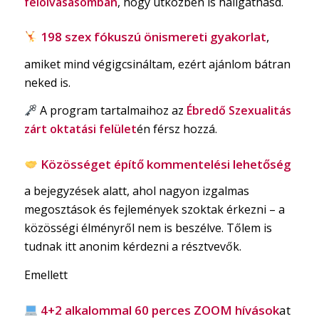
felolvasásomban
, hogy útközben is hallgathasd.
198 szex fókuszú önismereti gyakorlat
,
amiket mind végigcsináltam, ezért ajánlom bátran
neked is.
A program tartalmaihoz az
Ébredő Szexualitás
zárt oktatási felület
én férsz hozzá.
Közösséget építő kommentelési lehetőség
a bejegyzések alatt, ahol nagyon izgalmas
megosztások és fejlemények szoktak érkezni – a
közösségi élményről nem is beszélve. Tőlem is
tudnak itt anonim kérdezni a résztvevők.
Emellett
4+2 alkalommal 60 perces ZOOM hívások
at