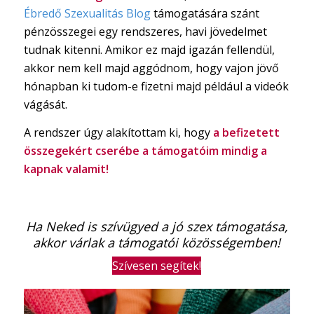
Ébredő Szexualitás Blog
támogatására szánt
pénzösszegei egy rendszeres, havi jövedelmet
tudnak kitenni. Amikor ez majd igazán fellendül,
akkor nem kell majd aggódnom, hogy vajon jövő
hónapban ki tudom-e fizetni majd például a videók
vágását.
A rendszer úgy alakítottam ki, hogy
a befizetett
összegekért cserébe a támogatóim mindig a
kapnak valamit!
Ha Neked is szívügyed a jó szex támogatása,
akkor várlak a támogatói közösségemben!
Szívesen segítek!