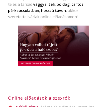
te és a társad
vággyal teli, boldog, tartós
párkapcsolatban, hosszú távon
, akkor
szeretettel várlak online előadásomon!
Online előadások a szexről: