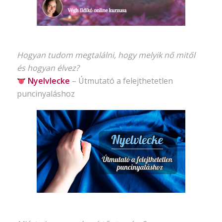
Hogyan tudom megtalálni, hogy melyik nő mitől
és hogyan élvez?
Nyelvlecke
–
Útmutató
a felejthetetlen
puncinyaláshoz