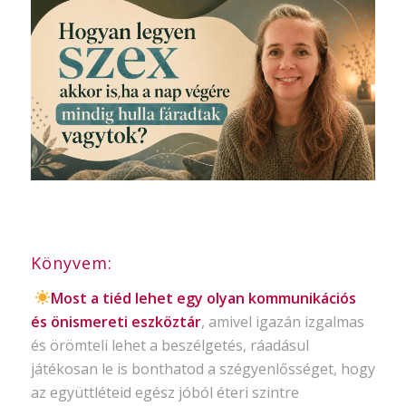
Könyvem:
Most a tiéd lehet egy olyan kommunikációs
és önismereti eszköztár
, amivel igazán izgalmas
és örömteli lehet a beszélgetés, ráadásul
játékosan le is bonthatod a szégyenlősséget, hogy
az együttléteid egész jóból éteri szintre