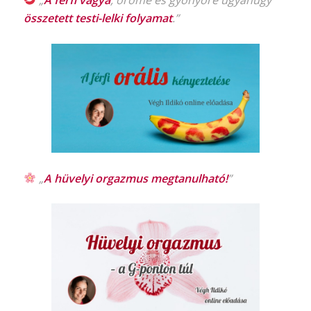
„
A férfi vágya
, öröme és gyönyöre ugyanúgy
összetett testi-lelki folyamat
.”
„
A hüvelyi orgazmus
megtanulható!
”