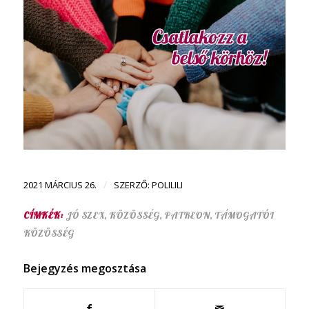
/
2021 MÁRCIUS 26.
SZERZŐ:
POLILILI
CÍMKÉK:
JÓ SZEX
,
KÖZÖSSÉG
,
PATREON
,
TÁMOGATÓI
KÖZÖSSÉG
Bejegyzés megosztása