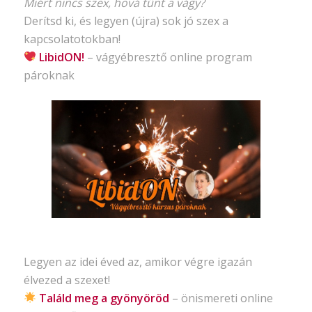
Miért nincs szex, hová tűnt a vágy?
Derítsd ki, és legyen (újra) sok jó szex a
kapcsolatotokban!
LibidON!
– vágyébresztő
online program
pároknak
Legyen az idei éved az, amikor végre igazán
élvezed a szexet!
Találd meg a gyönyöröd
– önismereti
online