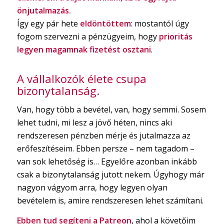
önjutalmazás.
Így egy pár hete
eldöntöttem
: mostantól úgy
fogom szervezni a pénzügyeim, hogy
prioritás
legyen magamnak fizetést osztani
.
A vállalkozók élete csupa
bizonytalanság.
Van, hogy több a bevétel, van, hogy semmi. Sosem
lehet tudni, mi lesz a jövő héten, nincs aki
rendszeresen pénzben mérje és jutalmazza az
erőfeszítéseim. Ebben persze – nem tagadom –
van sok lehetőség is… Egyelőre azonban inkább
csak a bizonytalanság jutott nekem. Úgyhogy már
nagyon vágyom arra, hogy legyen olyan
bevételem is, amire rendszeresen lehet számítani.
Ebben tud segíteni a Patreon
, ahol a követőim