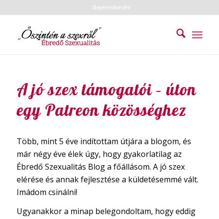
Bejelentkezés
A jó szex támogatói – úton
egy Patreon közösséghez
Több, mint 5 éve indítottam útjára a blogom, és
már négy éve élek úgy, hogy gyakorlatilag az
Ébredő Szexualitás Blog a főállásom. A jó szex
elérése és annak fejlesztése a küldetésemmé vált.
Imádom csinálni!
Ugyanakkor a minap belegondoltam, hogy eddig