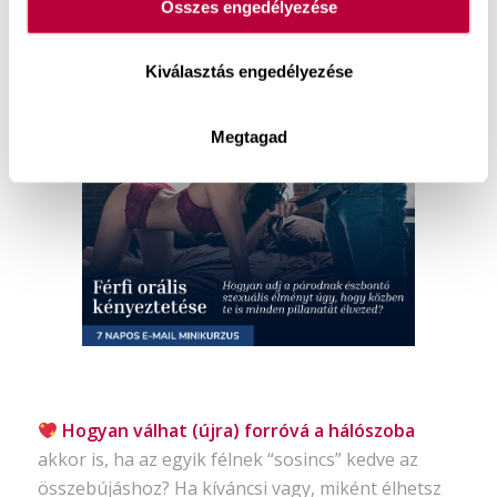
Hogyan adj a párodnak észbontó szexuális
Összes engedélyezése
élményt,
úgy hogy közben te is minden pillanatát
élvezed? Ha kíváncsi vagy hogyan engedd el a
Kiválasztás engedélyezése
láthatatlan elvárásokat, vegyél részt ebben az
ingyenes, 7 napos e-mail minikurzusban
!
Megtagad
Hogyan válhat (újra) forróvá a hálószoba
akkor is, ha az egyik félnek “sosincs” kedve az
összebújáshoz? Ha kíváncsi vagy, miként élhetsz