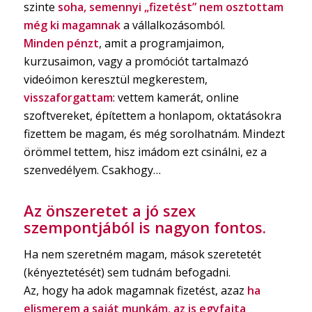
szinte
soha, semennyi „fizetést” nem osztottam
még ki magamnak
a vállalkozásomból.
Minden pénzt
, amit a programjaimon,
kurzusaimon, vagy a promóciót tartalmazó
videóimon keresztül megkerestem,
visszaforgattam
: vettem kamerát, online
szoftvereket, építettem a honlapom, oktatásokra
fizettem be magam, és még sorolhatnám. Mindezt
örömmel tettem, hisz imádom ezt csinálni, ez a
szenvedélyem. Csakhogy…
Az önszeretet a jó szex
szempontjából is nagyon fontos.
Ha nem szeretném magam, mások szeretetét
(kényeztetését) sem tudnám befogadni.
Az, hogy ha adok magamnak fizetést, azaz
ha
elismerem a saját munkám, az is egyfajta