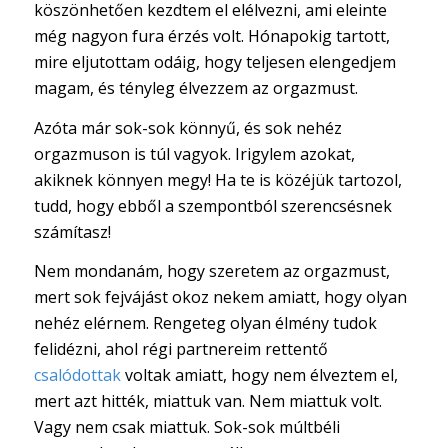
köszönhetően kezdtem el elélvezni, ami eleinte
még nagyon fura érzés volt. Hónapokig tartott,
mire eljutottam odáig, hogy teljesen elengedjem
magam, és tényleg élvezzem az orgazmust.
Azóta már sok-sok könnyű, és sok nehéz
orgazmuson is túl vagyok. Irigylem azokat,
akiknek könnyen megy! Ha te is közéjük tartozol,
tudd, hogy ebből a szempontból szerencsésnek
számítasz!
Nem mondanám, hogy szeretem az orgazmust,
mert sok fejvájást okoz nekem amiatt, hogy olyan
nehéz elérnem. Rengeteg olyan élmény tudok
felidézni, ahol régi partnereim rettentő
csalódottak
voltak amiatt, hogy nem élveztem el,
mert azt hitték, miattuk van. Nem miattuk volt.
Vagy nem csak miattuk. Sok-sok múltbéli