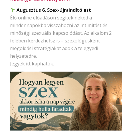
Augusztus 6. Szex-újraindító est
Élő online előadáson segítek neked a
mindennapokba visszahozni az intimitást és
minőségi szexuális kapcsolódást. Az alkalom 2.
felében kérdezhetsz is – szexológusként
megoldási stratégiákat adok a te egyedi
helyzetedre.
Jegyek itt kaphatók.