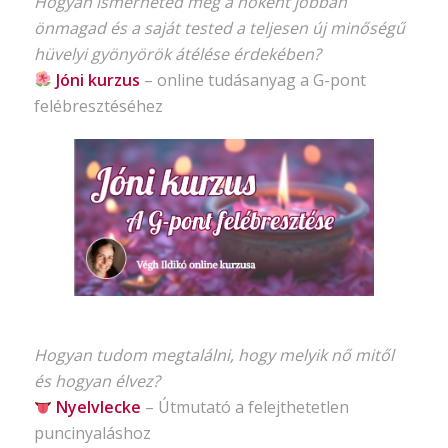
Hogyan ismerheted meg a nőként jobban
önmagad és a saját tested a teljesen új minőségű
hüvelyi gyönyörök átélése érdekében?
Jóni kurzus
–
online tudásanyag
a G-pont
felébresztéséhez
Hogyan tudom megtalálni, hogy melyik nő mitől
és hogyan élvez?
Nyelvlecke
–
Útmutató
a felejthetetlen
puncinyaláshoz