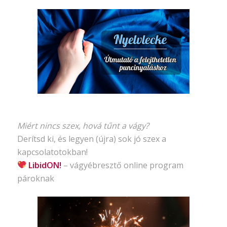
Miért nincs szex, hová tűnt a vágy?
Derítsd ki, és legyen (újra) sok jó szex a
kapcsolatotokban!
LibidON!
– vágyébresztő
online program
pároknak