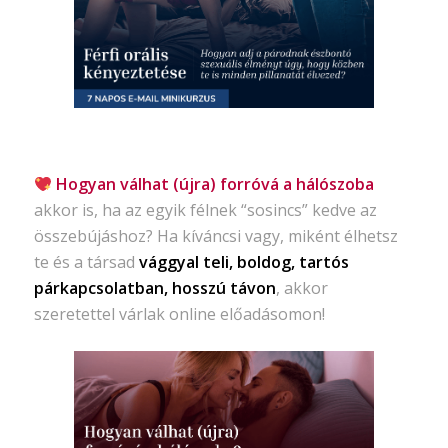
Hogyan válhat (újra) forróvá a hálószoba
akkor is, ha az egyik félnek “sosincs” kedve az
összebújáshoz? Ha kíváncsi vagy, miként élhetsz
te és a társad
vággyal teli, boldog, tartós
párkapcsolatban, hosszú távon
, akkor
szeretettel várlak online előadásomon!