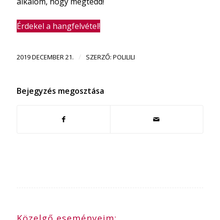
alkalom, hogy megtedd!
Érdekel a hangfelvétel!
/
2019 DECEMBER 21.
SZERZŐ:
POLILILI
Bejegyzés megosztása
Közelgő eseményeim: