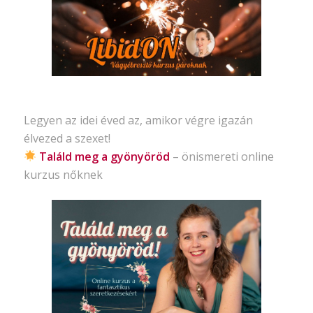
Legyen az idei éved az, amikor végre igazán
élvezed a szexet!
Találd meg a gyönyöröd
– önismereti
online
kurzus nőknek