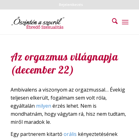
Bejelentkezés
Az orgazmus világnapja
(december 22)
Ambivalens a viszonyom az orgazmussal… Évekig
teljesen elkerült, fogalmam sem volt róla,
egyáltalán
milyen
érzés lehet. Nem is
mondhatnám, hogy vágytam rá, hisz nem tudtam,
miről maradok le.
Egy partnerem kitartó
orális
kényeztetésének