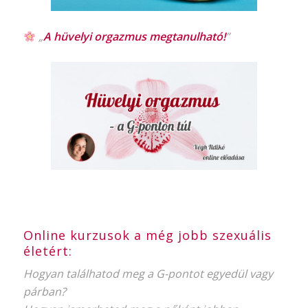
„
A hüvelyi orgazmus
megtanulható!
”
Online kurzusok a még jobb szexuális
életért:
Hogyan találhatod meg a G-pontot egyedül vagy
párban?