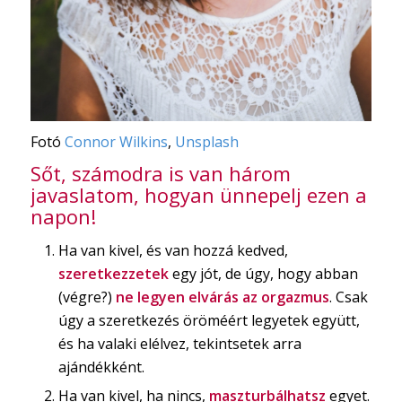
Fotó
Connor Wilkins
,
Unsplash
Sőt, számodra is van három
javaslatom, hogyan ünnepelj ezen a
napon!
Ha van kivel, és van hozzá kedved,
szeretkezzetek
egy jót, de úgy, hogy abban
(végre?)
ne legyen elvárás az orgazmus
. Csak
úgy a szeretkezés öröméért legyetek együtt,
és ha valaki elélvez, tekintsetek arra
ajándékként.
Ha van kivel, ha nincs,
maszturbálhatsz
egyet.