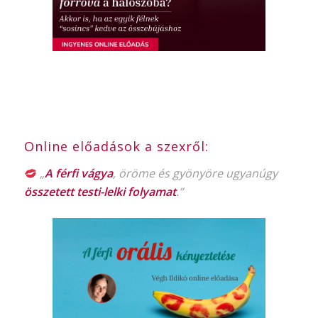
Online előadások a szexről:
„
A férfi vágya
, öröme és gyönyöre ugyanúgy
összetett testi-lelki folyamat
.”