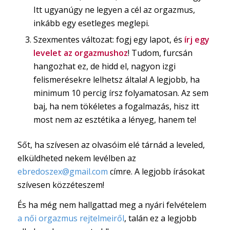
Itt ugyanúgy ne legyen a cél az orgazmus,
inkább egy esetleges meglepi.
Szexmentes változat: fogj egy lapot, és
írj egy
levelet az orgazmushoz
! Tudom, furcsán
hangozhat ez, de hidd el, nagyon izgi
felismerésekre lelhetsz általa! A legjobb, ha
minimum 10 percig írsz folyamatosan. Az sem
baj, ha nem tökéletes a fogalmazás, hisz itt
most nem az esztétika a lényeg, hanem te!
Sőt, ha szívesen az olvasóim elé tárnád a leveled,
elküldheted nekem levélben az
ebredoszex@gmail.com
címre. A legjobb írásokat
szívesen közzéteszem!
És ha még nem hallgattad meg a nyári felvételem
a női orgazmus rejtelmeiről
, talán ez a legjobb