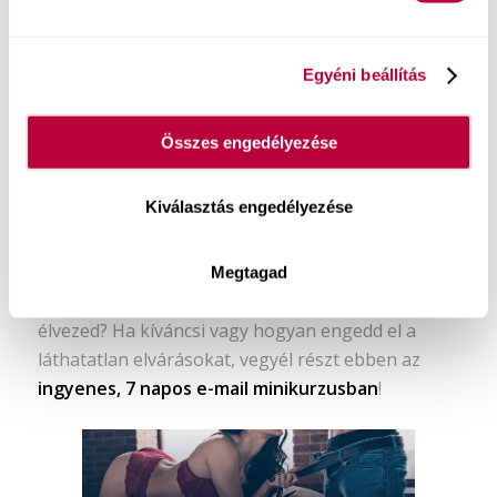
Egyéni beállítás
Összes engedélyezése
Kiválasztás engedélyezése
Hogyan adj a párodnak észbontó szexuális
Megtagad
élményt,
úgy hogy közben te is minden pillanatát
élvezed? Ha kíváncsi vagy hogyan engedd el a
láthatatlan elvárásokat, vegyél részt ebben az
ingyenes, 7 napos e-mail minikurzusban
!