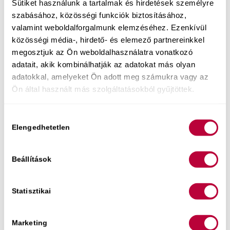
Sütiket használunk a tartalmak és hirdetések személyre
szabásához, közösségi funkciók biztosításához,
valamint weboldalforgalmunk elemzéséhez. Ezenkívül
közösségi média-, hirdető- és elemező partnereinkkel
megosztjuk az Ön weboldalhasználatra vonatkozó
adatait, akik kombinálhatják az adatokat más olyan
adatokkal, amelyeket Ön adott meg számukra vagy az
Ön által használt más szolgáltatásokból gyűjtöttek.
Hozzájárulás
Ingyenes tartalmaim:
Elengedhetetlen
kiválasztása
Hogyan engedd szabadjára a benned lakozó
gyönyörteli nőt
, ha eddig inkább alkalmazkodtál
Beállítások
az ágyban? Ha szeretnéd megtudni, hogyan
teheted örömtelivé a szexuális életed és
hogyan
Statisztikai
tanulhatod meg élvezni a szexet
, akkor
várlak szeretettel ingyenes online előadásomon!
Marketing