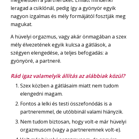
megélésben a partnerüket. Emiatt mindenki
leragad a csiklónál, pedig így a gyönyör egyik
nagyon izgalmas és mély formájától fosztják meg
magukat.
A hüvelyi orgazmus, vagy akár önmagában a szex
mély élvezetének egyik kulcsa a gátlások, a
szégyen elengedése, a teljes befogadás: a
gyönyöré, a partneré.
Rád igaz valamelyik állítás az alábbiak közül?
Szex közben a gátlásaim miatt nem tudom
elengedni magam.
Fontos a lelki és testi összefonódás is a
partneremmel, de utóbbinál valami hiányzik.
Nem tudom biztosan, hogy volt-e már hüvelyi
orgazmusom (vagy a partneremnek volt-e).