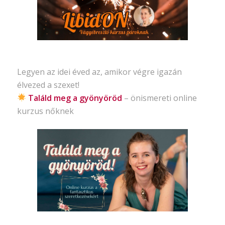
Legyen az idei éved az, amikor végre igazán
élvezed a szexet!
Találd meg a gyönyöröd
– önismereti
online
kurzus nőknek