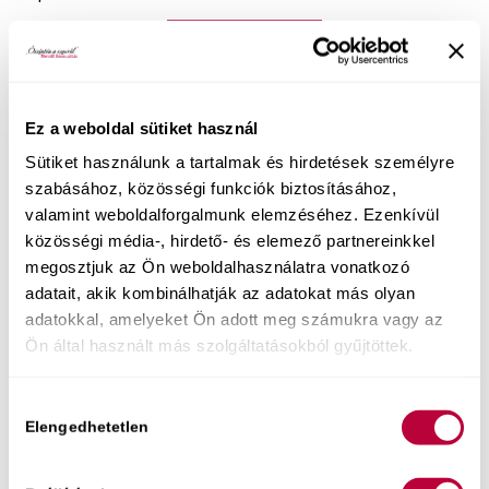
Érdekel az előadás!
Fontos, hogy pozitívan állj a saját izgalmi
Ez a weboldal sütiket használ
állapotodhoz és SOHA ne szégyelld azt! Az izgalom
természetes része a szexualitásnak, és hozzájárul
Sütiket használunk a tartalmak és hirdetések személyre
szabásához, közösségi funkciók biztosításához,
a teljes élményhez.
valamint weboldalforgalmunk elemzéséhez. Ezenkívül
Teljesen érthető, ha neked mindez még
közösségi média-, hirdető- és elemező partnereinkkel
nehezebben megy, hiszen ennek az ideális
megosztjuk az Ön weboldalhasználatra vonatkozó
állapotnak az elérése egyáltalán nem könnyű. Az
adatait, akik kombinálhatják az adatokat más olyan
én vállalásom viszont éppen az, hogy segítsek
adatokkal, amelyeket Ön adott meg számukra vagy az
neked, hiszen az önelfogadás a szexualitásban is
Ön által használt más szolgáltatásokból gyűjtöttek.
tanulható.
Hozzájárulás
Vannak kérdéseid?
Elengedhetetlen
kiválasztása
Az előadás végén Ildikóval nagyon sok beérkező