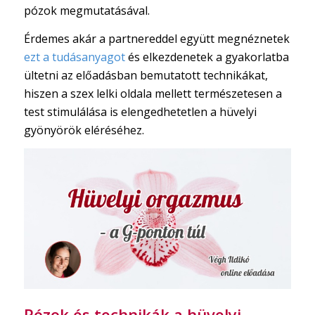
pózok megmutatásával.
Érdemes akár a partnereddel együtt megnéznetek
ezt a tudásanyagot
és elkezdenetek a gyakorlatba
ültetni az előadásban bemutatott technikákat,
hiszen a szex lelki oldala mellett természetesen a
test stimulálása is elengedhetetlen a hüvelyi
gyönyörök eléréséhez.
Pózok és technikák a hüvelyi