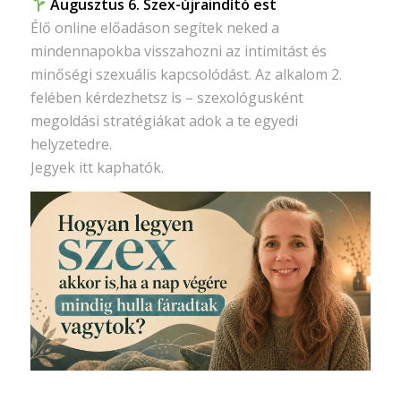
Augusztus 6. Szex-újraindító est
Élő online előadáson segítek neked a
mindennapokba visszahozni az intimitást és
minőségi szexuális kapcsolódást. Az alkalom 2.
felében kérdezhetsz is – szexológusként
megoldási stratégiákat adok a te egyedi
helyzetedre.
Jegyek itt kaphatók.