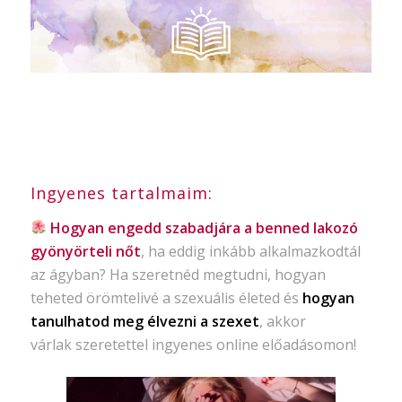
Ingyenes tartalmaim:
Hogyan engedd szabadjára a benned lakozó
gyönyörteli nőt
, ha eddig inkább alkalmazkodtál
az ágyban? Ha szeretnéd megtudni, hogyan
teheted örömtelivé a szexuális életed és
hogyan
tanulhatod meg élvezni a szexet
, akkor
várlak szeretettel ingyenes online előadásomon!