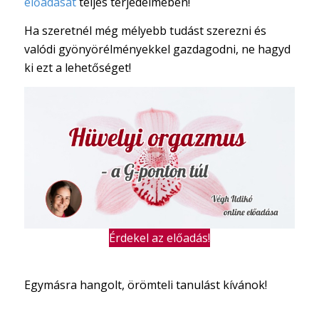
előadását
teljes terjedelmében!
Ha szeretnél még mélyebb tudást szerezni és
valódi gyönyörélményekkel gazdagodni, ne hagyd
ki ezt a lehetőséget!
Érdekel az előadás!
Egymásra hangolt, örömteli tanulást kívánok!