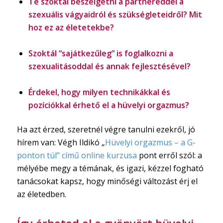
Te szoktál beszélgetni a partnereddel a
szexuális vágyaidról és szükségleteidről? Mit
hoz ez az életetekbe?
Szoktál “sajátkezűleg” is foglalkozni a
szexualitásoddal és annak fejlesztésével?
Érdekel, hogy milyen technikákkal és
pozíciókkal érhető el a hüvelyi orgazmus?
Ha azt érzed, szeretnél végre tanulni ezekről, jó
hírem van: Végh Ildikó „
Hüvelyi orgazmus – a G-
ponton túl” című online kurzusa
pont erről szól: a
mélyébe megy a témának, és igazi, kézzel fogható
tanácsokat kapsz, hogy minőségi változást érj el
az életedben.