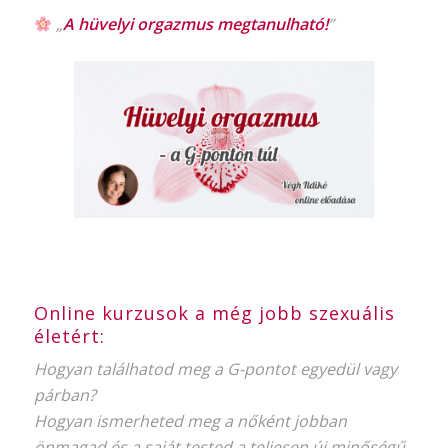
„
A hüvelyi orgazmus
megtanulható!
”
Online kurzusok a még jobb szexuális
életért:
Hogyan találhatod meg a G-pontot egyedül vagy
párban?
Hogyan ismerheted meg a nőként jobban
önmagad és a saját tested a teljesen új minőségű