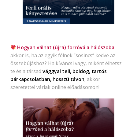
Hogyan válhat (újra) forróvá a hálószoba
akkor is, ha az egyik félnek “sosincs” kedve az
összebújáshoz? Ha kíváncsi vagy, miként élhetsz
te és a társad
vággyal teli, boldog, tartós
párkapcsolatban, hosszú távon
, akkor
szeretettel várlak online előadásomon!