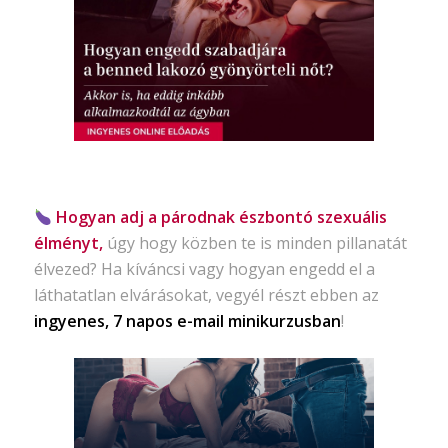
Hogyan adj a párodnak észbontó szexuális
élményt,
úgy hogy közben te is minden pillanatát
élvezed? Ha kíváncsi vagy hogyan engedd el a
láthatatlan elvárásokat, vegyél részt ebben az
ingyenes, 7 napos e-mail minikurzusban
!