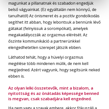
magunkat a pillanatnak és szabadon engedjük
belső vágyainkat. (Ez egyáltalán nem könnyű, de
tanulható!) Az önismeret és a pozitív gondolkodás
segíthet itt abban, hogy lebontsuk a bennünk lévő
gátakat (felnyissuk a sorompókat), amelyek
megakadályozzák az orgazmus elérését. Az
őszinte kommunikáció a partnerünkkel
elengedhetetlen szerepet játszik ebben.
Láthatod tehát, hogy a hüvelyi orgazmus
megélése több mindenen múlik, de nem kell
megijedned. Azért vagyunk, hogy segítsünk neked
ebben is.
Az olyan lelki összetevők, mint a bizalom, a
nyitottság és az önátadás képessége benned
is megvan, csak szabadjára kell engedned.
Ha nem vagy a szavak embere, akkor fókuszálj a