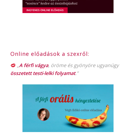
Online előadások a szexről:
„
A férfi vágya
, öröme és gyönyöre ugyanúgy
összetett testi-lelki folyamat
.”