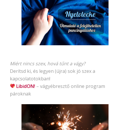
Miért nincs szex, hová tűnt a vágy?
Derítsd ki, és legyen (újra) sok jó szex a
kapcsolatotokban!
LibidON!
– vágyébresztő
online program
pároknak