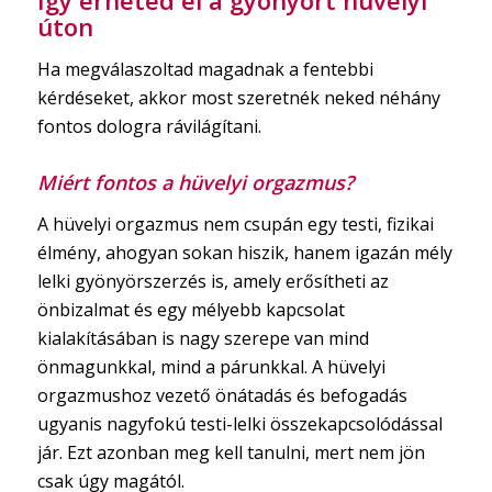
Így érheted el a gyönyört hüvelyi
úton
Ha megválaszoltad magadnak a fentebbi
kérdéseket, akkor most szeretnék neked néhány
fontos dologra rávilágítani.
Miért fontos a hüvelyi orgazmus?
A hüvelyi orgazmus nem csupán egy testi, fizikai
élmény, ahogyan sokan hiszik, hanem igazán mély
lelki gyönyörszerzés is, amely erősítheti az
önbizalmat és egy mélyebb kapcsolat
kialakításában is nagy szerepe van mind
önmagunkkal, mind a párunkkal. A hüvelyi
orgazmushoz vezető önátadás és befogadás
ugyanis nagyfokú testi-lelki összekapcsolódással
jár. Ezt azonban meg kell tanulni, mert nem jön
csak úgy magától.