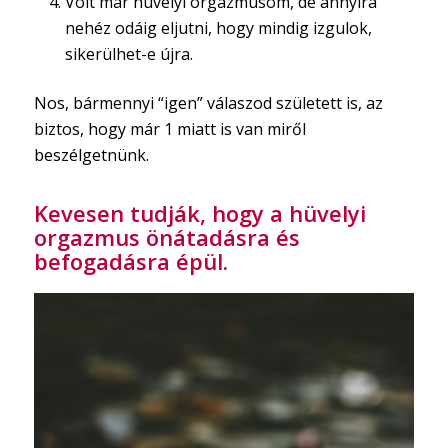
Volt már hüvelyi orgazmusom, de annyira
nehéz odáig eljutni, hogy mindig izgulok,
sikerülhet-e újra.
Nos, bármennyi “igen” válaszod született is, az
biztos, hogy már 1 miatt is van miről
beszélgetnünk.
Kevesen tudják, hogy a hüvelyi
orgazmus önátadásra és
befogadásra épül.