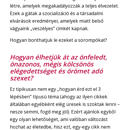
létre, amelyek megakadályozzák a teljes élvezetet.
Ezek a gátak a szocializáció és a társadalmi
elvárások eredményei, amelyek miatt belső
vágyaink „veszélyes” címkét kapnak.
Hogyan bonthatjuk le ezeket a sorompókat?
Hogyan élhetjük át az önfeledt,
önazonos, mégis kölcsönös
elégedettséget és örömet adó
szexet?
Ez tipikusan nem egy „hogyan érd ezt el 3
lépésben” típusú téma (ahogy az ilyen cikkek
általában egyébként elég üresek is szoktak lenni –
nesze semmi, fogd meg jól). Ezért ajánlok egyből
egy olyan lehetőséget, ami valóban változást
hozhat az életedbe, hisz ezt, egy-egy cikk nem