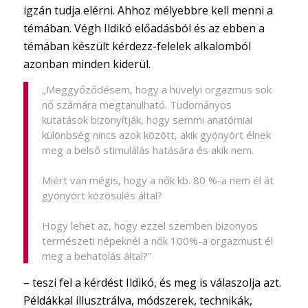
igzán tudja elérni. Ahhoz mélyebbre kell menni a
témában. Végh Ildikó előadásból és az ebben a
témában készült kérdezz-felelek alkalomból
azonban minden kiderül.
„Meggyőződésem, hogy a hüvelyi orgazmus sok
nő számára megtanulható. Tudományos
kutatások bizonyítják, hogy semmi anatómiai
különbség nincs azok között, akik gyönyört élnek
meg a belső stimulálás hatására és akik nem.
Miért van mégis, hogy a nők kb. 80 %-a nem él át
gyönyört közösülés által?
Hogy lehet az, hogy ezzel szemben bizonyos
természeti népeknél a nők 100%-a orgazmust él
meg a behatolás által?”
– teszi fel a kérdést Ildikó, és meg is válaszolja azt.
Példákkal illusztrálva, módszerek, technikák,