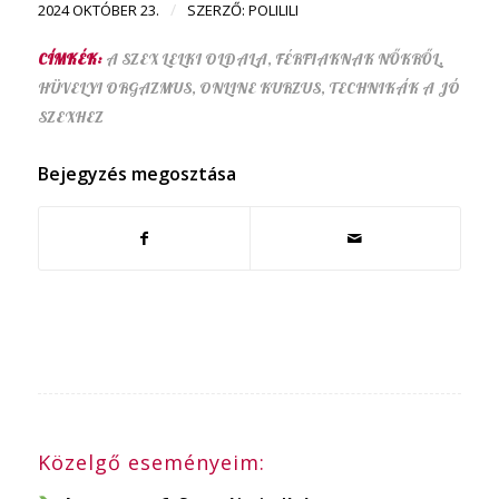
/
2024 OKTÓBER 23.
SZERZŐ:
POLILILI
CÍMKÉK:
A SZEX LELKI OLDALA
,
FÉRFIAKNAK NŐKRŐL
,
HÜVELYI ORGAZMUS
,
ONLINE KURZUS
,
TECHNIKÁK A JÓ
SZEXHEZ
Bejegyzés megosztása
Közelgő eseményeim: