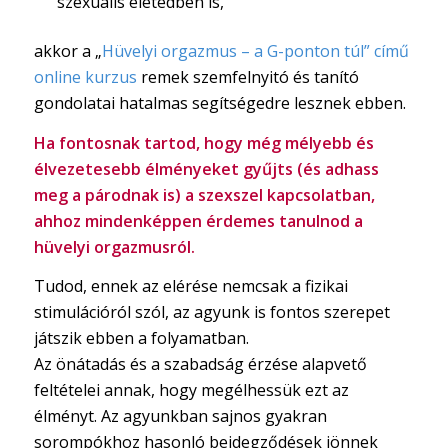
szexuális életedben is,
akkor a „
Hüvelyi orgazmus – a G-ponton túl” című
online kurzus
remek szemfelnyitó és tanító
gondolatai hatalmas segítségedre lesznek ebben.
Ha fontosnak tartod, hogy még mélyebb és
élvezetesebb élményeket gyűjts (és adhass
meg a párodnak is) a szexszel kapcsolatban,
ahhoz mindenképpen érdemes tanulnod a
hüvelyi orgazmusról.
Tudod, ennek az elérése nemcsak a fizikai
stimulációról szól, az agyunk is fontos szerepet
játszik ebben a folyamatban.
Az önátadás és a szabadság érzése alapvető
feltételei annak, hogy megélhessük ezt az
élményt. Az agyunkban sajnos gyakran
sorompókhoz hasonló beidegződések jönnek