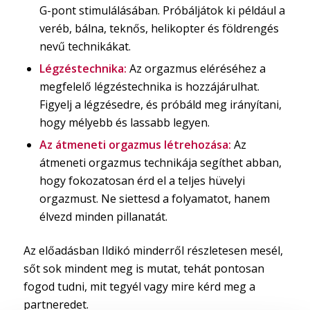
G-pont stimulálásában. Próbáljátok ki például a
veréb, bálna, teknős, helikopter és földrengés
nevű technikákat.
Légzéstechnika:
Az orgazmus eléréséhez a
megfelelő légzéstechnika is hozzájárulhat.
Figyelj a légzésedre, és próbáld meg irányítani,
hogy mélyebb és lassabb legyen.
Az átmeneti orgazmus létrehozása:
Az
átmeneti orgazmus technikája segíthet abban,
hogy fokozatosan érd el a teljes hüvelyi
orgazmust. Ne siettesd a folyamatot, hanem
élvezd minden pillanatát.
Az előadásban Ildikó minderről részletesen mesél,
sőt sok mindent meg is mutat, tehát pontosan
fogod tudni, mit tegyél vagy mire kérd meg a
partneredet.