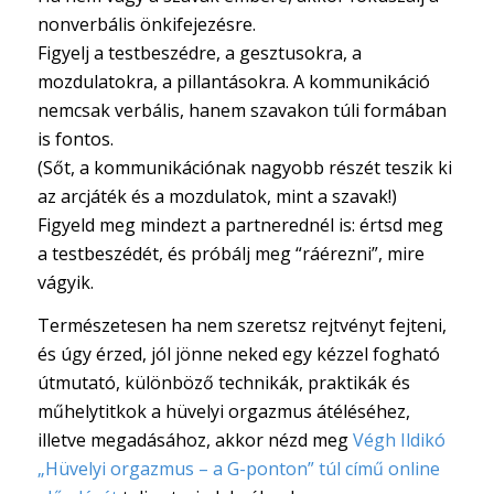
nonverbális önkifejezésre.
Figyelj a testbeszédre, a gesztusokra, a
mozdulatokra, a pillantásokra.
A kommunikáció
nemcsak verbális, hanem szavakon túli formában
is fontos.
(Sőt, a kommunikációnak nagyobb részét teszik ki
az arcjáték és a mozdulatok, mint a szavak!)
Figyeld meg mindezt a partnerednél is: értsd meg
a testbeszédét, és próbálj meg “ráérezni”, mire
vágyik.
Természetesen ha nem szeretsz rejtvényt fejteni,
és úgy érzed, jól jönne neked egy kézzel fogható
útmutató, különböző technikák, praktikák és
műhelytitkok a hüvelyi orgazmus átéléséhez,
illetve megadásához, akkor nézd meg
Végh Ildikó
„Hüvelyi orgazmus – a G-ponton” túl című online