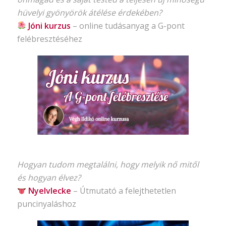
hüvelyi gyönyörök átélése érdekében?
Jóni kurzus
–
online tudásanyag
a G-pont
felébresztéséhez
Hogyan tudom megtalálni, hogy melyik nő mitől
és hogyan élvez?
Nyelvlecke
–
Útmutató
a felejthetetlen
puncinyaláshoz