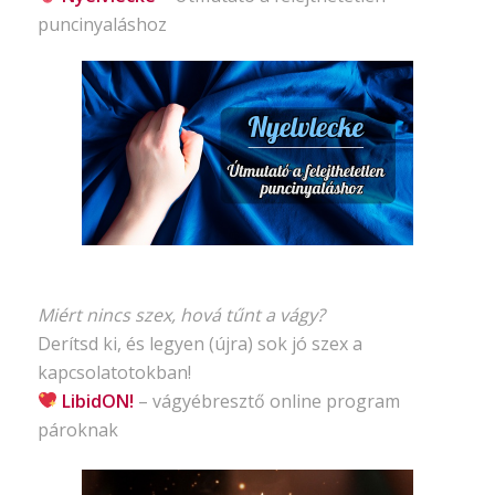
puncinyaláshoz
Miért nincs szex, hová tűnt a vágy?
Derítsd ki, és legyen (újra) sok jó szex a
kapcsolatotokban!
LibidON!
– vágyébresztő
online program
pároknak