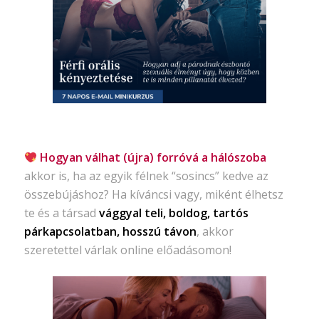
Hogyan válhat (újra) forróvá a hálószoba
akkor is, ha az egyik félnek “sosincs” kedve az
összebújáshoz? Ha kíváncsi vagy, miként élhetsz
te és a társad
vággyal teli, boldog, tartós
párkapcsolatban, hosszú távon
, akkor
szeretettel várlak online előadásomon!