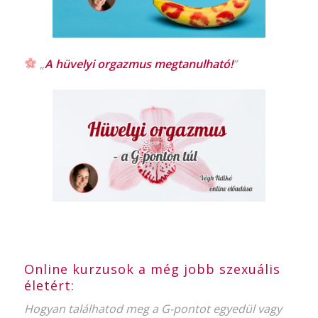
„
A hüvelyi orgazmus
megtanulható!
”
Online kurzusok a még jobb szexuális
életért:
Hogyan találhatod meg a G-pontot egyedül vagy