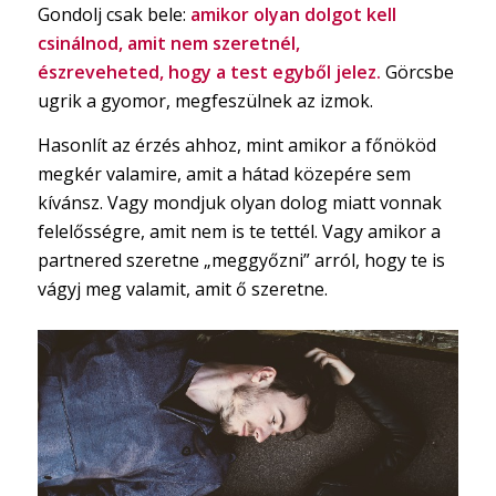
Gondolj csak bele:
amikor olyan dolgot kell
csinálnod, amit nem szeretnél,
észreveheted, hogy a test egyből jelez.
Görcsbe
ugrik a gyomor, megfeszülnek az izmok.
Hasonlít az érzés ahhoz, mint amikor a főnököd
megkér valamire, amit a hátad közepére sem
kívánsz. Vagy mondjuk olyan dolog miatt vonnak
felelősségre, amit nem is te tettél. Vagy amikor a
partnered szeretne „meggyőzni” arról, hogy te is
vágyj meg valamit, amit ő szeretne.