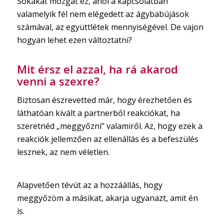
Sokakat mozgat ez, ahol a kapcsolatban
valamelyik fél nem elégedett az ágybabújások
számával, az együttlétek mennyiségével. De vajon
hogyan lehet ezen változtatni?
Mit érsz el azzal, ha rá akarod
venni a szexre?
Biztosan észrevetted már, hogy érezhetően és
láthatóan kivált a partnerből reakciókat, ha
szeretnéd „meggyőzni” valamiről. Az, hogy ezek a
reakciók jellemzően az ellenállás és a befeszülés
lesznek, az nem véletlen.
Alapvetően tévút az a hozzáállás, hogy
meggyőzöm a másikat, akarja ugyanazt, amit én
is.