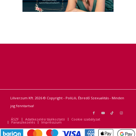
Liliverzum Kft. 2026 © Copyright - PoliLili, Ébredő Szexualitás - Minden
jog fenntartva!
ÁSZF
Adatkezelési tájékoztató
Cookie szabályzat
Panaszkezelés
Impresszum