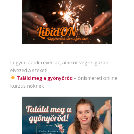
Legyen az idei éved az, amikor végre igazán
élvezed a szexet!
Találd meg a gyönyöröd
– önismereti
online
kurzus nőknek