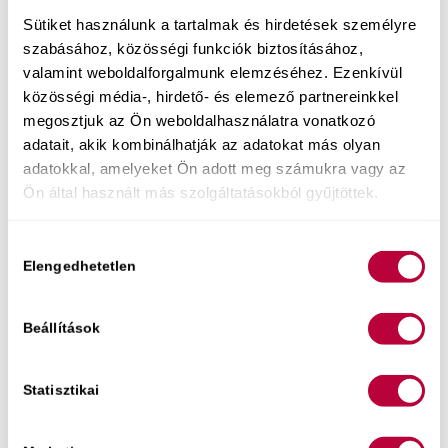
szeretnél
Sütiket használunk a tartalmak és hirdetések személyre
a szex terén.
szabásához, közösségi funkciók biztosításához,
valamint weboldalforgalmunk elemzéséhez. Ezenkívül
közösségi média-, hirdető- és elemező partnereinkkel
Tarts velem, találkozzunk!
megosztjuk az Ön weboldalhasználatra vonatkozó
adatait, akik kombinálhatják az adatokat más olyan
/
2022 NOVEMBER 23.
SZERZŐ:
POLILILI
adatokkal, amelyeket Ön adott meg számukra vagy az
Ön által használt más szolgáltatásokból gyűjtöttek.
Bejegyzés megosztása
Hozzájárulás
Elengedhetetlen
kiválasztása
Beállítások
Statisztikai