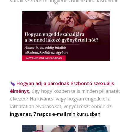
várlak szeretettel ingyenes online előadásomon!
Hogyan adj a párodnak észbontó szexuális
élményt,
úgy hogy közben te is minden pillanatát
élvezed? Ha kíváncsi vagy hogyan engedd el a
láthatatlan elvárásokat, vegyél részt ebben az
ingyenes, 7 napos e-mail minikurzusban
!