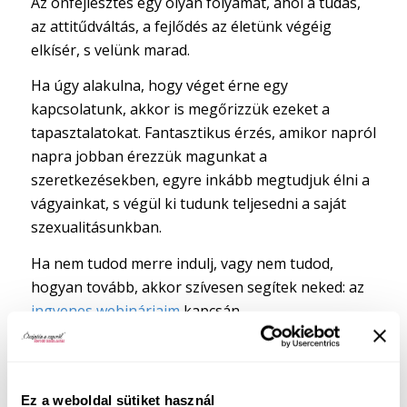
Az önfejlesztés egy olyan folyamat, ahol a tudás,
az attitűdváltás, a fejlődés az életünk végéig
elkísér, s velünk marad.
Ha úgy alakulna, hogy véget érne egy
kapcsolatunk, akkor is megőrizzük ezeket a
tapasztalatokat. Fantasztikus érzés, amikor napról
napra jobban érezzük magunkat a
szeretkezésekben, egyre inkább megtudjuk élni a
vágyainkat, s végül ki tudunk teljesedni a saját
szexualitásunkban.
Ha nem tudod merre indulj, vagy nem tudod,
hogyan tovább, akkor szívesen segítek neked: az
ingyenes webinárjaim
kapcsán
kiderülhet számodra, hol tartasz most az
utadon;
megfogalmazhatod, hova szeretnél eljutni,
Ez a weboldal sütiket használ
mire van szükség ahhoz, hogy elérd, amit