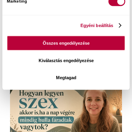
Marketing
Közelgő eseményeim:
Augusztus 6. Szex-újraindító est
Egyéni beállítás
Élő online előadáson segítek neked a
mindennapokba visszahozni az intimitást és
Összes engedélyezése
minőségi szexuális kapcsolódást. Az alkalom 2.
felében kérdezhetsz is – szexológusként
megoldási stratégiákat adok a te egyedi
Kiválasztás engedélyezése
helyzetedre.
Jegyek itt kaphatók.
Megtagad