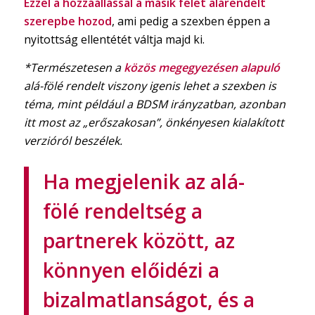
Ezzel a hozzáállással a másik felet alárendelt
szerepbe hozod
, ami pedig a szexben éppen a
nyitottság ellentétét váltja majd ki.
*Természetesen a
közös megegyezésen alapuló
alá-fölé rendelt viszony igenis lehet a szexben is
téma, mint például a BDSM irányzatban, azonban
itt most az „erőszakosan”, önkényesen kialakított
verzióról beszélek.
Ha megjelenik az alá-
fölé rendeltség a
partnerek között, az
könnyen előidézi a
bizalmatlanságot, és a