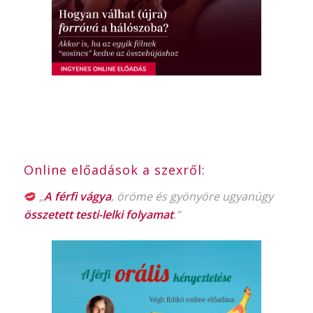
Online előadások a szexről:
„
A férfi vágya
, öröme és gyönyöre ugyanúgy
összetett testi-lelki folyamat
.”