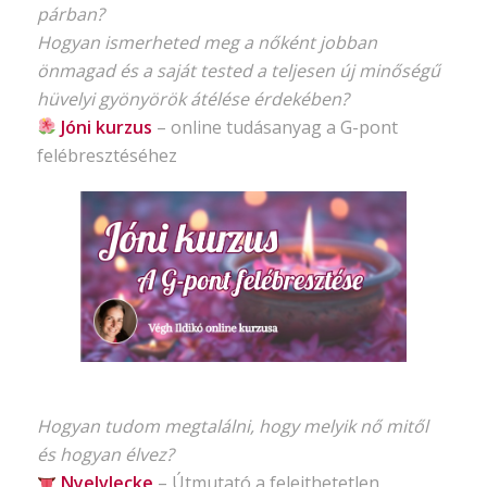
párban?
Hogyan ismerheted meg a nőként jobban
önmagad és a saját tested a teljesen új minőségű
hüvelyi gyönyörök átélése érdekében?
Jóni kurzus
–
online tudásanyag
a G-pont
felébresztéséhez
Hogyan tudom megtalálni, hogy melyik nő mitől
és hogyan élvez?
Nyelvlecke
–
Útmutató
a felejthetetlen