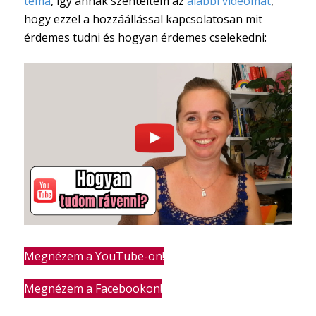
téma
, így annak szenteltem az
alábbi videómat
,
hogy ezzel a hozzáállással kapcsolatosan mit
érdemes tudni és hogyan érdemes cselekedni:
Megnézem a YouTube-on!
Megnézem a Facebookon!