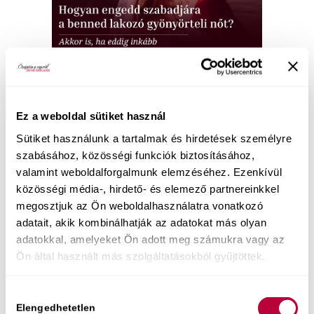
Ez a weboldal sütiket használ
Hogyan adj a párodnak észbontó szexuális
Sütiket használunk a tartalmak és hirdetések személyre
élményt,
úgy hogy közben te is minden pillanatát
szabásához, közösségi funkciók biztosításához,
élvezed? Ha kíváncsi vagy hogyan engedd el a
valamint weboldalforgalmunk elemzéséhez. Ezenkívül
láthatatlan elvárásokat, vegyél részt ebben az
közösségi média-, hirdető- és elemező partnereinkkel
ingyenes, 7 napos e-mail minikurzusban
!
megosztjuk az Ön weboldalhasználatra vonatkozó
adatait, akik kombinálhatják az adatokat más olyan
adatokkal, amelyeket Ön adott meg számukra vagy az
Ön által használt más szolgáltatásokból gyűjtöttek.
Hozzájárulás
Elengedhetetlen
kiválasztása