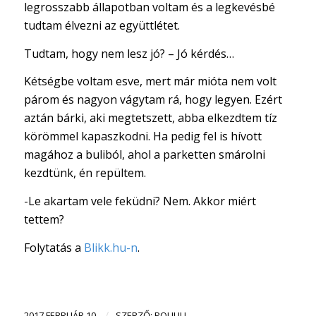
legrosszabb állapotban voltam és a legkevésbé
tudtam élvezni az együttlétet.
Tudtam, hogy nem lesz jó? – Jó kérdés…
Kétségbe voltam esve, mert már mióta nem volt
párom és nagyon vágytam rá, hogy legyen. Ezért
aztán bárki, aki megtetszett, abba elkezdtem tíz
körömmel kapaszkodni. Ha pedig fel is hívott
magához a buliból, ahol a parketten smárolni
kezdtünk, én repültem.
-Le akartam vele feküdni? Nem. Akkor miért
tettem?
Folytatás a
Blikk.hu-n
.
/
2017 FEBRUÁR 10.
SZERZŐ:
POLILILI