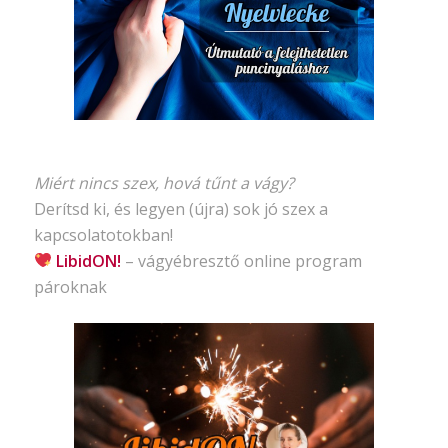
Miért nincs szex, hová tűnt a vágy?
Derítsd ki, és legyen (újra) sok jó szex a
kapcsolatotokban!
LibidON!
– vágyébresztő
online program
pároknak