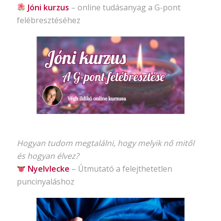
Jóni kurzus
–
online tudásanyag
a G-pont
felébresztéséhez
Hogyan tudom megtalálni, hogy melyik nő mitől
és hogyan élvez?
Nyelvlecke
–
Útmutató
a felejthetetlen
puncinyaláshoz