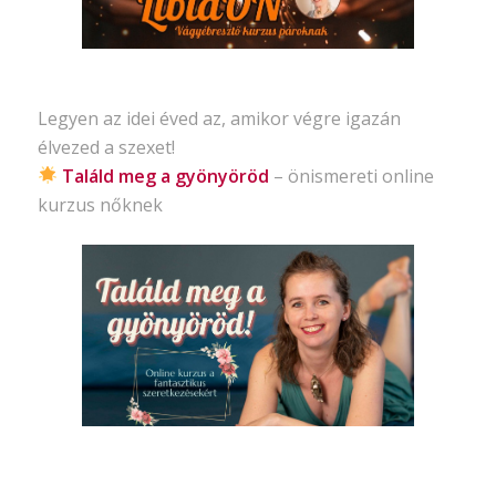
Legyen az idei éved az, amikor végre igazán
élvezed a szexet!
Találd meg a gyönyöröd
– önismereti
online
kurzus nőknek