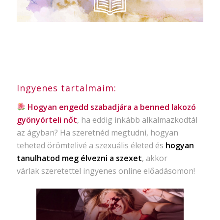
Ingyenes tartalmaim:
Hogyan engedd szabadjára a benned lakozó
gyönyörteli nőt
, ha eddig inkább alkalmazkodtál
az ágyban? Ha szeretnéd megtudni, hogyan
teheted örömtelivé a szexuális életed és
hogyan
tanulhatod meg élvezni a szexet
, akkor
várlak szeretettel ingyenes online előadásomon!