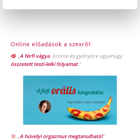
Online előadások a szexről:
„
A férfi vágya
, öröme és gyönyöre ugyanúgy
összetett testi-lelki folyamat
.”
„
A hüvelyi orgazmus
megtanulható!
”