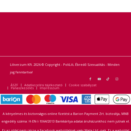
Liliverzum Kft. 2026 © Copyright - PoliLili, Ébredő Szexualitás - Minden
jog fenntartva!
ÁSZF
Adatkezelési tájékoztató
Cookie szabályzat
Panaszkezelés
Impresszum
A kényelmes és biztonságos online fizetést a Barion Payment Zrt. biztosítja, MNB
engedély száma: H-EN-I-1064/2013 Bankkártya adatai áruházunkhoz nem jutnak el.
Ez az oldal nem része a Facebook weboldalnak vagy Meta Ltd.-nek. Ez a weboldal