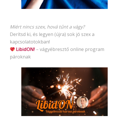
Miért nincs szex, hová tűnt a vágy?
Derítsd ki, és legyen (újra) sok jó szex a
kapcsolatotokban!
LibidON!
– vágyébresztő
online program
pároknak