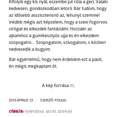
Kifolyik egy kis nyál, eszembe jut róla a geci. Valaki
kedvesen, gondoskodóan letörli. Bár tudom, hogy
az idősebb asszisztensnő az, lehunyt szemmel
inkább mégis azt képzelem, hogy a szexi fogorvos
cirógat és elkezdek fantáziálni. Hozzáér az
ajkamhoz a gumikesztyűs ujja és én elkezdem
szopogatni… Szopogatom, szívogatom, s közben
nedvesedik a bugyim.
Bár egyértelmű, hogy nem érdeklem ezt a pasit,
én mégis megkaptam őt.
A kép forrása
itt
.
/
2016 ÁPRILIS 13.
SZERZŐ:
POLILILI
CÍMKÉK:
FANTÁZIA
,
SZEXI
,
SZOPÁS