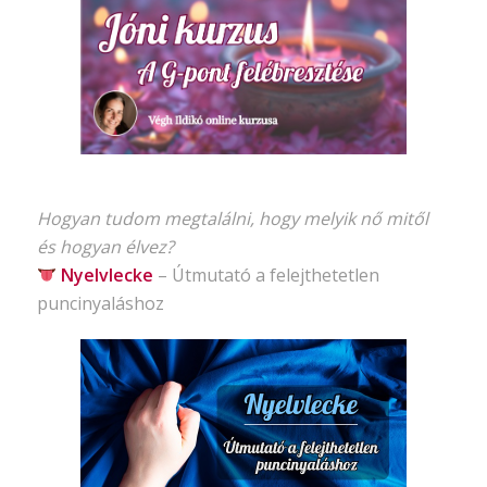
Hogyan tudom megtalálni, hogy melyik nő mitől
és hogyan élvez?
Nyelvlecke
–
Útmutató
a felejthetetlen
puncinyaláshoz