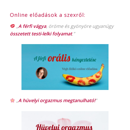
Online előadások a szexről:
„
A férfi vágya
, öröme és gyönyöre ugyanúgy
összetett testi-lelki folyamat
.”
„
A hüvelyi orgazmus
megtanulható!
”