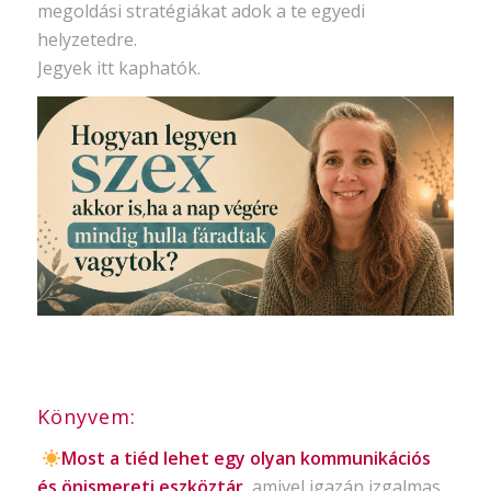
megoldási stratégiákat adok a te egyedi
helyzetedre.
Jegyek itt kaphatók.
Könyvem:
Most a tiéd lehet egy olyan kommunikációs
és önismereti eszköztár
, amivel igazán izgalmas