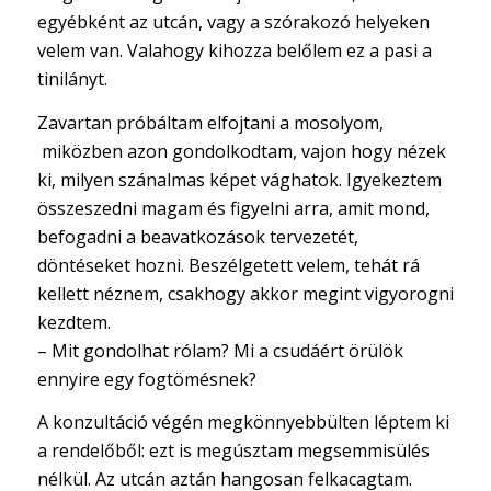
egyébként az utcán, vagy a szórakozó helyeken
velem van. Valahogy kihozza belőlem ez a pasi a
tinilányt.
Zavartan próbáltam elfojtani a mosolyom,
miközben azon gondolkodtam, vajon hogy nézek
ki, milyen szánalmas képet vághatok. Igyekeztem
összeszedni magam és figyelni arra, amit mond,
befogadni a beavatkozások tervezetét,
döntéseket hozni. Beszélgetett velem, tehát rá
kellett néznem, csakhogy akkor megint vigyorogni
kezdtem.
– Mit gondolhat rólam? Mi a csudáért örülök
ennyire egy fogtömésnek?
A konzultáció végén megkönnyebbülten léptem ki
a rendelőből: ezt is megúsztam megsemmisülés
nélkül. Az utcán aztán hangosan felkacagtam.