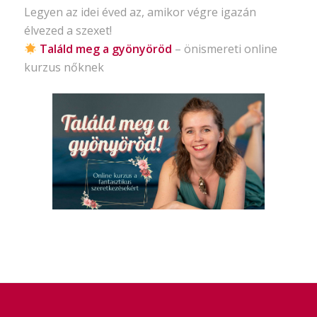
Legyen az idei éved az, amikor végre igazán
élvezed a szexet!
Találd meg a gyönyöröd
– önismereti
online
kurzus nőknek