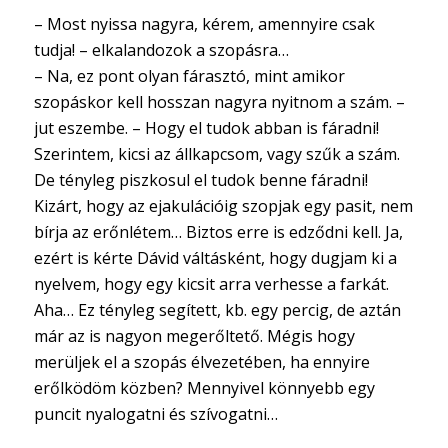
– Most nyissa nagyra, kérem, amennyire csak
tudja! – elkalandozok a szopásra…
– Na, ez pont olyan fárasztó, mint amikor
szopáskor kell hosszan nagyra nyitnom a szám. –
jut eszembe. – Hogy el tudok abban is fáradni!
Szerintem, kicsi az állkapcsom, vagy szűk a szám.
De tényleg piszkosul el tudok benne fáradni!
Kizárt, hogy az ejakulációig szopjak egy pasit, nem
bírja az erőnlétem… Biztos erre is edződni kell. Ja,
ezért is kérte Dávid váltásként, hogy dugjam ki a
nyelvem, hogy egy kicsit arra verhesse a farkát.
Aha… Ez tényleg segített, kb. egy percig, de aztán
már az is nagyon megerőltető. Mégis hogy
merüljek el a szopás élvezetében, ha ennyire
erőlködöm közben? Mennyivel könnyebb egy
puncit nyalogatni és szívogatni…