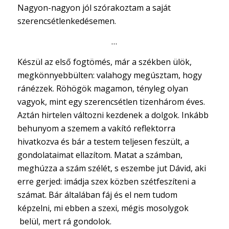
Nagyon-nagyon jól szórakoztam a saját
szerencsétlenkedésemen.
…
Készül az első fogtömés, már a székben ülök,
megkönnyebbülten: valahogy megúsztam, hogy
ránézzek. Röhögök magamon, tényleg olyan
vagyok, mint egy szerencsétlen tizenhárom éves.
Aztán hirtelen változni kezdenek a dolgok. Inkább
behunyom a szemem a vakító reflektorra
hivatkozva és bár a testem teljesen feszült, a
gondolataimat ellazítom. Matat a számban,
meghúzza a szám szélét, s eszembe jut Dávid, aki
erre gerjed: imádja szex közben szétfeszíteni a
számat. Bár általában fáj és el nem tudom
képzelni, mi ebben a szexi, mégis mosolygok
belül, mert rá gondolok.