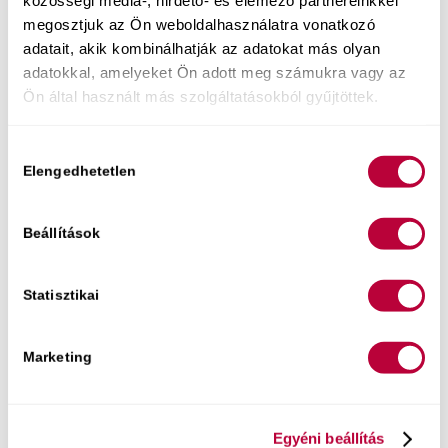
közösségi média-, hirdető- és elemező partnereinkkel
megosztjuk az Ön weboldalhasználatra vonatkozó
adatait, akik kombinálhatják az adatokat más olyan
adatokkal, amelyeket Ön adott meg számukra vagy az
Ingyenes tartalmaim:
Ön által használt más szolgáltatásokból gyűjtöttek.
Hogyan engedd szabadjára a benned lakozó
Hozzájárulás
gyönyörteli nőt
, ha eddig inkább alkalmazkodtál
Elengedhetetlen
kiválasztása
az ágyban? Ha szeretnéd megtudni, hogyan
teheted örömtelivé a szexuális életed és
hogyan
tanulhatod meg élvezni a szexet
, akkor
Beállítások
várlak szeretettel ingyenes online előadásomon!
Statisztikai
Marketing
Egyéni beállítás