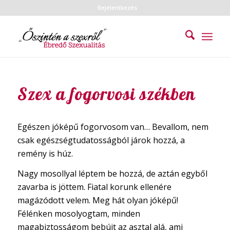
Bejelentkezés
Szex a fogorvosi székben
Egészen jóképű fogorvosom van… Bevallom, nem
csak egészségtudatosságból járok hozzá, a
remény is húz.
Nagy mosollyal léptem be hozzá, de aztán egyből
zavarba is jöttem. Fiatal korunk ellenére
magázódott velem. Meg hát olyan jóképű!
Félénken mosolyogtam, minden
magabiztosságom bebújt az asztal alá, ami