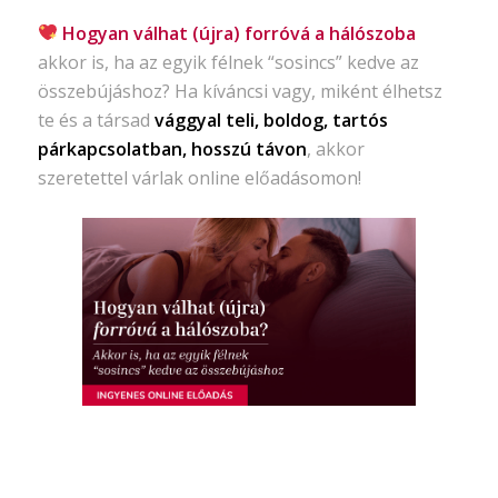
Hogyan válhat (újra) forróvá a hálószoba
akkor is, ha az egyik félnek “sosincs” kedve az
összebújáshoz? Ha kíváncsi vagy, miként élhetsz
te és a társad
vággyal teli, boldog, tartós
párkapcsolatban, hosszú távon
, akkor
szeretettel várlak online előadásomon!