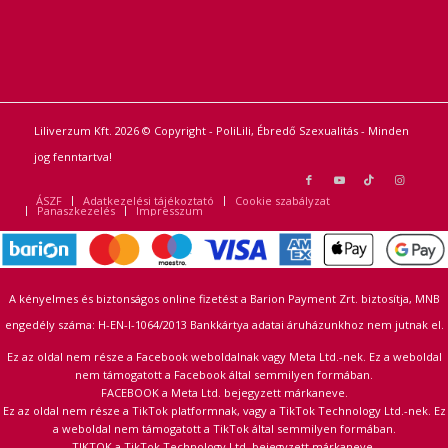
Liliverzum Kft. 2026 © Copyright - PoliLili, Ébredő Szexualitás - Minden
jog fenntartva!
ÁSZF
Adatkezelési tájékoztató
Cookie szabályzat
Panaszkezelés
Impresszum
A kényelmes és biztonságos online fizetést a Barion Payment Zrt. biztosítja, MNB
engedély száma: H-EN-I-1064/2013 Bankkártya adatai áruházunkhoz nem jutnak el.
Ez az oldal nem része a Facebook weboldalnak vagy Meta Ltd.-nek. Ez a weboldal
nem támogatott a Facebook által semmilyen formában.
FACEBOOK a Meta Ltd. bejegyzett márkaneve.
Ez az oldal nem része a TikTok platformnak, vagy a TikTok Technology Ltd.-nek. Ez
a weboldal nem támogatott a TikTok által semmilyen formában.
TIKTOK a TikTok Technology Ltd. bejegyzett márkaneve.