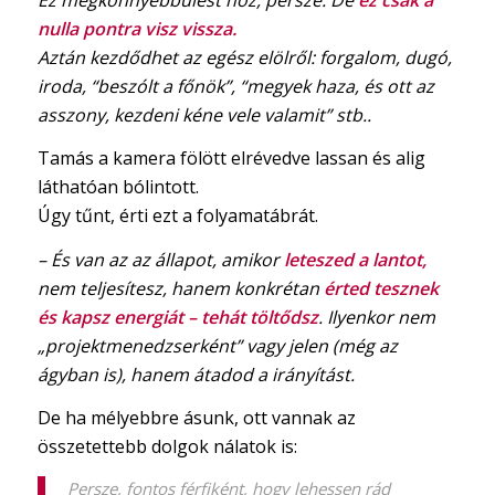
nulla pontra visz vissza.
Aztán kezdődhet az egész elölről: forgalom, dugó,
iroda, “beszólt a főnök”, “megyek haza, és ott az
asszony, kezdeni kéne vele valamit” stb..
​Tamás a kamera fölött elrévedve lassan és alig
láthatóan bólintott.
Úgy tűnt, érti ezt a folyamatábrát.
​– És van az az állapot, amikor
leteszed a lantot,
nem teljesítesz, hanem konkrétan
érted tesznek
és kapsz energiát – tehát töltődsz
. Ilyenkor nem
„projektmenedzserként” vagy jelen (még az
ágyban is), hanem átadod a irányítást.
De ha mélyebbre ásunk, ott vannak az
összetettebb dolgok nálatok is:
Persze, fontos férfiként, hogy lehessen rád