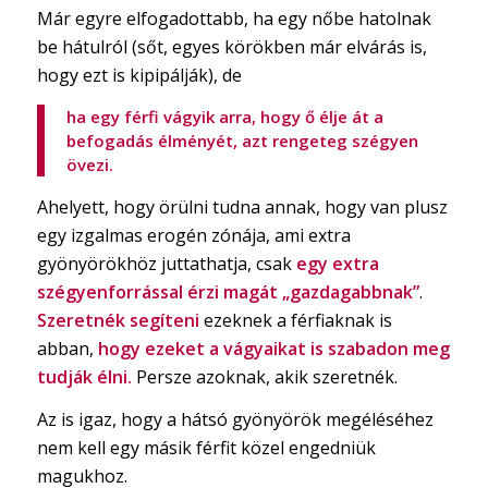
Már egyre elfogadottabb, ha egy nőbe hatolnak
be hátulról (sőt, egyes körökben már elvárás is,
hogy ezt is kipipálják), de
ha egy férfi vágyik arra, hogy ő élje át a
befogadás élményét, azt rengeteg szégyen
övezi.
Ahelyett, hogy örülni tudna annak, hogy van plusz
egy izgalmas erogén zónája, ami extra
gyönyörökhöz juttathatja, csak
egy extra
szégyenforrással érzi magát „gazdagabbnak”
.
Szeretnék segíteni
ezeknek a férfiaknak is
abban,
hogy ezeket a vágyaikat is szabadon meg
tudják élni.
Persze azoknak, akik szeretnék.
Az is igaz, hogy a hátsó gyönyörök megéléséhez
nem kell egy másik férfit közel engedniük
magukhoz.