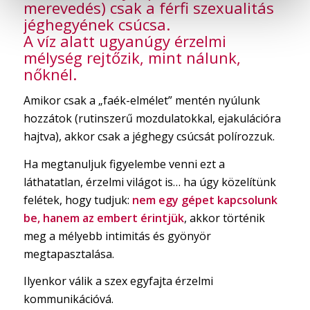
merevedés) csak a férfi szexualitás
jéghegyének csúcsa.
A víz alatt ugyanúgy érzelmi
mélység rejtőzik, mint nálunk,
nőknél.
Amikor csak a „faék-elmélet” mentén nyúlunk
hozzátok (rutinszerű mozdulatokkal, ejakulációra
hajtva), akkor csak a jéghegy csúcsát polírozzuk.
Ha megtanuljuk figyelembe venni ezt a
láthatatlan, érzelmi világot is… ha úgy közelítünk
felétek, hogy tudjuk:
nem egy gépet kapcsolunk
be, hanem az embert érintjük
, akkor történik
meg a mélyebb intimitás és gyönyör
megtapasztalása.
Ilyenkor válik a szex egyfajta érzelmi
kommunikációvá.