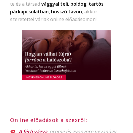
te és a társad
vággyal teli, boldog, tartós
párkapcsolatban, hosszú távon
, akkor
szeretettel várlak online előadásomon!
Online előadások a szexről:
„
A férfi vágya
, öröme és gyönyöre ugyanúgy