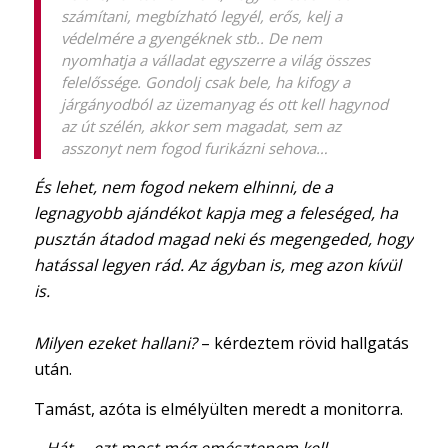
számítani, megbízható legyél, erős, kelj a
védelmére a gyengéknek stb.. De nem
nyomhatja a válladat egyszerre a világ összes
felelőssége. Gondolj csak bele, ha kifogy a
járgányodból az üzemanyag és ott kell hagynod
az út szélén, akkor sem magadat, sem az
asszonyt nem fogod furikázni sehova…
És lehet, nem fogod nekem elhinni, de a
legnagyobb ajándékot kapja meg a feleséged, ha
pusztán átadod magad neki és megengeded, hogy
hatással legyen rád. Az ágyban is, meg azon kívül
is.
Milyen ezeket hallani?
– kérdeztem rövid hallgatás
után.
Tamást, azóta is elmélyülten meredt a monitorra.