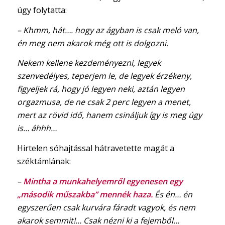
úgy folytatta:
​– Khmm, hát…. hogy az ágyban is csak meló van,
én meg nem akarok még ott is dolgozni.
Nekem kellene kezdeményezni, legyek
szenvedélyes, teperjem le, de legyek érzékeny,
figyeljek rá, hogy jó legyen neki, aztán legyen
orgazmusa, de ne csak 2 perc legyen a menet,
mert az rövid idő, hanem csináljuk így is meg úgy
is… áhhh…
​Hirtelen sóhajtással hátravetette magát a
széktámlának:
–
Mintha a munkahelyemről egyenesen egy
„második műszakba” mennék haza.
És én… én
egyszerűen csak kurvára fáradt vagyok, és nem
akarok semmit!… Csak nézni ki a fejemből…