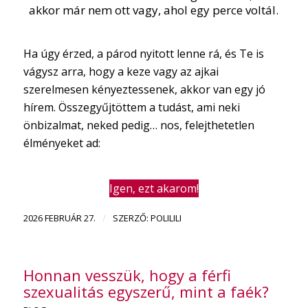
akkor már nem ott vagy, ahol egy perce voltál.
Ha úgy érzed, a párod nyitott lenne rá, és Te is
vágysz arra, hogy a keze vagy az ajkai
szerelmesen kényeztessenek, akkor van egy jó
hírem. Összegyűjtöttem a tudást, ami neki
önbizalmat, neked pedig… nos, felejthetetlen
élményeket ad:
Igen, ezt akarom!
/
2026 FEBRUÁR 27.
SZERZŐ:
POLILILI
Honnan vesszük, hogy a férfi
szexualitás egyszerű, mint a faék?