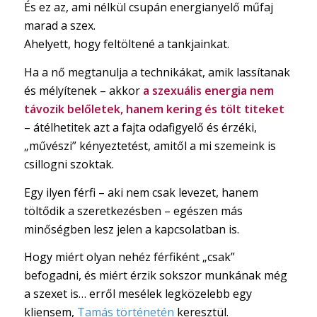
És ez az, ami nélkül csupán energianyelő műfaj
marad a szex.
Ahelyett, hogy feltöltené a tankjainkat.
Ha a nő megtanulja a technikákat, amik lassítanak
és mélyítenek – akkor
a szexuális energia nem
távozik belőletek, hanem kering és tölt titeket
– átélhetitek azt a fajta odafigyelő és érzéki,
„művészi” kényeztetést, amitől a mi szemeink is
csillogni szoktak.
Egy ilyen férfi – aki nem csak levezet, hanem
töltődik a szeretkezésben – egészen más
minőségben lesz jelen a kapcsolatban is.
Hogy miért olyan nehéz férfiként „csak”
befogadni, és miért érzik sokszor munkának még
a szexet is… erről mesélek legközelebb egy
kliensem,
Tamás történetén
keresztül.