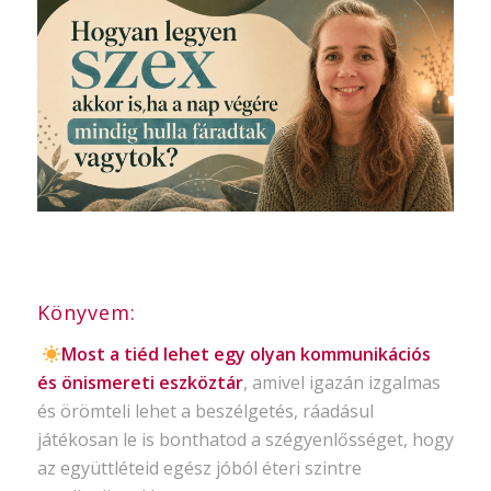
Könyvem:
Most a tiéd lehet egy olyan kommunikációs
és önismereti eszköztár
, amivel igazán izgalmas
és örömteli lehet a beszélgetés, ráadásul
játékosan le is bonthatod a szégyenlősséget, hogy
az együttléteid egész jóból éteri szintre