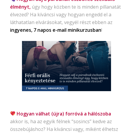
élményt,
úgy hogy közben te is minden pillanatát
élvezed? Ha kíváncsi vagy hogyan engedd el a
láthatatlan elvárásokat, vegyél részt ebben az
ingyenes, 7 napos e-mail minikurzusban
!
Hogyan válhat (újra) forróvá a hálószoba
akkor is, ha az egyik félnek “sosincs” kedve az
összebújáshoz? Ha kíváncsi vagy, miként élhetsz