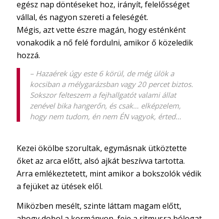
egész nap döntéseket hoz, irányít, felelősséget
vállal, és nagyon szereti a feleségét.
Mégis, azt vette észre magán, hogy esténként
vonakodik a nő felé fordulni, amikor ő közeledik
hozzá.
– Hazaérek úgy este 6 körül, de még ülök a
kocsiban a mélygarázsban vagy 20 percet biztos.
Sokszor felteszem a fejhallgatót valami állat
zenével bika hangerőn, és csak… elképzelem,
hogy nem tudom, én nem ÉN vagyok, érted…
Kezei ökölbe szorultak, egymásnak ütköztette
őket az arca előtt, alsó ajkát beszívva tartotta.
Arra emlékeztetett, mint amikor a bokszolók védik
a fejüket az ütések elől.
Miközben mesélt, szinte láttam magam előtt,
ahogy dobol a kormányon, feje a ritmusra bólogat