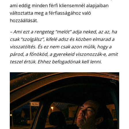
ami eddig minden férfi kliensemnél alapjaiban
változtatta meg a férfiasságához való
hozzáállását.
​– Ami ezt a rengeteg “melót” adja neked, az az, ha
csak “szolgálsz”, kifelé adsz és közben elmarad a
visszatöltés. És ez nem csak azon múlik, hogy a
párod, a főnököd, a gyerekeid viszonozzák-e, amit
teszel értük. Ehhez befogadónak kell lenni.