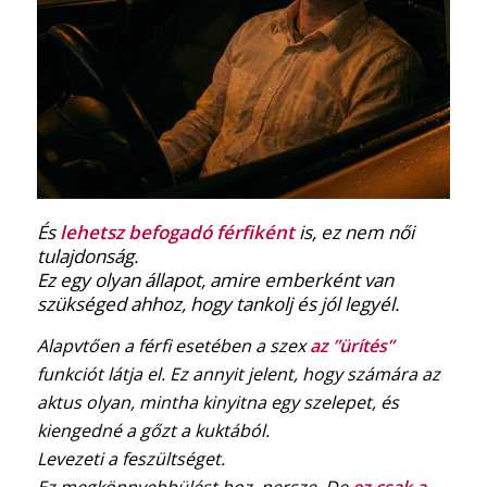
És
lehetsz befogadó férfiként
is, ez nem női
tulajdonság.
Ez egy olyan állapot, amire emberként van
szükséged ahhoz, hogy tankolj és jól legyél.
Alapvtően a férfi esetében a szex
az ”ürítés”
funkciót látja el. Ez annyit jelent, hogy számára az
aktus olyan, mintha kinyitna egy szelepet, és
kiengedné a gőzt a kuktából.
Levezeti a feszültséget.
Ez megkönnyebbülést hoz, persze. De
ez csak a