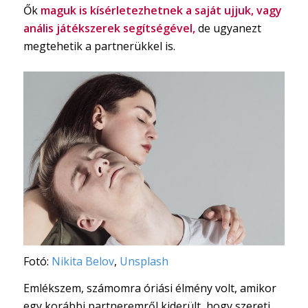
Ők
maguk is kísérletezhetnek a saját ujjuk, vagy
anális játékszerek segítségével,
de ugyanezt
megtehetik a partnerükkel is.
Fotó:
Nikita Belov
,
Unsplash
Emlékszem, számomra óriási élmény volt, amikor
egy korábbi partneremről kiderült, hogy szereti,