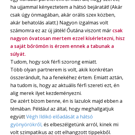
ha ujjammal kényeztetem a hátsó bejáratát! (Akár
csak úgy önmagában, akár orális szex közben,
akár behatolás alatt.) Nagyon izgalmas volt
számomra ez az új játék! Őutána viszont már
csak
nagyon óvatosan mertem ezzel kísérletezni, hisz
a saját bőrömön is érzem ennek a tabunak a
súlyát.
Tudom, hogy sok férfi szorong emiatt.
Több olyan partnerem is volt, akik konkrétan
összerándult, ha a fenekéhez értem. Emiatt aztán,
ha tudom is, hogy az aktuális férfi szereti ezt, én
alig merek ilyet kezdeményezni.
De azért bízom benne, én is lazulok majd ebben a
témában. Például az által, hogy meghallgatjuk
együtt
Végh Ildikó előadását a hátsó
gyönyörökről,
és elbeszélgetünk arról, kinek mi
volt szimpatikus az ott elhangzott tippekből.