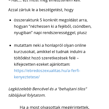
– Hát…. ezt most még emésztenem kell.
Azzal zártuk le a beszélgetést, hogy
összeraktunk 5 konkrét megoldást arra,
hogyan “nézhessen ki a fejéből, csöndben,
nyugiban” napi rendszerességgel, plusz
mutattam neki a honlapról olyan online
kurzusokat, amikkel el tudnak indulni a
töltődést hozó szeretkezések felé –
kifejezetten ezeket ajánlottam:
https://ebredoszexualitas.hu/a-ferfi-
kenyeztetese/
Legközelebb Bencével és a “behajtani tilos”
táblájával folytatom.
Ha a most olvasottak megérintettek,