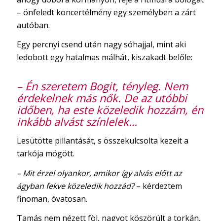
– önfeledt koncertélmény egy személyben a zárt
autóban.
Egy percnyi csend után nagy sóhajjal, mint aki
ledobott egy hatalmas málhát, kiszakadt belőle:
​– Én szeretem Bogit, tényleg. Nem
érdekelnek más nők. De az utóbbi
időben, ha este közeledik hozzám, én
inkább alvást színlelek…
Lesütötte pillantását, s összekulcsolta kezeit a
tarkója mögött.
​– Mit érzel olyankor, amikor így alvás előtt az
ágyban fekve közeledik hozzád?
– kérdeztem
finoman, óvatosan.
​Tamás nem nézett föl, nagyot köszörült a torkán,