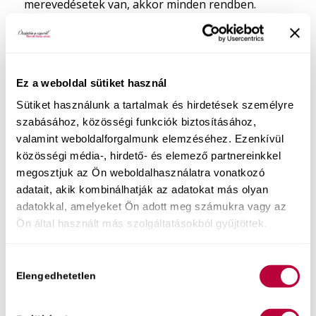
merevedésetek van, akkor minden rendben.
Hogy „készen álltok”.
Ez a weboldal sütiket használ
Sütiket használunk a tartalmak és hirdetések személyre
szabásához, közösségi funkciók biztosításához,
valamint weboldalforgalmunk elemzéséhez. Ezenkívül
közösségi média-, hirdető- és elemező partnereinkkel
megosztjuk az Ön weboldalhasználatra vonatkozó
adatait, akik kombinálhatják az adatokat más olyan
adatokkal, amelyeket Ön adott meg számukra vagy az
Ön által használt más szolgáltatásokból gyűjtöttek.
Pedig a férfi szexualitását – pont úgy, mint a
Hozzájárulás
Elengedhetetlen
nőkét– ezer láthatatlan szál mozgatja a háttérben.
kiválasztása
Mennyit aludt?