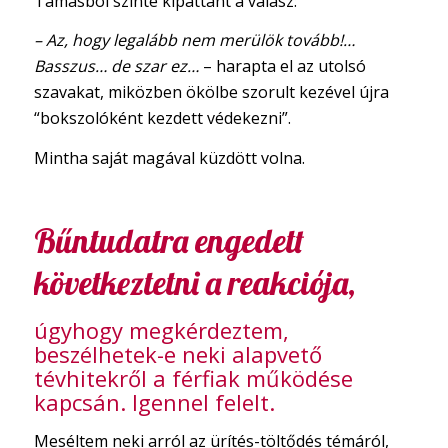
Tamásból szinte kipattant a válasz:
– Az, hogy legalább nem merülök tovább!…
Basszus… de szar ez…
– harapta el az utolsó
szavakat, miközben ökölbe szorult kezével újra
“bokszolóként kezdett védekezni”.
Mintha saját magával küzdött volna.
Bűntudatra engedett
következtetni a reakciója,
úgyhogy megkérdeztem,
beszélhetek-e neki alapvető
tévhitekről a férfiak működése
kapcsán. Igennel felelt.
​Meséltem neki arról az ürítés-töltődés témáról,