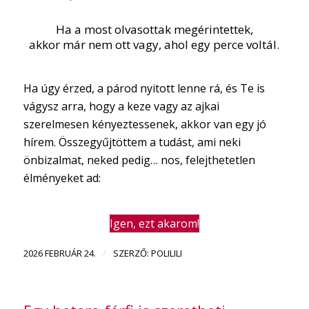
Ha a most olvasottak megérintettek,
akkor már nem ott vagy, ahol egy perce voltál.
Ha úgy érzed, a párod nyitott lenne rá, és Te is
vágysz arra, hogy a keze vagy az ajkai
szerelmesen kényeztessenek, akkor van egy jó
hírem. Összegyűjtöttem a tudást, ami neki
önbizalmat, neked pedig… nos, felejthetetlen
élményeket ad:
Igen, ezt akarom!
/
2026 FEBRUÁR 24.
SZERZŐ:
POLILILI