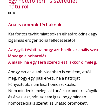
Egy hetero férfi is szeretheti
hátulról
BLOG
Anális örömök férfiaknak
Két fontos tévhit miatt sokan elhatárolódnak egy
izgalmas erogén zóna felfedezésétől.
Az egyik tévhit az, hogy azt hiszik: az anális szex
lényege a behatolás.
A másik: ha egy férfi szereti ezt, akkor ő meleg.
Ahogy ezt az alábbi videóban is említem, attól
még, hogy egy pasi élvezi, ha a hátsóját
kényeztetik, nem lesz homoszexuális.
Nem mindenki meleg, aki anális örömökre vágyik
és élvezi azt, sőt, az sem igaz, hogy minden
homoszexuális szereti az „hátsó örömöket”.