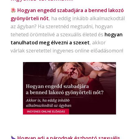
Hogyan engedd szabadjára a benned lakozó
gyönyörteli nőt
, ha eddig inkább alkalmazkodtál
az ágyban? Ha szeretnéd megtudni, hogyan
teheted örömtelivé a szexuális életed és
hogyan
tanulhatod meg élvezni a szexet
, akkor
várlak szeretettel ingyenes online előadásomon!
Hogyan adj a párodnak észbontó szexuális