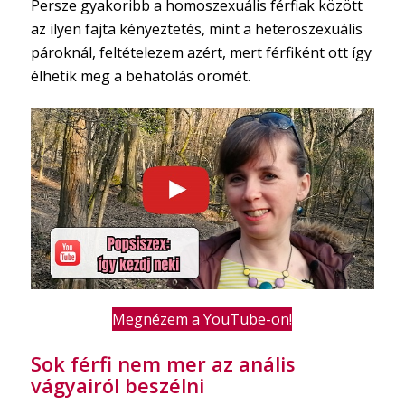
Persze gyakoribb a homoszexuális férfiak között
az ilyen fajta kényeztetés, mint a heteroszexuális
pároknál, feltételezem azért, mert férfiként ott így
élhetik meg a behatolás örömét.
Megnézem a YouTube-on!
Sok férfi nem mer az anális
vágyairól beszélni