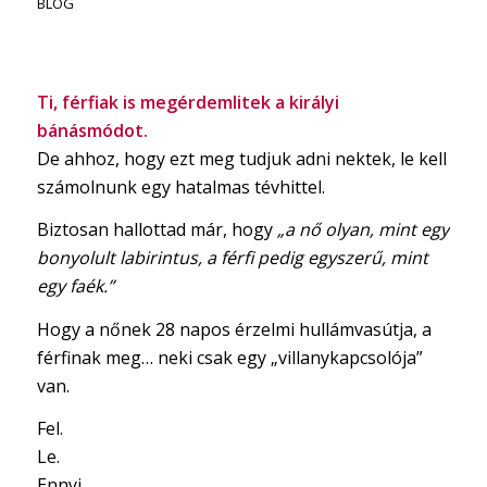
BLOG
Ti, férfiak is megérdemlitek a királyi
bánásmódot.
De ahhoz, hogy ezt meg tudjuk adni nektek, le kell
számolnunk egy hatalmas tévhittel.
Biztosan hallottad már, hogy
„a nő olyan, mint egy
bonyolult labirintus, a férfi pedig egyszerű, mint
egy faék.”
Hogy a nőnek 28 napos érzelmi hullámvasútja, a
férfinak meg… neki csak egy „villanykapcsolója”
van.
Fel.
Le.
Ennyi.