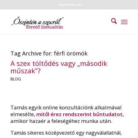
Bejelentkezés
Tag Archive for:
férfi örömök
A szex töltődés vagy „második
műszak”?
BLOG
Tamás egyik online konzultációnk alkalmával
elmesélte,
mitől érez rendszerint bűntudatot
,
amikor hazaér a feleségéhez munka után.
Tamás sikeres középvezető egy nagyválallatnál,