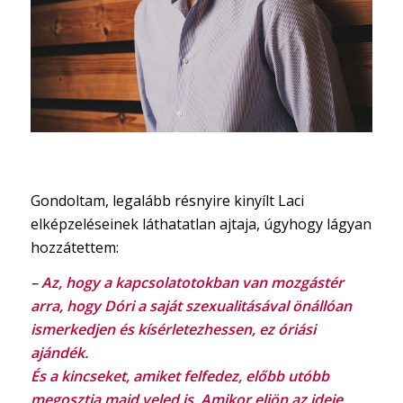
Gondoltam, legalább résnyire kinyílt Laci
elképzeléseinek láthatatlan ajtaja, úgyhogy lágyan
hozzátettem:
–
Az, hogy a kapcsolatotokban van mozgástér
arra, hogy Dóri a saját szexualitásával önállóan
ismerkedjen és kísérletezhessen, ez óriási
ajándék.
És a kincseket, amiket felfedez, előbb utóbb
megosztja majd veled is. Amikor eljön az ideje.