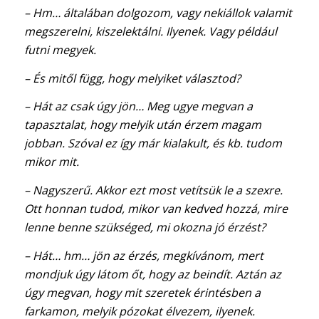
– Hm… általában dolgozom, vagy nekiállok valamit
megszerelni, kiszelektálni. Ilyenek. Vagy például
futni megyek.
– És mitől függ, hogy melyiket választod?
– Hát az csak úgy jön… Meg ugye megvan a
tapasztalat, hogy melyik után érzem magam
jobban. Szóval ez így már kialakult, és kb. tudom
mikor mit.
– Nagyszerű. Akkor ezt most vetítsük le a szexre.
Ott honnan tudod, mikor van kedved hozzá, mire
lenne benne szükséged, mi okozna jó érzést?
– Hát… hm… jön az érzés, megkívánom, mert
mondjuk úgy látom őt, hogy az beindít. Aztán az
úgy megvan, hogy mit szeretek érintésben a
farkamon, melyik pózokat élvezem, ilyenek.