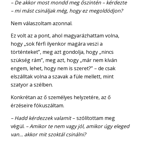
– De akkor most mondd meg őszintén – kérdezte
– mi mást csináljak még, hogy ez megoldódjon?
Nem válaszoltam azonnal.
Ez volt az a pont, ahol magyarázhattam volna,
hogy „sok férfi ilyenkor magára veszi a
történteket”, meg azt gondolja, hogy „nincs
szükség rám”, meg azt, hogy „már nem kíván
engem, lehet, hogy nem is szeret?” – de csak
elszálltak volna a szavak a füle mellett, mint
szatyor a szélben.
Konkrétan az ő személyes helyzetére, az ő
érzéseire fókuszáltam.
– Hadd kérdezzek valamit
– szólítottam meg
végül.
– Amikor te nem vagy jól, amikor úgy eleged
van… akkor mit szoktál csinálni?