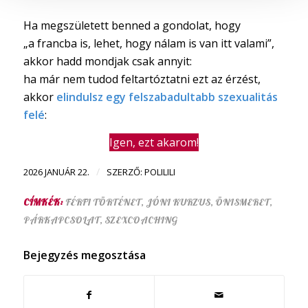
Ha megszületett benned a gondolat, hogy
„a francba is, lehet, hogy nálam is van itt valami”,
akkor hadd mondjak csak annyit:
ha már nem tudod feltartóztatni ezt az érzést,
akkor
elindulsz egy felszabadultabb szexualitás
felé
:
Igen, ezt akarom!
/
2026 JANUÁR 22.
SZERZŐ:
POLILILI
CÍMKÉK:
FÉRFI TÖRTÉNET
,
JÓNI KURZUS
,
ÖNISMERET
,
PÁRKAPCSOLAT
,
SZEXCOACHING
Bejegyzés megosztása