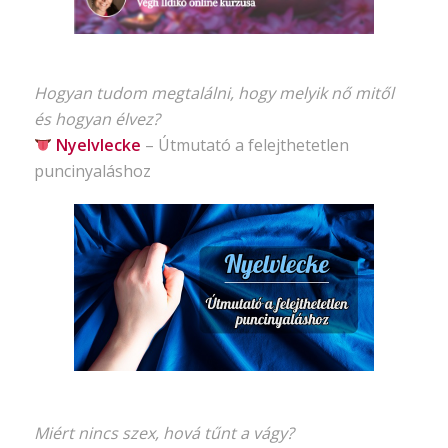
Hogyan tudom megtalálni, hogy melyik nő mitől
és hogyan élvez?
Nyelvlecke
–
Útmutató
a felejthetetlen
puncinyaláshoz
Miért nincs szex, hová tűnt a vágy?