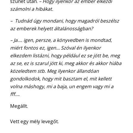
szünet után.
– Hogy ilyenkor az ember elkezdi
számolni a hibákat.
– Tudnád úgy mondani, hogy magadról beszélsz
az emberek helyett általánosságban?
– Ja…. igen, persze, a könyvedben is mondtad,
miért fontos ez, igen…
Szóval én ilyenkor
elkezdem listázni, hogy például ez se jött be, meg
az se, ez is szarul jött ki, meg akkor és akkor hiába
közeledtem stb. Meg ilyenkor állandóan
gondolkodok, hogy mit basztam el, mit kellett
volna máshogy, mi a baja, un engem vagy mi a
fff….
Megállt.
Vett egy mély levegőt.