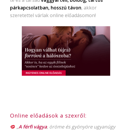
párkapcsolatban, hosszú távon
, akkor
szeretettel várlak online előadásomon!
Online előadások a szexről:
„
A férfi vágya
, öröme és gyönyöre ugyanúgy