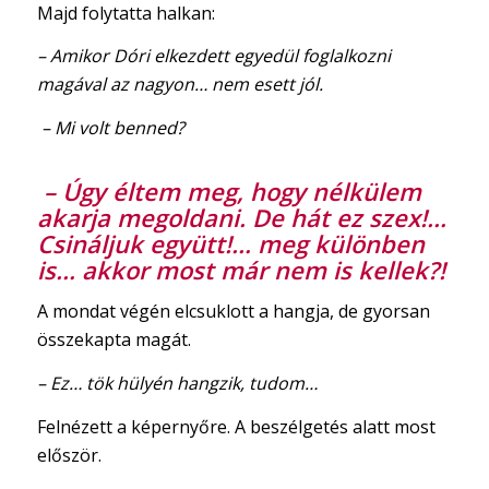
Majd folytatta halkan:
– Amikor Dóri elkezdett egyedül foglalkozni
magával az nagyon… nem esett jól.
– Mi volt benned?
– Úgy éltem meg, hogy nélkülem
akarja megoldani. De hát ez szex!…
Csináljuk együtt!… meg különben
is… akkor most már nem is kellek?!
A mondat végén elcsuklott a hangja, de gyorsan
összekapta magát.
– Ez… tök hülyén hangzik, tudom…
Felnézett a képernyőre. A beszélgetés alatt most
először.