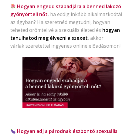
Hogyan engedd szabadjára a benned lakozó
gyönyörteli nőt
, ha eddig inkább alkalmazkodtál
az ágyban? Ha szeretnéd megtudni, hogyan
teheted örömtelivé a szexuális életed és
hogyan
tanulhatod meg élvezni a szexet
, akkor
várlak szeretettel ingyenes online előadásomon!
Hogyan adj a párodnak észbontó szexuális