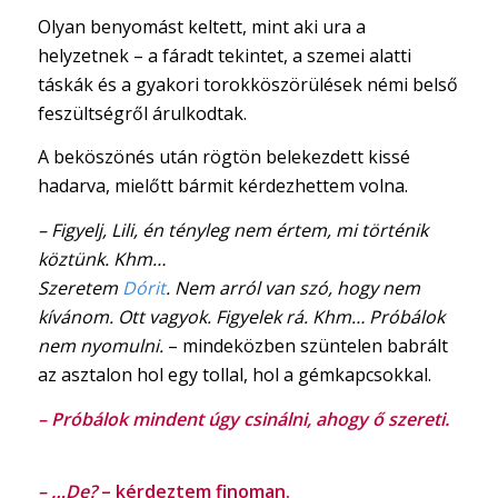
Olyan benyomást keltett, mint aki ura a
helyzetnek – a fáradt tekintet, a szemei alatti
táskák és a gyakori torokköszörülések némi belső
feszültségről árulkodtak.
A beköszönés után rögtön belekezdett kissé
hadarva, mielőtt bármit kérdezhettem volna.
– Figyelj, Lili, én tényleg nem értem, mi történik
köztünk. Khm…
Szeretem
Dórit
. Nem arról van szó, hogy nem
kívánom. Ott vagyok. Figyelek rá. Khm… Próbálok
nem nyomulni.
– mindeközben szüntelen babrált
az asztalon hol egy tollal, hol a gémkapcsokkal.
– Próbálok mindent úgy csinálni, ahogy ő szereti.
– …De?
– kérdeztem finoman.