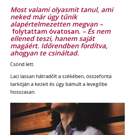
Most valami olyasmit tanul, ami
neked már úgy tűnik
alapértelmezetten megvan –
folytattam óvatosan.
– És nem
ellened teszi, hanem saját
magáért. Időrendben fordítva,
ahogyan te csináltad.
Csönd lett.
Laci lassan hátradőlt a székében, összefonta
tarkóján a kezeit és úgy bámult a levegőbe
hosszasan.