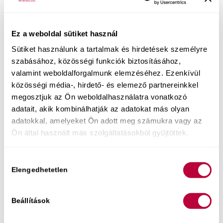
Javasoltam, hogy mélyedjen el a kurzusban, mert
ha átfogóan megismeri, hogyan működik a női
Ez a weboldal sütiket használ
test és a behatolásos szex lelki oldala, akkor mire
Sütiket használunk a tartalmak és hirdetések személyre
Dóri készen áll, hogy Ildikó G-pont érintő
szabásához, közösségi funkciók biztosításához,
gyakorlatait együtt csinálják, addigra igazi
valamint weboldalforgalmunk elemzéséhez. Ezenkívül
megtartó partnerként tud majd jelen lenni a Dóri
közösségi média-, hirdető- és elemező partnereinkkel
megosztjuk az Ön weboldalhasználatra vonatkozó
hüvelyében megszülető gyönyörnél.
adatait, akik kombinálhatják az adatokat más olyan
Végül ezt adtam még neki útravalóul:
adatokkal, amelyeket Ön adott meg számukra vagy az
Ön által használt más szolgáltatásokból gyűjtöttek.
– Az ágyban a biztonság érzése hozza meg az
ellazulást, az ellazulás a játékot és a
Hozzájárulás
kísérletezési kedvet, ez a nyitottság pedig
Elengedhetetlen
megengedi a magasabb szintű gyönyör
kiválasztása
megélését.
Beállítások
Az, amit most Dórival mindketten a saját
oldalatokról csináltok, az ennek a folyamatnak