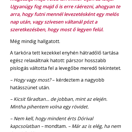
Ugyanúgy fog majd ő is erre ráérezni, ahogyan te
arra, hogy futni mennél levezetésként egy melós
nap után, vagy szívesen váltanál pózt a
szeretkezésben, hogy most ő legyen felül.
Még mindig hallgatott.
A tarkóra tett kezekkel enyhén hátradőlő tartása
egész relaxáltnak hatott: párszor hosszabb
pislogás váltotta fel a levegőbe meredő tekintetet.
– Hogy vagy most?
– kérdeztem a nagyobb
hatásszünet után.
– Kicsit fáradtan… de jobban, mint az elején.
Mintha pihentem volna egy rövidet.
– Nem kell, hogy mindent érts Dórival
kapcsolatban –
mondtam
. – Már az is elég, ha nem