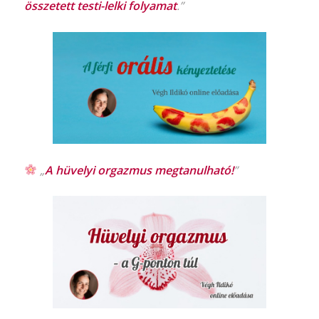
összetett testi-lelki folyamat
.”
„
A hüvelyi orgazmus
megtanulható!
”