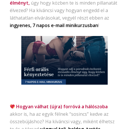
élményt,
úgy hogy közben te is minden pillanatát
élvezed? Ha kíváncsi vagy hogyan engedd el a
láthatatlan elvárásokat, vegyél részt ebben az
ingyenes, 7 napos e-mail minikurzusban
!
Hogyan válhat (újra) forróvá a hálószoba
akkor is, ha az egyik félnek “sosincs” kedve az
összebújáshoz? Ha kíváncsi vagy, miként élhetsz
te és a társad
vággyal teli, boldog, tartós