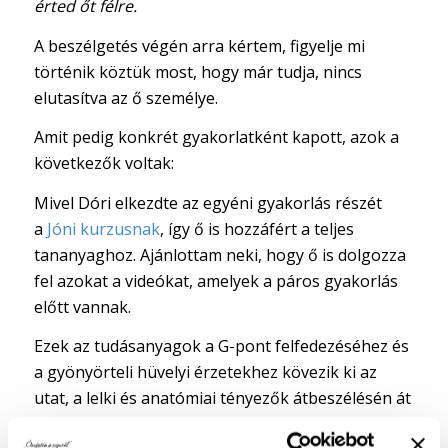
érted őt félre.
A beszélgetés végén arra kértem, figyelje mi
történik köztük most, hogy már tudja, nincs
elutasítva az ő személye.
Amit pedig konkrét gyakorlatként kapott, azok a
következők voltak:
Mivel Dóri elkezdte az egyéni gyakorlás részét
a
Jóni kurzusnak
, így ő is hozzáfért a teljes
tananyaghoz. Ajánlottam neki, hogy ő is dolgozza
fel azokat a videókat, amelyek a páros gyakorlás
előtt vannak.
Ezek az tudásanyagok a G-pont felfedezéséhez és
a gyönyörteli hüvelyi érzetekhez kövezik ki az
utat, a lelki és anatómiai tényezők átbeszélésén át
az ön- és partneri érintés gyakorlásával együtt.