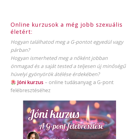
Online kurzusok a még jobb szexuális
életért:
Hogyan találhatod meg a G-pontot egyedül vagy
párban?
Hogyan ismerheted meg a nőként jobban
önmagad és a saját tested a teljesen új minőségű
hüvelyi gyönyörök átélése érdekében?
Jóni kurzus
–
online tudásanyag
a G-pont
felébresztéséhez