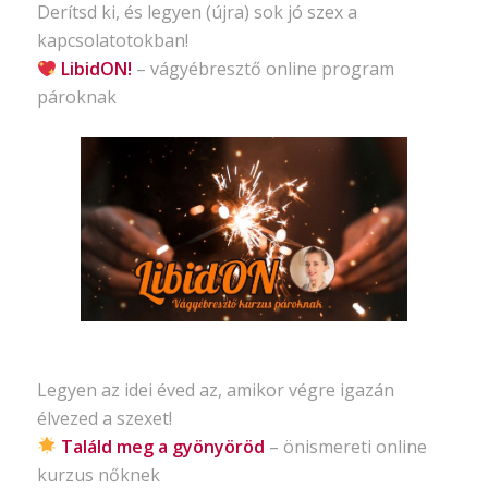
Derítsd ki, és legyen (újra) sok jó szex a
kapcsolatotokban!
LibidON!
– vágyébresztő
online program
pároknak
Legyen az idei éved az, amikor végre igazán
élvezed a szexet!
Találd meg a gyönyöröd
– önismereti
online
kurzus nőknek