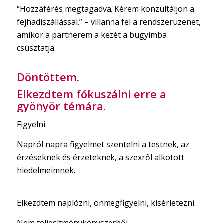
“Hozzáférés megtagadva. Kérem konzultáljon a
fejhadiszállással.” – villanna fel a rendszerüzenet,
amikor a partnerem a kezét a bugyimba
csúsztatja.
Döntöttem.
Elkezdtem fókuszálni erre a
gyönyör témára.
Figyelni.
Napról napra figyelmet szentelni a testnek, az
érzéseknek és érzeteknek, a szexről alkotott
hiedelmeimnek.
Elkezdtem naplózni, önmegfigyelni, kísérletezni.
Nem teljesítménykényszerből,