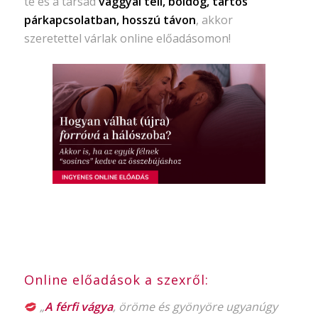
te és a társad
vággyal teli, boldog, tartós
párkapcsolatban, hosszú távon
, akkor
szeretettel várlak online előadásomon!
Online előadások a szexről:
„
A férfi vágya
, öröme és gyönyöre ugyanúgy