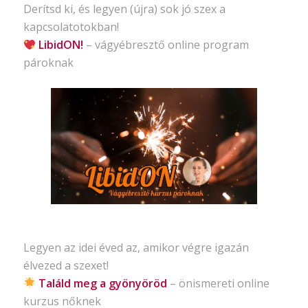
Derítsd ki, és legyen (újra) sok jó szex a
kapcsolatotokban!
LibidON!
– vágyébresztő
online program
pároknak
Legyen az idei éved az, amikor végre igazán
élvezed a szexet!
Találd meg a gyönyöröd
– önismereti
online
kurzus nőknek