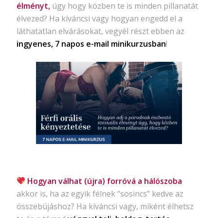
élményt,
úgy hogy közben te is minden pillanatát
élvezed? Ha kíváncsi vagy hogyan engedd el a
láthatatlan elvárásokat, vegyél részt ebben az
ingyenes, 7 napos e-mail minikurzusban
!
Hogyan válhat (újra) forróvá a hálószoba
akkor is, ha az egyik félnek “sosincs” kedve az
összebújáshoz? Ha kíváncsi vagy, miként élhetsz