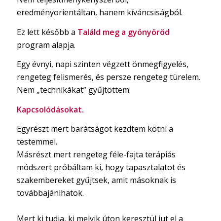
eredményorientáltan, hanem kíváncsiságból.
Ez lett később a
Találd meg a gyönyöröd
program alapja.
Egy évnyi, napi szinten végzett önmegfigyelés,
rengeteg felismerés, és persze rengeteg türelem.
Nem „technikákat” gyűjtöttem.
Kapcsolódásokat.
Egyrészt mert barátságot kezdtem kötni a
testemmel.
Másrészt mert rengeteg féle-fajta terápiás
módszert próbáltam ki, hogy tapasztalatot és
szakembereket gyűjtsek, amit másoknak is
továbbajánlhatok.
Mert ki tudja, ki melyik úton keresztül jut el a