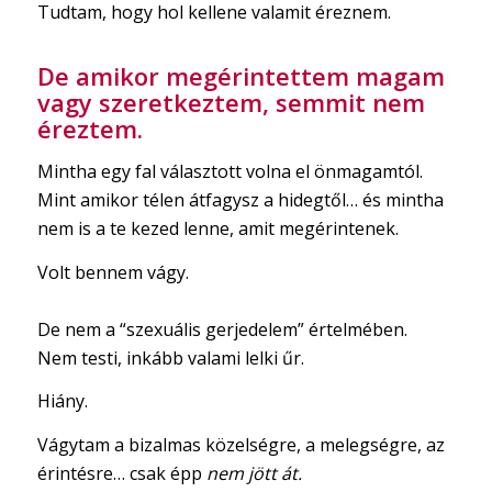
Tudtam, hogy hol kellene valamit éreznem.
De amikor megérintettem magam
vagy szeretkeztem, semmit nem
éreztem.
Mintha egy fal választott volna el önmagamtól.
Mint amikor télen átfagysz a hidegtől… és mintha
nem is a te kezed lenne, amit megérintenek.
Volt bennem vágy.
De nem a “szexuális gerjedelem” értelmében.
Nem testi, inkább valami lelki űr.
Hiány.
Vágytam a bizalmas közelségre, a melegségre, az
érintésre… csak épp
nem jött át.