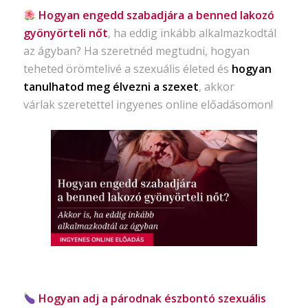
Hogyan engedd szabadjára a benned lakozó
gyönyörteli nőt
, ha eddig inkább alkalmazkodtál
az ágyban? Ha szeretnéd megtudni, hogyan
teheted örömtelivé a szexuális életed és
hogyan
tanulhatod meg élvezni a szexet
, akkor
várlak szeretettel ingyenes online előadásomon!
Hogyan adj a párodnak észbontó szexuális