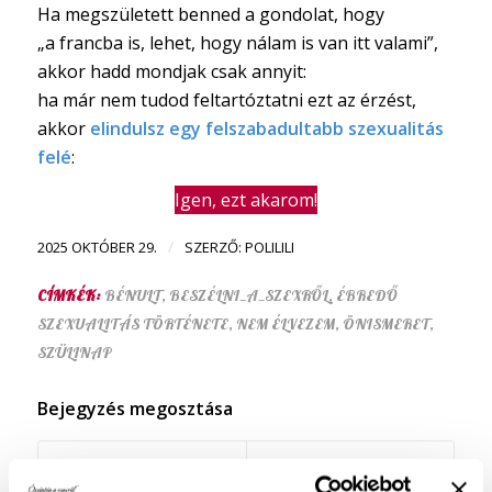
Ha megszületett benned a gondolat, hogy
„a francba is, lehet, hogy nálam is van itt valami”,
akkor hadd mondjak csak annyit:
ha már nem tudod feltartóztatni ezt az érzést,
akkor
elindulsz egy felszabadultabb szexualitás
felé
:
Igen, ezt akarom!
/
2025 OKTÓBER 29.
SZERZŐ:
POLILILI
CÍMKÉK:
BÉNULT
,
BESZÉLNI_A_SZEXRŐL
,
ÉBREDŐ
SZEXUALITÁS TÖRTÉNETE
,
NEM ÉLVEZEM
,
ÖNISMERET
,
SZÜLINAP
Bejegyzés megosztása