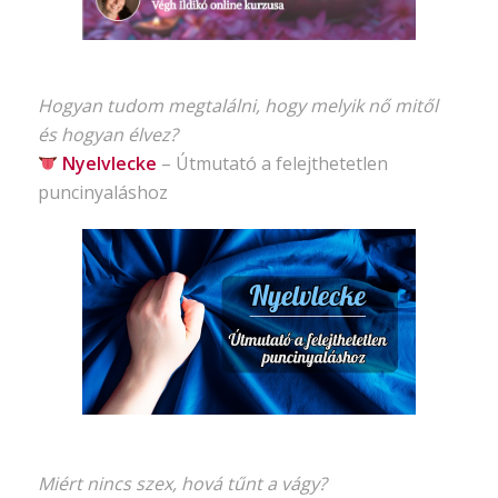
Hogyan tudom megtalálni, hogy melyik nő mitől
és hogyan élvez?
Nyelvlecke
–
Útmutató
a felejthetetlen
puncinyaláshoz
Miért nincs szex, hová tűnt a vágy?