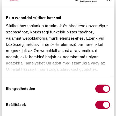
Ez a weboldal sütiket használ
Sütiket használunk a tartalmak és hirdetések személyre
szabásához, közösségi funkciók biztosításához,
valamint weboldalforgalmunk elemzéséhez. Ezenkívül
közösségi média-, hirdető- és elemező partnereinkkel
Közelgő eseményeim:
megosztjuk az Ön weboldalhasználatra vonatkozó
adatait, akik kombinálhatják az adatokat más olyan
Augusztus 6. Szex-újraindító est
adatokkal, amelyeket Ön adott meg számukra vagy az
Élő online előadáson segítek neked a
Ön által használt más szolgáltatásokból gyűjtöttek.
mindennapokba visszahozni az intimitást és
minőségi szexuális kapcsolódást. Az alkalom 2.
Hozzájárulás
felében kérdezhetsz is – szexológusként
Elengedhetetlen
kiválasztása
megoldási stratégiákat adok a te egyedi
helyzetedre.
Jegyek itt kaphatók.
Beállítások