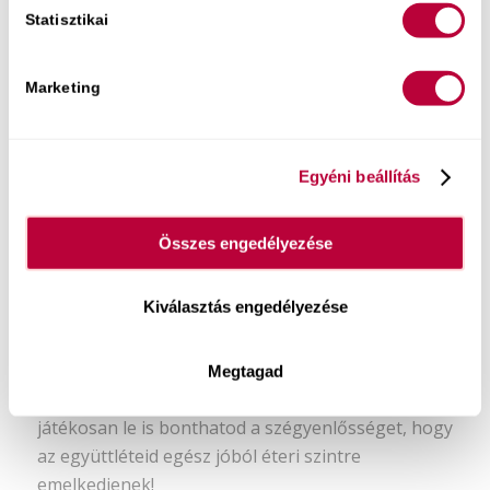
Statisztikai
Marketing
Egyéni beállítás
Összes engedélyezése
Könyvem:
Kiválasztás engedélyezése
Most a tiéd lehet egy olyan kommunikációs
és önismereti eszköztár
, amivel igazán izgalmas
Megtagad
és örömteli lehet a beszélgetés, ráadásul
játékosan le is bonthatod a szégyenlősséget, hogy
az együttléteid egész jóból éteri szintre
emelkedjenek!