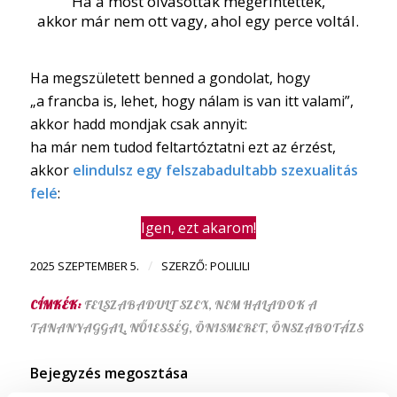
Ha a most olvasottak megérintettek,
akkor már nem ott vagy, ahol egy perce voltál.
Ha megszületett benned a gondolat, hogy
„a francba is, lehet, hogy nálam is van itt valami”,
akkor hadd mondjak csak annyit:
ha már nem tudod feltartóztatni ezt az érzést,
akkor
elindulsz egy felszabadultabb szexualitás
felé
:
Igen, ezt akarom!
/
2025 SZEPTEMBER 5.
SZERZŐ:
POLILILI
CÍMKÉK:
FELSZABADULT SZEX
,
NEM HALADOK A
TANANYAGGAL
,
NŐIESSÉG
,
ÖNISMERET
,
ÖNSZABOTÁZS
Bejegyzés megosztása