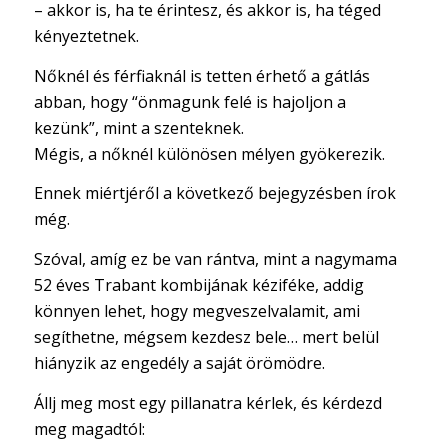
– akkor is, ha te érintesz, és akkor is, ha téged
kényeztetnek.
Nőknél és férfiaknál is tetten érhető a gátlás
abban, hogy “önmagunk felé is hajoljon a
kezünk”, mint a szenteknek.
Mégis, a nőknél különösen mélyen gyökerezik.
Ennek miértjéről a következő bejegyzésben írok
még.
Szóval, amíg ez be van rántva, mint a nagymama
52 éves Trabant kombijának kéziféke, addig
könnyen lehet, hogy megveszelvalamit, ami
segíthetne, mégsem kezdesz bele… mert belül
hiányzik az engedély a saját örömödre.
Állj meg most egy pillanatra kérlek, és kérdezd
meg magadtól: