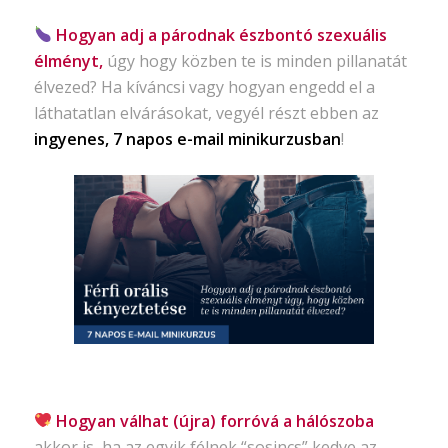
Hogyan adj a párodnak észbontó szexuális
élményt,
úgy hogy közben te is minden pillanatát
élvezed? Ha kíváncsi vagy hogyan engedd el a
láthatatlan elvárásokat, vegyél részt ebben az
ingyenes, 7 napos e-mail minikurzusban
!
Hogyan válhat (újra) forróvá a hálószoba
akkor is, ha az egyik félnek “sosincs” kedve az