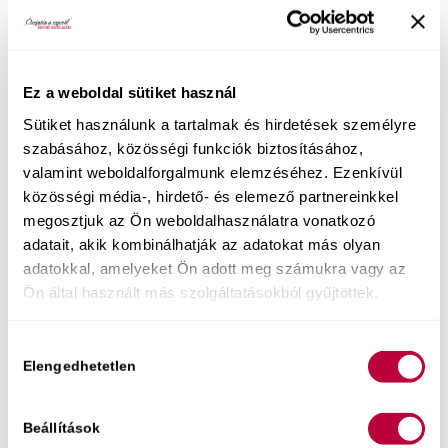
Ez a weboldal sütiket használ
Sütiket használunk a tartalmak és hirdetések személyre
szabásához, közösségi funkciók biztosításához,
valamint weboldalforgalmunk elemzéséhez. Ezenkívül
közösségi média-, hirdető- és elemező partnereinkkel
megosztjuk az Ön weboldalhasználatra vonatkozó
Közelgő eseményeim:
adatait, akik kombinálhatják az adatokat más olyan
adatokkal, amelyeket Ön adott meg számukra vagy az
Augusztus 6. Szex-újraindító est
Ön által használt más szolgáltatásokból gyűjtöttek.
Élő online előadáson segítek neked a
mindennapokba visszahozni az intimitást és
minőségi szexuális kapcsolódást. Az alkalom 2.
Hozzájárulás
Elengedhetetlen
kiválasztása
felében kérdezhetsz is – szexológusként
megoldási stratégiákat adok a te egyedi
helyzetedre.
Beállítások