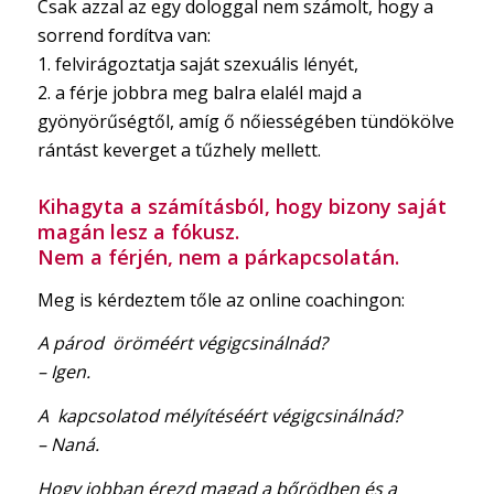
Csak azzal az egy dologgal nem számolt, hogy a
sorrend fordítva van:
1. felvirágoztatja saját szexuális lényét,
2. a férje jobbra meg balra elalél majd a
gyönyörűségtől, amíg ő nőiességében tündökölve
rántást keverget a tűzhely mellett.
Kihagyta a számításból, hogy bizony saját
magán lesz a fókusz.
Nem a férjén, nem a párkapcsolatán.
Meg is kérdeztem tőle az online coachingon:
A párod öröméért végigcsinálnád?
– Igen.
A kapcsolatod mélyítéséért végigcsinálnád?
– Naná.
Hogy jobban érezd magad a bőrödben és a