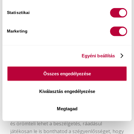
Jegyek itt kaphatók.
Statisztikai
Marketing
Egyéni beállítás
Összes engedélyezése
Kiválasztás engedélyezése
Könyvem:
Most a tiéd lehet egy olyan kommunikációs
Megtagad
és önismereti eszköztár
, amivel igazán izgalmas
és örömteli lehet a beszélgetés, ráadásul
játékosan le is bonthatod a szégyenlősséget, hogy