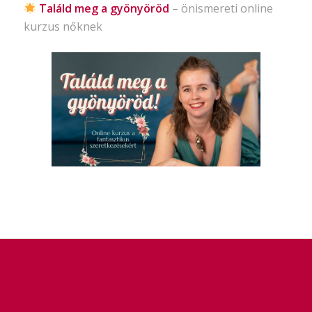
Találd meg a gyönyöröd
– önismereti
online
kurzus nőknek