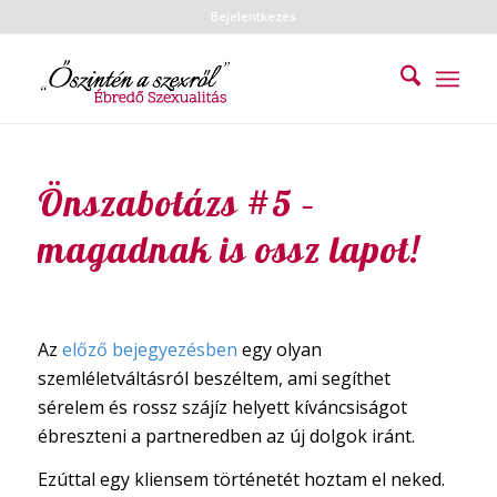
Bejelentkezés
Önszabotázs #5 –
magadnak is ossz lapot!
Az
előző bejegyezésben
egy olyan
szemléletváltásról beszéltem, ami segíthet
sérelem és rossz szájíz helyett kíváncsiságot
ébreszteni a partneredben az új dolgok iránt.
Ezúttal egy kliensem történetét hoztam el neked.