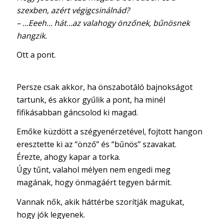
szexben, azért végigcsinálnád?
– …Eeeh… hát…az valahogy önzőnek, bűnösnek
hangzik.
Ott a pont.
Persze csak akkor, ha önszabotáló bajnokságot
tartunk, és akkor gyűlik a pont, ha minél
fifikásabban gáncsolod ki magad.
Emőke küzdött a szégyenérzetével, fojtott hangon
eresztette ki az “önző” és “bűnös” szavakat.
Érezte, ahogy kapar a torka.
Úgy tűnt, valahol mélyen nem engedi meg
magának, hogy önmagáért tegyen bármit.
Vannak nők, akik háttérbe szorítják magukat,
hogy jók legyenek.