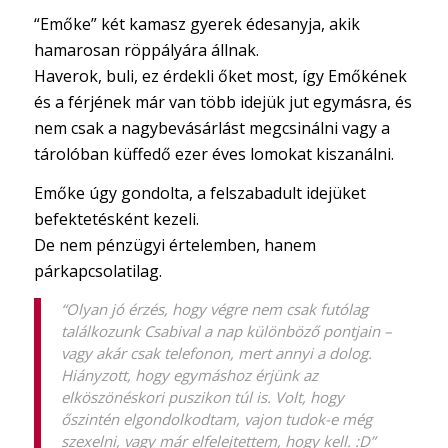
“Emőke” két kamasz gyerek édesanyja, akik
hamarosan röppályára állnak.
Haverok, buli, ez érdekli őket most, így Emőkének
és a férjének már van több idejük jut egymásra, és
nem csak a nagybevásárlást megcsinálni vagy a
tárolóban küffedő ezer éves lomokat kiszanálni.
Emőke úgy gondolta, a felszabadult idejüket
befektetésként kezeli.
De nem pénzügyi értelemben, hanem
párkapcsolatilag.
“Olyan jó érzés, hogy végre nem csak futólag
találkozunk Csabival a nap különböző pontjain –
vagy akár csak telefonon, mert annyi a dolog.
Hiányzott, hogy egymáshoz érjünk az
elköszönéskori puszikon túl is. Volt, hogy
őszintén elgondolkodtam, vajon tudok-e még
szexelni, vagy már elfelejtettem, hogy kell. :D”