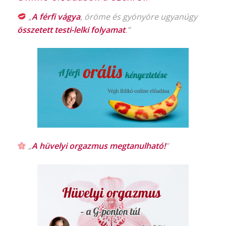
„
A férfi vágya
, öröme és gyönyöre ugyanúgy
összetett testi-lelki folyamat
.”
„
A hüvelyi orgazmus
megtanulható!
”