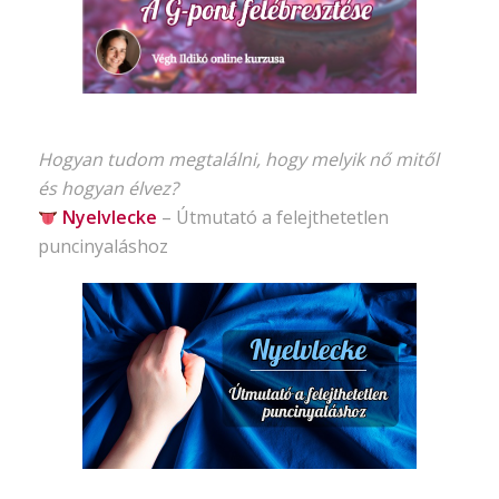
Hogyan tudom megtalálni, hogy melyik nő mitől
és hogyan élvez?
Nyelvlecke
–
Útmutató
a felejthetetlen
puncinyaláshoz