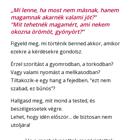
„Mi lenne, ha most nem másnak, hanem
magamnak akarnék valami jót?”
“Mit tehetnék magamért, ami nekem
okozna örömöt, gyönyört?”
Figyeld meg, mi történik benned akkor, amikor
ezekre a kérdésekre gondolsz.
Érzel szorítást a gyomrodban, a torkodban?
Vagy valami nyomást a mellkasodban?
Tiltakozik-e egy hang a fejedben, “ezt nem
szabad, ez bűnös”?
Hallgasd meg, mit mond a tested, és
beszélgessetek végre.
Lehet, hogy idén először… de biztosan nem
utoljára!