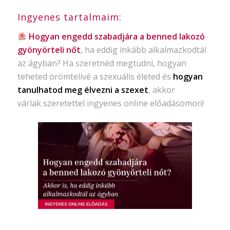
Ingyenes tartalmaim:
Hogyan engedd szabadjára a benned lakozó
gyönyörteli nőt
, ha eddig inkább alkalmazkodtál
az ágyban? Ha szeretnéd megtudni, hogyan
teheted örömtelivé a szexuális életed és
hogyan
tanulhatod meg élvezni a szexet
, akkor
várlak szeretettel ingyenes online előadásomon!