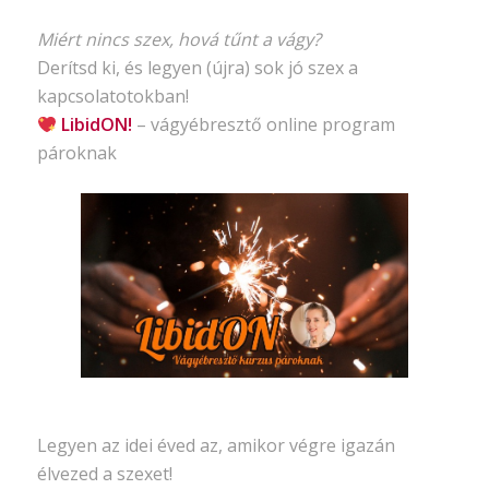
Miért nincs szex, hová tűnt a vágy?
Derítsd ki, és legyen (újra) sok jó szex a
kapcsolatotokban!
LibidON!
– vágyébresztő
online program
pároknak
Legyen az idei éved az, amikor végre igazán
élvezed a szexet!