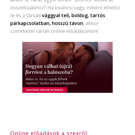
összebújáshoz? Ha kíváncsi vagy, miként élhetsz
te és a társad
vággyal teli, boldog, tartós
párkapcsolatban, hosszú távon
, akkor
szeretettel várlak online előadásomon!
Online előadások a szexről: