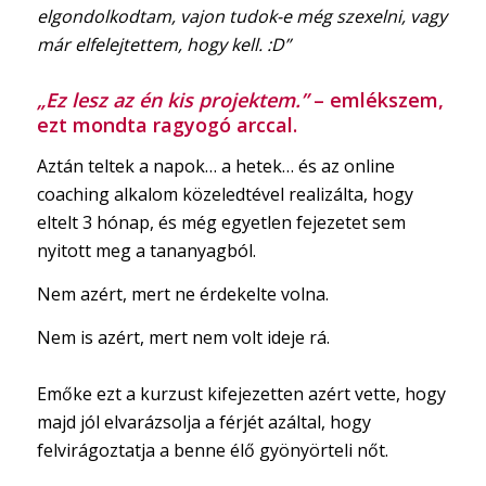
elgondolkodtam, vajon tudok-e még szexelni, vagy
már elfelejtettem, hogy kell. :D”
„Ez lesz az én kis projektem.”
–
emlékszem,
ezt mondta ragyogó arccal.
Aztán teltek a napok… a hetek… és az online
coaching alkalom közeledtével realizálta, hogy
eltelt 3 hónap, és még egyetlen fejezetet sem
nyitott meg a tananyagból.
Nem azért, mert ne érdekelte volna.
Nem is azért, mert nem volt ideje rá.
Emőke ezt a kurzust kifejezetten azért vette, hogy
majd jól elvarázsolja a férjét azáltal, hogy
felvirágoztatja a benne élő gyönyörteli nőt.