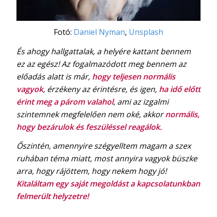
Fotó:
Daniel Nyman
,
Unsplash
És ahogy hallgattalak, a helyére kattant bennem
ez az egész! Az fogalmazódott meg bennem az
előadás alatt is már,
hogy teljesen normális
vagyok
, érzékeny az érintésre, és igen,
ha idő előtt
érint meg a párom valahol
, ami az izgalmi
szintemnek megfelelően nem oké, akkor
normális,
hogy bezárulok és feszüléssel reagálok.
Őszintén, amennyire szégyelltem magam a szex
ruhában téma miatt, most annyira vagyok büszke
arra, hogy rájöttem, hogy nekem hogy jó!
Kitaláltam egy saját megoldást a kapcsolatunkban
felmerült helyzetre!