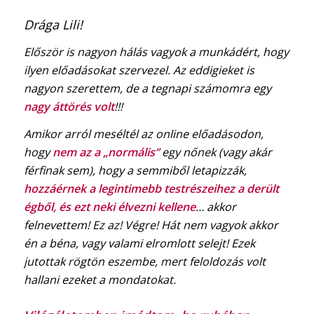
Drága Lili!
Először is nagyon hálás vagyok a munkádért, hogy
ilyen előadásokat szervezel. Az eddigieket is
nagyon szerettem, de a tegnapi számomra egy
nagy áttörés volt
!!!
Amikor arról meséltél az online előadásodon,
hogy
nem az a „normális”
egy nőnek (vagy akár
férfinak sem), hogy a semmiből letapizzák,
hozzáérnek a legintimebb testrészeihez a derült
égből, és ezt neki élvezni kellene
… akkor
felnevettem! Ez az! Végre! Hát nem vagyok akkor
én a béna, vagy valami elromlott selejt! Ezek
jutottak rögtön eszembe, mert feloldozás volt
hallani ezeket a mondatokat.