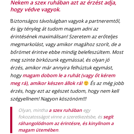
Nekem a szex ruhában azt
az érzést adja,
hogy védve vagyok
.
B
iztonságos távolságban vagyok a partneremtől,
és így tényleg át tudom magam adni az
érintésének maximálisan! Szeretem az erőteljes
megmarkolást, vagy amikor magához szorít, de a
bőrömet érintve ebbe mindig belefeszültem. Most
meg szinte birkózunk egymással, és olyan jó
érzés, amikor már annyira felhúztuk egymást,
hogy
magam dobom le a ruhát (vagy őt kérem
meg rá), amikor készen állok rá!
És az még jobb
érzés, hogy ezt az egészet tudom, hogy nem kell
szégyellnem! Nagyon köszönöm!!!
Olyan, mintha
a szex ruhában
egy
fokozatosságot vinne a szeretkezésbe, és
segít
ráhangolódnom az érintésre, és kinyílnom a
magam ütemében
.