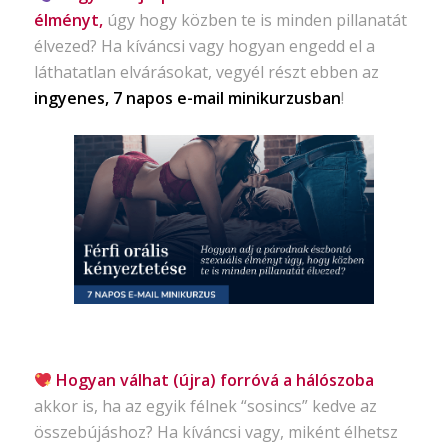
élményt,
úgy hogy közben te is minden pillanatát
élvezed? Ha kíváncsi vagy hogyan engedd el a
láthatatlan elvárásokat, vegyél részt ebben az
ingyenes, 7 napos e-mail minikurzusban
!
Hogyan válhat (újra) forróvá a hálószoba
akkor is, ha az egyik félnek “sosincs” kedve az
összebújáshoz? Ha kíváncsi vagy, miként élhetsz