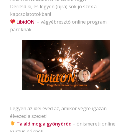
Derítsd ki, és legyen (újra) sok jó szex a
kapcsolatotokban!
LibidON!
– vágyébresztő
online program
pároknak
Legyen az idei éved az, amikor végre igazán
élvezed a szexet!
Találd meg a gyönyöröd
– önismereti
online
kurzus nőknek