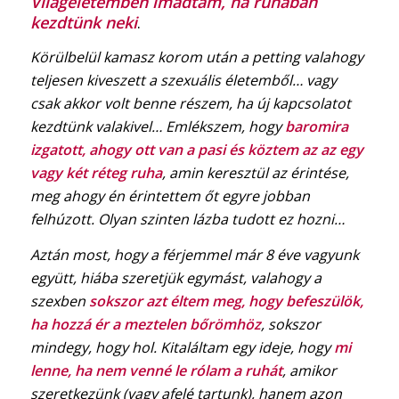
Világéletemben imádtam, ha ruhában
kezdtünk neki
.
Körülbelül kamasz korom után a petting valahogy
teljesen kiveszett a szexuális életemből… vagy
csak akkor volt benne részem, ha új kapcsolatot
kezdtünk valakivel… Emlékszem, hogy
baromira
izgatott, ahogy ott van a pasi és köztem az az egy
vagy két réteg ruha
, amin keresztül az érintése,
meg ahogy én érintettem őt egyre jobban
felhúzott. Olyan szinten lázba tudott ez hozni…
Aztán most, hogy a férjemmel már 8 éve vagyunk
együtt, hiába szeretjük egymást, valahogy a
szexben
sokszor azt éltem meg, hogy befeszülök,
ha hozzá ér a meztelen bőrömhöz
, sokszor
mindegy, hogy hol. Kitaláltam egy ideje, hogy
mi
lenne, ha nem venné le rólam a ruhát
, amikor
szeretkezünk (vagy afelé tartunk), hanem azon