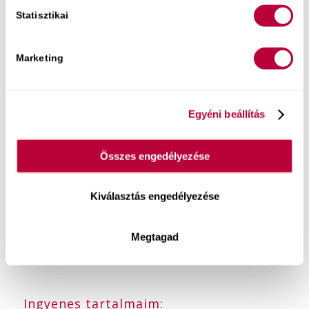
emelkedjenek!
Statisztikai
Nyíltan a szexről – kézikönyv és
kártyamellékletek
Marketing
Egyéni beállítás
Összes engedélyezése
Kiválasztás engedélyezése
Megtagad
Ingyenes tartalmaim: