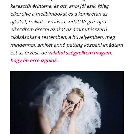
keresztül érintene, és ott, ahol jól esik, főleg
elkerülve a mellbimbókat és a konkrétan az
ajkakat, csiklót… És láss csodát! Végre, újra
elkezdtem érezni azokat az áramütésszerű
cikázásokat a testemben, a hüvelyemben, meg
mindenhol, amiket annó petting közben! Imádtam
ezt az érzést, de
valahol szégyelltem magam,
hogy én erre izgulok…