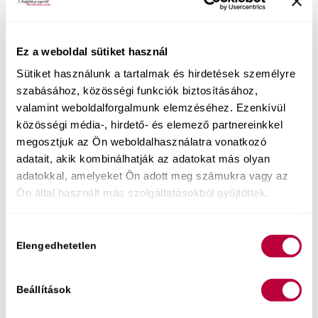
Ez a weboldal sütiket használ
Sütiket használunk a tartalmak és hirdetések személyre
szabásához, közösségi funkciók biztosításához,
valamint weboldalforgalmunk elemzéséhez. Ezenkívül
közösségi média-, hirdető- és elemező partnereinkkel
megosztjuk az Ön weboldalhasználatra vonatkozó
adatait, akik kombinálhatják az adatokat más olyan
adatokkal, amelyeket Ön adott meg számukra vagy az
Ön által használt más szolgáltatásokból gyűjtöttek.
Könyvem:
Most a tiéd lehet egy olyan kommunikációs
Hozzájárulás
és önismereti eszköztár
, amivel igazán izgalmas
Elengedhetetlen
kiválasztása
és örömteli lehet a beszélgetés, ráadásul
játékosan le is bonthatod a szégyenlősséget, hogy
Beállítások
az együttléteid egész jóból éteri szintre