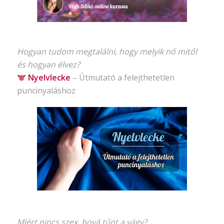
Hogyan tudom megtalálni, hogy melyik nő mitől
és hogyan élvez?
Nyelvlecke
–
Útmutató
a felejthetetlen
puncinyaláshoz
Miért nincs szex, hová tűnt a vágy?