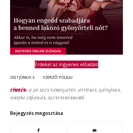
Érdekel az ingyenes előadás!
/
2021 JÚNIUS 3.
SZERZŐ:
POLILILI
CÍMKÉK:
A JÓ SZEX TÁMOGATÓI
,
ÁTTÖRÉS
,
GÁTLÁSOS
,
ONLINE ELŐADÁS
,
SZEXI FEHÉRNEMŰ
Bejegyzés megosztása