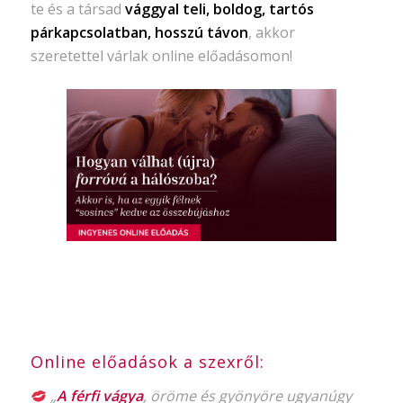
te és a társad
vággyal teli, boldog, tartós
párkapcsolatban, hosszú távon
, akkor
szeretettel várlak online előadásomon!
Online előadások a szexről:
„
A férfi vágya
, öröme és gyönyöre ugyanúgy