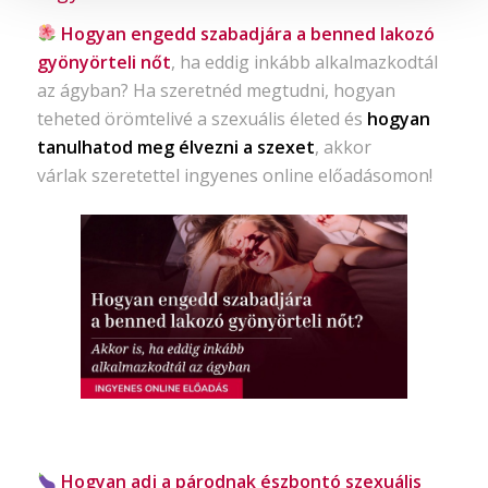
Hogyan engedd szabadjára a benned lakozó
gyönyörteli nőt
, ha eddig inkább alkalmazkodtál
az ágyban? Ha szeretnéd megtudni, hogyan
teheted örömtelivé a szexuális életed és
hogyan
tanulhatod meg élvezni a szexet
, akkor
várlak szeretettel ingyenes online előadásomon!
Hogyan adj a párodnak észbontó szexuális