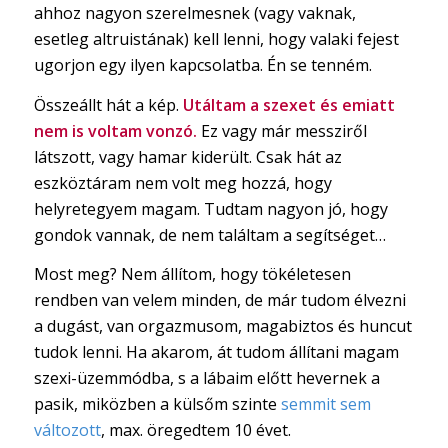
ahhoz nagyon szerelmesnek (vagy vaknak,
esetleg altruistának) kell lenni, hogy valaki fejest
ugorjon egy ilyen kapcsolatba. Én se tenném.
Összeállt hát a kép.
Utáltam a szexet és emiatt
nem is voltam vonzó.
Ez vagy már messziről
látszott, vagy hamar kiderült. Csak hát az
eszköztáram nem volt meg hozzá, hogy
helyretegyem magam. Tudtam nagyon jó, hogy
gondok vannak, de nem találtam a segítséget…
Most meg? Nem állítom, hogy tökéletesen
rendben van velem minden, de már tudom élvezni
a dugást, van orgazmusom, magabiztos és huncut
tudok lenni. Ha akarom, át tudom állítani magam
szexi-üzemmódba, s a lábaim előtt hevernek a
pasik, miközben a külsőm szinte
semmit sem
változott
, max. öregedtem 10 évet.