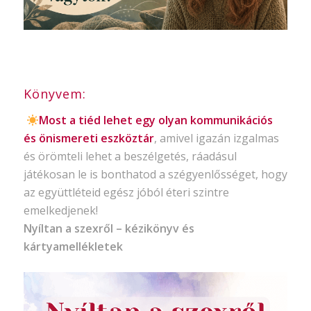
Könyvem:
Most a tiéd lehet egy olyan kommunikációs
és önismereti eszköztár
, amivel igazán izgalmas
és örömteli lehet a beszélgetés, ráadásul
játékosan le is bonthatod a szégyenlősséget, hogy
az együttléteid egész jóból éteri szintre
emelkedjenek!
Nyíltan a szexről – kézikönyv és
kártyamellékletek