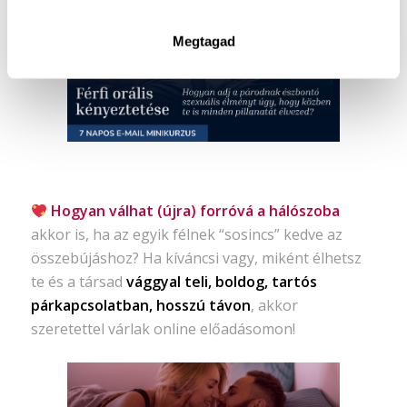
Megtagad
Hogyan válhat (újra) forróvá a hálószoba
akkor is, ha az egyik félnek “sosincs” kedve az
összebújáshoz? Ha kíváncsi vagy, miként élhetsz
te és a társad
vággyal teli, boldog, tartós
párkapcsolatban, hosszú távon
, akkor
szeretettel várlak online előadásomon!