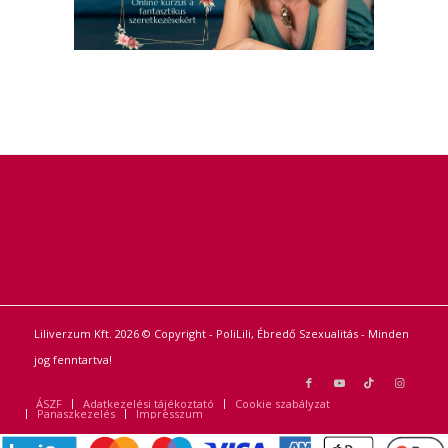
Liliverzum Kft. 2026 © Copyright - PoliLili, Ébredő Szexualitás - Minden
jog fenntartva!
ÁSZF
Adatkezelési tájékoztató
Cookie szabályzat
Panaszkezelés
Impresszum