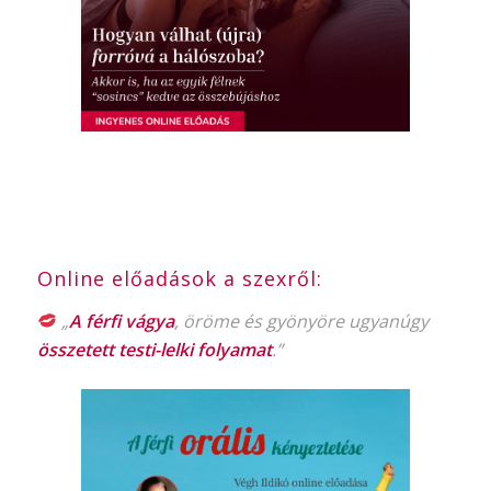
Online előadások a szexről:
„
A férfi vágya
, öröme és gyönyöre ugyanúgy
összetett testi-lelki folyamat
.”