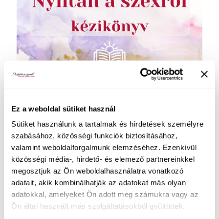
Ez a weboldal sütiket használ
Sütiket használunk a tartalmak és hirdetések személyre
szabásához, közösségi funkciók biztosításához,
Ingyenes tartalmaim:
valamint weboldalforgalmunk elemzéséhez. Ezenkívül
közösségi média-, hirdető- és elemező partnereinkkel
Hogyan engedd szabadjára a benned lakozó
megosztjuk az Ön weboldalhasználatra vonatkozó
gyönyörteli nőt
, ha eddig inkább alkalmazkodtál
adatait, akik kombinálhatják az adatokat más olyan
az ágyban? Ha szeretnéd megtudni, hogyan
adatokkal, amelyeket Ön adott meg számukra vagy az
teheted örömtelivé a szexuális életed és
hogyan
Ön által használt más szolgáltatásokból gyűjtöttek.
tanulhatod meg élvezni a szexet
, akkor