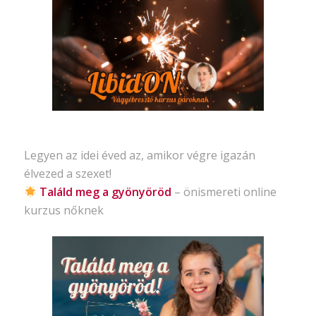
Legyen az idei éved az, amikor végre igazán
élvezed a szexet!
Találd meg a gyönyöröd
– önismereti
online
kurzus nőknek