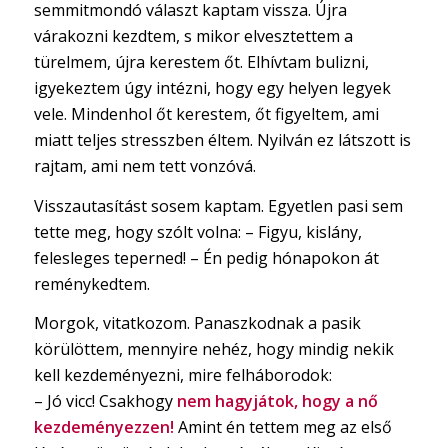
semmitmondó választ kaptam vissza. Újra
várakozni kezdtem, s mikor elvesztettem a
türelmem, újra kerestem őt. Elhívtam bulizni,
igyekeztem úgy intézni, hogy egy helyen legyek
vele. Mindenhol őt kerestem, őt figyeltem, ami
miatt teljes stresszben éltem. Nyilván ez látszott is
rajtam, ami nem tett vonzóvá.
Visszautasítást sosem kaptam. Egyetlen pasi sem
tette meg, hogy szólt volna: – Figyu, kislány,
felesleges teperned! – Én pedig hónapokon át
reménykedtem.
Morgok, vitatkozom. Panaszkodnak a pasik
körülöttem, mennyire nehéz, hogy mindig nekik
kell kezdeményezni, mire felháborodok:
– Jó vicc! Csakhogy
nem hagyjátok, hogy a nő
kezdeményezzen!
Amint én tettem meg az első