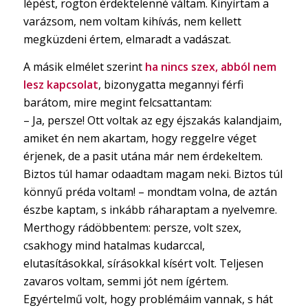
lépést, rögtön érdektelenné váltam. Kinyírtam a
varázsom, nem voltam kihívás, nem kellett
megküzdeni értem, elmaradt a vadászat.
A másik elmélet szerint
ha nincs szex, abból nem
lesz kapcsolat
, bizonygatta megannyi férfi
barátom, mire megint felcsattantam:
– Ja, persze! Ott voltak az egy éjszakás kalandjaim,
amiket én nem akartam, hogy reggelre véget
érjenek, de a pasit utána már nem érdekeltem.
Biztos túl hamar odaadtam magam neki. Biztos túl
könnyű préda voltam! – mondtam volna, de aztán
észbe kaptam, s inkább ráharaptam a nyelvemre.
Merthogy rádöbbentem: persze, volt szex,
csakhogy mind hatalmas kudarccal,
elutasításokkal, sírásokkal kísért volt. Teljesen
zavaros voltam, semmi jót nem ígértem.
Egyértelmű volt, hogy problémáim vannak, s hát