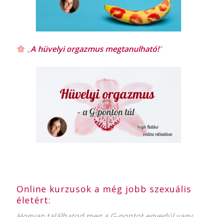
„
A hüvelyi orgazmus
megtanulható!
”
Online kurzusok a még jobb szexuális
életért:
Hogyan találhatod meg a G-pontot egyedül vagy