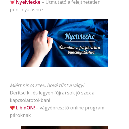
Nyelvlecke
–
Útmutató
a felejthetetlen
puncinyaláshoz
Miért nincs szex, hová tűnt a vágy?
Derítsd ki, és legyen (újra) sok jó szex a
kapcsolatotokban!
LibidON!
– vágyébresztő
online program
pároknak