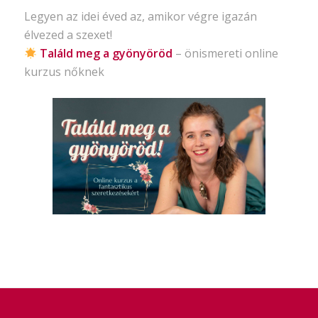
Legyen az idei éved az, amikor végre igazán
élvezed a szexet!
Találd meg a gyönyöröd
– önismereti
online
kurzus nőknek