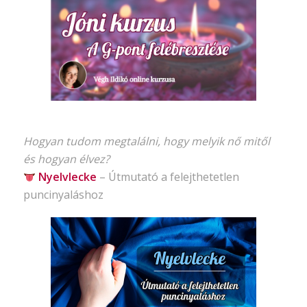
Hogyan tudom megtalálni, hogy melyik nő mitől
és hogyan élvez?
Nyelvlecke
–
Útmutató
a felejthetetlen
puncinyaláshoz