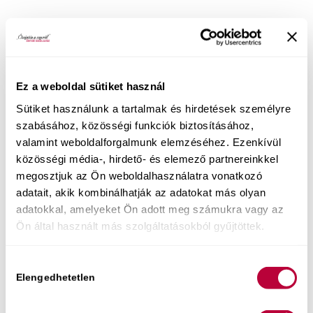
Hogyan válhat (újra) forróvá a hálószoba
akkor is, ha az egyik félnek “sosincs” kedve az
összebújáshoz? Ha kíváncsi vagy, miként élhetsz
te és a társad
vággyal teli, boldog, tartós
Ez a weboldal sütiket használ
párkapcsolatban, hosszú távon
, akkor
Sütiket használunk a tartalmak és hirdetések személyre
szeretettel várlak online előadásomon!
szabásához, közösségi funkciók biztosításához,
valamint weboldalforgalmunk elemzéséhez. Ezenkívül
közösségi média-, hirdető- és elemező partnereinkkel
megosztjuk az Ön weboldalhasználatra vonatkozó
adatait, akik kombinálhatják az adatokat más olyan
adatokkal, amelyeket Ön adott meg számukra vagy az
Ön által használt más szolgáltatásokból gyűjtöttek.
Hozzájárulás
Elengedhetetlen
kiválasztása