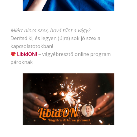
Miért nincs szex, hová tűnt a vágy?
Derítsd ki, és legyen (újra) sok jó szex a
kapcsolatotokban!
LibidON!
– vágyébresztő
online program
pároknak