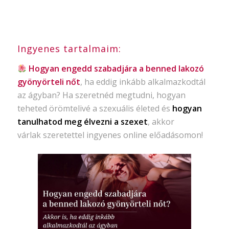
Ingyenes tartalmaim:
Hogyan engedd szabadjára a benned lakozó
gyönyörteli nőt
, ha eddig inkább alkalmazkodtál
az ágyban? Ha szeretnéd megtudni, hogyan
teheted örömtelivé a szexuális életed és
hogyan
tanulhatod meg élvezni a szexet
, akkor
várlak szeretettel ingyenes online előadásomon!