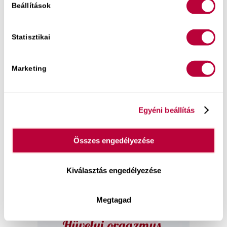
Beállítások
Online előadások a szexről:
Statisztikai
„
A férfi vágya
, öröme és gyönyöre ugyanúgy
összetett testi-lelki folyamat
.”
Marketing
Egyéni beállítás
Összes engedélyezése
Kiválasztás engedélyezése
„
A hüvelyi orgazmus
megtanulható!
”
Megtagad