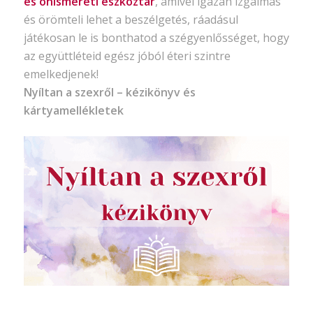
és önismereti eszköztár
, amivel igazán izgalmas
és örömteli lehet a beszélgetés, ráadásul
játékosan le is bonthatod a szégyenlősséget, hogy
az együttléteid egész jóból éteri szintre
emelkedjenek!
Nyíltan a szexről – kézikönyv és
kártyamellékletek