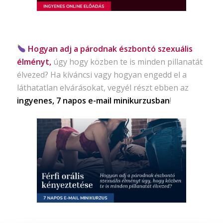
Hogyan adj a párodnak észbontó szexuális
élményt,
úgy hogy közben te is minden pillanatát
élvezed? Ha kíváncsi vagy hogyan engedd el a
láthatatlan elvárásokat, vegyél részt ebben az
ingyenes, 7 napos e-mail minikurzusban
!