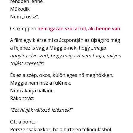
rendben lenne.
Működik.
Nem „rossz”.
Csak éppen
nem igazán szól arról, aki benne van
.
A film egyik érzelmi csúcspontján az újságíró még
a fejéhez is vágja Maggie-nek, hogy
„maga
annyira elveszett, hogy még azt sem tudja, milyen
tojást szeret!!!”
.
És ez a szép, okos, különleges nő meghökken.
Maggie nem hisz a fülének.
Nem akarja hallani.
Rákontráz:
“Ezt hívják változó ízlésnek!”
Ott a pont…
Persze csak akkor, ha a hirtelen felindulásból