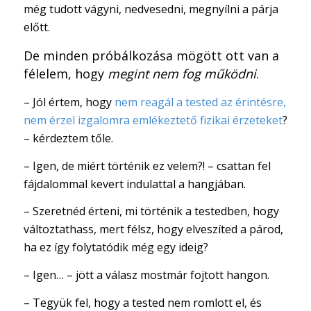
még tudott vágyni, nedvesedni, megnyílni a párja
előtt.
De minden próbálkozása mögött ott van a
félelem, hogy
megint nem fog működni
.
– Jól értem, hogy
nem reagál a tested az érintésre,
nem érzel izgalomra emlékeztető fizikai érzeteket
?
– kérdeztem tőle.
– Igen, de miért történik ez velem?! – csattan fel
fájdalommal kevert indulattal a hangjában.
– Szeretnéd érteni, mi történik a testedben, hogy
változtathass, mert félsz, hogy elveszíted a párod,
ha ez így folytatódik még egy ideig?
– Igen… – jött a válasz mostmár fojtott hangon.
– Tegyük fel, hogy a tested nem romlott el, és