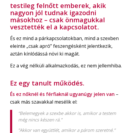
testileg felnőtt emberek, akik
nagyon jól tudnak igazodni
másokhoz – csak önmagukkal
vesztették el a kapcsolatot
.
És ez mind a párkapcsolatokban, mind a szexben
eleinte „csak apró” feszengésként jelentkezik,
aztán kínlódássá növi ki magát.
Ez a vég nélküli alkalmazkodás, ez nem jellemhiba.
Ez egy tanult működés.
És ez nőknél és férfiaknál ugyanúgy jelen van
–
csak más szavakkal mesélik el:
“Belemegyek a szexbe akkor is, amikor a testem
még nincs készen rá.”
”Akkor van együttlét, amikor a párom szeretné.”