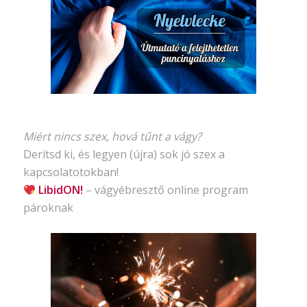
Miért nincs szex, hová tűnt a vágy?
Derítsd ki, és legyen (újra) sok jó szex a
kapcsolatotokban!
LibidON!
– vágyébresztő
online program
pároknak