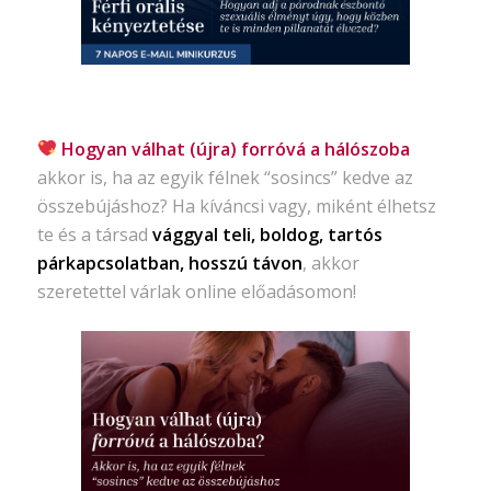
Hogyan válhat (újra) forróvá a hálószoba
akkor is, ha az egyik félnek “sosincs” kedve az
összebújáshoz? Ha kíváncsi vagy, miként élhetsz
te és a társad
vággyal teli, boldog, tartós
párkapcsolatban, hosszú távon
, akkor
szeretettel várlak online előadásomon!