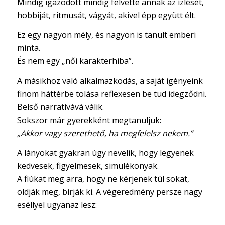
Mindig igazodott mindig felvette annak az ízlését,
hobbiját, ritmusát, vágyát, akivel épp együtt élt.
Ez egy nagyon mély, és nagyon is tanult emberi
minta.
És nem egy „női karakterhiba”.
A másikhoz való alkalmazkodás, a saját igényeink
finom háttérbe tolása reflexesen be tud idegződni.
Belső narratívává válik.
Sokszor már gyerekként megtanuljuk:
„Akkor vagy szerethető, ha megfelelsz nekem.”
A lányokat gyakran úgy nevelik, hogy legyenek
kedvesek, figyelmesek, simulékonyak.
A fiúkat meg arra, hogy ne kérjenek túl sokat,
oldják meg, bírják ki. A végeredmény persze nagy
eséllyel ugyanaz lesz: