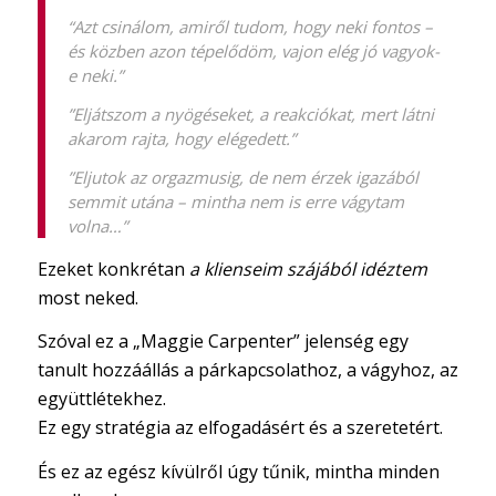
“Azt csinálom, amiről tudom, hogy neki fontos –
és közben azon tépelődöm, vajon elég jó vagyok-
e neki.”
”Eljátszom a nyögéseket, a reakciókat, mert látni
akarom rajta, hogy elégedett.”
”Eljutok az orgazmusig, de nem érzek igazából
semmit utána – mintha nem is erre vágytam
volna…”
Ezeket konkrétan
a klienseim szájából idéztem
most neked.
Szóval ez a „Maggie Carpenter” jelenség egy
tanult hozzáállás a párkapcsolathoz, a vágyhoz, az
együttlétekhez.
Ez egy stratégia az elfogadásért és a szeretetért.
És ez az egész kívülről úgy tűnik, mintha minden