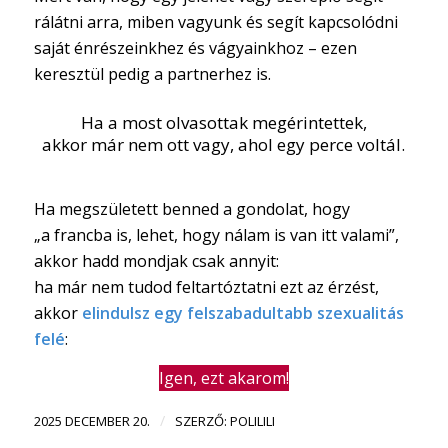
rálátni arra, miben vagyunk és segít kapcsolódni
saját énrészeinkhez és vágyainkhoz – ezen
keresztül pedig a partnerhez is.
Ha a most olvasottak megérintettek,
akkor már nem ott vagy, ahol egy perce voltál.
Ha megszületett benned a gondolat, hogy
„a francba is, lehet, hogy nálam is van itt valami”,
akkor hadd mondjak csak annyit:
ha már nem tudod feltartóztatni ezt az érzést,
akkor
elindulsz egy felszabadultabb szexualitás
felé
:
Igen, ezt akarom!
/
2025 DECEMBER 20.
SZERZŐ:
POLILILI