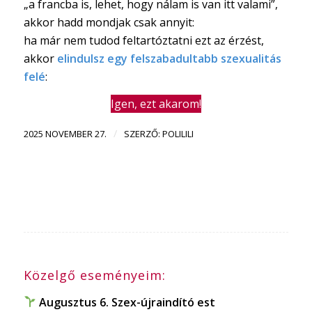
„a francba is, lehet, hogy nálam is van itt valami”,
akkor hadd mondjak csak annyit:
ha már nem tudod feltartóztatni ezt az érzést,
akkor
elindulsz egy felszabadultabb szexualitás
felé
:
Igen, ezt akarom!
/
2025 NOVEMBER 27.
SZERZŐ:
POLILILI
Közelgő eseményeim:
Augusztus 6. Szex-újraindító est