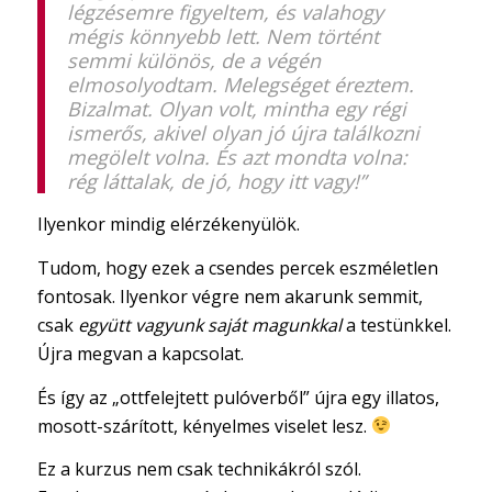
légzésemre figyeltem, és valahogy
mégis könnyebb lett. Nem történt
semmi különös, de a végén
elmosolyodtam. Melegséget éreztem.
Bizalmat. Olyan volt, mintha egy régi
ismerős, akivel olyan jó újra találkozni
megölelt volna. És azt mondta volna:
rég láttalak, de jó, hogy itt vagy!”
Ilyenkor mindig elérzékenyülök.
Tudom, hogy ezek a csendes percek eszméletlen
fontosak. Ilyenkor végre nem akarunk semmit,
csak
együtt vagyunk saját magunkkal
a testünkkel.
Újra megvan a kapcsolat.
És így az „ottfelejtett pulóverből” újra egy illatos,
mosott-szárított, kényelmes viselet lesz.
Ez a kurzus nem csak technikákról szól.