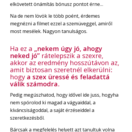
elkövetett önámítás bónusz pontot érne…
Na de nem lövök le több poént, érdemes
megnézni a filmet ezzel a szemüveggel, amiről
most mesélek. Nagyon tanulságos.
Ha ez a
„nekem úgy jó, ahogy
neked jó”
rátelepszik a szexre,
akkor az eredmény hosszútávon az,
amit biztosan szeretnél elkerülni:
hogy
a szex üressé és feladattá
válik számodra
.
Pedig megúszhatod, hogy idővel ide juss, hogyha
nem spórolod ki magad a vágyaiddal, a
kíváncsiságoddal, a saját érzéseiddel a
szeretkezésből.
Bárcsak a megfelelés helyett azt tanultuk volna