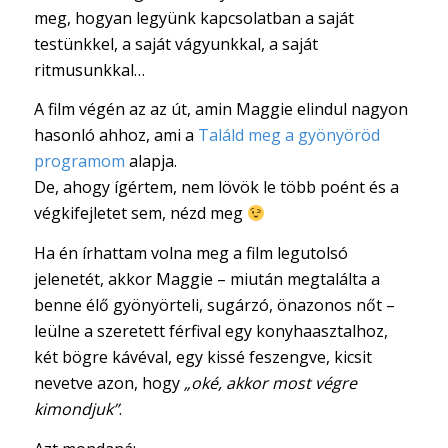
meg, hogyan legyünk kapcsolatban a saját
testünkkel, a saját vágyunkkal, a saját
ritmusunkkal…
A film végén az az út, amin Maggie elindul nagyon
hasonló ahhoz, ami a
Találd meg a gyönyöröd
programom
alapja.
De, ahogy ígértem, nem lövök le több poént és a
végkifejletet sem, nézd meg
Ha én írhattam volna meg a film legutolsó
jelenetét, akkor Maggie – miután megtalálta a
benne élő gyönyörteli, sugárzó, önazonos nőt –
leülne a szeretett férfival egy konyhaasztalhoz,
két bögre kávéval, egy kissé feszengve, kicsit
nevetve azon, hogy
„oké, akkor most végre
kimondjuk”
.