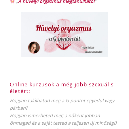
„
A hüvelyi orgazmus
megtanulható!
”
Online kurzusok a még jobb szexuális
életért:
Hogyan találhatod meg a G-pontot egyedül vagy
párban?
Hogyan ismerheted meg a nőként jobban
önmagad és a saját tested a teljesen új minőségű