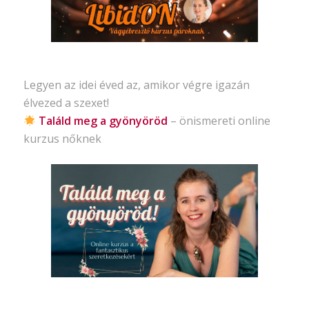
Legyen az idei éved az, amikor végre igazán
élvezed a szexet!
Találd meg a gyönyöröd
– önismereti
online
kurzus nőknek