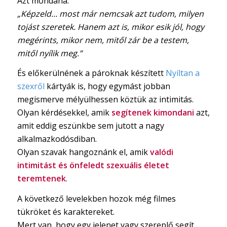
Azt mondaná:
„Képzeld… most már nemcsak azt tudom, milyen
tojást szeretek. Hanem azt is, mikor esik jól, hogy
megérints, mikor nem, mitől zár be a testem,
mitől nyílik meg.”
És előkerülnének a pároknak készített
Nyíltan a
szexről
kártyák is, hogy egymást jobban
megismerve mélyülhessen köztük az intimitás.
Olyan kérdésekkel, amik
segítenek kimondani
azt,
amit eddig eszünkbe sem jutott a nagy
alkalmazkodósdiban.
Olyan szavak hangoznánk el, amik
valódi
intimitást és önfeledt szexuális életet
teremtenek
.
A következő levelekben hozok még filmes
tükröket és karaktereket.
Mert van, hogy egy jelenet vagy szereplő segít