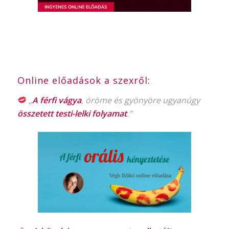
Online előadások a szexről:
„
A férfi vágya
, öröme és gyönyöre ugyanúgy
összetett testi-lelki folyamat
.”