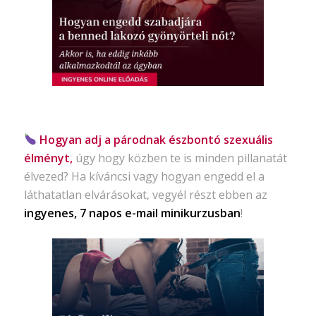
Hogyan adj a párodnak észbontó szexuális
élményt,
úgy hogy közben te is minden pillanatát
élvezed? Ha kíváncsi vagy hogyan engedd el a
láthatatlan elvárásokat, vegyél részt ebben az
ingyenes, 7 napos e-mail minikurzusban
!