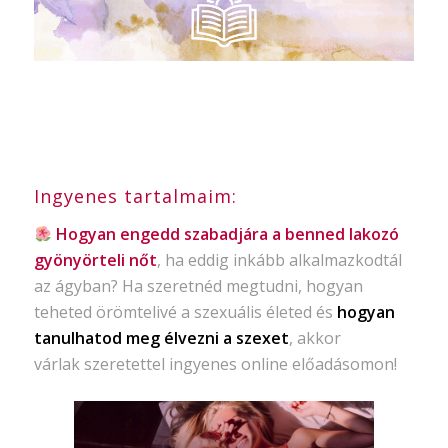
Ingyenes tartalmaim:
Hogyan engedd szabadjára a benned lakozó
gyönyörteli nőt
, ha eddig inkább alkalmazkodtál
az ágyban? Ha szeretnéd megtudni, hogyan
teheted örömtelivé a szexuális életed és
hogyan
tanulhatod meg élvezni a szexet
, akkor
várlak szeretettel ingyenes online előadásomon!