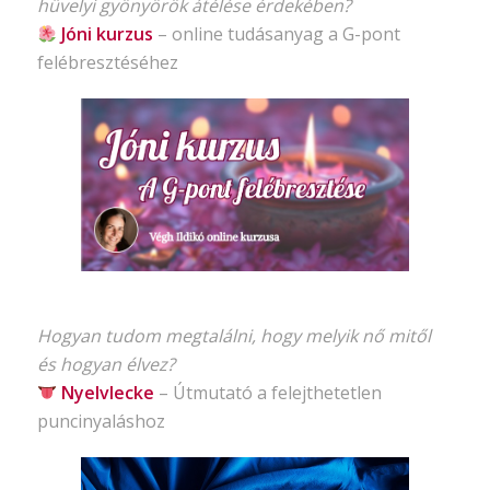
hüvelyi gyönyörök átélése érdekében?
Jóni kurzus
–
online tudásanyag
a G-pont
felébresztéséhez
Hogyan tudom megtalálni, hogy melyik nő mitől
és hogyan élvez?
Nyelvlecke
–
Útmutató
a felejthetetlen
puncinyaláshoz