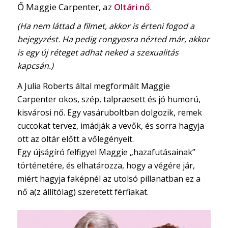
Ő Maggie Carpenter, az
Oltári nő
.
(Ha nem láttad a filmet, akkor is érteni fogod a
bejegyzést. Ha pedig rongyosra nézted már, akkor
is egy új réteget adhat neked a szexualitás
kapcsán.)
A Julia Roberts által megformált Maggie
Carpenter okos, szép, talpraesett és jó humorú,
kisvárosi nő. Egy vasáruboltban dolgozik, remek
cuccokat tervez, imádják a vevők, és sorra hagyja
ott az oltár előtt a vőlegényeit.
Egy újságíró felfigyel Maggie „hazafutásainak”
történetére, és elhatározza, hogy a végére jár,
miért hagyja faképnél az utolsó pillanatban ez a
nő a(z állítólag) szeretett férfiakat.