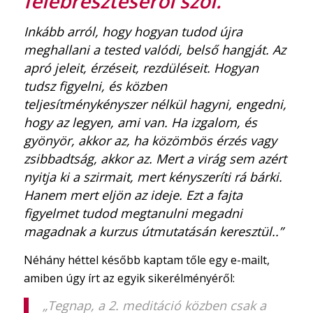
felébresztéséről szól
.
Inkább arról, hogy hogyan tudod újra
meghallani a tested valódi, belső hangját. Az
apró jeleit, érzéseit, rezdüléseit. Hogyan
tudsz figyelni, és közben
teljesítménykényszer nélkül hagyni, engedni,
hogy az legyen, ami van. Ha izgalom, és
gyönyör, akkor az, ha közömbös érzés vagy
zsibbadtság, akkor az. Mert a virág sem azért
nyitja ki a szirmait, mert kényszeríti rá bárki.
Hanem mert eljön az ideje. Ezt a fajta
figyelmet tudod megtanulni megadni
magadnak a kurzus útmutatásán keresztül..”
Néhány héttel később kaptam tőle egy e-mailt,
amiben úgy írt az egyik sikerélményéről:
„Tegnap, a 2. meditáció közben csak a