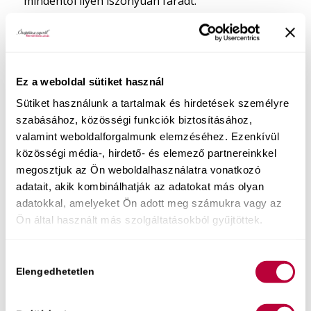
mindentől ilyen iszonyúan fáradt.
Rámutattam, hogy így talán mégsem olyan furcsa,
hogy a teste mindössze annyira képes egy hosszú
melós nap után, mint egy székkarfán felejtett,
magányos, kinyúlt kötött pulóver.
Ez a weboldal sütiket használ
Sütiket használunk a tartalmak és hirdetések személyre
Ez volt az a pillanat, amikor
szabásához, közösségi funkciók biztosításához,
elkezdett másképp nézni a testére.
valamint weboldalforgalmunk elemzéséhez. Ezenkívül
közösségi média-, hirdető- és elemező partnereinkkel
Elindult onnan, hogy szervízelésre szoruló hibás
megosztjuk az Ön weboldalhasználatra vonatkozó
árucikként tekintett magára, amit „meg kell
adatait, akik kombinálhatják az adatokat más olyan
javítani”, oda, hogy élő, érző, bölcs részeként
adatokkal, amelyeket Ön adott meg számukra vagy az
gondoljon rá, aki jelez és
őérte van
.
Ön által használt más szolgáltatásokból gyűjtöttek.
És ha megkapja, amire szüksége van, pihenést,
biztonságot, törődést ad neki, akkor lassanként
Hozzájárulás
újra elkezdhetnek felébredni az érzékei is.
Elengedhetetlen
kiválasztása