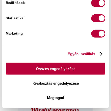
Beállítások
Online előadások a szexről:
Statisztikai
„
A férfi vágya
, öröme és gyönyöre ugyanúgy
összetett testi-lelki folyamat
.”
Marketing
Egyéni beállítás
Összes engedélyezése
Kiválasztás engedélyezése
„
A hüvelyi orgazmus
megtanulható!
”
Megtagad