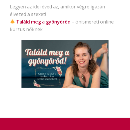
Legyen az idei éved az, amikor végre igazán
élvezed a szexet!
Találd meg a gyönyöröd
– önismereti
online
kurzus nőknek