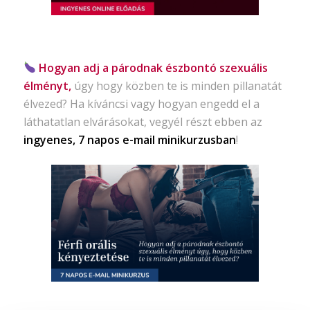
Hogyan adj a párodnak észbontó szexuális
élményt,
úgy hogy közben te is minden pillanatát
élvezed? Ha kíváncsi vagy hogyan engedd el a
láthatatlan elvárásokat, vegyél részt ebben az
ingyenes, 7 napos e-mail minikurzusban
!