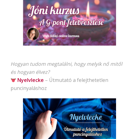
Hogyan tudom megtalálni, hogy melyik nő mitől
és hogyan élvez?
Nyelvlecke
–
Útmutató
a felejthetetlen
puncinyaláshoz