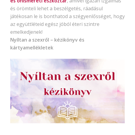
és önismereti eszköztár
, amivel igazán izgalmas
és örömteli lehet a beszélgetés, ráadásul
játékosan le is bonthatod a szégyenlősséget, hogy
az együttléteid egész jóból éteri szintre
emelkedjenek!
Nyíltan a szexről – kézikönyv és
kártyamellékletek