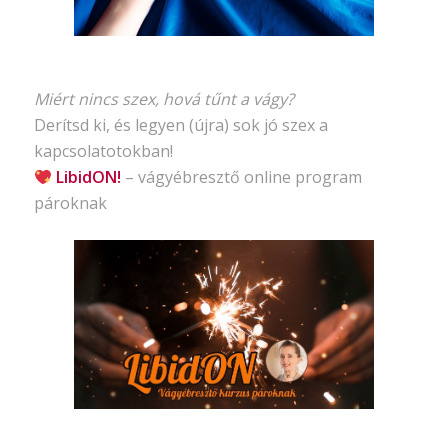
Miért nincs szex, hová tűnt a vágy?
Derítsd ki, és legyen (újra) sok jó szex a
kapcsolatotokban!
LibidON!
– vágyébresztő
online program
pároknak