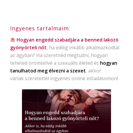
Ingyenes tartalmaim:
Hogyan engedd szabadjára a benned lakozó
gyönyörteli nőt
, ha eddig inkább alkalmazkodtál
az ágyban? Ha szeretnéd megtudni, hogyan
teheted örömtelivé a szexuális életed és
hogyan
tanulhatod meg élvezni a szexet
, akkor
várlak szeretettel ingyenes online előadásomon!