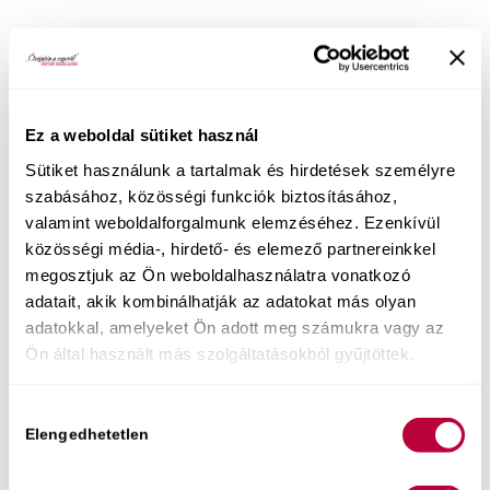
Hogyan válhat (újra) forróvá a hálószoba
akkor is, ha az egyik félnek “sosincs” kedve az
összebújáshoz? Ha kíváncsi vagy, miként élhetsz
te és a társad
vággyal teli, boldog, tartós
Ez a weboldal sütiket használ
párkapcsolatban, hosszú távon
, akkor
Sütiket használunk a tartalmak és hirdetések személyre
szeretettel várlak online előadásomon!
szabásához, közösségi funkciók biztosításához,
valamint weboldalforgalmunk elemzéséhez. Ezenkívül
közösségi média-, hirdető- és elemező partnereinkkel
megosztjuk az Ön weboldalhasználatra vonatkozó
adatait, akik kombinálhatják az adatokat más olyan
adatokkal, amelyeket Ön adott meg számukra vagy az
Ön által használt más szolgáltatásokból gyűjtöttek.
Hozzájárulás
Elengedhetetlen
kiválasztása