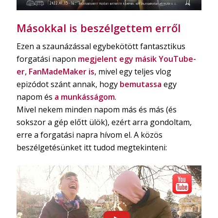
Másokkal is beszélgettem erről
Ezen a szaunázással egybekötött fantasztikus
forgatási napon
megjelent egy másik YouTube-
er, FanMadeMaker is
, mivel egy teljes vlog
epizódot szánt annak, hogy
bemutassa
egy
napom és
a munkásságom
.
Mivel nekem minden napom más és más (és
sokszor a gép előtt ülök), ezért arra gondoltam,
erre a forgatási napra hívom el. A közös
beszélgetésünket itt tudod megtekinteni: