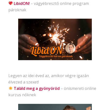
LibidON!
– vágyébresztő
online program
pároknak
Legyen az idei éved az, amikor végre igazán
élvezed a szexet!
Találd meg a gyönyöröd
– önismereti
online
kurzus nőknek