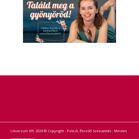
Liliverzum Kft. 2026 © Copyright - PoliLili, Ébredő Szexualitás - Minden
jog fenntartva!