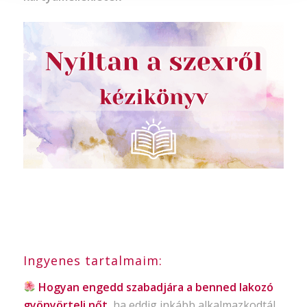
Ingyenes tartalmaim:
Hogyan engedd szabadjára a benned lakozó
gyönyörteli nőt
, ha eddig inkább alkalmazkodtál