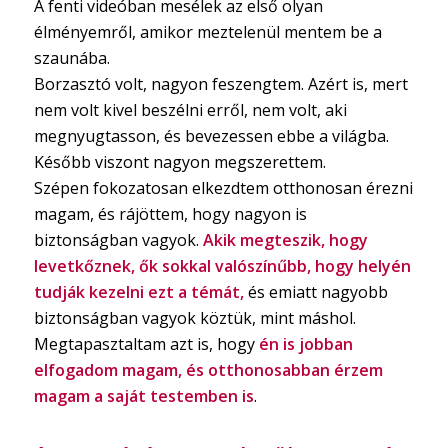
A fenti videóban mesélek az első olyan
élményemről, amikor meztelenül mentem be a
szaunába.
Borzasztó volt, nagyon feszengtem. Azért is, mert
nem volt kivel beszélni erről, nem volt, aki
megnyugtasson, és bevezessen ebbe a világba.
Később viszont nagyon megszerettem.
Szépen fokozatosan elkezdtem otthonosan érezni
magam, és rájöttem, hogy nagyon is
biztonságban vagyok.
Akik megteszik, hogy
levetkőznek, ők sokkal valószínűbb, hogy helyén
tudják kezelni ezt a témát,
és emiatt nagyobb
biztonságban vagyok köztük, mint máshol.
Megtapasztaltam azt is, hogy
én is jobban
elfogadom magam, és otthonosabban érzem
magam a saját testemben is
.