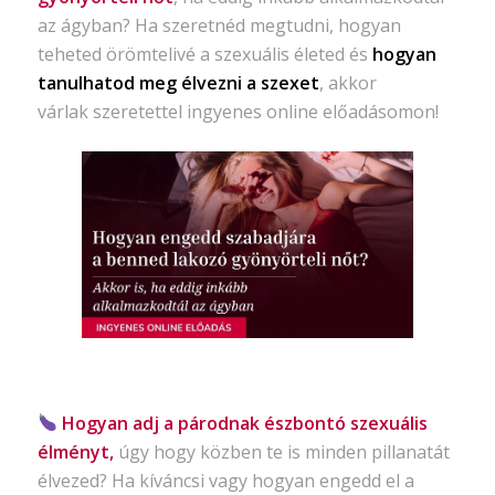
az ágyban? Ha szeretnéd megtudni, hogyan
teheted örömtelivé a szexuális életed és
hogyan
tanulhatod meg élvezni a szexet
, akkor
várlak szeretettel ingyenes online előadásomon!
Hogyan adj a párodnak észbontó szexuális
élményt,
úgy hogy közben te is minden pillanatát
élvezed? Ha kíváncsi vagy hogyan engedd el a