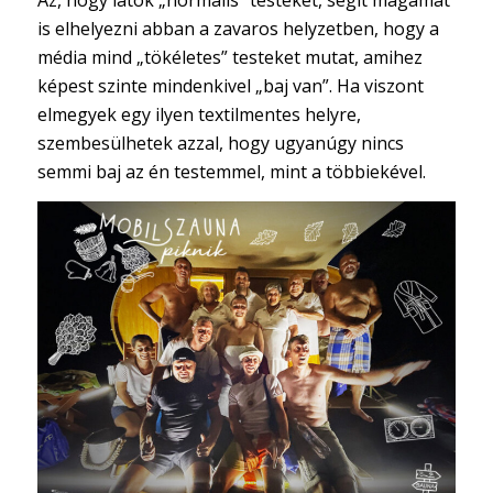
Az, hogy látok „normális” testeket, segít magamat
is elhelyezni abban a zavaros helyzetben, hogy a
média mind „tökéletes” testeket mutat, amihez
képest szinte mindenkivel „baj van”. Ha viszont
elmegyek egy ilyen textilmentes helyre,
szembesülhetek azzal, hogy ugyanúgy nincs
semmi baj az én testemmel, mint a többiekével.