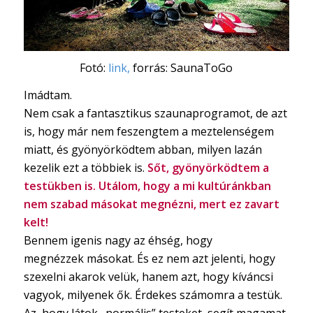
Fotó:
link,
forrás: SaunaToGo
Imádtam.
Nem csak a fantasztikus szaunaprogramot, de azt
is, hogy már nem feszengtem a meztelenségem
miatt, és gyönyörködtem abban, milyen lazán
kezelik ezt a többiek is.
Sőt, gyönyörködtem a
testükben is. Utálom, hogy a mi kultúránkban
nem szabad másokat megnézni, mert ez zavart
kelt!
Bennem igenis nagy az éhség, hogy
megnézzek másokat. És ez nem azt jelenti, hogy
szexelni akarok velük, hanem azt, hogy kíváncsi
vagyok, milyenek ők. Érdekes számomra a testük.