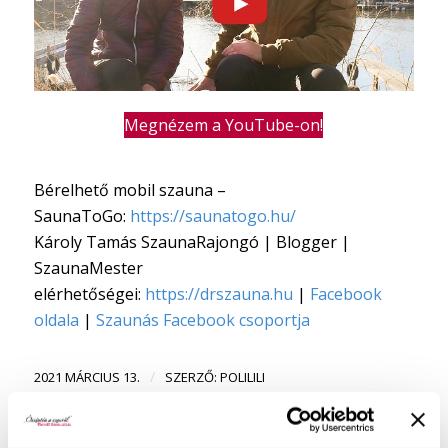
Megnézem a YouTube-on!
Bérelhető mobil szauna –
SaunaToGo:
https://saunatogo.hu/
Károly Tamás SzaunaRajongó | Blogger |
SzaunaMester
elérhetőségei:
https://drszauna.hu
|
Facebook
oldala
|
Szaunás Facebook csoportja
/
2021 MÁRCIUS 13.
SZERZŐ:
POLILILI