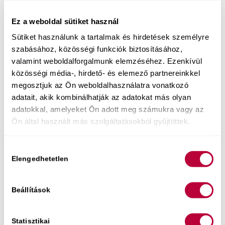
Ez a weboldal sütiket használ
Sütiket használunk a tartalmak és hirdetések személyre
szabásához, közösségi funkciók biztosításához,
valamint weboldalforgalmunk elemzéséhez. Ezenkívül
Közelgő eseményeim:
közösségi média-, hirdető- és elemező partnereinkkel
Augusztus 6. Szex-újraindító est
megosztjuk az Ön weboldalhasználatra vonatkozó
adatait, akik kombinálhatják az adatokat más olyan
Élő online előadáson segítek neked a
adatokkal, amelyeket Ön adott meg számukra vagy az
mindennapokba visszahozni az intimitást és
Ön által használt más szolgáltatásokból gyűjtöttek.
minőségi szexuális kapcsolódást. Az alkalom 2.
felében kérdezhetsz is – szexológusként
Hozzájárulás
megoldási stratégiákat adok a te egyedi
Elengedhetetlen
kiválasztása
helyzetedre.
Jegyek itt kaphatók.
Beállítások
Statisztikai