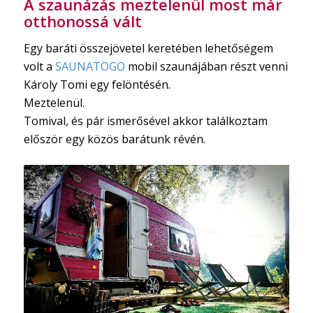
A szaunázás meztelenül most már
otthonossá vált
Egy baráti összejövetel keretében lehetőségem
volt a
SAUNATOGO
mobil szaunájában részt venni
Károly Tomi egy felöntésén.
Meztelenül.
Tomival, és pár ismerősével akkor találkoztam
először egy közös barátunk révén.