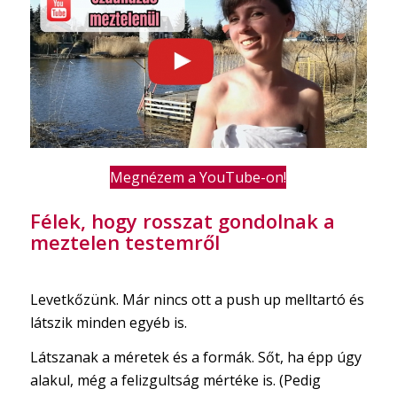
Megnézem a YouTube-on!
Félek, hogy rosszat gondolnak a
meztelen testemről
Levetkőzünk. Már nincs ott a push up melltartó és
látszik minden egyéb is.
Látszanak a méretek és a formák. Sőt, ha épp úgy
alakul, még a felizgultság mértéke is. (Pedig