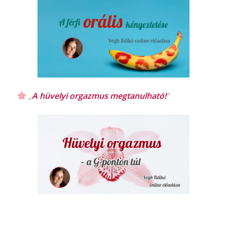
„
A hüvelyi orgazmus
megtanulható!
”