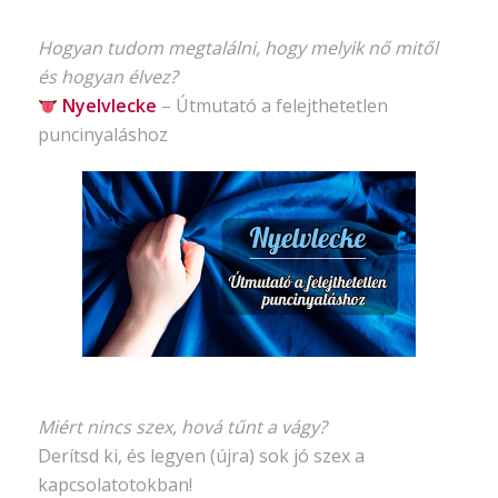
Hogyan tudom megtalálni, hogy melyik nő mitől
és hogyan élvez?
Nyelvlecke
–
Útmutató
a felejthetetlen
puncinyaláshoz
Miért nincs szex, hová tűnt a vágy?
Derítsd ki, és legyen (újra) sok jó szex a
kapcsolatotokban!