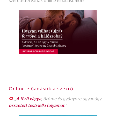
szeretettel várlak online előadásomon!
Online előadások a szexről:
„
A férfi vágya
, öröme és gyönyöre ugyanúgy
összetett testi-lelki folyamat
.”