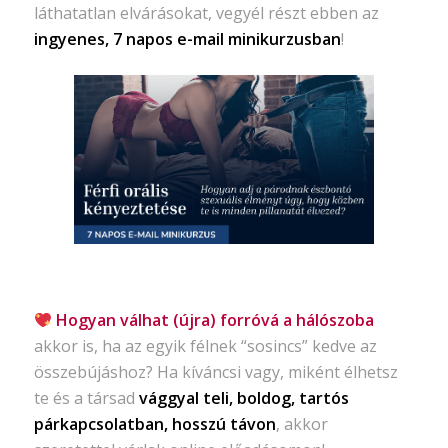
láthatatlan elvárásokat, vegyél részt ebben az
ingyenes, 7 napos e-mail minikurzusban
!
Hogyan válhat (újra) forróvá a hálószoba
akkor is, ha az egyik félnek “sosincs” kedve az
összebújáshoz? Ha kíváncsi vagy, miként élhetsz
te és a társad
vággyal teli, boldog, tartós
párkapcsolatban, hosszú távon
, akkor