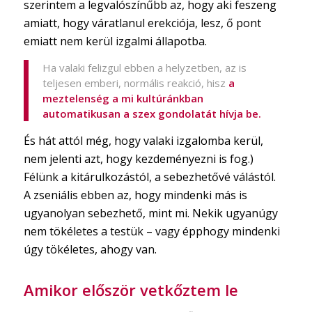
szerintem a legvalószínűbb az, hogy aki feszeng
amiatt, hogy váratlanul erekciója, lesz, ő pont
emiatt nem kerül izgalmi állapotba.
Ha valaki felizgul ebben a helyzetben, az is
teljesen emberi, normális reakció, hisz
a
meztelenség a mi kultúránkban
automatikusan a szex gondolatát hívja be.
És hát attól még, hogy valaki izgalomba kerül,
nem jelenti azt, hogy kezdeményezni is fog.)
Félünk a kitárulkozástól, a sebezhetővé válástól.
A zseniális ebben az, hogy mindenki más is
ugyanolyan sebezhető, mint mi. Nekik ugyanúgy
nem tökéletes a testük – vagy épphogy mindenki
úgy tökéletes, ahogy van.
Amikor először vetkőztem le