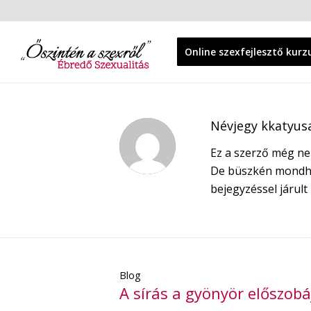
Online szexfejlesztő kurz
Névjegy
kkatyus
Ez a szerző még ne
De büszkén mondh
bejegyzéssel járult 
Blog
A sírás a gyönyör előszobá