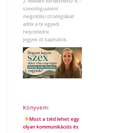
2. felében kérdezhetsz is –
szexológusként
megoldási stratégiákat
adok a te egyedi
helyzetedre.
Jegyek itt kaphatók.
Könyvem:
Most a tiéd lehet egy
olyan kommunikációs és