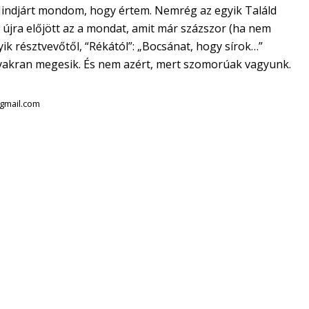
?Mindjárt mondom, hogy értem. Nemrég az egyik Találd
jra előjött az a mondat, amit már százszor (ha nem
yik résztvevőtől, “Rékától”: „Bocsánat, hogy sírok…”
yakran megesik. És nem azért, mert szomorúak vagyunk.
gmail.com