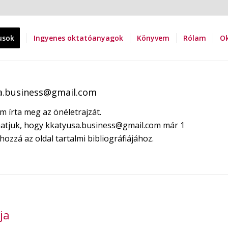
usok
Ingyenes oktatóanyagok
Könyvem
Rólam
Ok
a.business@gmail.com
m írta meg az önéletrajzát.
atjuk, hogy
kkatyusa.business@gmail.com
már 1
hozzá az oldal tartalmi bibliográfiájához.
ja