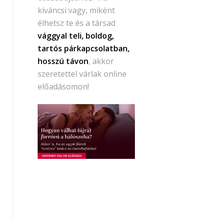
kíváncsi vagy, miként
élhetsz te és a társad
vággyal teli, boldog,
tartós párkapcsolatban,
hosszú távon
, akkor
szeretettel várlak online
előadásomon!