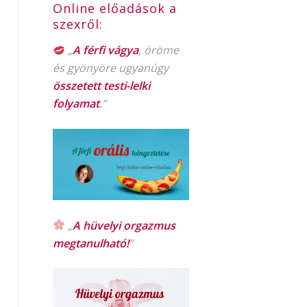
Online előadások a
szexről:
„
A férfi vágya
, öröme
és gyönyöre ugyanúgy
összetett testi-lelki
folyamat
.”
„
A hüvelyi orgazmus
megtanulható!
”