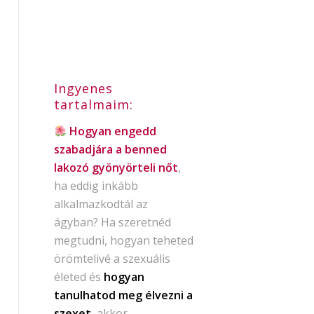
Ingyenes
tartalmaim:
Hogyan engedd
szabadjára a benned
lakozó gyönyörteli nőt
,
ha eddig inkább
alkalmazkodtál az
ágyban? Ha szeretnéd
megtudni, hogyan teheted
örömtelivé a szexuális
életed és
hogyan
tanulhatod meg élvezni a
szexet
, akkor