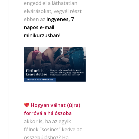
engedd el a láthatatlan
elvárásokat, vegyél részt
ebben az
ingyenes, 7
napos e-mail
minikurzusban
!
Hogyan válhat (újra)
forróvá a hálószoba
akkor is, ha az egyik
félnek “sosincs” kedve az
összebújáshoz? Ha