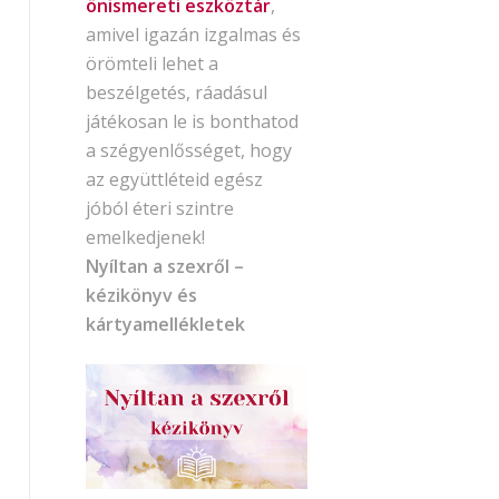
önismereti eszköztár
,
amivel igazán izgalmas és
örömteli lehet a
beszélgetés, ráadásul
játékosan le is bonthatod
a szégyenlősséget, hogy
az együttléteid egész
jóból éteri szintre
emelkedjenek!
Nyíltan a szexről –
kézikönyv és
kártyamellékletek