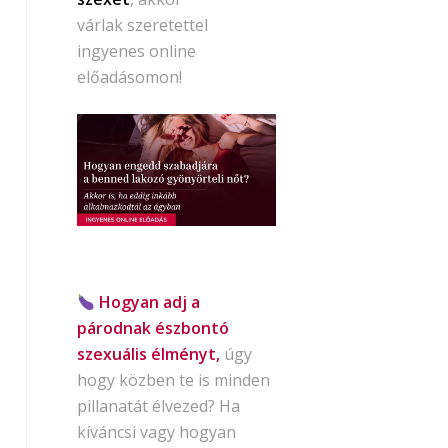
várlak szeretettel
ingyenes online
előadásomon!
Hogyan adj a
párodnak észbontó
szexuális élményt,
úgy
hogy közben te is minden
pillanatát élvezed? Ha
kíváncsi vagy hogyan