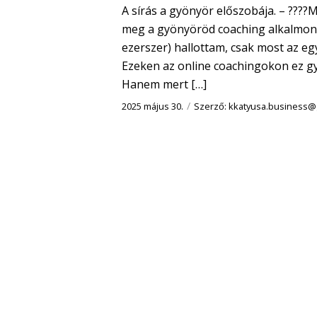
A sírás a gyönyör előszobája. – ???
meg a gyönyöröd coaching alkalmon ú
ezerszer) hallottam, csak most az eg
Ezeken az online coachingokon ez g
Hanem mert […]
/
2025 május 30.
Szerző:
kkatyusa.business@