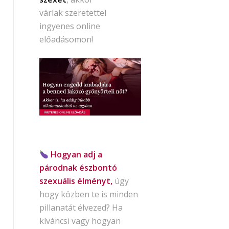
várlak szeretettel
ingyenes online
előadásomon!
Hogyan adj a
párodnak észbontó
szexuális élményt,
úgy
hogy közben te is minden
pillanatát élvezed? Ha
kíváncsi vagy hogyan