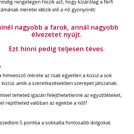
ndig rengetegen hiszik azt, hogy kizárólag a férfi
zámának méretei idézik elő a nő gyönyörét:
inél nagyobb a farok, annál nagyobb
élvezetet nyújt.
Ezt hinni pedig teljesen téves.
?
a hímvessző mérete az csak egyetlen a közül a sok
r közül, amik a szeretkezésekben szerepet játszanak.
ivel teheted igazán felejthetetlenné az együttléteket,
vel repítheted valóban az egekbe a nőt?
szedtem 5 pontba a sokkalta fontosabb dolgokat.