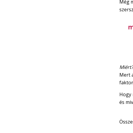
Még mi
szers
m
Miért
Mert 
fakto
Hogy m
és mi
Össze