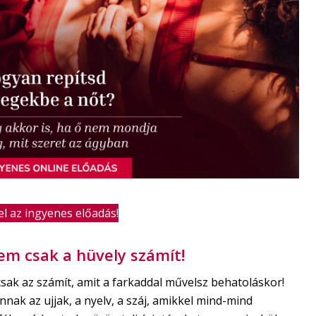
l az ingyenes előadás!
em csak a hüvely számít!
sak az számít, amit a farkaddal művelsz behatoláskor!
nnak az ujjak, a nyelv, a száj, amikkel mind-mind