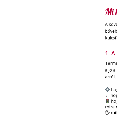
Mi 
A köv
bőveb
kulcs
1. A
Termé
a jó 
arról,
hog
↔️ ho
hog
mire 
🖐️ mi