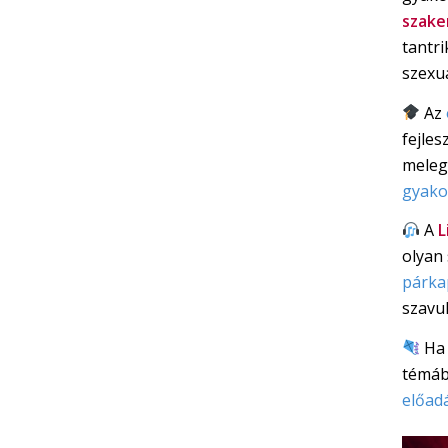
szake
tantr
szexu
Az
fejles
meleg
gyakor
A
L
olyan
párka
szavuk
Ha 
témáb
előad