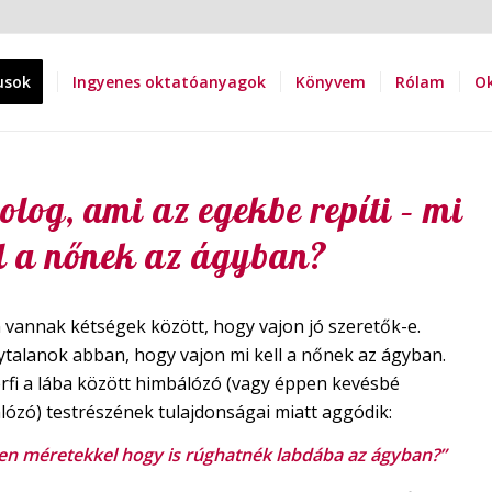
usok
Ingyenes oktatóanyagok
Könyvem
Rólam
Ok
olog, ami az egekbe repíti – mi
l a nőnek az ágyban?
 vannak kétségek között, hogy vajon jó szeretők-e.
ytalanok abban, hogy vajon mi kell a nőnek az ágyban.
érfi a lába között himbálózó (vagy éppen kevésbé
lózó) testrészének tulajdonságai miatt aggódik:
yen méretekkel hogy is rúghatnék labdába az ágyban?”