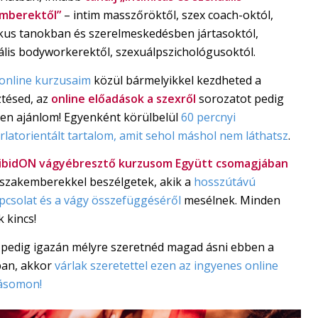
mberektől”
– intim masszőröktől, szex coach-októl,
ikus tanokban és szerelmeskedésben jártasoktól,
ális bodyworkerektől, szexuálpszichológusoktól.
online kurzusaim
közül bármelyikkel kezdheted a
ztésed, az
online előadások a szexről
sorozatot pedig
en ajánlom! Egyenként körülbelül
60 percnyi
latorientált tartalom, amit sehol máshol nem láthatsz
.
ibidON vágyébresztő kurzusom Együtt csomagjában
 szakemberekkel beszélgetek, akik a
hosszútávú
pcsolat és a vágy összefüggéséről
mesélnek. Minden
 kincs!
pedig igazán mélyre szeretnéd magad ásni ebben a
an, akkor
várlak szeretettel ezen az ingyenes online
ásomon!