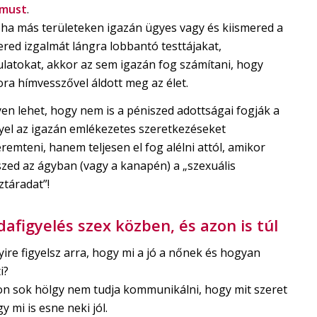
zmust
.
, ha más területeken igazán ügyes vagy és kiismered a
red izgalmát lángra lobbantó testtájakat,
latokat, akkor az sem igazán fog számítani, hogy
ra hímvesszővel áldott meg az élet.
en lehet, hogy nem is a péniszed adottságai fogják a
yel az igazán emlékezetes szeretkezéseket
emteni, hanem teljesen el fog alélni attól, amikor
szed az ágyban (vagy a kanapén) a „szexuális
ztáradat”!
dafigyelés szex közben, és azon is túl
re figyelsz arra, hogy mi a jó a nőnek és hogyan
i?
n sok hölgy nem tudja kommunikálni, hogy mit szeret
y mi is esne neki jól.