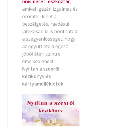
önismereti eszköztár
,
amivel igazán izgalmas és
örömteli lehet a
beszélgetés, ráadásul
játékosan le is bonthatod
a szégyenlősséget, hogy
az együttléteid egész
jóból éteri szintre
emelkedjenek!
Nyíltan a szexről –
kézikönyv és
kártyamellékletek