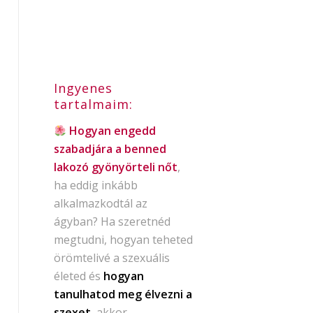
Ingyenes
tartalmaim:
Hogyan engedd
szabadjára a benned
lakozó gyönyörteli nőt
,
ha eddig inkább
alkalmazkodtál az
ágyban? Ha szeretnéd
megtudni, hogyan teheted
örömtelivé a szexuális
életed és
hogyan
tanulhatod meg élvezni a
szexet
, akkor