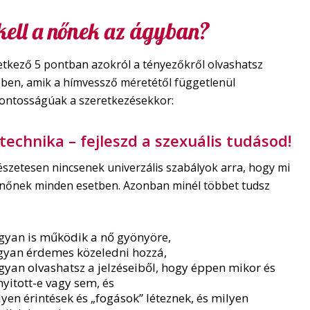
kell a nőnek az ágyban?
etkező 5 pontban azokról a tényezőkről olvashatsz
ben, amik a hímvessző méretétől függetlenül
fontosságúak a szeretkezésekkor:
 technika – fejleszd a szexuális tudásod!
szetesen nincsenek univerzális szabályok arra, hogy mi
a nőnek minden esetben. Azonban minél többet tudsz
yan is működik a nő gyönyöre,
gyan érdemes közeledni hozzá,
yan olvashatsz a jelzéseiből, hogy éppen mikor és
nyitott-e vagy sem, és
lyen érintések és „fogások” léteznek, és milyen