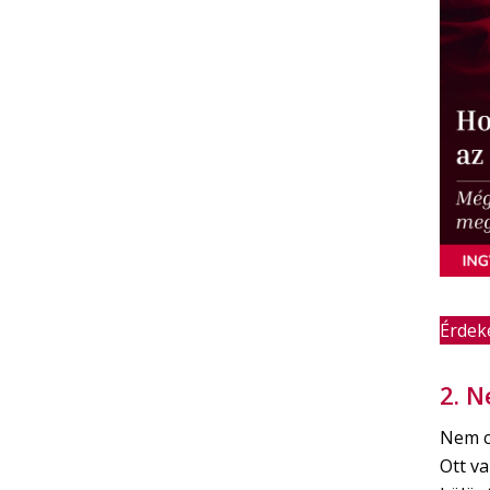
Érdeke
2. N
Nem c
Ott va