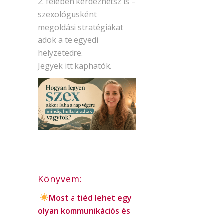
2. felében kérdezhetsz is –
szexológusként
megoldási stratégiákat
adok a te egyedi
helyzetedre.
Jegyek itt kaphatók.
Könyvem:
Most a tiéd lehet egy
olyan kommunikációs és