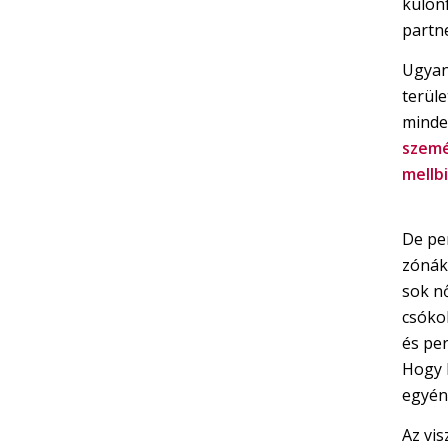
külön
partn
Ugyan
terüle
mindeg
szem
mellb
De pe
zónák
sok nő
csókol
és pe
Hogy 
egyéni
Az vi