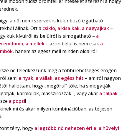
féle módon tudsz örömteli érintéseket szerezni a hölgy
erednek.
így, a női nemi szervek is különböző izgatható
tekből állnak. Ott a
csikló, a kisajkak, a nagyajkak
–
yikük kívülről és belülről is simogatható –
a
éremdomb,
a
mellek
-. azon belül is nem csak
a
imbók
, hanem az egész mell minden oldalról.
rsze ne feledkezzünk meg a többi lehetséges erogén
ról sem:
a nyak, a vállak,
az egész hát
– amiről nagyon
től hallottam, hogy „megőrül” tőle, ha simogatják,
gatják, karmolják, masszírozzák -, vagy akár
a talpak
…
rsze
a popsi
!
kinek mi és akár milyen kombinációban, az teljesen
.
szont tény, hogy
a legtöbb nő nehezen éri el a hüvelyi