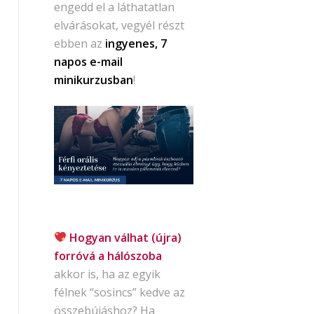
engedd el a láthatatlan
elvárásokat, vegyél részt
ebben az
ingyenes, 7
napos e-mail
minikurzusban
!
Hogyan válhat (újra)
forróvá a hálószoba
akkor is, ha az egyik
félnek “sosincs” kedve az
összebújáshoz? Ha