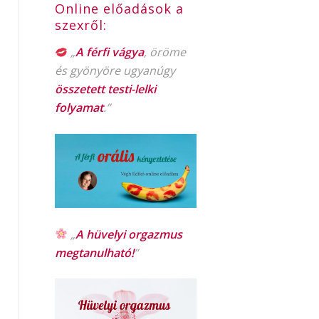
Online előadások a
szexről:
„
A férfi vágya
, öröme
és gyönyöre ugyanúgy
összetett testi-lelki
folyamat
.”
„
A hüvelyi orgazmus
megtanulható!
”