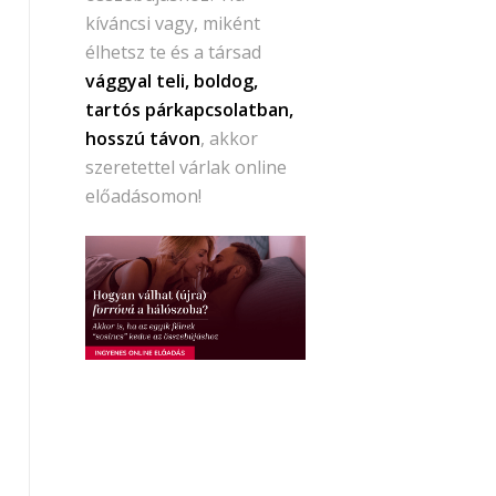
kíváncsi vagy, miként
élhetsz te és a társad
vággyal teli, boldog,
tartós párkapcsolatban,
hosszú távon
, akkor
szeretettel várlak online
előadásomon!