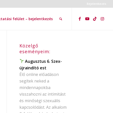
Bejelentkezés
tatási felület – bejelentkezés
Közelgő
eseményeim:
Augusztus 6. Szex-
újraindító est
Élő online előadáson
segítek neked a
mindennapokba
visszahozni az intimitást
és minőségi szexuális
kapcsolódást. Az alkalom