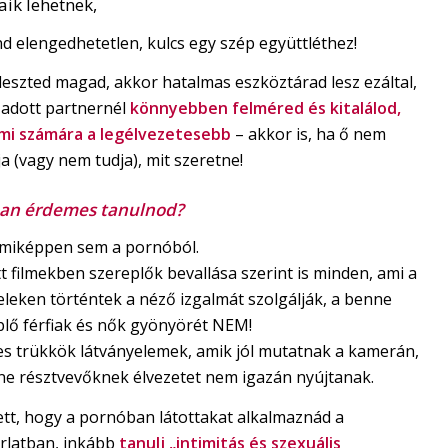
aik lehetnek,
d elengedhetetlen, kulcs egy szép együttléthez!
leszted magad, akkor hatalmas eszköztárad lesz ezáltal,
 adott partnernél
könnyebben felméred és kitalálod,
mi számára a legélvezetesebb
– akkor is, ha ő nem
 (vagy nem tudja), mit szeretne!
an érdemes tanulnod?
miképpen sem a pornóból.
t filmekben szereplők bevallása szerint is minden, ami a
eleken történtek a néző izgalmát szolgálják, a benne
plő férfiak és nők gyönyörét NEM!
mes trükkök látványelemek, amik jól mutatnak a kamerán,
ne résztvevőknek élvezetet nem igazán nyújtanak.
ett, hogy a pornóban látottakat alkalmaznád a
rlatban, inkább
tanulj „intimitás és szexuális