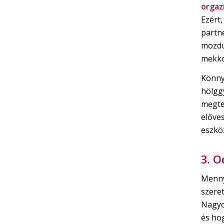
orga
Ezért
partne
mozdu
mekko
Könny
hölgg
megter
előve
eszkö
3. O
Mennyi
szeret
Nagyo
és hog