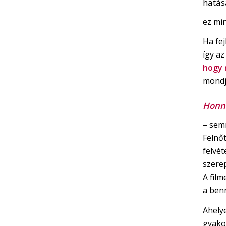
hatás
ez min
Ha fej
így az
hogy 
mondja
Honn
– sem
Felnőt
felvét
szere
A fil
a ben
Ahely
gyako