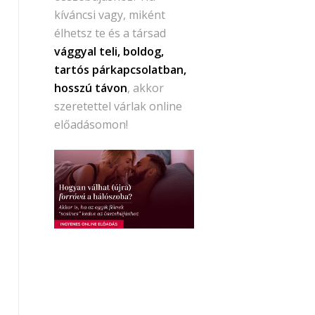
kíváncsi vagy, miként
élhetsz te és a társad
vággyal teli, boldog,
tartós párkapcsolatban,
hosszú távon
, akkor
szeretettel várlak online
előadásomon!