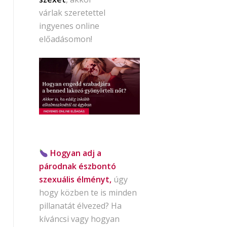
várlak szeretettel
ingyenes online
előadásomon!
Hogyan adj a
párodnak észbontó
szexuális élményt,
úgy
hogy közben te is minden
pillanatát élvezed? Ha
kíváncsi vagy hogyan