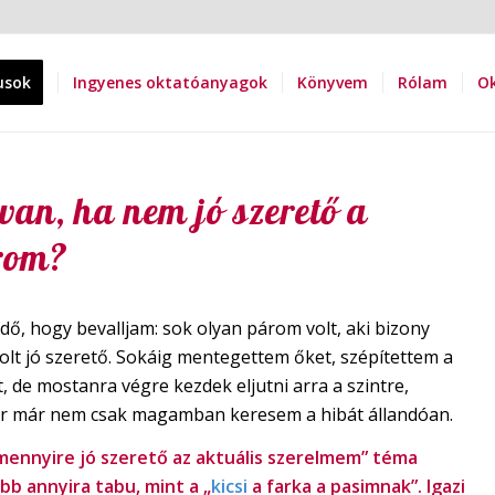
usok
Ingyenes oktatóanyagok
Könyvem
Rólam
Ok
van, ha nem jó szerető a
rom?
 idő, hogy bevalljam: sok olyan párom volt, aki bizony
olt jó szerető. Sokáig mentegettem őket, szépítettem a
, de mostanra végre kezdek eljutni arra a szintre,
r már nem csak magamban keresem a hibát állandóan.
„mennyire jó szerető az aktuális szerelmem” téma
bb annyira tabu, mint a „
kicsi
a farka a pasimnak”. Igazi