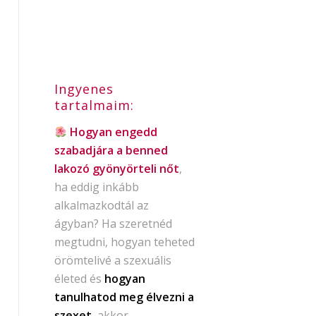
Ingyenes
tartalmaim:
Hogyan engedd
szabadjára a benned
lakozó gyönyörteli nőt
,
ha eddig inkább
alkalmazkodtál az
ágyban? Ha szeretnéd
megtudni, hogyan teheted
örömtelivé a szexuális
életed és
hogyan
tanulhatod meg élvezni a
szexet
, akkor