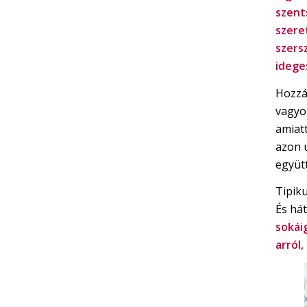
szent
szere
szers
idege
Hozzá
vagyo
amiat
azon 
együt
Tipiku
És há
sokái
arról,