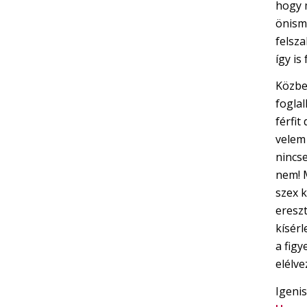
hogy 
önisme
felsz
így is
Közbe
foglal
férfit
velem
nincse
nem! 
szex 
ereszt
kísérl
a fig
elélve
Igenis