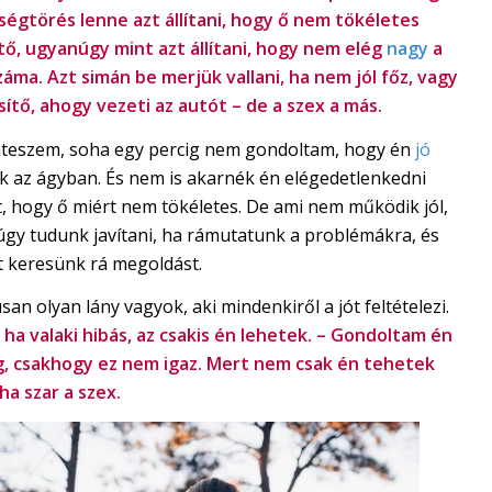
ségtörés lenne azt állítani, hogy ő nem tökéletes
tő, ugyanúgy mint azt állítani, hogy nem elég
nagy
a
záma. Azt simán be merjük vallani, ha nem jól főz, vagy
sítő, ahogy vezeti az autót – de a szex a más.
teszem, soha egy percig nem gondoltam, hogy én
jó
k az ágyban. És nem is akarnék én elégedetlenkedni
t, hogy ő miért nem tökéletes. De ami nem működik jól,
úgy tudunk javítani, ha rámutatunk a problémákra, és
t keresünk rá megoldást.
san olyan lány vagyok, aki mindenkiről a jót feltételezi.
t
ha valaki hibás, az csakis én lehetek. – Gondoltam én
g, csakhogy ez nem igaz. Mert nem csak én tehetek
 ha szar a szex.