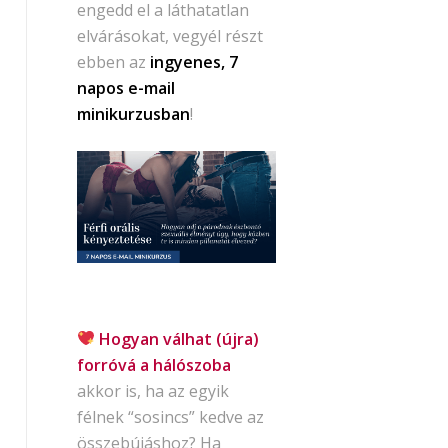
engedd el a láthatatlan
elvárásokat, vegyél részt
ebben az
ingyenes, 7
napos e-mail
minikurzusban
!
Hogyan válhat (újra)
forróvá a hálószoba
akkor is, ha az egyik
félnek “sosincs” kedve az
összebújáshoz? Ha