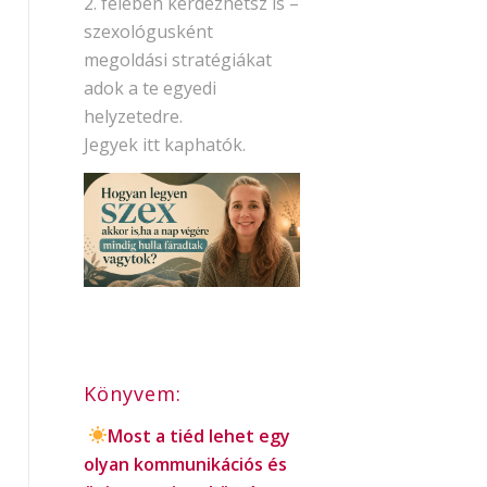
2. felében kérdezhetsz is –
szexológusként
megoldási stratégiákat
adok a te egyedi
helyzetedre.
Jegyek itt kaphatók.
Könyvem:
Most a tiéd lehet egy
olyan kommunikációs és