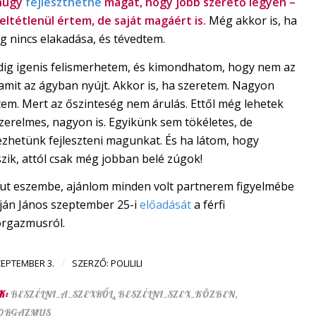
núgy
fejleszthetné
magát, hogy jobb szerető legyen –
eltétlenül értem, de saját magáért is.
Még akkor is, ha
g nincs elakadása, és tévedtem.
dig igenis felismerhetem, és kimondhatom, hogy nem az
 amit az ágyban nyújt. Akkor is, ha szeretem. Nagyon
tem. Mert az őszinteség nem árulás. Ettől még lehetek
zerelmes, nagyon is. Egyikünk sem tökéletes, de
ezhetünk fejleszteni magunkat. És ha látom, hogy
zik, attól csak még jobban belé zúgok!
 jut eszembe, ajánlom minden volt partnerem figyelmébe
ilján János szeptember 25-i
előadását
a férfi
orgazmusról.
/
ZEPTEMBER 3.
SZERZŐ:
POLILILI
K:
BESZÉLNI_A_SZEXRŐL
,
BESZÉLNI_SZEX_KÖZBEN
,
ORGAZMUS