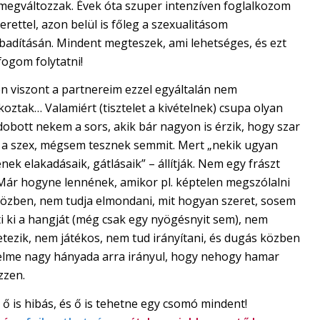
megváltozzak. Évek óta szuper intenzíven foglalkozom
rettel, azon belül is főleg a szexualitásom
abadításán. Mindent megteszek, ami lehetséges, és ezt
 fogom folytatni!
n viszont a partnereim ezzel egyáltalán nem
koztak… Valamiért (tisztelet a kivételnek) csupa olyan
 dobott nekem a sors, akik bár nagyon is érzik, hogy szar
 a szex, mégsem tesznek semmit. Mert „nekik ugyan
nek elakadásaik, gátlásaik” – állítják. Nem egy frászt
Már hogyne lennének, amikor pl. képtelen megszólalni
közben, nem tudja elmondani, mit hogyan szeret, sosem
i ki a hangját (még csak egy nyögésnyit sem), nem
etezik, nem játékos, nem tud irányítani, és dugás közben
yelme nagy hányada arra irányul, hogy nehogy hamar
zzen.
 ő is hibás, és ő is tehetne egy csomó mindent!