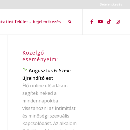
Bejelentkezés
tatási felület – bejelentkezés
Közelgő
eseményeim:
Augusztus 6. Szex-
újraindító est
Élő online előadáson
segítek neked a
mindennapokba
visszahozni az intimitást
és minőségi szexuális
kapcsolódást. Az alkalom