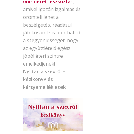
önismereti eszköztár
,
amivel igazán izgalmas és
örömteli lehet a
beszélgetés, ráadásul
játékosan le is bonthatod
a szégyenlősséget, hogy
az együttléteid egész
jóból éteri szintre
emelkedjenek!
Nyíltan a szexről –
kézikönyv és
kártyamellékletek