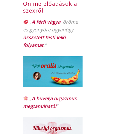
Online előadások a
szexről:
„
A férfi vágya
, öröme
és gyönyöre ugyanúgy
összetett testi-lelki
folyamat
.”
„
A hüvelyi orgazmus
megtanulható!
”