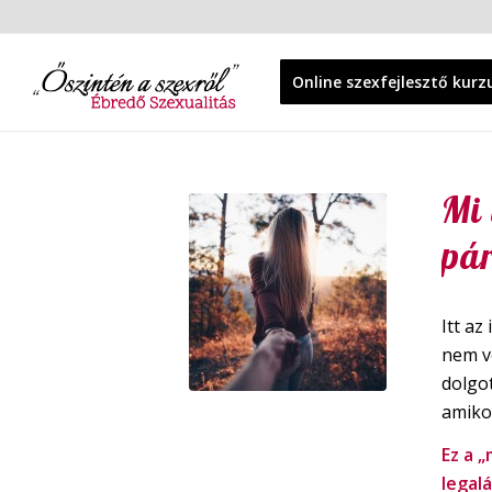
Online szexfejlesztő kurz
Mi 
pá
Itt az
nem v
dolgot
amiko
Ez a 
legalá