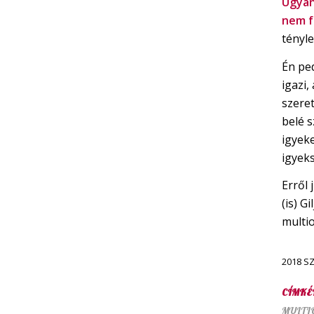
Ugya
nem f
tényle
Én pe
igazi,
szere
belé s
igyek
igyeks
Erről
(is) G
multi
2018 S
CÍMKÉ
MULTI