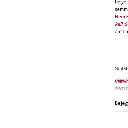
helyé
semmit
Nem K
kell.
amit 
2016 A
CÍMKÉ
ÖNKIE
Bejeg