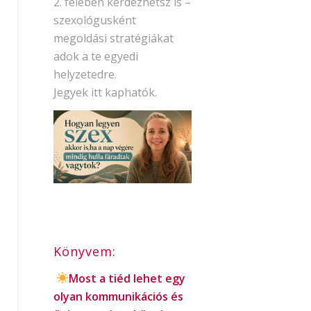
2. felében kérdezhetsz is –
szexológusként
megoldási stratégiákat
adok a te egyedi
helyzetedre.
Jegyek itt kaphatók.
Könyvem:
Most a tiéd lehet egy
olyan kommunikációs és