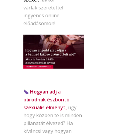
várlak szeretettel
ingyenes online
előadásomon!
Hogyan adj a
párodnak észbontó
szexuális élményt,
úgy
hogy közben te is minden
pillanatát élvezed? Ha
kíváncsi vagy hogyan