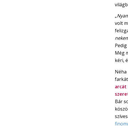
világ
„
Nyam
volt 
felizg
nekem
Pedig
Még m
kéri,
Néha 
farká
arcát
szere
Bár s
köszö
szíve
fino