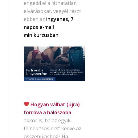
engedd el a láthatatlan
elvárásokat, vegyél részt
ebben az
ingyenes, 7
napos e-mail
minikurzusban
!
Hogyan válhat (újra)
forróvá a hálószoba
akkor is, ha az egyik
félnek “sosincs” kedve az
összebújáshoz? Ha