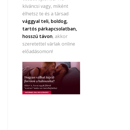
kíváncsi vagy, miként
élhetsz te és a társad
vággyal teli, boldog,
tartós párkapcsolatban,
hosszú távon
, akkor
szeretettel várlak online
előadásomon!