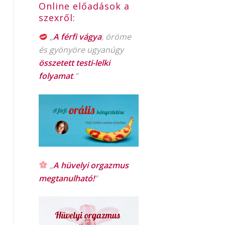
Online előadások a
szexről:
„
A férfi vágya
, öröme
és gyönyöre ugyanúgy
összetett testi-lelki
folyamat
.”
„
A hüvelyi orgazmus
megtanulható!
”