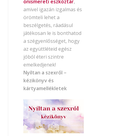
önismereti eszköztár
,
amivel igazán izgalmas és
örömteli lehet a
beszélgetés, ráadásul
játékosan le is bonthatod
a szégyenlősséget, hogy
az együttléteid egész
jóból éteri szintre
emelkedjenek!
Nyíltan a szexről –
kézikönyv és
kártyamellékletek