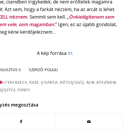
be, csendben irigykedek, de nem erőltetek magamra
. Azt sem, hogy a farkát nézzem, ha az arcát is lehet.
ELL néznem.
Semmit sem kell. „
Önkielégítenem sem
 Sem vele, sem magamban.
” Igen, ez az újabb gondolat,
meg kéne kérdőjeleznem…
A kép forrása
itt
.
/
UGUSZTUS 3.
SZERZŐ:
POLILILI
K:
CYBERSZEX
,
FASZ
,
GYANTA
,
KÖTELESSÉG
,
NEM_KÍVÁNOM
,
LÉGÍTÉS
,
PUNCI
yzés megosztása