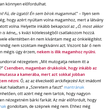
ban könnyen előfordulhat.
i! Fú, de izgató! Én sem bírok magammal.
” – Ilyen sem
még, hogy azért nyúltam volna magamhoz, mert a látvány
atott volna. Helyette inkább bekapcsol az „
Ó, most akkor
 is kéne
„, s kvázi kötelességből csatlakozom hozzá.
 vele ellentétben én nem kívántam meg az önkielégítést.
indig nem szoktam megkívánni azt. Viszont bár ő nem
 én mégis úgy érzem,
nekem is illik magamhoz nyúlni.
undorral nézegetem: „Mit mutogatja nekem itt a
t?”
Csendben, magamban drukkolok, hogy inkább az
 mutassa a kamerába, mert azt sokkal jobban
tem nézni.
Ó, az az élvezkedő arckifejezés! Azt imádom!
okat haladtam a „Szeretem a faszt”
mantrának
nhetően, ott azért még nem tartok, hogy nagyon
sen nézegetném bárki farkát. Az már előfordult, hogy
mnak
gondoltam, de szépnek még nem. Ehhez még