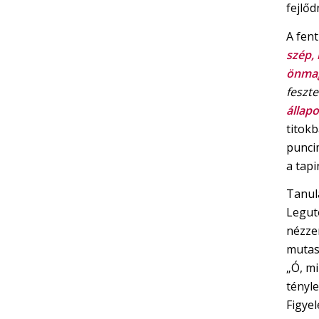
fejlő
A fent
szép, 
önmag
feszte
állapo
titok
punci
a tapi
Tanul
Legut
nézzem
mutas
„Ó, mi
tényle
Figye