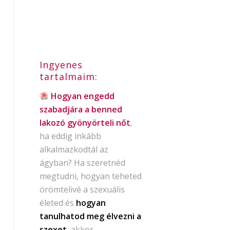
Ingyenes
tartalmaim:
Hogyan engedd
szabadjára a benned
lakozó gyönyörteli nőt
,
ha eddig inkább
alkalmazkodtál az
ágyban? Ha szeretnéd
megtudni, hogyan teheted
örömtelivé a szexuális
életed és
hogyan
tanulhatod meg élvezni a
szexet
, akkor