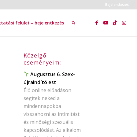
Bejelentkezés
tatási felület – bejelentkezés
Közelgő
eseményeim:
Augusztus 6. Szex-
újraindító est
Élő online előadáson
segítek neked a
mindennapokba
visszahozni az intimitást
és minőségi szexuális
kapcsolódást. Az alkalom