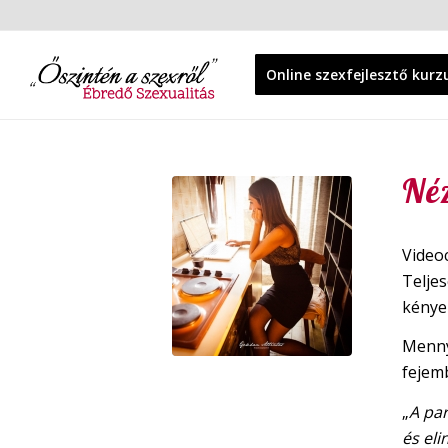
Online szexfejlesztő kurz
Né
Video
Teljes
kénye
Mennyi
fejemb
„
A par
és eli