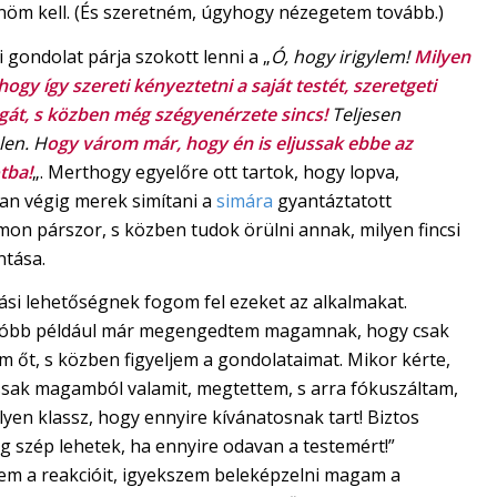
dnöm kell. (És szeretném, úgyhogy nézegetem tovább.)
i gondolat párja szokott lenni a „
Ó, hogy irigylem!
Milyen
hogy így szereti kényeztetni a saját testét, szeretgeti
át, s közben még szégyenérzete sincs!
Teljesen
len. H
ogy várom már, hogy én is eljussak ebbe az
tba!
„. Merthogy egyelőre ott tartok, hogy lopva,
ban végig merek simítani a
simára
gyantáztatott
mon párszor, s közben tudok örülni annak, milyen fincsi
ntása.
ási lehetőségnek fogom fel ezeket az alkalmakat.
óbb például már megengedtem magamnak, hogy csak
 őt, s közben figyeljem a gondolataimat. Mikor kérte,
sak magamból valamit, megtettem, s arra fókuszáltam,
lyen klassz, hogy ennyire kívánatosnak tart! Biztos
g szép lehetek, ha ennyire odavan a testemért!”
lem a reakcióit, igyekszem beleképzelni magam a