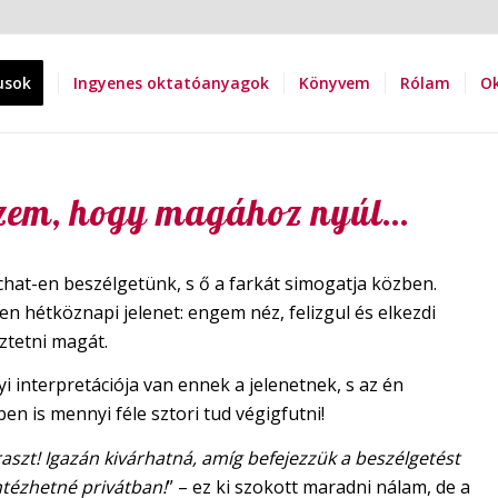
usok
Ingyenes oktatóanyagok
Könyvem
Rólam
Ok
zem, hogy magához nyúl…
chat-en beszélgetünk, s ő a farkát simogatja közben.
en hétköznapi jelenet: engem néz, felizgul és elkezdi
ztetni magát.
 interpretációja van ennek a jelenetnek, s az én
en is mennyi féle sztori tud végigfutni!
aszt! Igazán kivárhatná, amíg befejezzük a beszélgetést
ntézhetné privátban!
” – ez ki szokott maradni nálam, de a