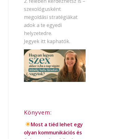
2. felében kérdezhetsz is –
szexológusként
megoldási stratégiákat
adok a te egyedi
helyzetedre.
Jegyek itt kaphatók.
Könyvem:
Most a tiéd lehet egy
olyan kommunikációs és