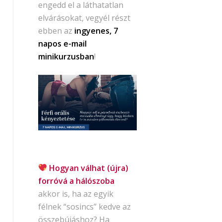
engedd el a láthatatlan
elvárásokat, vegyél részt
ebben az
ingyenes, 7
napos e-mail
minikurzusban
!
Hogyan válhat (újra)
forróvá a hálószoba
akkor is, ha az egyik
félnek “sosincs” kedve az
összebújáshoz? Ha