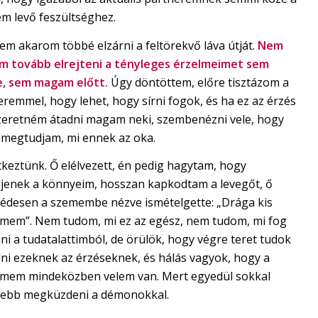
m levő feszültséghez.
em akarom többé elzárni a feltörekvő láva útját.
Nem
m tovább elrejteni a tényleges érzelmeimet sem
e, sem magam előtt.
Úgy döntöttem, előre tisztázom a
remmel, hogy lehet, hogy sírni fogok, és ha ez az érzés
szeretném átadni magam neki, szembenézni vele, hogy
 megtudjam, mi ennek az oka.
tkeztünk. Ő elélvezett, én pedig hagytam, hogy
djenek a könnyeim, hosszan kapkodtam a levegőt, ő
 édesen a szemembe nézve ismételgette: „Drága kis
lmem”. Nem tudom, mi ez az egész, nem tudom, mi fog
ni a tudatalattimból, de örülök, hogy végre teret tudok
ni ezeknek az érzéseknek, és hálás vagyok, hogy a
lmem mindeközben velem van. Mert egyedül sokkal
ebb megküzdeni a démonokkal.