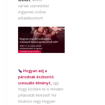
várlak szeretettel
ingyenes online
előadásomon!
Hogyan adj a
párodnak észbontó
szexuális élményt,
úgy
hogy közben te is minden
pillanatát élvezed? Ha
kíváncsi vagy hogyan