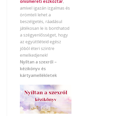
önismereti eszköztár
,
amivel igazán izgalmas és
örömteli lehet a
beszélgetés, ráadásul
játékosan le is bonthatod
a szégyenlősséget, hogy
az együttléteid egész
jóból éteri szintre
emelkedjenek!
Nyíltan a szexről –
kézikönyv és
kártyamellékletek