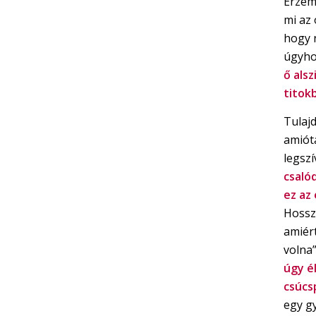
Érzem
mi az
hogy 
úgyhog
ő als
titok
Tulajd
amióta
legsz
csaló
ez az
Hossz
amiért
volna
úgy é
csúcs
egy g