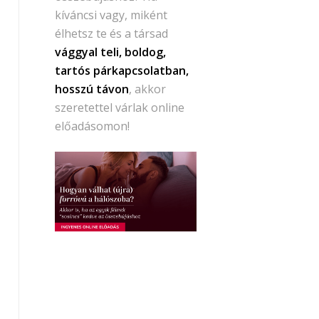
kíváncsi vagy, miként
élhetsz te és a társad
vággyal teli, boldog,
tartós párkapcsolatban,
hosszú távon
, akkor
szeretettel várlak online
előadásomon!