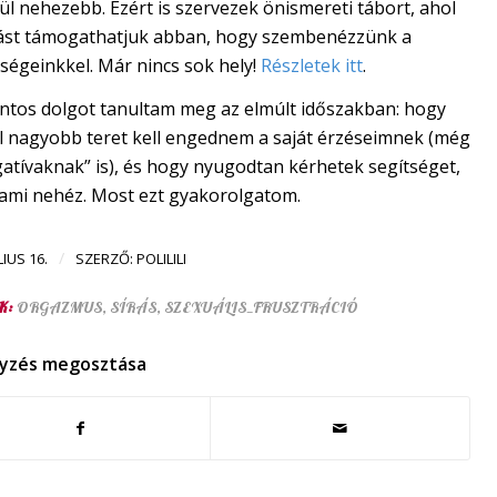
l nehezebb. Ezért is szervezek önismereti tábort, ahol
st támogathatjuk abban, hogy szembenézzünk a
ségeinkkel. Már nincs sok hely!
Részletek itt
.
ontos dolgot tanultam meg az elmúlt időszakban: hogy
l nagyobb teret kell engednem a saját érzéseimnek (még
gatívaknak” is), és hogy nyugodtan kérhetek segítséget,
lami nehéz. Most ezt gyakorolgatom.
/
LIUS 16.
SZERZŐ:
POLILILI
K:
ORGAZMUS
,
SÍRÁS
,
SZEXUÁLIS_FRUSZTRÁCIÓ
yzés megosztása