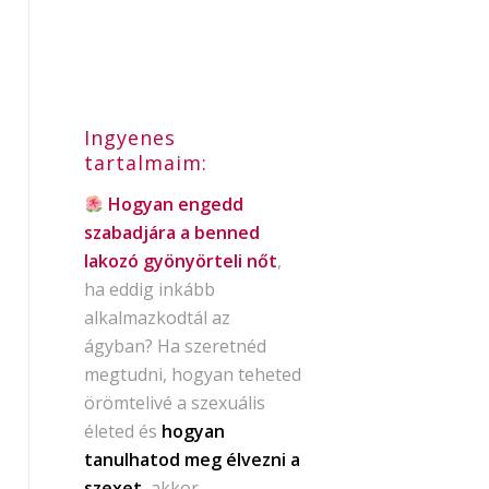
Ingyenes
tartalmaim:
Hogyan engedd
szabadjára a benned
lakozó gyönyörteli nőt
,
ha eddig inkább
alkalmazkodtál az
ágyban? Ha szeretnéd
megtudni, hogyan teheted
örömtelivé a szexuális
életed és
hogyan
tanulhatod meg élvezni a
szexet
, akkor