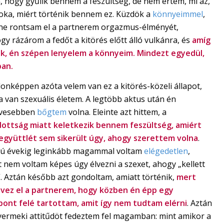
, hogy gyűlik bennem a feszültség, de nem értem, mi az,
 oka, miért történik bennem ez. Küzdök a
könnyeimmel
,
ne rontsam el a partnerem orgazmus-élményét,
y rázárom a fedőt a kitörés előtt álló vulkánra, és
amíg
zik, én szépen lenyelem a könnyeim. Mindezt egyedül,
ban.
onképpen azóta velem van ez a kitörés-közeli állapot,
 van szexuális életem. A legtöbb aktus után én
ívesebben
bőgtem
volna. Eleinte azt hittem, a
dottság miatt keletkezik bennem feszültség, amiért
 együttlét sem sikerült úgy, ahogy szerettem volna
.
ú évekig leginkább magammal voltam
elégedetlen
,
 nem voltam képes úgy élvezni a szexet, ahogy „kellett
”. Aztán később azt gondoltam, amiatt történik,
mert
lvez el a partnerem, hogy közben én épp egy
pont felé tartottam, amit így nem tudtam elérni
. Aztán
yermeki attitűdöt fedeztem fel magamban: mint amikor a