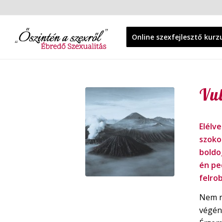
Online szexfejlesztő kurz
Vul
Elélv
szokot
boldo
én pe
felro
Nem ri
végén