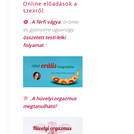
Online előadások a
szexről:
„
A férfi vágya
, öröme
és gyönyöre ugyanúgy
összetett testi-lelki
folyamat
.”
„
A hüvelyi orgazmus
megtanulható!
”