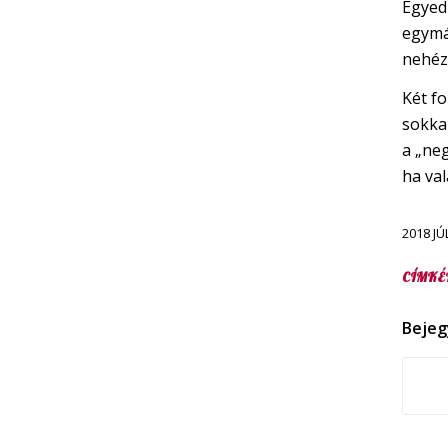
Egyedü
egymá
nehéz
Két f
sokka
a „ne
ha va
2018 JÚ
CÍMKÉ
Bejeg