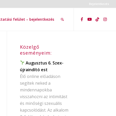
Bejelentkezés
tatási felület – bejelentkezés
Közelgő
eseményeim:
Augusztus 6. Szex-
újraindító est
Élő online előadáson
segítek neked a
mindennapokba
visszahozni az intimitást
és minőségi szexuális
kapcsolódást. Az alkalom