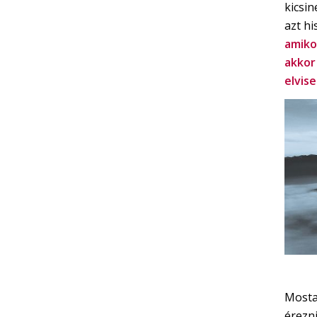
kicsin
azt hi
amiko
akkor
elvise
Mosta
érezn