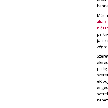
benne
Már n
akaro
előtt
partne
jön, 
végre
Szere
elere
pedig
szere
előbúj
enged
szere
nehez