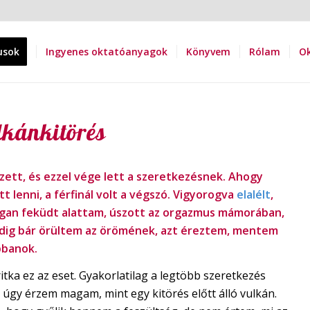
usok
Ingyenes oktatóanyagok
Könyvem
Rólam
Ok
kánkitörés
ezett, és ezzel vége lett a szeretkezésnek. Ahogy
t lenni, a férfinál volt a végszó. Vigyorogva
elalélt
,
gan feküdt alattam, úszott az orgazmus mámorában,
dig bár örültem az örömének, azt éreztem, mentem
bbanok.
tka ez az eset. Gyakorlatilag a legtöbb szeretkezés
 úgy érzem magam, mint egy kitörés előtt álló vulkán.