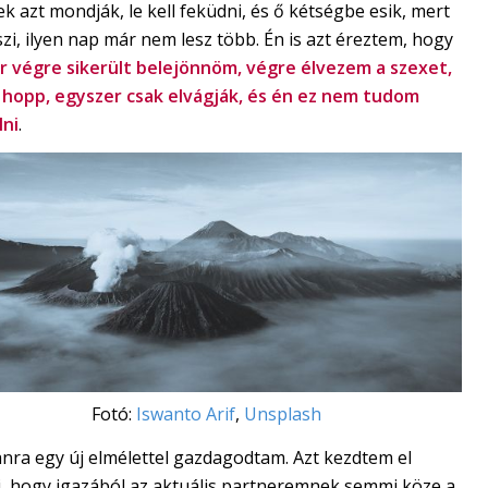
ek azt mondják, le kell feküdni, és ő kétségbe esik, mert
szi, ilyen nap már nem lesz több. Én is azt éreztem, hogy
r végre sikerült belejönnöm, végre élvezem a szexet,
 hopp, egyszer csak elvágják, és én ez nem tudom
lni
.
Fotó:
Iswanto Arif
,
Unsplash
nra egy új elmélettel gazdagodtam. Azt kezdtem el
i, hogy igazából az aktuális partneremnek semmi köze a