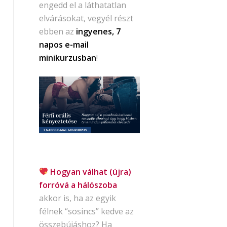
engedd el a láthatatlan
elvárásokat, vegyél részt
ebben az
ingyenes, 7
napos e-mail
minikurzusban
!
Hogyan válhat (újra)
forróvá a hálószoba
akkor is, ha az egyik
félnek “sosincs” kedve az
összebújáshoz? Ha