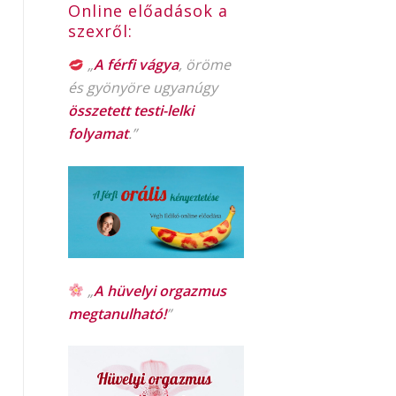
Online előadások a
szexről:
„
A férfi vágya
, öröme
és gyönyöre ugyanúgy
összetett testi-lelki
folyamat
.”
„
A hüvelyi orgazmus
megtanulható!
”