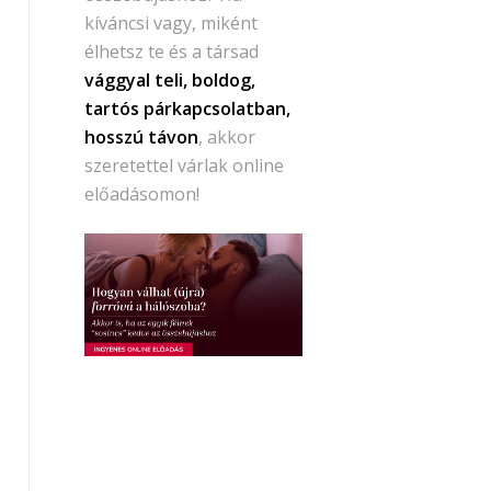
kíváncsi vagy, miként
élhetsz te és a társad
vággyal teli, boldog,
tartós párkapcsolatban,
hosszú távon
, akkor
szeretettel várlak online
előadásomon!