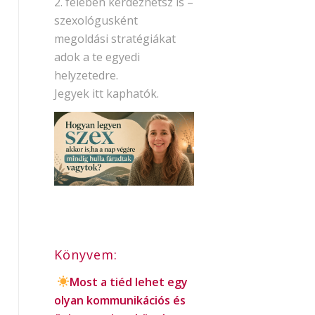
2. felében kérdezhetsz is –
szexológusként
megoldási stratégiákat
adok a te egyedi
helyzetedre.
Jegyek itt kaphatók.
Könyvem:
Most a tiéd lehet egy
olyan kommunikációs és