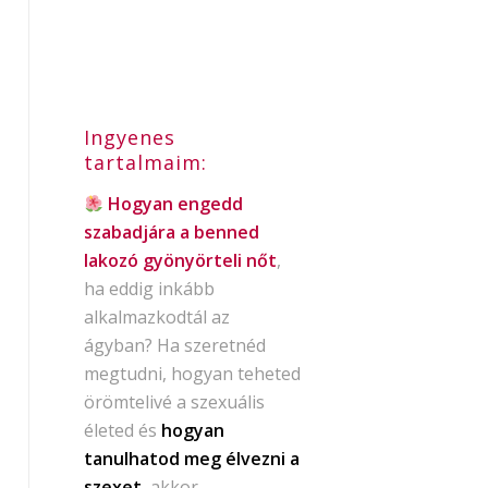
Ingyenes
tartalmaim:
Hogyan engedd
szabadjára a benned
lakozó gyönyörteli nőt
,
ha eddig inkább
alkalmazkodtál az
ágyban? Ha szeretnéd
megtudni, hogyan teheted
örömtelivé a szexuális
életed és
hogyan
tanulhatod meg élvezni a
szexet
, akkor