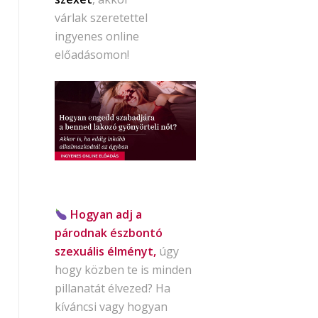
várlak szeretettel
ingyenes online
előadásomon!
Hogyan adj a
párodnak észbontó
szexuális élményt,
úgy
hogy közben te is minden
pillanatát élvezed? Ha
kíváncsi vagy hogyan