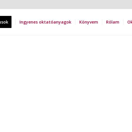
usok
Ingyenes oktatóanyagok
Könyvem
Rólam
Ok