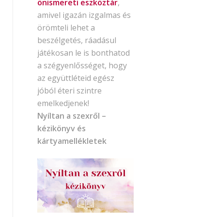
önismereti eszköztár
,
amivel igazán izgalmas és
örömteli lehet a
beszélgetés, ráadásul
játékosan le is bonthatod
a szégyenlősséget, hogy
az együttléteid egész
jóból éteri szintre
emelkedjenek!
Nyíltan a szexről –
kézikönyv és
kártyamellékletek