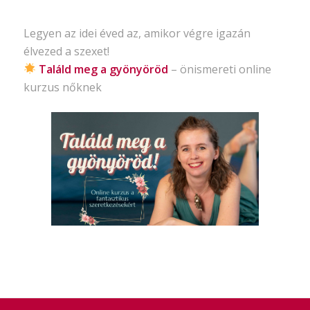
Legyen az idei éved az, amikor végre igazán
élvezed a szexet!
Találd meg a gyönyöröd
– önismereti
online
kurzus nőknek