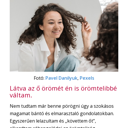
Fotó:
Pavel Danilyuk
,
Pexels
Látva az ő örömét én is örömtelibbé
váltam.
Nem tudtam már benne pörögni úgy a szokásos
magamat bántó és elmarasztaló gondolatokban.
Egyszerűen lelazultam és „követtem őt”,