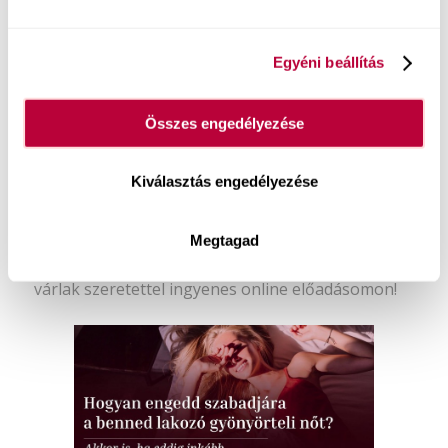
Egyéni beállítás
Ingyenes tartalmaim:
Összes engedélyezése
Hogyan engedd szabadjára a benned lakozó
Kiválasztás engedélyezése
gyönyörteli nőt
, ha eddig inkább alkalmazkodtál
az ágyban? Ha szeretnéd megtudni, hogyan
teheted örömtelivé a szexuális életed és
hogyan
Megtagad
tanulhatod meg élvezni a szexet
, akkor
várlak szeretettel ingyenes online előadásomon!