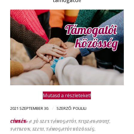
Mutasd a részleteket!
/
2021 SZEPTEMBER 30.
SZERZŐ:
POLILILI
CÍMKÉK:
A JÓ SZEX TÁMOGATÓI
,
FELSZABADULT
,
PATREON
,
SZEXI
,
TÁMOGATÓI KÖZÖSSÉG
,