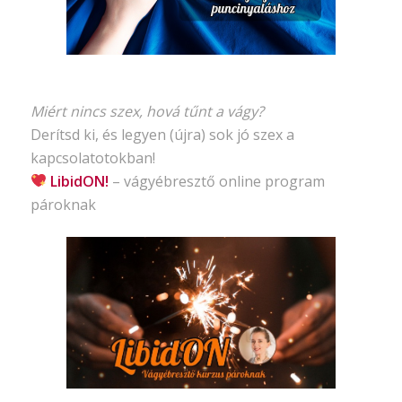
Miért nincs szex, hová tűnt a vágy?
Derítsd ki, és legyen (újra) sok jó szex a
kapcsolatotokban!
LibidON!
– vágyébresztő
online program
pároknak