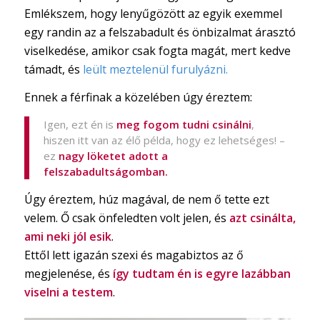
Emlékszem, hogy lenyűgözött az egyik exemmel
egy randin az a felszabadult és önbizalmat árasztó
viselkedése, amikor csak fogta magát, mert kedve
támadt, és
leült meztelenül furulyázni.
Ennek a férfinak a közelében úgy éreztem:
Igen, ezt én is
meg fogom tudni csinálni
,
hiszen itt van az élő példa, hogy ez lehetséges! –
ez
nagy löketet adott a
felszabadultságomban.
Úgy éreztem, húz magával, de nem ő tette ezt
velem. Ő csak önfeledten volt jelen, és
azt csinálta,
ami neki jól esik
.
Ettől lett igazán szexi és magabiztos az ő
megjelenése, és
így tudtam én is egyre lazábban
viselni a testem
.