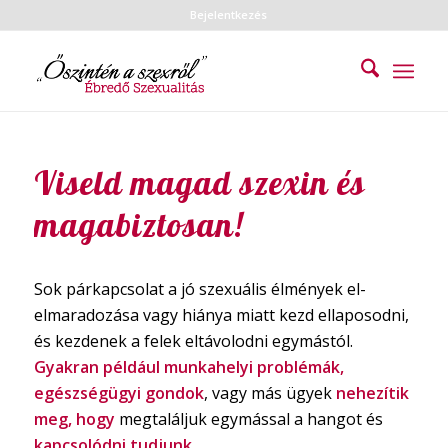
Bejelentkezés
Viseld magad szexin és
magabiztosan!
Sok párkapcsolat a jó szexuális élmények el-
elmaradozása vagy hiánya miatt kezd ellaposodni,
és kezdenek a felek eltávolodni egymástól.
Gyakran például munkahelyi problémák,
egészségügyi gondok
, vagy más ügyek
nehezítik
meg, hogy
megtaláljuk egymással a hangot és
kapcsolódni tudjunk
.