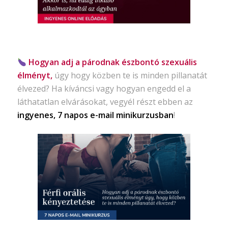
Hogyan adj a párodnak észbontó szexuális
élményt,
úgy hogy közben te is minden pillanatát
élvezed? Ha kíváncsi vagy hogyan engedd el a
láthatatlan elvárásokat, vegyél részt ebben az
ingyenes, 7 napos e-mail minikurzusban
!