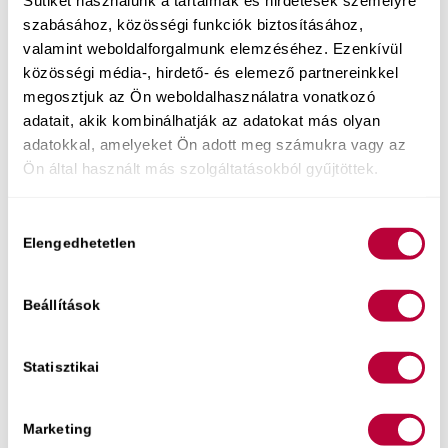
Most a tiéd lehet egy olyan kommunikációs
Sütiket használunk a tartalmak és hirdetések személyre
és önismereti eszköztár
, amivel igazán izgalmas
szabásához, közösségi funkciók biztosításához,
valamint weboldalforgalmunk elemzéséhez. Ezenkívül
és örömteli lehet a beszélgetés, ráadásul
közösségi média-, hirdető- és elemező partnereinkkel
játékosan le is bonthatod a szégyenlősséget, hogy
megosztjuk az Ön weboldalhasználatra vonatkozó
az együttléteid egész jóból éteri szintre
adatait, akik kombinálhatják az adatokat más olyan
emelkedjenek!
adatokkal, amelyeket Ön adott meg számukra vagy az
Nyíltan a szexről – kézikönyv és
Ön által használt más szolgáltatásokból gyűjtöttek.
kártyamellékletek
Hozzájárulás
Elengedhetetlen
kiválasztása
Beállítások
Statisztikai
Marketing