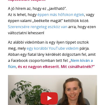
A jó hírem az, hogy ez „javítható”.
Az is lehet, hogy
éppen más hőfokon égtek
, vagy
éppen valami „beékelte magát” kettőtök közé.
Szerencsére rengeteg eszköz van
arra, hogy ezen
változtatni lehessen!
Az alábbi videómban is egy ilyen tippet osztok
meg, mely
egy korábbi YouTube videóm
párja.
Abban egy fiatal lány kérdését dolgoztam fel, amit
a Facebook csoportomban tett fel:
„
Nem kíván a
fiúm
, és ez nagyon elkeserít. Mit csinálhatnék?”