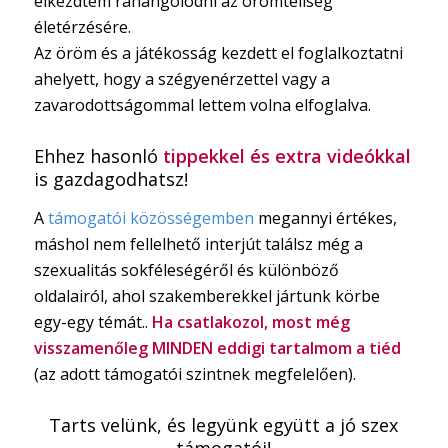
elkezdtem ráhangolódni az örömteliség
életérzésére.
Az öröm és a játékosság kezdett el foglalkoztatni
ahelyett, hogy a szégyenérzettel vagy a
zavarodottságommal lettem volna elfoglalva.
Ehhez hasonló
tippekkel és extra videókkal
is gazdagodhatsz!
A
támogatói közösségemben
megannyi értékes,
máshol nem fellelhető interjút találsz még a
szexualitás sokféleségéről és különböző
oldalairól, ahol szakemberekkel jártunk körbe
egy-egy témát..
Ha csatlakozol, most még
visszamenőleg MINDEN eddigi tartalmom a tiéd
(az adott támogatói szintnek megfelelően).
Tarts velünk, és legyünk együtt a jó szex
támogatói!