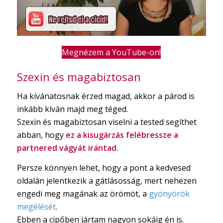
Megnézem a YouTube-on!
Szexin és magabiztosan
Ha kívánatosnak érzed magad, akkor a párod is
inkább kíván majd meg téged.
Szexin és magabiztosan viselni a tested segíthet
abban, hogy
ez a kisugárzás felébressze a
partnered vágyát irántad
.
Persze könnyen lehet, hogy a pont a kedvesed
oldalán jelentkezik a gátlásosság, mert nehezen
engedi meg magának az örömöt, a
gyönyörök
megélését
.
Ebben a cipőben jártam nagyon sokáig én is.