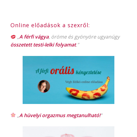
Online előadások a szexről:
„
A férfi vágya
, öröme és gyönyöre ugyanúgy
összetett testi-lelki folyamat
.”
„
A hüvelyi orgazmus
megtanulható!
”