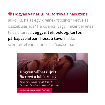
Hogyan válhat (újra) forróvá a hálószoba
akkor is, ha az egyik félnek “sosincs” kedve az
összebújáshoz? Ha kíváncsi vagy, miként élhetsz
te és a társad
vággyal teli, boldog, tartós
párkapcsolatban, hosszú távon
, akkor
szeretettel várlak online előadásomon!