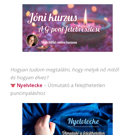
Hogyan tudom megtalálni, hogy melyik nő mitől
és hogyan élvez?
Nyelvlecke
–
Útmutató
a felejthetetlen
puncinyaláshoz