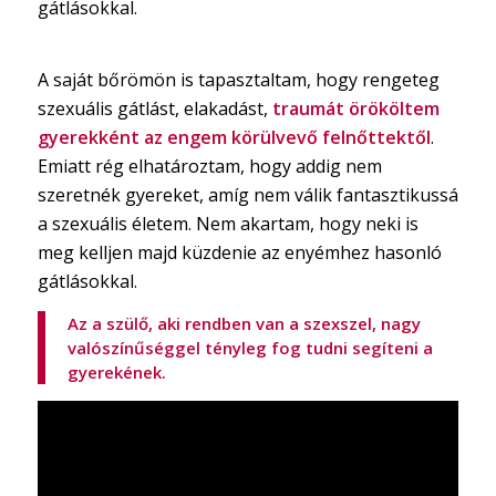
gátlásokkal.
A saját bőrömön is tapasztaltam, hogy rengeteg
szexuális gátlást, elakadást,
traumát örököltem
gyerekként az engem körülvevő felnőttektől
.
Emiatt rég elhatároztam, hogy addig nem
szeretnék gyereket, amíg nem válik fantasztikussá
a szexuális életem. Nem akartam, hogy neki is
meg kelljen majd küzdenie az enyémhez hasonló
gátlásokkal.
Az a szülő, aki rendben van a szexszel, nagy
valószínűséggel tényleg fog tudni segíteni a
gyerekének.