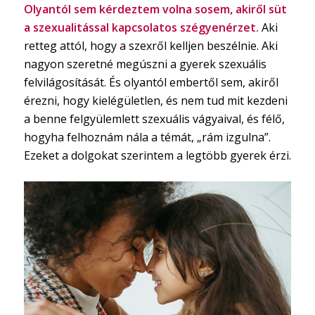
Olyantól sem kérdeztem volna sosem, akiről süt
a szexualitással kapcsolatos szégyenérzet.
Aki
retteg attól, hogy a szexről kelljen beszélnie. Aki
nagyon szeretné megúszni a gyerek szexuális
felvilágosítását. És olyantól embertől sem, akiről
érezni, hogy kielégületlen, és nem tud mit kezdeni
a benne felgyülemlett szexuális vágyaival, és félő,
hogyha felhoznám nála a témát, „rám izgulna”.
Ezeket a dolgokat szerintem a legtöbb gyerek érzi.