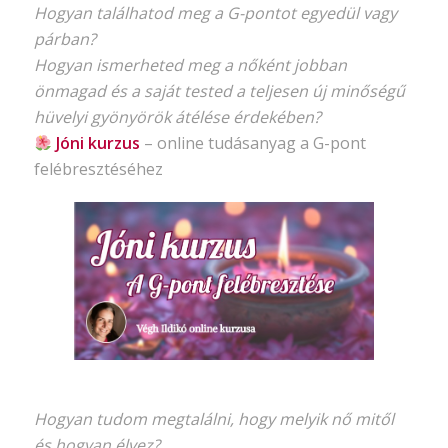
Hogyan találhatod meg a G-pontot egyedül vagy
párban?
Hogyan ismerheted meg a nőként jobban
önmagad és a saját tested a teljesen új minőségű
hüvelyi gyönyörök átélése érdekében?
Jóni kurzus
–
online tudásanyag
a G-pont
felébresztéséhez
Hogyan tudom megtalálni, hogy melyik nő mitől
és hogyan élvez?