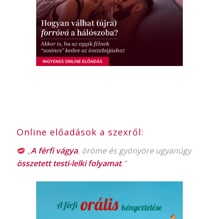
Online előadások a szexről:
„
A férfi vágya
, öröme és gyönyöre ugyanúgy
összetett testi-lelki folyamat
.”