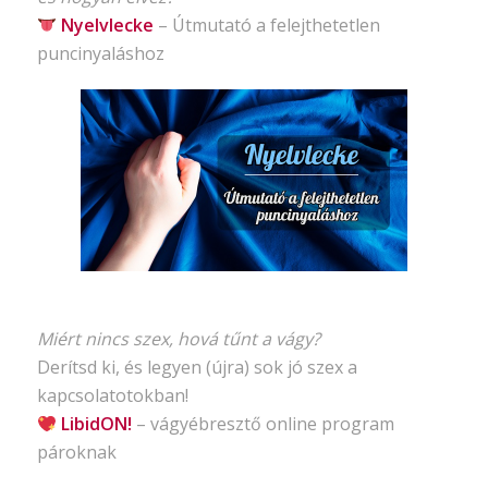
Nyelvlecke
–
Útmutató
a felejthetetlen
puncinyaláshoz
Miért nincs szex, hová tűnt a vágy?
Derítsd ki, és legyen (újra) sok jó szex a
kapcsolatotokban!
LibidON!
– vágyébresztő
online program
pároknak