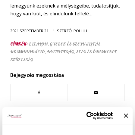
lemegyünk ezeknek a mélységeibe, tudatosítjuk,
hogy van kiút, és elindulunk felfelé…
/
2021 SZEPTEMBER 21.
SZERZŐ:
POLILILI
CÍMKÉK:
BIZALOM
,
GYEREK ÉS SZEXUALITÁS
,
KOMMUNIKÁCIÓ
,
NYITOTTSÁG
,
SZEX ÉS ÖNISMERET
,
SZÜZESSÉG
Bejegyzés megosztása