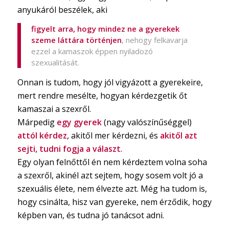
anyukáról beszélek, aki
figyelt arra, hogy mindez ne a gyerekek
szeme láttára történjen
, nehogy felkavarja
ezzel a kamaszok éppen nyiladozó
szexualitását.
Onnan is tudom, hogy jól vigyázott a gyerekeire,
mert rendre mesélte, hogyan kérdezgetik őt
kamaszai a szexről.
Márpedig
egy gyerek
(nagy valószínűséggel)
attól kérdez
, akitől mer kérdezni, és
akitől azt
sejti, tudni fogja a választ
.
Egy olyan felnőttől én nem kérdeztem volna soha
a szexről, akinél azt sejtem, hogy sosem volt jó a
szexuális élete, nem élvezte azt. Még ha tudom is,
hogy csinálta, hisz van gyereke, nem érződik, hogy
képben van, és tudna jó tanácsot adni.