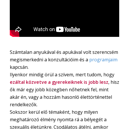
Számtalan anyukával és apukával volt szerencsém
megismerkedni a konzultációim és a
programjaim
kapcsán.
Ilyenkor mindig örül a szívem, mert tudom, hogy
ezáltal közvetve a gyerekeiknek is jobb lesz
, hisz
ők már egy jobb közegben nőhetnek fel, mint
akár én, vagy a hozzám hasonló élettörténettel
rendelkezők.
Sokszor kerül elő témaként, hogy milyen
meghatározó élmény nyomta rá a bélyegét a
szexuális életünkre. Csodálatos átélni, amikor