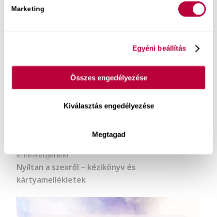
Marketing
Egyéni beállítás
Könyvem:
Összes engedélyezése
Most a tiéd lehet egy olyan kommunikációs
és önismereti eszköztár
, amivel igazán izgalmas
Kiválasztás engedélyezése
és örömteli lehet a beszélgetés, ráadásul
játékosan le is bonthatod a szégyenlősséget, hogy
Megtagad
az együttléteid egész jóból éteri szintre
emelkedjenek!
Nyíltan a szexről – kézikönyv és
kártyamellékletek