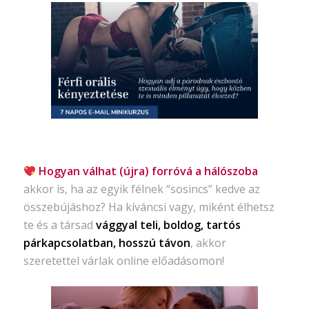
Hogyan válhat (újra) forróvá a hálószoba
akkor is, ha az egyik félnek “sosincs” kedve az
összebújáshoz? Ha kíváncsi vagy, miként élhetsz
te és a társad
vággyal teli, boldog, tartós
párkapcsolatban, hosszú távon
, akkor
szeretettel várlak online előadásomon!