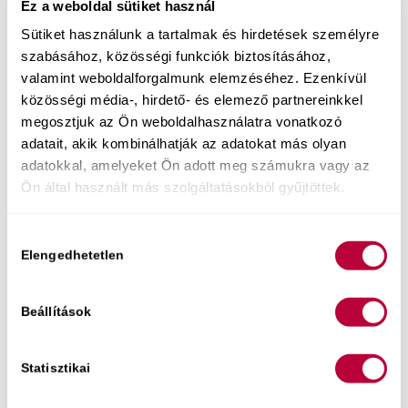
Ez a weboldal sütiket használ
Sütiket használunk a tartalmak és hirdetések személyre
Közelgő eseményeim:
szabásához, közösségi funkciók biztosításához,
valamint weboldalforgalmunk elemzéséhez. Ezenkívül
Augusztus 6. Szex-újraindító est
közösségi média-, hirdető- és elemező partnereinkkel
Élő online előadáson segítek neked a
megosztjuk az Ön weboldalhasználatra vonatkozó
mindennapokba visszahozni az intimitást és
adatait, akik kombinálhatják az adatokat más olyan
minőségi szexuális kapcsolódást. Az alkalom 2.
adatokkal, amelyeket Ön adott meg számukra vagy az
felében kérdezhetsz is – szexológusként
Ön által használt más szolgáltatásokból gyűjtöttek.
megoldási stratégiákat adok a te egyedi
helyzetedre.
Hozzájárulás
Jegyek itt kaphatók.
Elengedhetetlen
kiválasztása
Beállítások
Statisztikai