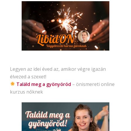
Legyen az idei éved az, amikor végre igazán
élvezed a szexet!
Találd meg a gyönyöröd
– önismereti
online
kurzus nőknek