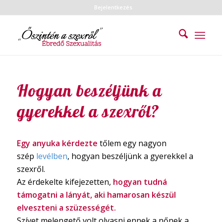
Bejelentkezés
Hogyan beszéljünk a
gyerekkel a szexről?
Egy anyuka kérdezte
tőlem egy nagyon
szép
levélben
, hogyan beszéljünk a gyerekkel a
szexről.
Az érdekelte kifejezetten,
hogyan tudná
támogatni a lányát, aki hamarosan
készül
elveszteni a szüzességét.
Szívet melengető volt olvasni ennek a nőnek a