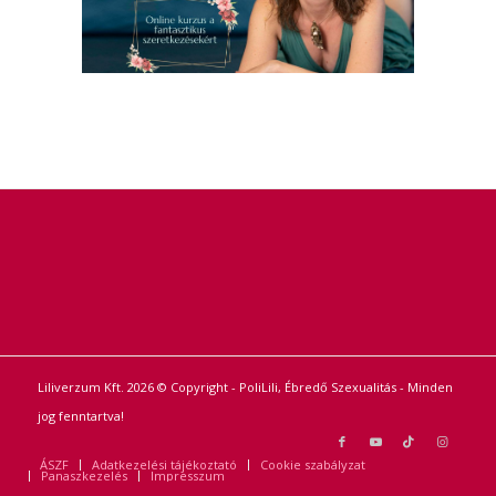
Liliverzum Kft. 2026 © Copyright - PoliLili, Ébredő Szexualitás - Minden
jog fenntartva!
ÁSZF
Adatkezelési tájékoztató
Cookie szabályzat
Panaszkezelés
Impresszum