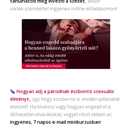
tanulhatod meg élvezni a szexet
, akkor
várlak szeretettel ingyenes online előadásomon!
Hogyan adj a párodnak észbontó szexuális
élményt,
úgy hogy közben te is minden pillanatát
élvezed? Ha kíváncsi vagy hogyan engedd el a
láthatatlan elvárásokat, vegyél részt ebben az
ingyenes, 7 napos e-mail minikurzusban
!