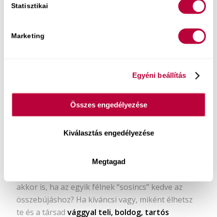
Statisztikai
élvezed? Ha kíváncsi vagy hogyan engedd el a
láthatatlan elvárásokat, vegyél részt ebben az
Marketing
ingyenes, 7 napos e-mail minikurzusban
!
Egyéni beállítás
Összes engedélyezése
Kiválasztás engedélyezése
Megtagad
Hogyan válhat (újra) forróvá a hálószoba
akkor is, ha az egyik félnek “sosincs” kedve az
összebújáshoz? Ha kíváncsi vagy, miként élhetsz
te és a társad
vággyal teli, boldog, tartós