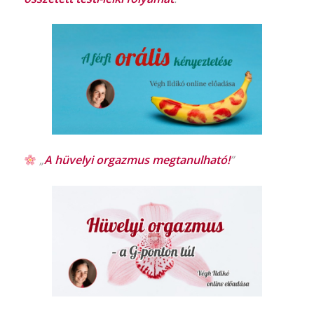
„
A hüvelyi orgazmus
megtanulható!
”