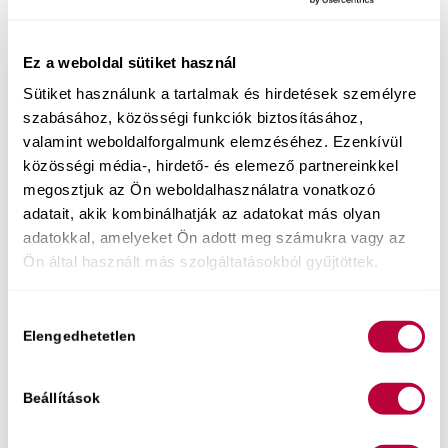
Hogyan engedd szabadjára a benned lakozó
gyönyörteli nőt
, ha eddig inkább alkalmazkodtál
az ágyban? Ha szeretnéd megtudni, hogyan
Ez a weboldal sütiket használ
teheted örömtelivé a szexuális életed és
hogyan
Sütiket használunk a tartalmak és hirdetések személyre
tanulhatod meg élvezni a szexet
, akkor
szabásához, közösségi funkciók biztosításához,
várlak szeretettel ingyenes online előadásomon!
valamint weboldalforgalmunk elemzéséhez. Ezenkívül
közösségi média-, hirdető- és elemező partnereinkkel
megosztjuk az Ön weboldalhasználatra vonatkozó
adatait, akik kombinálhatják az adatokat más olyan
adatokkal, amelyeket Ön adott meg számukra vagy az
Ön által használt más szolgáltatásokból gyűjtöttek.
Hozzájárulás
Elengedhetetlen
kiválasztása
Beállítások
Hogyan adj a párodnak észbontó szexuális
élményt,
úgy hogy közben te is minden pillanatát