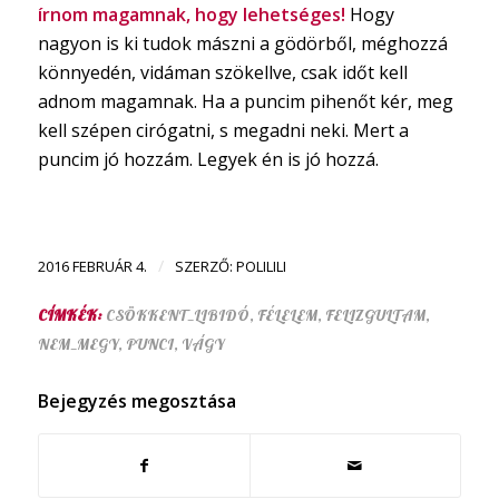
írnom magamnak, hogy lehetséges!
Hogy
nagyon is ki tudok mászni a gödörből, méghozzá
könnyedén, vidáman szökellve, csak időt kell
adnom magamnak. Ha a puncim pihenőt kér, meg
kell szépen cirógatni, s megadni neki. Mert a
puncim jó hozzám. Legyek én is jó hozzá.
/
2016 FEBRUÁR 4.
SZERZŐ:
POLILILI
CÍMKÉK:
CSÖKKENT_LIBIDÓ
,
FÉLELEM
,
FELIZGULTAM
,
NEM_MEGY
,
PUNCI
,
VÁGY
Bejegyzés megosztása