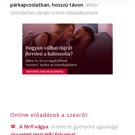
párkapcsolatban, hosszú távon
, akkor
szeretettel várlak online előadásomon!
Online előadások a szexről:
„
A férfi vágya
, öröme és gyönyöre ugyanúgy
összetett testi-lelki folyamat
.”