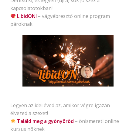
Derítsd ki, és legyen (újra) sok jó szex a
kapcsolatotokban!
LibidON!
– vágyébresztő
online program
pároknak
Legyen az idei éved az, amikor végre igazán
élvezed a szexet!
Találd meg a gyönyöröd
– önismereti
online
kurzus nőknek