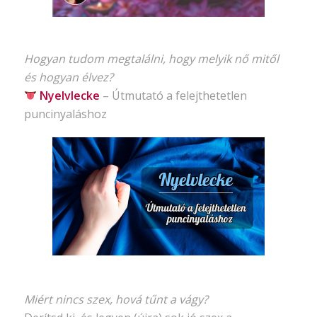
Hogyan tudom megtalálni, hogy melyik nő mitől
és hogyan élvez?
Nyelvlecke
–
Útmutató
a felejthetetlen
puncinyaláshoz
Miért nincs szex, hová tűnt a vágy?