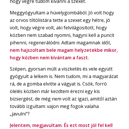
hogy végre tudom kívánni a szexet.
Meggyógyultam a hüvelygombából. Jó volt hogy
az orvos tiltólistára tette a szexet egy hétre, jó
volt, hogy végre volt, aki felvilágosított, hogy
közben nem szabad nyomni, hagyni kell a puncit
pihenni, regenerálódni. Adtam magamnak időt,
nem hajszoltam bele magam helyzetekbe mikor,
hogy közben nem kívántam a faszt.
Szépen, gyorsan múlt a viszketés és vele együtt
gyógyult a lelkem is. Nem tudom, mi a magyarázat
rá, de a gomba elvitte a vágyat is. Csók, forró
ölelés közben már kezdtem érezni egy kis
bizsergést, de még nem volt az igazi, amitől aztán
tovább izgultam: vajon meg fogok valaha
„javulni”?
Jelentem, megjavultam. És ezt most jól fel kell