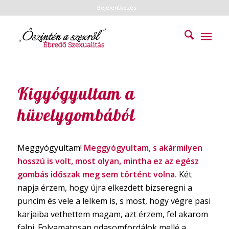
Bejelentkezés
Kigyógyultam a
hüvelygombából
Meggyógyultam!
Meggyógyultam, s akármilyen
hosszú is volt, most olyan, mintha ez az egész
gombás időszak meg sem történt volna.
Két
napja érzem, hogy újra elkezdett bizseregni a
puncim és vele a lelkem is, s most, hogy végre pasi
karjaiba vethettem magam, azt érzem, fel akarom
falni. Folyamatosan odasomfordálok mellé a