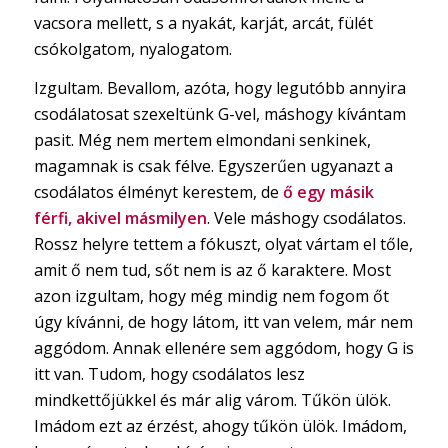
vacsora mellett, s a nyakát, karját, arcát, fülét
csókolgatom, nyalogatom.
Izgultam. Bevallom, azóta, hogy legutóbb annyira
csodálatosat szexeltünk G-vel, máshogy kívántam
pasit. Még nem mertem elmondani senkinek,
magamnak is csak félve. Egyszerűen ugyanazt a
csodálatos élményt kerestem, de
ő egy másik
férfi, akivel másmilyen
. Vele máshogy csodálatos.
Rossz helyre tettem a fókuszt, olyat vártam el tőle,
amit ő nem tud, sőt nem is az ő karaktere. Most
azon izgultam, hogy még mindig nem fogom őt
úgy kívánni, de hogy látom, itt van velem, már nem
aggódom. Annak ellenére sem aggódom, hogy G is
itt van. Tudom, hogy csodálatos lesz
mindkettőjükkel és már alig várom. Tűkön ülök.
Imádom ezt az érzést, ahogy tűkön ülök. Imádom,