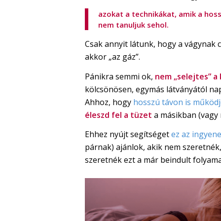
azokat a technikákat, amik a hos
nem tanuljuk sehol.
Csak annyit látunk, hogy a vágynak c
akkor „az gáz”.
Pánikra semmi ok,
nem „selejtes” a
kölcsönösen, egymás látványától nap
Ahhoz, hogy
hosszú távon is működj
éleszd fel a tüzet
a másikban (vagy 
Ehhez nyújt segítséget
ez az ingyen
párnak) ajánlok, akik nem szeretnék
szeretnék ezt a már beindult folyamat