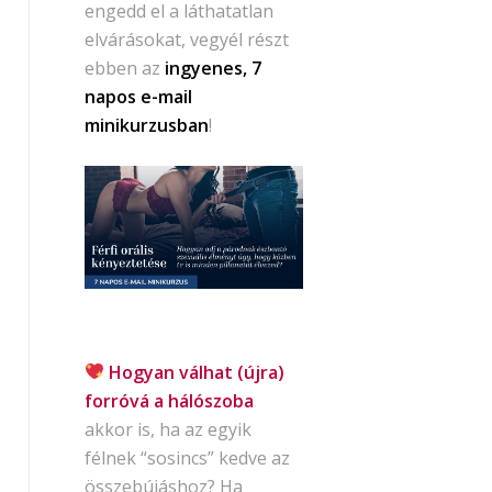
engedd el a láthatatlan
elvárásokat, vegyél részt
ebben az
ingyenes, 7
napos e-mail
minikurzusban
!
Hogyan válhat (újra)
forróvá a hálószoba
akkor is, ha az egyik
félnek “sosincs” kedve az
összebújáshoz? Ha