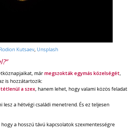
Rodion Kutsaev
,
Unsplash
l?”
étköznapjaikat, már
megszokták egymás közelségét
,
z is hozzátartozik:
tétlenül a szex
, hanem lehet, hogy valami közös feladat
 lesz a hétvégi családi menetrend. És ez teljesen
 hogy a hosszú távú kapcsolatok szexmentességre