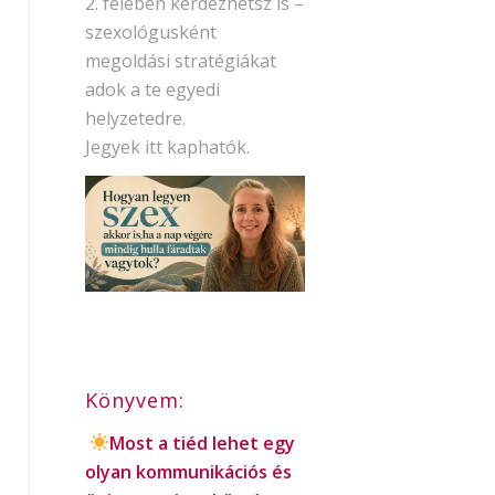
2. felében kérdezhetsz is –
szexológusként
megoldási stratégiákat
adok a te egyedi
helyzetedre.
Jegyek itt kaphatók.
Könyvem:
Most a tiéd lehet egy
olyan kommunikációs és