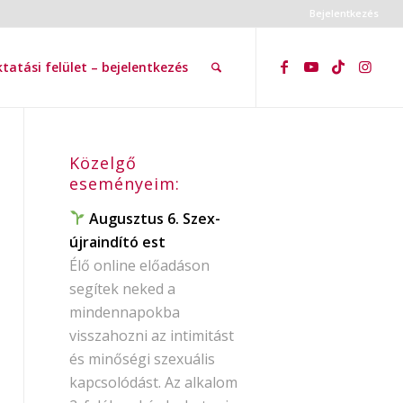
Bejelentkezés
tatási felület – bejelentkezés
Közelgő
eseményeim:
Augusztus 6. Szex-
újraindító est
Élő online előadáson
segítek neked a
mindennapokba
visszahozni az intimitást
és minőségi szexuális
kapcsolódást. Az alkalom