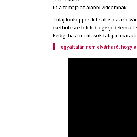
Ez a témája az alábbi videómnak:
Tulajdonképpen létezik is ez az elvár
csettintésre feléled a gerjedelem a f
Pedig, ha a realitások talaján marad
egyáltalán nem elvárható, hogy a