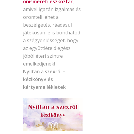
önismereti eszköztár
,
amivel igazán izgalmas és
örömteli lehet a
beszélgetés, ráadásul
játékosan le is bonthatod
a szégyenlősséget, hogy
az együttléteid egész
jóból éteri szintre
emelkedjenek!
Nyíltan a szexről –
kézikönyv és
kártyamellékletek