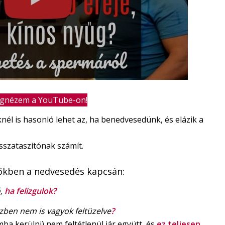
gnézem a YouTube-on!
él is hasonló lehet az, ha benedvesedünk, és elázik a
sszataszítónak számít.
nőkben a nedvesedés kapcsán:
,
ha felizgulok?
zben nem is vagyok feltüzelve
?
ba kerülni) nem feltétlenül jár együtt, és
ez teljesen