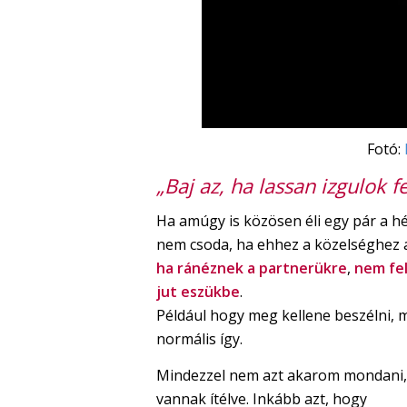
Fotó:
„Baj az, ha lassan izgulok fe
Ha amúgy is közösen éli egy pár a h
nem csoda, ha ehhez a közelséghez a
ha ránéznek a partnerükre
,
nem fel
jut eszükbe
.
Például hogy meg kellene beszélni, mi
normális így.
Mindezzel nem azt akarom mondani,
vannak ítélve. Inkább azt, hogy