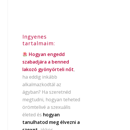
Ingyenes
tartalmaim:
Hogyan engedd
szabadjára a benned
lakozó gyönyörteli nőt
,
ha eddig inkább
alkalmazkodtál az
ágyban? Ha szeretnéd
megtudni, hogyan teheted
örömtelivé a szexuális
életed és
hogyan
tanulhatod meg élvezni a
szexet
, akkor