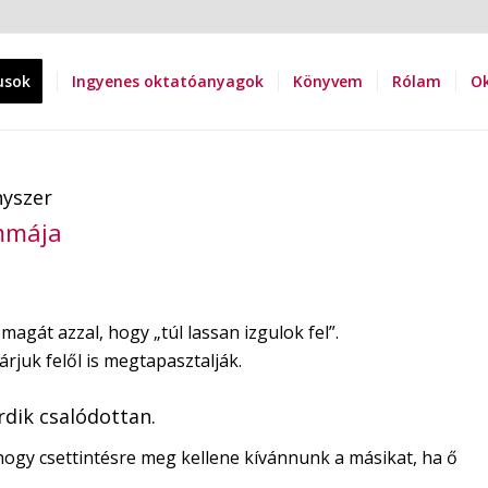
usok
Ingyenes oktatóanyagok
Könyvem
Rólam
Ok
nyszer
emmája
magát azzal, hogy „túl lassan izgulok fel”.
árjuk felől is megtapasztalják.
rdik csalódottan.
hogy csettintésre meg kellene kívánnunk a másikat, ha ő