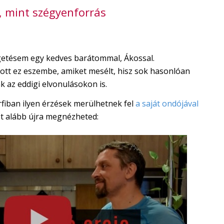
s, mint szégyenforrás
lgetésem egy kedves barátommal, Ákossal.
ott ez eszembe, amiket mesélt, hisz sok hasonlóan
k az eddigi elvonulásokon is.
fiban ilyen érzések merülhetnek fel
a saját ondójával
eót alább újra megnézheted: