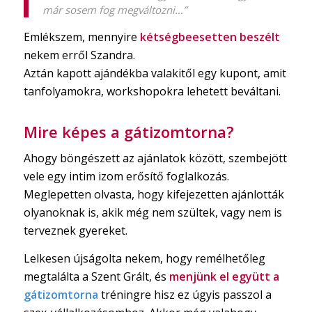
már sosem fog megváltozni…”
Emlékszem, mennyire
kétségbeesetten beszélt
nekem erről Szandra.
Aztán kapott ajándékba valakitől egy kupont, amit
tanfolyamokra, workshopokra lehetett beváltani.
Mire képes a gátizomtorna?
Ahogy böngészett az ajánlatok között, szembejött
vele egy intim izom erősítő foglalkozás.
Meglepetten olvasta, hogy kifejezetten ajánlották
olyanoknak is, akik még nem szültek, vagy nem is
terveznek gyereket.
Lelkesen újságolta nekem, hogy remélhetőleg
megtalálta a Szent Grált, és
menjünk el együtt a
gátizomtorna
tréningre hisz ez úgyis passzol a