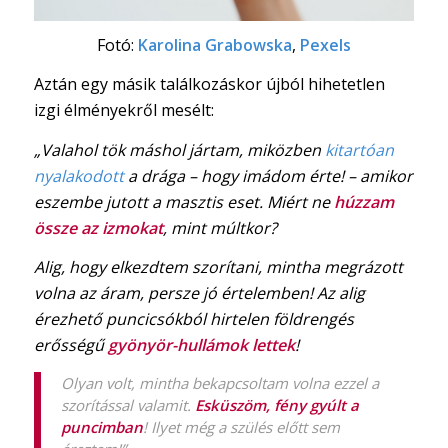
Fotó:
Karolina Grabowska
,
Pexels
Aztán egy másik találkozáskor újból hihetetlen
izgi élményekről mesélt:
„Valahol tök máshol jártam, miközben
kitartóan
nyalakodott
a drága – hogy imádom érte! – amikor
eszembe jutott a masztis eset. Miért ne
húzzam
össze az izmokat
, mint múltkor?
Alig, hogy elkezdtem szorítani, mintha megrázott
volna az áram, persze jó értelemben! Az alig
érezhető puncicsókból hirtelen földrengés
erősségű
gyönyör-hullámok lettek
!
Olyan volt, mintha bekapcsoltam volna ezzel a
szorítással valamit.
Esküszöm, fény gyúlt a
puncimban
! Ilyet még a szülés előtt sem