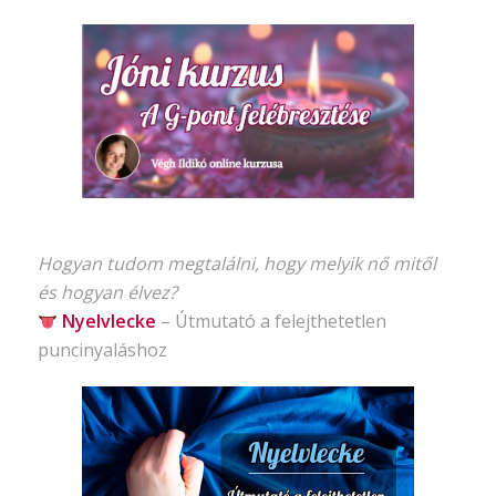
Hogyan tudom megtalálni, hogy melyik nő mitől
és hogyan élvez?
Nyelvlecke
–
Útmutató
a felejthetetlen
puncinyaláshoz