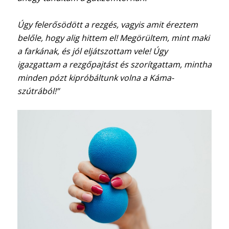
Úgy felerősödött a rezgés, vagyis amit éreztem
belőle, hogy alig hittem el! Megörültem, mint maki
a farkának, és jól eljátszottam vele! Úgy
igazgattam a rezgőpajtást és szorítgattam, mintha
minden pózt kipróbáltunk volna a Káma-
szútrából!”