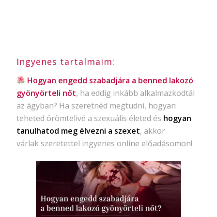
Ingyenes tartalmaim:
Hogyan engedd szabadjára a benned lakozó
gyönyörteli nőt
, ha eddig inkább alkalmazkodtál
az ágyban? Ha szeretnéd megtudni, hogyan
teheted örömtelivé a szexuális életed és
hogyan
tanulhatod meg élvezni a szexet
, akkor
várlak szeretettel ingyenes online előadásomon!