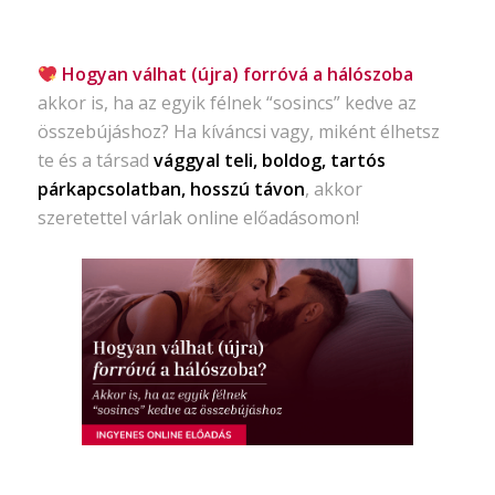
Hogyan válhat (újra) forróvá a hálószoba
akkor is, ha az egyik félnek “sosincs” kedve az
összebújáshoz? Ha kíváncsi vagy, miként élhetsz
te és a társad
vággyal teli, boldog, tartós
párkapcsolatban, hosszú távon
, akkor
szeretettel várlak online előadásomon!