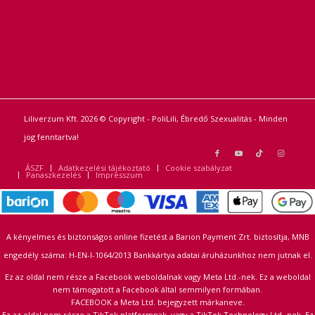
Liliverzum Kft. 2026 © Copyright - PoliLili, Ébredő Szexualitás - Minden
jog fenntartva!
ÁSZF
Adatkezelési tájékoztató
Cookie szabályzat
Panaszkezelés
Impresszum
A kényelmes és biztonságos online fizetést a Barion Payment Zrt. biztosítja, MNB
engedély száma: H-EN-I-1064/2013 Bankkártya adatai áruházunkhoz nem jutnak el.
Ez az oldal nem része a Facebook weboldalnak vagy Meta Ltd.-nek. Ez a weboldal
nem támogatott a Facebook által semmilyen formában.
FACEBOOK a Meta Ltd. bejegyzett márkaneve.
Ez az oldal nem része a TikTok platformnak, vagy a TikTok Technology Ltd.-nek. Ez