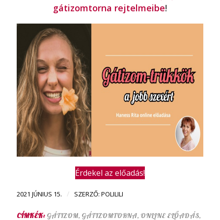
gátizomtorna rejtelmeibe
!
Érdekel az előadás!
/
2021 JÚNIUS 15.
SZERZŐ:
POLILILI
CÍMKÉK:
GÁTIZOM
,
GÁTIZOMTORNA
,
ONLINE ELŐADÁS
,