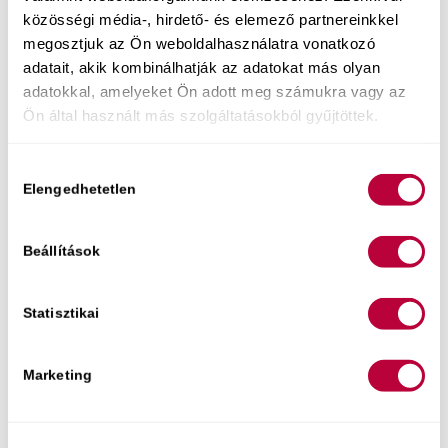
közösségi média-, hirdető- és elemező partnereinkkel
felében kérdezhetsz is – szexológusként
megosztjuk az Ön weboldalhasználatra vonatkozó
megoldási stratégiákat adok a te egyedi
adatait, akik kombinálhatják az adatokat más olyan
helyzetedre.
adatokkal, amelyeket Ön adott meg számukra vagy az
Jegyek itt kaphatók.
Ön által használt más szolgáltatásokból gyűjtöttek.
Hozzájárulás
Elengedhetetlen
kiválasztása
Beállítások
Statisztikai
Marketing
Könyvem: