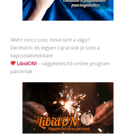
Miért nincs szex, hová tűnt a vágy?
Derítsd ki, és legyen (újra) sok jó szex a
kapcsolatotokban!
LibidON!
– vágyébresztő
online program
pároknak