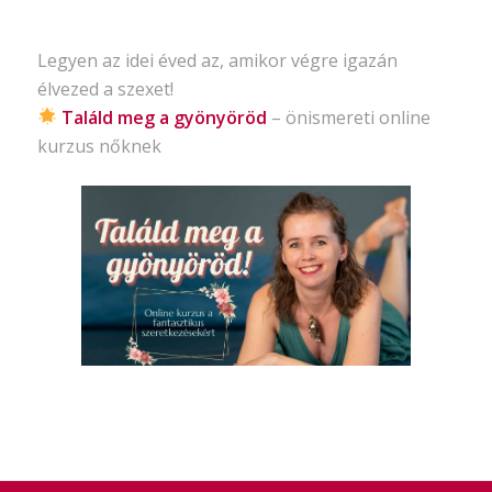
Legyen az idei éved az, amikor végre igazán
élvezed a szexet!
Találd meg a gyönyöröd
– önismereti
online
kurzus nőknek