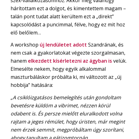
szex-vállalkozásomhoz. Akkor még valahogy
hárítottam ezt a dolgot, és kimentettem magam –
talán pont tudat alatt kerültem ezt a „direkt”
kapcsolódást a puncimmal, félve, hogy ez mit hoz
elő belőlem…
A workshop
új lendületet adott
Szandrának, és
nem csak a gyakorlatokat végezte szorgalmasan,
hanem
elkezdett kísérletezni az ágyban is
velük.
Elmesélte nekem, hogy egyik alkalommal
maszturbáláskor próbálta ki, mi változott az „új
hobbija” hatására:
„A csiklóizgatásos bemelegítés után gondoltam
bevetésre küldöm a vibrimet, nézzen körül
odabent is. És persze mielőtt eluralkodott volna
rajtam a jeges rémület, hogy úristen, már megint
nem érzek semmit, megpróbáltam úgy szorítani,
ahogy tanultam a gátizomtornán.