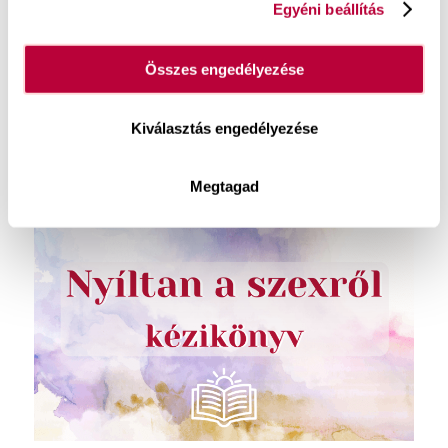
Most a tiéd lehet egy olyan kommunikációs
Egyéni beállítás
és önismereti eszköztár
, amivel igazán izgalmas
és örömteli lehet a beszélgetés, ráadásul
Összes engedélyezése
játékosan le is bonthatod a szégyenlősséget, hogy
az együttléteid egész jóból éteri szintre
Kiválasztás engedélyezése
emelkedjenek!
Nyíltan a szexről – kézikönyv és
Megtagad
kártyamellékletek