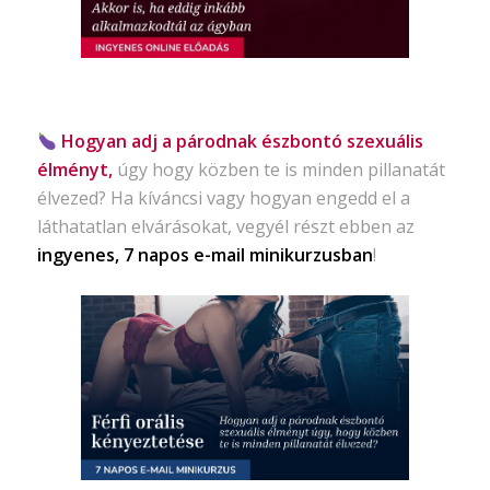
Hogyan adj a párodnak észbontó szexuális
élményt,
úgy hogy közben te is minden pillanatát
élvezed? Ha kíváncsi vagy hogyan engedd el a
láthatatlan elvárásokat, vegyél részt ebben az
ingyenes, 7 napos e-mail minikurzusban
!