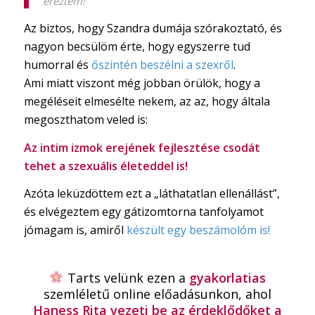
éreztem!”
Az biztos, hogy Szandra dumája szórakoztató, és
nagyon becsülöm érte, hogy egyszerre tud
humorral és
őszintén beszélni a szexről
.
Ami miatt viszont még jobban örülök, hogy a
megéléseit elmesélte nekem, az az, hogy általa
megoszthatom veled is:
Az intim izmok erejének fejlesztése csodát
tehet a szexuális életeddel is!
Azóta leküzdöttem ezt a „láthatatlan ellenállást”,
és elvégeztem egy gátizomtorna tanfolyamot
jómagam is, amiről
készült egy beszámolóm is!
Tarts velünk ezen a
gyakorlatias
szemléletű online előadásunkon, ahol
Haness Rita vezeti be az érdeklődőket a