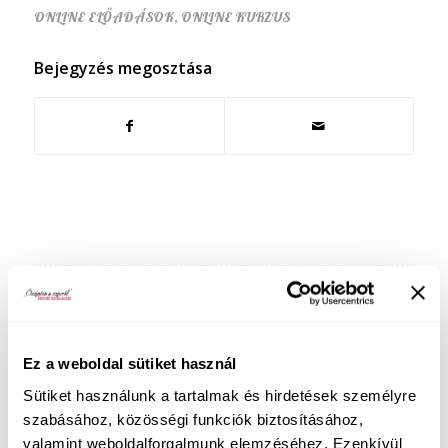
ONLINE ELŐADÁSOK
,
ONLINE KURZUS
Bejegyzés megosztása
Közelgő eseményeim:
Augusztus 6. Szex-újraindító est
Ez a weboldal sütiket használ
Élő online előadáson segítek neked a
Sütiket használunk a tartalmak és hirdetések személyre
mindennapokba visszahozni az intimitást és
szabásához, közösségi funkciók biztosításához,
minőségi szexuális kapcsolódást. Az alkalom 2.
valamint weboldalforgalmunk elemzéséhez. Ezenkívül