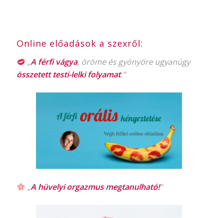
Online előadások a szexről:
„
A férfi vágya
, öröme és gyönyöre ugyanúgy
összetett testi-lelki folyamat
.”
„
A hüvelyi orgazmus
megtanulható!
”