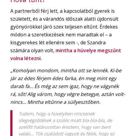
A partnerből férj lett, a kapcsolatból gyerek is
született, és a várandós időszak alatti újdonsült
gyönyörökkel járó szex teljesen eltűnt. Érdekes
módon a szeretkezések nem maradtak el – a
kisgyerekes lét ellenére sem -, de Szandra
számára olyan volt,
mintha a hüvelye megszűnt
volna létezni.
„Komolyan mondom, mintha ott se lennék. Ki-be
jár az édes férjem édes farka, én meg mint egy
darab fa… És még az sem igaz, hogy ne vágynék
rá, sőt! Alig várom, hogy végre betegye, aztán volt-
nincs… Mintha eltűnne a süllyesztőben.
Tudom, hogy a hüvelyben nincsenek
idegvégződések a szülés miatt bla-bla-bla, de
azelőtt határozottan éreztem, hogy van bent
valaki… Tök csalódott vagyok és félek, hogy ez