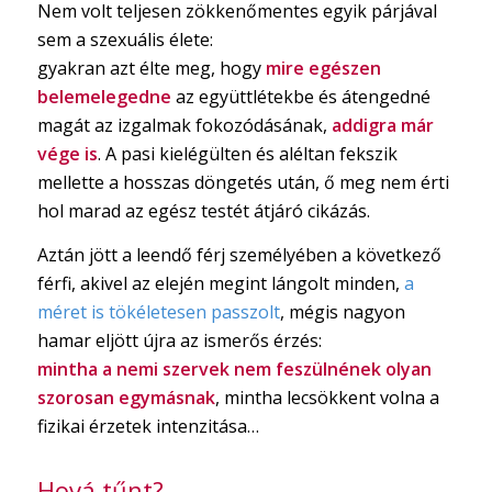
Nem volt teljesen zökkenőmentes egyik párjával
sem a szexuális élete:
gyakran azt élte meg, hogy
mire egészen
belemelegedne
az együttlétekbe és átengedné
magát az izgalmak fokozódásának,
addigra már
vége is
. A pasi kielégülten és aléltan fekszik
mellette a hosszas döngetés után, ő meg nem érti
hol marad az egész testét átjáró cikázás.
Aztán jött a leendő férj személyében a következő
férfi, akivel az elején megint lángolt minden,
a
méret is tökéletesen passzolt
, mégis nagyon
hamar eljött újra az ismerős érzés:
mintha a nemi szervek nem feszülnének olyan
szorosan egymásnak
, mintha lecsökkent volna a
fizikai érzetek intenzitása…
Hová tűnt?