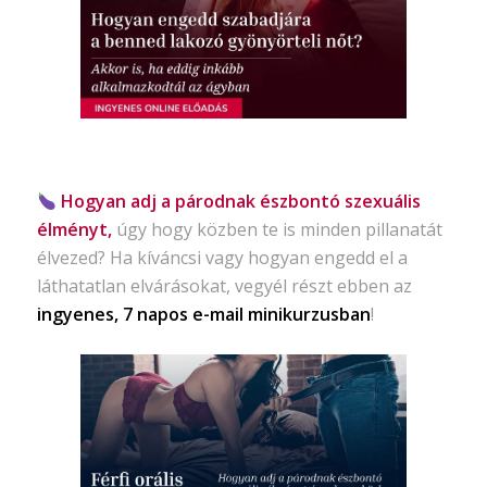
Hogyan adj a párodnak észbontó szexuális
élményt,
úgy hogy közben te is minden pillanatát
élvezed? Ha kíváncsi vagy hogyan engedd el a
láthatatlan elvárásokat, vegyél részt ebben az
ingyenes, 7 napos e-mail minikurzusban
!