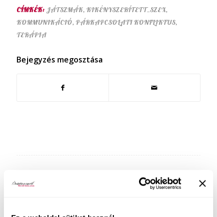
CÍMKÉK:
JÁTSZMÁK
,
KIKÉNYSZERÍTETT_SZEX
,
KOMMUNIKÁCIÓ
,
PÁRKAPCSOLATI KONFLIKTUS
,
TERÁPIA
Bejegyzés megosztása
Közelgő eseményeim:
Augusztus 6. Szex-újraindító est
Élő online előadáson segítek neked a