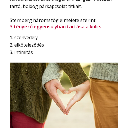
tartó, boldog párkapcsolat titkait.
Sternberg háromszög elmélete szerint
3 tényező egyensúlyban tartása a kulcs:
1. szenvedély
2. elköteleződés
3. intimitás