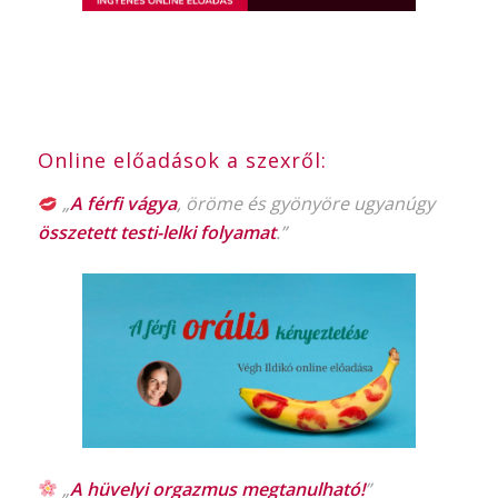
Online előadások a szexről:
„
A férfi vágya
, öröme és gyönyöre ugyanúgy
összetett testi-lelki folyamat
.”
„
A hüvelyi orgazmus
megtanulható!
”