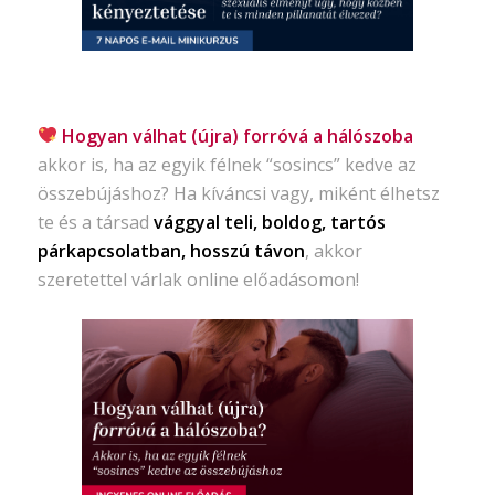
Hogyan válhat (újra) forróvá a hálószoba
akkor is, ha az egyik félnek “sosincs” kedve az
összebújáshoz? Ha kíváncsi vagy, miként élhetsz
te és a társad
vággyal teli, boldog, tartós
párkapcsolatban, hosszú távon
, akkor
szeretettel várlak online előadásomon!