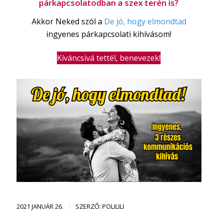
párkapcsolatodban a szex terén is?
Akkor Neked szól a
De jó, hogy elmondtad
ingyenes párkapcsolati kihívásom!
Kíváncsivá tettél, benevezek!
/
2021 JANUÁR 26.
SZERZŐ:
POLILILI