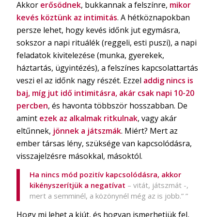
Akkor
erősödnek
, bukkannak a felszínre,
mikor
kevés köztünk az intimitás
. A hétköznapokban
persze lehet, hogy kevés időnk jut egymásra,
sokszor a napi rituálék (reggeli, esti puszi), a napi
feladatok kivitelezése (munka, gyerekek,
háztartás, ügyintézés), a felszínes kapcsolattartás
veszi el az időnk nagy részét. Ezzel
addig nincs is
baj, míg jut idő intimitásra, akár csak napi 10-20
percben
, és havonta többször hosszabban. De
amint
ezek az alkalmak ritkulnak
, vagy akár
eltűnnek,
jönnek a játszmák
. Miért? Mert az
ember társas lény, szüksége van kapcsolódásra,
visszajelzésre másokkal, másoktól.
Ha nincs mód pozitív kapcsolódásra, akkor
kikényszerítjük a negatívat
– vitát, játszmát -,
mert a semminél, a közönynél még az is jobb.” ”
Hogy mi lehet a kiút, és hogyan ismerhetjük fel,