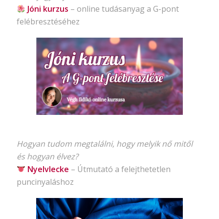
Jóni kurzus
–
online tudásanyag
a G-pont
felébresztéséhez
Hogyan tudom megtalálni, hogy melyik nő mitől
és hogyan élvez?
Nyelvlecke
–
Útmutató
a felejthetetlen
puncinyaláshoz