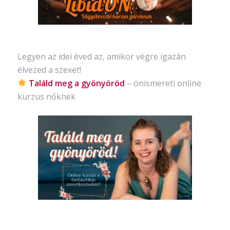
Legyen az idei éved az, amikor végre igazán
élvezed a szexet!
Találd meg a gyönyöröd
– önismereti
online
kurzus nőknek