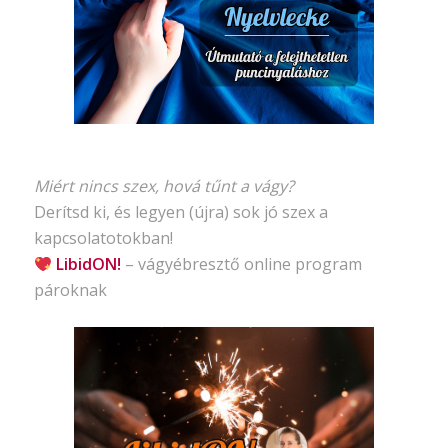
Miért nincs szex, hová tűnt a vágy?
Derítsd ki, és legyen (újra) sok jó szex a
kapcsolatotokban!
LibidON!
– vágyébresztő
online program
pároknak