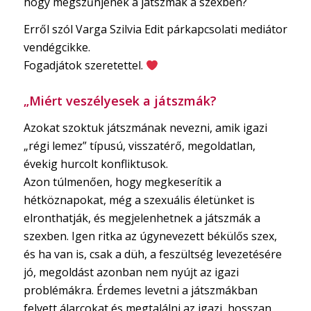
hogy megszűnjenek a játszmák a szexben?
Erről szól Varga Szilvia Edit párkapcsolati mediátor
vendégcikke.
Fogadjátok szeretettel.
„Miért veszélyesek a játszmák?
Azokat szoktuk játszmának nevezni, amik igazi
„régi lemez” típusú, visszatérő, megoldatlan,
évekig hurcolt konfliktusok.
Azon túlmenően, hogy megkeserítik a
hétköznapokat, még a szexuális életünket is
elronthatják, és megjelenhetnek a játszmák a
szexben. Igen ritka az úgynevezett békülős szex,
és ha van is, csak a düh, a feszültség levezetésére
jó, megoldást azonban nem nyújt az igazi
problémákra. Érdemes levetni a játszmákban
felvett álarcokat és megtalálni az igazi, hosszan