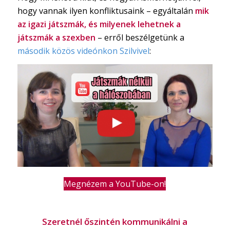
hogy vannak ilyen konfliktusaink – egyáltalán
mik
az igazi játszmák, és milyenek lehetnek a
játszmák a szexben
– erről beszélgetünk a
második közös videónkon Szilvivel
:
Megnézem a YouTube-on!
Szeretnél őszintén kommunikálni a